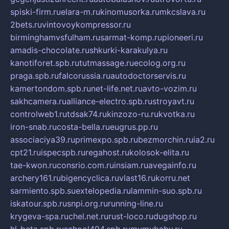
spiski-firm.ru
elara-m.ru
kinomusorka.ru
mkcslava.ru
2bets.ru
vintovoykompressor.ru
birminghamvsfulham.ru
sarmat-komp.ru
pioneeri.ru
amadis-chocolate.ru
shkurki-karakulya.ru
kanotiforet.spb.ru
tutmassage.ru
ecolog.org.ru
praga.spb.ru
falcorussia.ru
autodoctorservis.ru
kamertondom.spb.ru
net-life.net.ru
avto-vozim.ru
sakhcamera.ru
alliance-electro.spb.ru
stroyavt.ru
controlweb1.ru
tdsak74.ru
kinzozo-ru.ru
kvotka.ru
iron-snab.ru
costa-bella.ru
eugrus.pp.ru
associaciya39.ru
primexpo.spb.ru
bezmorchin.ru
ia2.ru
cpt21.ru
ispecspb.ru
regahost.ru
kolosok-elita.ru
tae-kwon.ru
consrio.com.ru
insiam.ru
avegainfo.ru
archery161.ru
bigencyclica.ru
vlast16.ru
korru.net
sarmiento.spb.su
extelopedia.ru
lammin-suo.spb.ru
iskatour.spb.ru
snpi.org.ru
running-line.ru
krygeva-spa.ru
chel.net.ru
rust-loco.ru
dugshop.ru