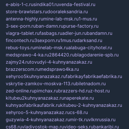
e-abis-1-c.ru
sindika01.ru
venda-festival.ru
store-brawlstars.ru
dooraleksandria.ru
antenna-highly.ru
mine-lab-msk.ru
1-mus.ru
3-sex-porn.ru
ban-damn.ru
purse-factory.ru
viagra-tablet.ru
fasbags.ru
adler-jun.ru
bandamn.ru
fincontech.ru
3sexporn.ru
1mus.ru
darksand.ru
rebus-toys.ru
minelab-msk.ru
alabuga-cityhotel.ru
medsprawo-4-ka.ru
2864420.ru
blagodarenie-spb.ru
zajmy24.ru
tovudyi-4-kuhnyanazakaz.ru
brazzerscom.ru
medsprawo4ka.ru
xehyroo5kuhnyanazakaz.ru
fabrikayfabrikaefabrika.ru
vskrytie-zamkov-moskva-113.ru
biletnadom.ru
zed-online.ru
pimchax.ru
brazzers-hd.ru
z-host.ru
kitubeu2kuhnyanazakaz.ru
naperekate.ru
kuhnyaofabrikaufabrik.ru
kitubeu-2-kuhnyanazakaz.ru
xehyroo-5-kuhnyanazakaz.ru
cs-68.ru
guzywia-4-kuhnyanazakaz.ru
mir-tk.ru
vlknrussia.ru
cs68.ru
vladivostok-map.ru
video-seks.ru
bankaribi.ru