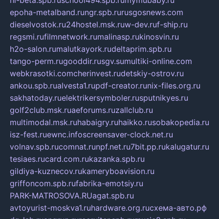
hl-beta.spb.ru
school494.spb.ru
mymubaby.ru
epoha-metalband.ru
ngr.spb.ru
rusgosnews.com
dieselvostok.ru
24hostel.msk.ru
w-dev.ru
f-ship.ru
regsmi.ru
filmnetwork.ru
malinasp.ru
kinosvin.ru
h2o-salon.ru
malutkayork.ru
deltaprim.spb.ru
tango-perm.ru
gooddir.ru
sgv.su
multiki-online.com
webkrasotki.com
cherinvest.ru
detskiy-ostrov.ru
ankou.spb.ru
alvesta1.ru
pdf-creator.ru
nix-files.org.ru
sakhatoday.ru
elektrikersymboler.ru
sputnikyes.ru
golf2club.msk.ru
aeforums.ru
zallclub.ru
multimodal.msk.ru
habaigry.ru
haikko.ru
sobakopedia.ru
isz-fest.ru
ewnc.info
screensaver-clock.net.ru
volnav.spb.ru
comnat.ru
npf.net.ru
7bit.pp.ru
kalugatur.ru
tesiaes.ru
card.com.ru
kazanka.spb.ru
gildiya-kuznecov.ru
kameryboavision.ru
griffoncom.spb.ru
fabrika-emotsiy.ru
PARK-MATROSOVA.RU
agat.spb.ru
avtoyurist-moskva1.ru
hardware.org.ru
схема-авто.рф