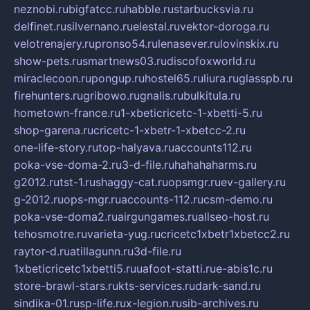
neznobi.ru
bigfatcc.ru
habble.ru
starbucksvia.ru
delfinet.ru
silvernano.ru
elestal.ru
vektor-doroga.ru
velotrenajery.ru
pronso54.ru
lenasever.ru
lovinskix.ru
show-pets.ru
smartnews03.ru
discofoxworld.ru
miraclecoon.ru
pongup.ru
hostel65.ru
liura.ru
glasspb.ru
firehunters.ru
gribowo.ru
gnalis.ru
bulkitula.ru
hometown-france.ru
1-xbeticricetc-1-xbetti-5.ru
shop-garena.ru
cricetc-1-xbetr-1-xbetcc-2.ru
one-life-story.ru
top-halyava.ru
accounts112.ru
poka-vse-doma-2.ru
3-d-file.ru
hahahaharms.ru
g2012.ru
tst-1.ru
shaggy-cat.ru
opsmgr.ru
ev-gallery.ru
g-2012.ru
ops-mgr.ru
accounts-112.ru
csm-demo.ru
poka-vse-doma2.ru
airgungames.ru
allseo-host.ru
tehosmotre.ru
varieta-yug.ru
cricetc1xbetr1xbetcc2.ru
raytor-d.ru
atillagunn.ru
3d-file.ru
1xbeticricetc1xbetti5.ru
uafoot-statti.ru
e-abis1c.ru
store-brawl-stars.ru
kts-services.ru
dark-sand.ru
sindika-01.ru
sp-life.ru
x-legion.ru
sib-archives.ru