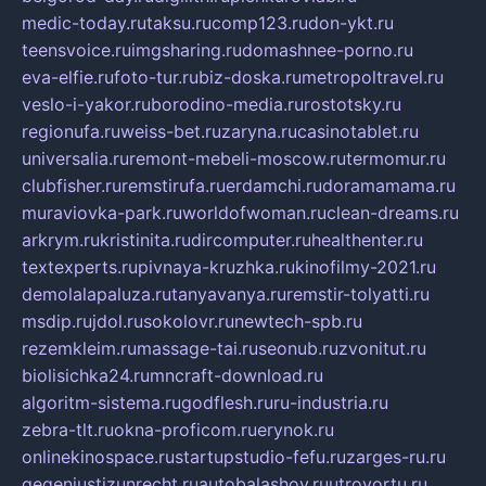
medic-today.ru
taksu.ru
comp123.ru
don-ykt.ru
teensvoice.ru
imgsharing.ru
domashnee-porno.ru
eva-elfie.ru
foto-tur.ru
biz-doska.ru
metropoltravel.ru
veslo-i-yakor.ru
borodino-media.ru
rostotsky.ru
regionufa.ru
weiss-bet.ru
zaryna.ru
casinotablet.ru
universalia.ru
remont-mebeli-moscow.ru
termomur.ru
clubfisher.ru
remstirufa.ru
erdamchi.ru
doramamama.ru
muraviovka-park.ru
worldofwoman.ru
clean-dreams.ru
arkrym.ru
kristinita.ru
dircomputer.ru
healthenter.ru
textexperts.ru
pivnaya-kruzhka.ru
kinofilmy-2021.ru
demolalapaluza.ru
tanyavanya.ru
remstir-tolyatti.ru
msdip.ru
jdol.ru
sokolovr.ru
newtech-spb.ru
rezemkleim.ru
massage-tai.ru
seonub.ru
zvonitut.ru
biolisichka24.ru
mncraft-download.ru
algoritm-sistema.ru
godflesh.ru
ru-industria.ru
zebra-tlt.ru
okna-proficom.ru
erynok.ru
onlinekinospace.ru
startupstudio-fefu.ru
zarges-ru.ru
gegenjustizunrecht.ru
autobalashov.ru
utrovortu.ru