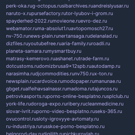
perk-oka.ru
g-octopus.ru
sibarchives.ru
andreislyusar.ru
naruto-x.ru
pursefactory.ru
tor-lyubov-i-grom.ru
spayderhed-2022.ru
movieone.ru
evro-dez.ru
webamator.ru
ma-absolut1.ru
avtopomosch27.ru
nv-750.ru
news-plain.ru
nertansaga.ru
delanalad.ru
dizfiles.ru
youtubefree.ru
aria-family.ru
roadli.ru
planeta-samara.ru
mysmartbuy.ru
matrasy-kemerovo.ru
ashanet.ru
trade-farm.ru
dotcustoms.ru
domizbrusa9x12spb.ru
autodamp.ru
narasimha.ru
djcommodities.ru
nv750.ru
x-ton.ru
newsplain.ru
cardvoice.ru
modopaper.ru
manunae.ru
gbget.ru
alfeihavsalnassr.ru
madoma.ru
tajuncos.ru
petrovkasports.ru
porno-online-besplatno.ru
splclub.ru
york-life.ru
doroga-expo.ru
ribery.ru
cleanmedicine.ru
slovar-ivrit.ru
porno-video-besplatno.ru
seks-365.ru
ovucontrol.ru
sloty-igrovyye-avtomaty.ru
ru-industriya.ru
russkoe-porno-besplatno.ru
belgorod-day.ru
digilith.ru
pichkurovlab.ru