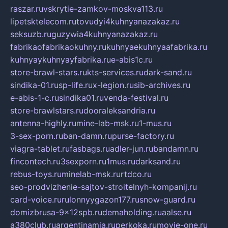
raszar.ru
vskrytie-zamkov-moskva113.ru
lipetsktelecom.ru
tovudyi4kuhnyanazakaz.ru
seksuzb.ru
guzywia4kuhnyanazakaz.ru
fabrikaofabrikaokuhny.ru
kuhnyaekuhnyaafabrika.ru
kuhnyaykuhnyayfabrika.ru
e-abis1c.ru
store-brawl-stars.ru
kts-services.ru
dark-sand.ru
sindika-01.ru
sp-life.ru
x-legion.ru
sib-archives.ru
e-abis-1-c.ru
sindika01.ru
venda-festival.ru
store-brawlstars.ru
dooraleksandria.ru
antenna-highly.ru
mine-lab-msk.ru
1-mus.ru
3-sex-porn.ru
ban-damn.ru
purse-factory.ru
viagra-tablet.ru
fasbags.ru
adler-jun.ru
bandamn.ru
fincontech.ru
3sexporn.ru
1mus.ru
darksand.ru
rebus-toys.ru
minelab-msk.ru
rtdco.ru
seo-prodvizhenie-sajtov-stroitelnyh-kompanij.ru
card-voice.ru
rulonnyygazon177.ru
snow-guard.ru
domizbrusa-9x12spb.ru
demaholding.ru
aalse.ru
a380club.ru
argentinamia.ru
perkoka.ru
movie-one.ru