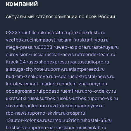
компаний
Актуальный каталог компаний по всей России
03223.ru
ufille.ru
krasotata.ru
prazdnikdushi.ru
veetbox.ru
cinemapost.ru
ciam-fr.ru
kraft-you.ru
mega-press.ru
03223.ru
web-explore.ru
rastenuya.ru
eurovision-russia.ru
strah-news.ru
freeride-team.ru
itrack-24.ru
sexshopexpress.ru
autostudiopro.ru
alabuga-cityhotel.ru
pornv.ru
atlantpereezd.ru
bud-em-znakomye.ru
a-cdc.ru
elektrostal-news.ru
korolevremont-market.ru
budem-znakomye.ru
oooagrosnab.ru
fpodaso.ru
emfire.ru
pro-otdelky.ru
ukrasotki.ru
seksuzbek.ru
seks-uzbek.ru
porno-vk.ru
sovratili.ru
olecoon.ru
vd-dosug.ru
adonyev.ru
rbc-news.ru
porno-skvirt.ru
krospr.ru
13autor-kolonka.ru
sormol.ru
2rich.ru
hostel-65.ru
hostserve.ru
porno-na-russkom.ru
mishinlab.ru