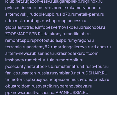
iclub.net.ru
gazon-easy.ru
sugarepilekb.ru
grinox.ru
pylesostineco.ru
msts-ozarenie.ru
kameryjooan.ru
artemovskij.ru
dopler.spb.ru
aid70.ru
metall-perm.ru
ndm.msk.ru
ratingzooshop.ru
apiaccess.ru
globalautotrade.info
bezverhovskoe.ru
drsschool.ru
ZOOSMART.SPB.RU
dalakony.ru
medikijob.ru
remontt.spb.ru
photostudia.spb.ru
myragon.ru
terramia.ru
academy62.ru
gardengallereya.ru
rti.com.ru
artem-news.ru
biserinca.ru
krasnodarkurort.com
imshowtv.ru
mebel-v-tule.ru
mobtopik.ru
pcsecurity.net.ru
tool-sib.ru
multimetrunit.ru
sp-tour.ru
fan-cs.ru
santeh-russia.ru
symbian9.net.ru
DSHAIR.RU
tmmotors.spb.ru
xjocuricopii.com
musavtomat.msk.ru
obustrojdom.ru
sovetcik.ru
ybaranovskaya.ru
ppknews.ru
cult-alshei.ru
JAPANRUSSIA.RU
proekciyamebel.ru
imper-finans.ru
rim.org.ru
glamourai.ru
brassminus.ru
zabor-pro.ru
ftn.pp.ru
dorogoe58.ru
laimengpacker.ru
kuzova-zapchasti.ru