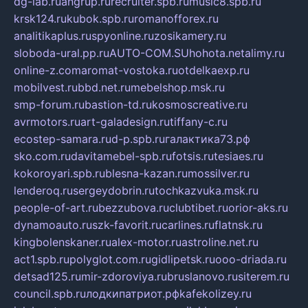
dg-lab.ru
angrup.ru
recruiter.spb.ru
music8.spb.ru
krsk124.ru
kubok.spb.ru
romanofforex.ru
analitikaplus.ru
spyonline.ru
zosikamery.ru
sloboda-ural.pp.ru
AUTO-COM.SU
hohota.net
alimy.ru
online-z.com
aromat-vostoka.ru
otdelkaexp.ru
mobilvest.ru
bbd.net.ru
mebelshop.msk.ru
smp-forum.ru
bastion-td.ru
kosmoscreative.ru
avrmotors.ru
art-galadesign.ru
tiffany-c.ru
ecostep-samara.ru
d-p.spb.ru
галактика73.рф
sko.com.ru
davitamebel-spb.ru
fotsis.ru
tesiaes.ru
kokoroyari.spb.ru
blesna-kazan.ru
mossilver.ru
lenderoq.ru
sergeydobrin.ru
tochkazvuka.msk.ru
people-of-art.ru
bezzubova.ru
clubtibet.ru
orior-aks.ru
dynamoauto.ru
szk-favorit.ru
carlines.ru
flatnsk.ru
kingbolenskaner.ru
alex-motor.ru
astroline.net.ru
act1.spb.ru
polyglot.com.ru
gidlipetsk.ru
ooo-driada.ru
detsad125.ru
mir-zdoroviya.ru
bruslanovo.ru
siterem.ru
council.spb.ru
лодкипатриот.рф
kafekolizey.ru