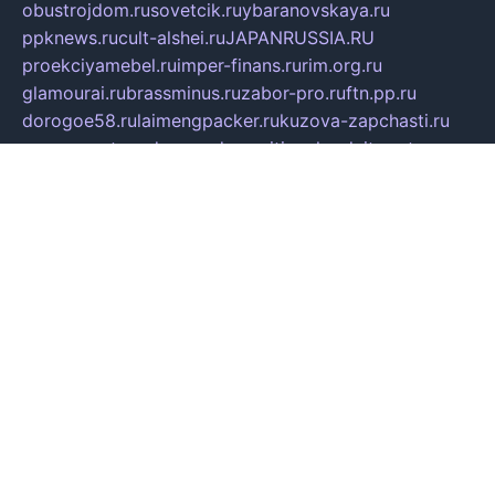
obustrojdom.ru
sovetcik.ru
ybaranovskaya.ru
ppknews.ru
cult-alshei.ru
JAPANRUSSIA.RU
proekciyamebel.ru
imper-finans.ru
rim.org.ru
glamourai.ru
brassminus.ru
zabor-pro.ru
ftn.pp.ru
dorogoe58.ru
laimengpacker.ru
kuzova-zapchasti.ru
sageerp.ru
taxodrom.ru
dsrazvitie.ru
hardcity.net.ru
ratinghomegames.ru
topservice25.ru
gubernyan.ru
gtglasslined.ru
ii4.ru
tssport.spb.ru
andorra24.com
blackwallstreet.ru
oboimos.ru
optim-doors.com.ru
ikuch.ru
nycr.org.ru
npa21.ru
vremya-ch.spb.ru
desert000.ru
ivtorgi.ru
ifiori.ru
catalog-statei.ru
dcv.org.ru
spetsmaster174.ru
ipkameryhiseeu.ru
dum26.ru
ruspol.spb.ru
fr-opendp.ru
kam-solnyshko.ru
cheyenne-arapaho.ru
sevzapmetal.spb.ru
ted-lapidus.spb.ru
parasite-eliminator.ru
sigma-complete.ru
modernworld.ru
dama-moda.ru
eholot-group.ru
sk-nvkz.ru
DRONGOLD.RU
democratia2.ru
i-farmer.ru
mass-sport.org