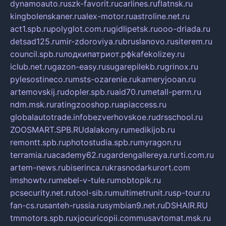
dynamoauto.ru
szk-favorit.ru
carlines.ru
flatnsk.ru
kingbolenskaner.ru
alex-motor.ru
astroline.net.ru
act1.spb.ru
polyglot.com.ru
gidlipetsk.ru
ooo-driada.ru
detsad125.ru
mir-zdoroviya.ru
bruslanovo.ru
siterem.ru
council.spb.ru
лодкипатриот.рф
kafekolizey.ru
iclub.net.ru
gazon-easy.ru
sugarepilekb.ru
grinox.ru
pylesostineco.ru
msts-ozarenie.ru
kameryjooan.ru
artemovskij.ru
dopler.spb.ru
aid70.ru
metall-perm.ru
ndm.msk.ru
ratingzooshop.ru
apiaccess.ru
globalautotrade.info
bezverhovskoe.ru
drsschool.ru
ZOOSMART.SPB.RU
dalakony.ru
medikijob.ru
remontt.spb.ru
photostudia.spb.ru
myragon.ru
terramia.ru
academy62.ru
gardengallereya.ru
rti.com.ru
artem-news.ru
biserinca.ru
krasnodarkurort.com
imshowtv.ru
mebel-v-tule.ru
mobtopik.ru
pcsecurity.net.ru
tool-sib.ru
multimetrunit.ru
sp-tour.ru
fan-cs.ru
santeh-russia.ru
symbian9.net.ru
DSHAIR.RU
tmmotors.spb.ru
xjocuricopii.com
musavtomat.msk.ru