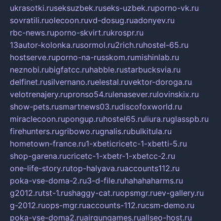
ukrasotki.ru
seksuzbek.ru
seks-uzbek.ru
porno-vk.ru
sovratili.ru
olecoon.ru
vd-dosug.ru
adonyev.ru
rbc-news.ru
porno-skvirt.ru
krospr.ru
13autor-kolonka.ru
sormol.ru
2rich.ru
hostel-65.ru
hostserve.ru
porno-na-russkom.ru
mishinlab.ru
neznobi.ru
bigfatcc.ru
habble.ru
starbucksvia.ru
delfinet.ru
silvernano.ru
elestal.ru
vektor-doroga.ru
velotrenajery.ru
pronso54.ru
lenasever.ru
lovinskix.ru
show-pets.ru
smartnews03.ru
discofoxworld.ru
miraclecoon.ru
pongup.ru
hostel65.ru
liura.ru
glasspb.ru
firehunters.ru
gribowo.ru
gnalis.ru
bulkitula.ru
hometown-france.ru
1-xbeticricetc-1-xbetti-5.ru
shop-garena.ru
cricetc-1-xbetr-1-xbetcc-2.ru
one-life-story.ru
top-halyava.ru
accounts112.ru
poka-vse-doma-2.ru
3-d-file.ru
hahahaharms.ru
g2012.ru
tst-1.ru
shaggy-cat.ru
opsmgr.ru
ev-gallery.ru
g-2012.ru
ops-mgr.ru
accounts-112.ru
csm-demo.ru
poka-vse-doma2.ru
airgungames.ru
allseo-host.ru