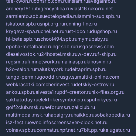
tae-kwon.ru
consrio.com.ru
insiam.ru
avegainfo.ru
archery161.ru
bigencyclica.ru
vlast16.ru
korru.net
sarmiento.spb.su
extelopedia.ru
lammin-suo.spb.ru
iskatour.spb.ru
snpi.org.ru
running-line.ru
krygeva-spa.ru
chel.net.ru
rust-loco.ru
dugshop.ru
hl-beta.spb.ru
school494.spb.ru
mymubaby.ru
epoha-metalband.ru
ngr.spb.ru
rusgosnews.com
dieselvostok.ru
24hostel.msk.ru
w-dev.ru
f-ship.ru
regsmi.ru
filmnetwork.ru
malinasp.ru
kinosvin.ru
h2o-salon.ru
malutkayork.ru
deltaprim.spb.ru
tango-perm.ru
gooddir.ru
sgv.su
multiki-online.com
webkrasotki.com
cherinvest.ru
detskiy-ostrov.ru
ankou.spb.ru
alvesta1.ru
pdf-creator.ru
nix-files.org.ru
sakhatoday.ru
elektrikersymboler.ru
sputnikyes.ru
golf2club.msk.ru
aeforums.ru
zallclub.ru
multimodal.msk.ru
habaigry.ru
haikko.ru
sobakopedia.ru
isz-fest.ru
ewnc.info
screensaver-clock.net.ru
volnav.spb.ru
comnat.ru
npf.net.ru
7bit.pp.ru
kalugatur.ru