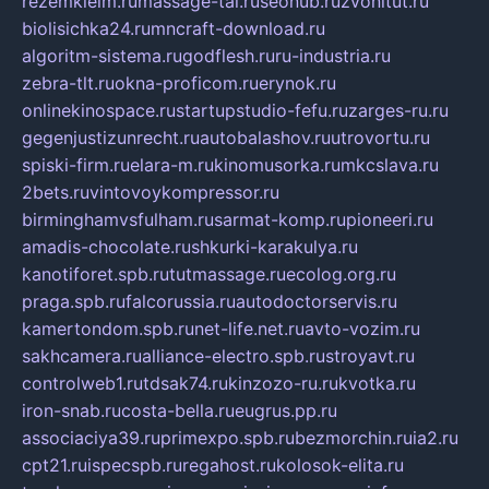
rezemkleim.ru
massage-tai.ru
seonub.ru
zvonitut.ru
biolisichka24.ru
mncraft-download.ru
algoritm-sistema.ru
godflesh.ru
ru-industria.ru
zebra-tlt.ru
okna-proficom.ru
erynok.ru
onlinekinospace.ru
startupstudio-fefu.ru
zarges-ru.ru
gegenjustizunrecht.ru
autobalashov.ru
utrovortu.ru
spiski-firm.ru
elara-m.ru
kinomusorka.ru
mkcslava.ru
2bets.ru
vintovoykompressor.ru
birminghamvsfulham.ru
sarmat-komp.ru
pioneeri.ru
amadis-chocolate.ru
shkurki-karakulya.ru
kanotiforet.spb.ru
tutmassage.ru
ecolog.org.ru
praga.spb.ru
falcorussia.ru
autodoctorservis.ru
kamertondom.spb.ru
net-life.net.ru
avto-vozim.ru
sakhcamera.ru
alliance-electro.spb.ru
stroyavt.ru
controlweb1.ru
tdsak74.ru
kinzozo-ru.ru
kvotka.ru
iron-snab.ru
costa-bella.ru
eugrus.pp.ru
associaciya39.ru
primexpo.spb.ru
bezmorchin.ru
ia2.ru
cpt21.ru
ispecspb.ru
regahost.ru
kolosok-elita.ru