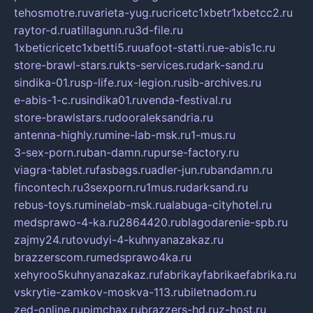
tehosmotre.ru
varieta-yug.ru
cricetc1xbetr1xbetcc2.ru
raytor-d.ru
atillagunn.ru
3d-file.ru
1xbeticricetc1xbetti5.ru
uafoot-statti.ru
e-abis1c.ru
store-brawl-stars.ru
kts-services.ru
dark-sand.ru
sindika-01.ru
sp-life.ru
x-legion.ru
sib-archives.ru
e-abis-1-c.ru
sindika01.ru
venda-festival.ru
store-brawlstars.ru
dooraleksandria.ru
antenna-highly.ru
mine-lab-msk.ru
1-mus.ru
3-sex-porn.ru
ban-damn.ru
purse-factory.ru
viagra-tablet.ru
fasbags.ru
adler-jun.ru
bandamn.ru
fincontech.ru
3sexporn.ru
1mus.ru
darksand.ru
rebus-toys.ru
minelab-msk.ru
alabuga-cityhotel.ru
medsprawo-4-ka.ru
2864420.ru
blagodarenie-spb.ru
zajmy24.ru
tovudyi-4-kuhnyanazakaz.ru
brazzerscom.ru
medsprawo4ka.ru
xehyroo5kuhnyanazakaz.ru
fabrikayfabrikaefabrika.ru
vskrytie-zamkov-moskva-113.ru
biletnadom.ru
zed-online.ru
pimchax.ru
brazzers-hd.ru
z-host.ru