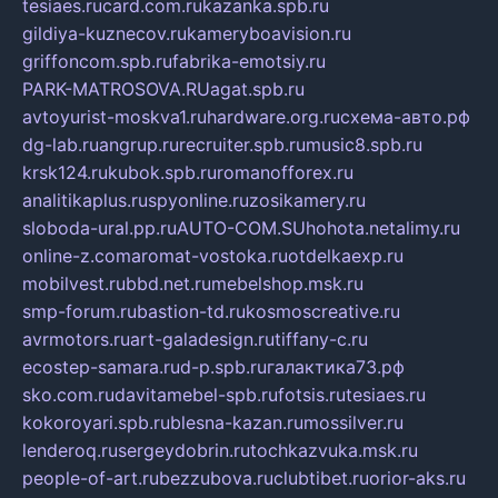
tesiaes.ru
card.com.ru
kazanka.spb.ru
gildiya-kuznecov.ru
kameryboavision.ru
griffoncom.spb.ru
fabrika-emotsiy.ru
PARK-MATROSOVA.RU
agat.spb.ru
avtoyurist-moskva1.ru
hardware.org.ru
схема-авто.рф
dg-lab.ru
angrup.ru
recruiter.spb.ru
music8.spb.ru
krsk124.ru
kubok.spb.ru
romanofforex.ru
analitikaplus.ru
spyonline.ru
zosikamery.ru
sloboda-ural.pp.ru
AUTO-COM.SU
hohota.net
alimy.ru
online-z.com
aromat-vostoka.ru
otdelkaexp.ru
mobilvest.ru
bbd.net.ru
mebelshop.msk.ru
smp-forum.ru
bastion-td.ru
kosmoscreative.ru
avrmotors.ru
art-galadesign.ru
tiffany-c.ru
ecostep-samara.ru
d-p.spb.ru
галактика73.рф
sko.com.ru
davitamebel-spb.ru
fotsis.ru
tesiaes.ru
kokoroyari.spb.ru
blesna-kazan.ru
mossilver.ru
lenderoq.ru
sergeydobrin.ru
tochkazvuka.msk.ru
people-of-art.ru
bezzubova.ru
clubtibet.ru
orior-aks.ru