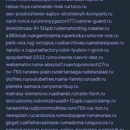
rebus-toys.ru
minelab-msk.ru
rtdco.ru
seo-prodvizhenie-sajtov-stroitelnyh-kompanij.ru
card-voice.ru
rulonnyygazon177.ru
snow-guard.ru
domizbrusa-9x12spb.ru
demaholding.ru
aalse.ru
a380club.ru
argentinamia.ru
perkoka.ru
movie-one.ru
perk-oka.ru
g-octopus.ru
sibarchives.ru
andreislyusar.ru
naruto-x.ru
pursefactory.ru
tor-lyubov-i-grom.ru
spayderhed-2022.ru
movieone.ru
evro-dez.ru
webamator.ru
ma-absolut1.ru
avtopomosch27.ru
nv-750.ru
news-plain.ru
nertansaga.ru
delanalad.ru
dizfiles.ru
youtubefree.ru
aria-family.ru
roadli.ru
planeta-samara.ru
mysmartbuy.ru
matrasy-kemerovo.ru
ashanet.ru
trade-farm.ru
dotcustoms.ru
domizbrusa9x12spb.ru
autodamp.ru
narasimha.ru
djcommodities.ru
nv750.ru
x-ton.ru
newsplain.ru
cardvoice.ru
modopaper.ru
manunae.ru
gbget.ru
alfeihavsalnassr.ru
madoma.ru
tajuncos.ru
petrovkasports.ru
porno-online-besplatno.ru
splclub.ru