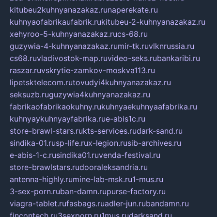
kitubeu2kuhnyanazakaz.ru
naperekate.ru
kuhnyaofabrikaufabrik.ru
kitubeu-2-kuhnyanazakaz.ru
xehyroo-5-kuhnyanazakaz.ru
cs-68.ru
guzywia-4-kuhnyanazakaz.ru
mir-tk.ru
vlknrussia.ru
cs68.ru
vladivostok-map.ru
video-seks.ru
bankaribi.ru
raszar.ru
vskrytie-zamkov-moskva113.ru
lipetsktelecom.ru
tovudyi4kuhnyanazakaz.ru
seksuzb.ru
guzywia4kuhnyanazakaz.ru
fabrikaofabrikaokuhny.ru
kuhnyaekuhnyaafabrika.ru
kuhnyaykuhnyayfabrika.ru
e-abis1c.ru
store-brawl-stars.ru
kts-services.ru
dark-sand.ru
sindika-01.ru
sp-life.ru
x-legion.ru
sib-archives.ru
e-abis-1-c.ru
sindika01.ru
venda-festival.ru
store-brawlstars.ru
dooraleksandria.ru
antenna-highly.ru
mine-lab-msk.ru
1-mus.ru
3-sex-porn.ru
ban-damn.ru
purse-factory.ru
viagra-tablet.ru
fasbags.ru
adler-jun.ru
bandamn.ru
fincontech.ru
3sexporn.ru
1mus.ru
darksand.ru