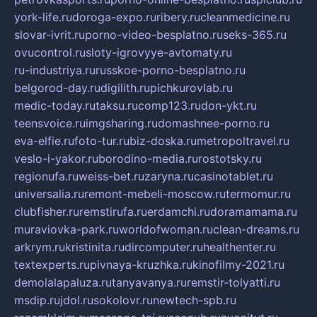
york-life.ru
doroga-expo.ru
ribery.ru
cleanmedicine.ru
slovar-ivrit.ru
porno-video-besplatno.ru
seks-365.ru
ovucontrol.ru
sloty-igrovyye-avtomaty.ru
ru-industriya.ru
russkoe-porno-besplatno.ru
belgorod-day.ru
digilith.ru
pichkurovlab.ru
medic-today.ru
taksu.ru
comp123.ru
don-ykt.ru
teensvoice.ru
imgsharing.ru
domashnee-porno.ru
eva-elfie.ru
foto-tur.ru
biz-doska.ru
metropoltravel.ru
veslo-i-yakor.ru
borodino-media.ru
rostotsky.ru
regionufa.ru
weiss-bet.ru
zaryna.ru
casinotablet.ru
universalia.ru
remont-mebeli-moscow.ru
termomur.ru
clubfisher.ru
remstirufa.ru
erdamchi.ru
doramamama.ru
muraviovka-park.ru
worldofwoman.ru
clean-dreams.ru
arkrym.ru
kristinita.ru
dircomputer.ru
healthenter.ru
textexperts.ru
pivnaya-kruzhka.ru
kinofilmy-2021.ru
demolalapaluza.ru
tanyavanya.ru
remstir-tolyatti.ru
msdip.ru
jdol.ru
sokolovr.ru
newtech-spb.ru