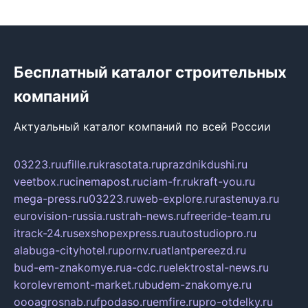
Бесплатный каталог строительных
компаний
Актуальный каталог компаний по всей России
03223.ru
ufille.ru
krasotata.ru
prazdnikdushi.ru
veetbox.ru
cinemapost.ru
ciam-fr.ru
kraft-you.ru
mega-press.ru
03223.ru
web-explore.ru
rastenuya.ru
eurovision-russia.ru
strah-news.ru
freeride-team.ru
itrack-24.ru
sexshopexpress.ru
autostudiopro.ru
alabuga-cityhotel.ru
pornv.ru
atlantpereezd.ru
bud-em-znakomye.ru
a-cdc.ru
elektrostal-news.ru
korolevremont-market.ru
budem-znakomye.ru
oooagrosnab.ru
fpodaso.ru
emfire.ru
pro-otdelky.ru