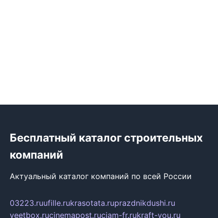
Бесплатный каталог строительных
компаний
Актуальный каталог компаний по всей России
03223.ru
ufille.ru
krasotata.ru
prazdnikdushi.ru
veetbox.ru
cinemapost.ru
ciam-fr.ru
kraft-you.ru