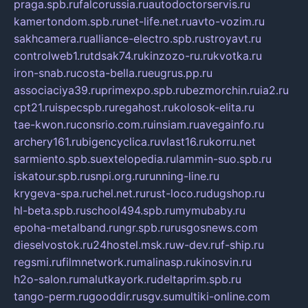
praga.spb.ru
falcorussia.ru
autodoctorservis.ru
kamertondom.spb.ru
net-life.net.ru
avto-vozim.ru
sakhcamera.ru
alliance-electro.spb.ru
stroyavt.ru
controlweb1.ru
tdsak74.ru
kinzozo-ru.ru
kvotka.ru
iron-snab.ru
costa-bella.ru
eugrus.pp.ru
associaciya39.ru
primexpo.spb.ru
bezmorchin.ru
ia2.ru
cpt21.ru
ispecspb.ru
regahost.ru
kolosok-elita.ru
tae-kwon.ru
consrio.com.ru
insiam.ru
avegainfo.ru
archery161.ru
bigencyclica.ru
vlast16.ru
korru.net
sarmiento.spb.su
extelopedia.ru
lammin-suo.spb.ru
iskatour.spb.ru
snpi.org.ru
running-line.ru
krygeva-spa.ru
chel.net.ru
rust-loco.ru
dugshop.ru
hl-beta.spb.ru
school494.spb.ru
mymubaby.ru
epoha-metalband.ru
ngr.spb.ru
rusgosnews.com
dieselvostok.ru
24hostel.msk.ru
w-dev.ru
f-ship.ru
regsmi.ru
filmnetwork.ru
malinasp.ru
kinosvin.ru
h2o-salon.ru
malutkayork.ru
deltaprim.spb.ru
tango-perm.ru
gooddir.ru
sgv.su
multiki-online.com