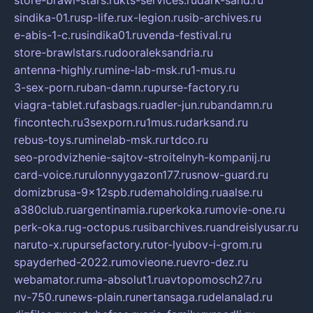
sindika-01.ru
sp-life.ru
x-legion.ru
sib-archives.ru
e-abis-1-c.ru
sindika01.ru
venda-festival.ru
store-brawlstars.ru
dooraleksandria.ru
antenna-highly.ru
mine-lab-msk.ru
1-mus.ru
3-sex-porn.ru
ban-damn.ru
purse-factory.ru
viagra-tablet.ru
fasbags.ru
adler-jun.ru
bandamn.ru
fincontech.ru
3sexporn.ru
1mus.ru
darksand.ru
rebus-toys.ru
minelab-msk.ru
rtdco.ru
seo-prodvizhenie-sajtov-stroitelnyh-kompanij.ru
card-voice.ru
rulonnyygazon177.ru
snow-guard.ru
domizbrusa-9x12spb.ru
demaholding.ru
aalse.ru
a380club.ru
argentinamia.ru
perkoka.ru
movie-one.ru
perk-oka.ru
g-octopus.ru
sibarchives.ru
andreislyusar.ru
naruto-x.ru
pursefactory.ru
tor-lyubov-i-grom.ru
spayderhed-2022.ru
movieone.ru
evro-dez.ru
webamator.ru
ma-absolut1.ru
avtopomosch27.ru
nv-750.ru
news-plain.ru
nertansaga.ru
delanalad.ru