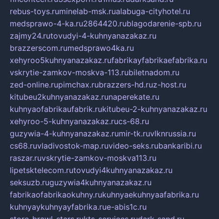
rebus-toys.ru
minelab-msk.ru
alabuga-cityhotel.ru
medsprawo-4-ka.ru
2864420.ru
blagodarenie-spb.ru
zajmy24.ru
tovudyi-4-kuhnyanazakaz.ru
brazzerscom.ru
medsprawo4ka.ru
xehyroo5kuhnyanazakaz.ru
fabrikayfabrikaefabrika.ru
vskrytie-zamkov-moskva-113.ru
biletnadom.ru
zed-online.ru
pimchax.ru
brazzers-hd.ru
z-host.ru
kitubeu2kuhnyanazakaz.ru
naperekate.ru
kuhnyaofabrikaufabrik.ru
kitubeu-2-kuhnyanazakaz.ru
xehyroo-5-kuhnyanazakaz.ru
cs-68.ru
guzywia-4-kuhnyanazakaz.ru
mir-tk.ru
vlknrussia.ru
cs68.ru
vladivostok-map.ru
video-seks.ru
bankaribi.ru
raszar.ru
vskrytie-zamkov-moskva113.ru
lipetsktelecom.ru
tovudyi4kuhnyanazakaz.ru
seksuzb.ru
guzywia4kuhnyanazakaz.ru
fabrikaofabrikaokuhny.ru
kuhnyaekuhnyaafabrika.ru
kuhnyaykuhnyayfabrika.ru
e-abis1c.ru
store-brawl-stars.ru
kts-services.ru
dark-sand.ru