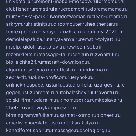
universalia.ru
remont-mebeli-moscow.ru
termomur.ru
clubfisher.ru
remstirufa.ru
erdamchi.ru
doramamama.ru
muraviovka-park.ru
worldofwoman.ru
clean-dreams.ru
arkrym.ru
kristinita.ru
dircomputer.ru
healthenter.ru
textexperts.ru
pivnaya-kruzhka.ru
kinofilmy-2021.ru
demolalapaluza.ru
tanyavanya.ru
remstir-tolyatti.ru
msdip.ru
jdol.ru
sokolovr.ru
newtech-spb.ru
rezemkleim.ru
massage-tai.ru
seonub.ru
zvonitut.ru
biolisichka24.ru
mncraft-download.ru
algoritm-sistema.ru
godflesh.ru
ru-industria.ru
zebra-tlt.ru
okna-proficom.ru
erynok.ru
onlinekinospace.ru
startupstudio-fefu.ru
zarges-ru.ru
gegenjustizunrecht.ru
autobalashov.ru
utrovortu.ru
spiski-firm.ru
elara-m.ru
kinomusorka.ru
mkcslava.ru
2bets.ru
vintovoykompressor.ru
birminghamvsfulham.ru
sarmat-komp.ru
pioneeri.ru
amadis-chocolate.ru
shkurki-karakulya.ru
kanotiforet.spb.ru
tutmassage.ru
ecolog.org.ru