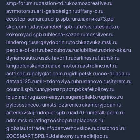
smp-forum.ru
bastion-td.ru
kosmoscreative.ru
avrmotors.ru
art-galadesign.ru
tiffany-c.ru
ecostep-samara.ru
d-p.spb.ru
галактика73.рф
sko.com.ru
davitamebel-spb.ru
fotsis.ru
tesiaes.ru
kokoroyari.spb.ru
blesna-kazan.ru
mossilver.ru
lenderoq.ru
sergeydobrin.ru
tochkazvuka.msk.ru
people-of-art.ru
bezzubova.ru
clubtibet.ru
orior-aks.ru
dynamoauto.ru
szk-favorit.ru
carlines.ru
flatnsk.ru
kingbolenskaner.ru
alex-motor.ru
astroline.net.ru
act1.spb.ru
polyglot.com.ru
gidlipetsk.ru
ooo-driada.ru
detsad125.ru
mir-zdoroviya.ru
bruslanovo.ru
siterem.ru
council.spb.ru
лодкипатриот.рф
kafekolizey.ru
iclub.net.ru
gazon-easy.ru
sugarepilekb.ru
grinox.ru
pylesostineco.ru
msts-ozarenie.ru
kameryjooan.ru
artemovskij.ru
dopler.spb.ru
aid70.ru
metall-perm.ru
ndm.msk.ru
ratingzooshop.ru
apiaccess.ru
globalautotrade.info
bezverhovskoe.ru
drsschool.ru
ZOOSMART.SPB.RU
dalakony.ru
medikijob.ru