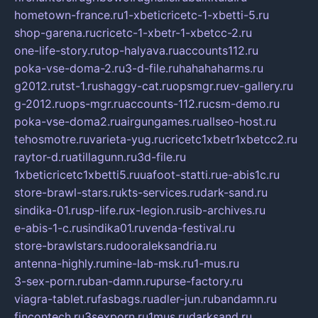
hometown-france.ru
1-xbeticricetc-1-xbetti-5.ru
shop-garena.ru
cricetc-1-xbetr-1-xbetcc-2.ru
one-life-story.ru
top-halyava.ru
accounts112.ru
poka-vse-doma-2.ru
3-d-file.ru
hahahaharms.ru
g2012.ru
tst-1.ru
shaggy-cat.ru
opsmgr.ru
ev-gallery.ru
g-2012.ru
ops-mgr.ru
accounts-112.ru
csm-demo.ru
poka-vse-doma2.ru
airgungames.ru
allseo-host.ru
tehosmotre.ru
varieta-yug.ru
cricetc1xbetr1xbetcc2.ru
raytor-d.ru
atillagunn.ru
3d-file.ru
1xbeticricetc1xbetti5.ru
uafoot-statti.ru
e-abis1c.ru
store-brawl-stars.ru
kts-services.ru
dark-sand.ru
sindika-01.ru
sp-life.ru
x-legion.ru
sib-archives.ru
e-abis-1-c.ru
sindika01.ru
venda-festival.ru
store-brawlstars.ru
dooraleksandria.ru
antenna-highly.ru
mine-lab-msk.ru
1-mus.ru
3-sex-porn.ru
ban-damn.ru
purse-factory.ru
viagra-tablet.ru
fasbags.ru
adler-jun.ru
bandamn.ru
fincontech.ru
3sexporn.ru
1mus.ru
darksand.ru