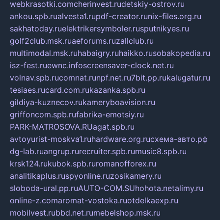
webkrasotki.com
cherinvest.ru
detskiy-ostrov.ru
ankou.spb.ru
alvesta1.ru
pdf-creator.ru
nix-files.org.ru
sakhatoday.ru
elektrikersymboler.ru
sputnikyes.ru
golf2club.msk.ru
aeforums.ru
zallclub.ru
multimodal.msk.ru
habaigry.ru
haikko.ru
sobakopedia.ru
isz-fest.ru
ewnc.info
screensaver-clock.net.ru
volnav.spb.ru
comnat.ru
npf.net.ru
7bit.pp.ru
kalugatur.ru
tesiaes.ru
card.com.ru
kazanka.spb.ru
gildiya-kuznecov.ru
kameryboavision.ru
griffoncom.spb.ru
fabrika-emotsiy.ru
PARK-MATROSOVA.RU
agat.spb.ru
avtoyurist-moskva1.ru
hardware.org.ru
схема-авто.рф
dg-lab.ru
angrup.ru
recruiter.spb.ru
music8.spb.ru
krsk124.ru
kubok.spb.ru
romanofforex.ru
analitikaplus.ru
spyonline.ru
zosikamery.ru
sloboda-ural.pp.ru
AUTO-COM.SU
hohota.net
alimy.ru
online-z.com
aromat-vostoka.ru
otdelkaexp.ru
mobilvest.ru
bbd.net.ru
mebelshop.msk.ru