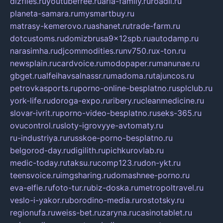
dizfiles.ru
youtubefree.ru
aria-family.ru
roadli.ru
planeta-samara.ru
mysmartbuy.ru
matrasy-kemerovo.ru
ashanet.ru
trade-farm.ru
dotcustoms.ru
domizbrusa9x12spb.ru
autodamp.ru
narasimha.ru
djcommodities.ru
nv750.ru
x-ton.ru
newsplain.ru
cardvoice.ru
modopaper.ru
manunae.ru
gbget.ru
alfeihavsalnassr.ru
madoma.ru
tajuncos.ru
petrovkasports.ru
porno-online-besplatno.ru
splclub.ru
york-life.ru
doroga-expo.ru
ribery.ru
cleanmedicine.ru
slovar-ivrit.ru
porno-video-besplatno.ru
seks-365.ru
ovucontrol.ru
sloty-igrovyye-avtomaty.ru
ru-industriya.ru
russkoe-porno-besplatno.ru
belgorod-day.ru
digilith.ru
pichkurovlab.ru
medic-today.ru
taksu.ru
comp123.ru
don-ykt.ru
teensvoice.ru
imgsharing.ru
domashnee-porno.ru
eva-elfie.ru
foto-tur.ru
biz-doska.ru
metropoltravel.ru
veslo-i-yakor.ru
borodino-media.ru
rostotsky.ru
regionufa.ru
weiss-bet.ru
zaryna.ru
casinotablet.ru