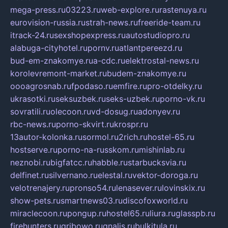
mega-press.ru
03223.ru
web-explore.ru
rastenuya.ru
eurovision-russia.ru
strah-news.ru
freeride-team.ru
itrack-24.ru
sexshopexpress.ru
autostudiopro.ru
alabuga-cityhotel.ru
pornv.ru
atlantpereezd.ru
bud-em-znakomye.ru
a-cdc.ru
elektrostal-news.ru
korolevremont-market.ru
budem-znakomye.ru
oooagrosnab.ru
fpodaso.ru
emfire.ru
pro-otdelky.ru
ukrasotki.ru
seksuzbek.ru
seks-uzbek.ru
porno-vk.ru
sovratili.ru
olecoon.ru
vd-dosug.ru
adonyev.ru
rbc-news.ru
porno-skvirt.ru
krospr.ru
13autor-kolonka.ru
sormol.ru
2rich.ru
hostel-65.ru
hostserve.ru
porno-na-russkom.ru
mishinlab.ru
neznobi.ru
bigfatcc.ru
habble.ru
starbucksvia.ru
delfinet.ru
silvernano.ru
elestal.ru
vektor-doroga.ru
velotrenajery.ru
pronso54.ru
lenasever.ru
lovinskix.ru
show-pets.ru
smartnews03.ru
discofoxworld.ru
miraclecoon.ru
pongup.ru
hostel65.ru
liura.ru
glasspb.ru
firehunters.ru
gribowo.ru
gnalis.ru
bulkitula.ru