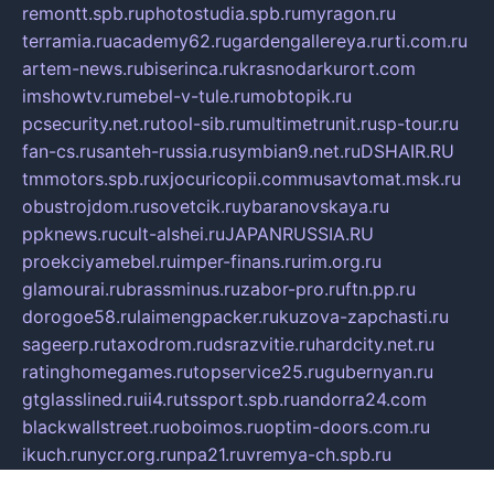
remontt.spb.ru
photostudia.spb.ru
myragon.ru
terramia.ru
academy62.ru
gardengallereya.ru
rti.com.ru
artem-news.ru
biserinca.ru
krasnodarkurort.com
imshowtv.ru
mebel-v-tule.ru
mobtopik.ru
pcsecurity.net.ru
tool-sib.ru
multimetrunit.ru
sp-tour.ru
fan-cs.ru
santeh-russia.ru
symbian9.net.ru
DSHAIR.RU
tmmotors.spb.ru
xjocuricopii.com
musavtomat.msk.ru
obustrojdom.ru
sovetcik.ru
ybaranovskaya.ru
ppknews.ru
cult-alshei.ru
JAPANRUSSIA.RU
proekciyamebel.ru
imper-finans.ru
rim.org.ru
glamourai.ru
brassminus.ru
zabor-pro.ru
ftn.pp.ru
dorogoe58.ru
laimengpacker.ru
kuzova-zapchasti.ru
sageerp.ru
taxodrom.ru
dsrazvitie.ru
hardcity.net.ru
ratinghomegames.ru
topservice25.ru
gubernyan.ru
gtglasslined.ru
ii4.ru
tssport.spb.ru
andorra24.com
blackwallstreet.ru
oboimos.ru
optim-doors.com.ru
ikuch.ru
nycr.org.ru
npa21.ru
vremya-ch.spb.ru
desert000.ru
ivtorgi.ru
ifiori.ru
catalog-statei.ru