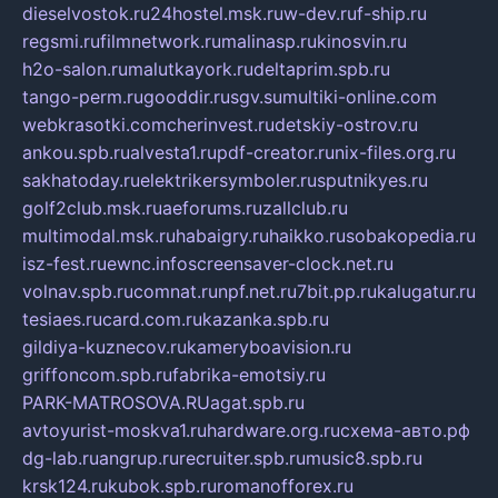
dieselvostok.ru
24hostel.msk.ru
w-dev.ru
f-ship.ru
regsmi.ru
filmnetwork.ru
malinasp.ru
kinosvin.ru
h2o-salon.ru
malutkayork.ru
deltaprim.spb.ru
tango-perm.ru
gooddir.ru
sgv.su
multiki-online.com
webkrasotki.com
cherinvest.ru
detskiy-ostrov.ru
ankou.spb.ru
alvesta1.ru
pdf-creator.ru
nix-files.org.ru
sakhatoday.ru
elektrikersymboler.ru
sputnikyes.ru
golf2club.msk.ru
aeforums.ru
zallclub.ru
multimodal.msk.ru
habaigry.ru
haikko.ru
sobakopedia.ru
isz-fest.ru
ewnc.info
screensaver-clock.net.ru
volnav.spb.ru
comnat.ru
npf.net.ru
7bit.pp.ru
kalugatur.ru
tesiaes.ru
card.com.ru
kazanka.spb.ru
gildiya-kuznecov.ru
kameryboavision.ru
griffoncom.spb.ru
fabrika-emotsiy.ru
PARK-MATROSOVA.RU
agat.spb.ru
avtoyurist-moskva1.ru
hardware.org.ru
схема-авто.рф
dg-lab.ru
angrup.ru
recruiter.spb.ru
music8.spb.ru
krsk124.ru
kubok.spb.ru
romanofforex.ru