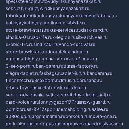
lipetsktelecom.ru
tovudyi4kuhnyanazakaz.ru
seksuzb.ru
guzywia4kuhnyanazakaz.ru
fabrikaofabrikaokuhny.ru
kuhnyaekuhnyaafabrika.ru
kuhnyaykuhnyayfabrika.ru
e-abis1c.ru
store-brawl-stars.ru
kts-services.ru
dark-sand.ru
sindika-01.ru
sp-life.ru
x-legion.ru
sib-archives.ru
e-abis-1-c.ru
sindika01.ru
venda-festival.ru
store-brawlstars.ru
dooraleksandria.ru
antenna-highly.ru
mine-lab-msk.ru
1-mus.ru
3-sex-porn.ru
ban-damn.ru
purse-factory.ru
viagra-tablet.ru
fasbags.ru
adler-jun.ru
bandamn.ru
fincontech.ru
3sexporn.ru
1mus.ru
darksand.ru
rebus-toys.ru
minelab-msk.ru
rtdco.ru
seo-prodvizhenie-sajtov-stroitelnyh-kompanij.ru
card-voice.ru
rulonnyygazon177.ru
snow-guard.ru
domizbrusa-9x12spb.ru
demaholding.ru
aalse.ru
a380club.ru
argentinamia.ru
perkoka.ru
movie-one.ru
perk-oka.ru
g-octopus.ru
sibarchives.ru
andreislyusar.ru