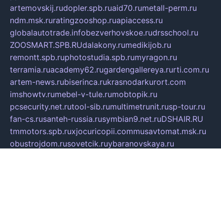
artemovskij.ru
dopler.spb.ru
aid70.ru
metall-perm.ru
ndm.msk.ru
ratingzooshop.ru
apiaccess.ru
globalautotrade.info
bezverhovskoe.ru
drsschool.ru
ZOOSMART.SPB.RU
dalakony.ru
medikijob.ru
remontt.spb.ru
photostudia.spb.ru
myragon.ru
terramia.ru
academy62.ru
gardengallereya.ru
rti.com.ru
artem-news.ru
biserinca.ru
krasnodarkurort.com
imshowtv.ru
mebel-v-tule.ru
mobtopik.ru
pcsecurity.net.ru
tool-sib.ru
multimetrunit.ru
sp-tour.ru
fan-cs.ru
santeh-russia.ru
symbian9.net.ru
DSHAIR.RU
tmmotors.spb.ru
xjocuricopii.com
musavtomat.msk.ru
obustrojdom.ru
sovetcik.ru
ybaranovskaya.ru
ppknews.ru
cult-alshei.ru
JAPANRUSSIA.RU
proekciyamebel.ru
imper-finans.ru
rim.org.ru
glamourai.ru
brassminus.ru
zabor-pro.ru
ftn.pp.ru
dorogoe58.ru
laimengpacker.ru
kuzova-zapchasti.ru
sageerp.ru
taxodrom.ru
dsrazvitie.ru
hardcity.net.ru
ratinghomegames.ru
topservice25.ru
gubernyan.ru