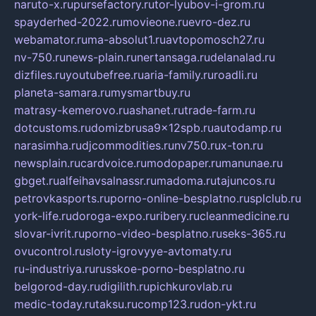
naruto-x.ru
pursefactory.ru
tor-lyubov-i-grom.ru
spayderhed-2022.ru
movieone.ru
evro-dez.ru
webamator.ru
ma-absolut1.ru
avtopomosch27.ru
nv-750.ru
news-plain.ru
nertansaga.ru
delanalad.ru
dizfiles.ru
youtubefree.ru
aria-family.ru
roadli.ru
planeta-samara.ru
mysmartbuy.ru
matrasy-kemerovo.ru
ashanet.ru
trade-farm.ru
dotcustoms.ru
domizbrusa9x12spb.ru
autodamp.ru
narasimha.ru
djcommodities.ru
nv750.ru
x-ton.ru
newsplain.ru
cardvoice.ru
modopaper.ru
manunae.ru
gbget.ru
alfeihavsalnassr.ru
madoma.ru
tajuncos.ru
petrovkasports.ru
porno-online-besplatno.ru
splclub.ru
york-life.ru
doroga-expo.ru
ribery.ru
cleanmedicine.ru
slovar-ivrit.ru
porno-video-besplatno.ru
seks-365.ru
ovucontrol.ru
sloty-igrovyye-avtomaty.ru
ru-industriya.ru
russkoe-porno-besplatno.ru
belgorod-day.ru
digilith.ru
pichkurovlab.ru
medic-today.ru
taksu.ru
comp123.ru
don-ykt.ru