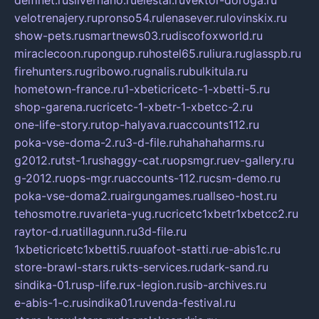
delfinet.ru
silvernano.ru
elestal.ru
vektor-doroga.ru
velotrenajery.ru
pronso54.ru
lenasever.ru
lovinskix.ru
show-pets.ru
smartnews03.ru
discofoxworld.ru
miraclecoon.ru
pongup.ru
hostel65.ru
liura.ru
glasspb.ru
firehunters.ru
gribowo.ru
gnalis.ru
bulkitula.ru
hometown-france.ru
1-xbeticricetc-1-xbetti-5.ru
shop-garena.ru
cricetc-1-xbetr-1-xbetcc-2.ru
one-life-story.ru
top-halyava.ru
accounts112.ru
poka-vse-doma-2.ru
3-d-file.ru
hahahaharms.ru
g2012.ru
tst-1.ru
shaggy-cat.ru
opsmgr.ru
ev-gallery.ru
g-2012.ru
ops-mgr.ru
accounts-112.ru
csm-demo.ru
poka-vse-doma2.ru
airgungames.ru
allseo-host.ru
tehosmotre.ru
varieta-yug.ru
cricetc1xbetr1xbetcc2.ru
raytor-d.ru
atillagunn.ru
3d-file.ru
1xbeticricetc1xbetti5.ru
uafoot-statti.ru
e-abis1c.ru
store-brawl-stars.ru
kts-services.ru
dark-sand.ru
sindika-01.ru
sp-life.ru
x-legion.ru
sib-archives.ru
e-abis-1-c.ru
sindika01.ru
venda-festival.ru