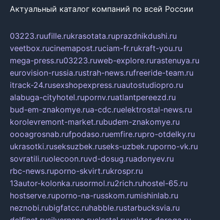
Актуальный каталог компаний по всей России
03223.ru
ufille.ru
krasotata.ru
prazdnikdushi.ru
veetbox.ru
cinemapost.ru
ciam-fr.ru
kraft-you.ru
mega-press.ru
03223.ru
web-explore.ru
rastenuya.ru
eurovision-russia.ru
strah-news.ru
freeride-team.ru
itrack-24.ru
sexshopexpress.ru
autostudiopro.ru
alabuga-cityhotel.ru
pornv.ru
atlantpereezd.ru
bud-em-znakomye.ru
a-cdc.ru
elektrostal-news.ru
korolevremont-market.ru
budem-znakomye.ru
oooagrosnab.ru
fpodaso.ru
emfire.ru
pro-otdelky.ru
ukrasotki.ru
seksuzbek.ru
seks-uzbek.ru
porno-vk.ru
sovratili.ru
olecoon.ru
vd-dosug.ru
adonyev.ru
rbc-news.ru
porno-skvirt.ru
krospr.ru
13autor-kolonka.ru
sormol.ru
2rich.ru
hostel-65.ru
hostserve.ru
porno-na-russkom.ru
mishinlab.ru
neznobi.ru
bigfatcc.ru
habble.ru
starbucksvia.ru