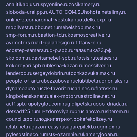
analitikaplus.ru
spyonline.ru
zosikamery.ru
sloboda-ural.pp.ru
AUTO-COM.SU
hohota.net
alimy.ru
online-z.com
aromat-vostoka.ru
otdelkaexp.ru
mobilvest.ru
bbd.net.ru
mebelshop.msk.ru
smp-forum.ru
bastion-td.ru
kosmoscreative.ru
avrmotors.ru
art-galadesign.ru
tiffany-c.ru
ecostep-samara.ru
d-p.spb.ru
галактика73.рф
sko.com.ru
davitamebel-spb.ru
fotsis.ru
tesiaes.ru
kokoroyari.spb.ru
blesna-kazan.ru
mossilver.ru
lenderoq.ru
sergeydobrin.ru
tochkazvuka.msk.ru
people-of-art.ru
bezzubova.ru
clubtibet.ru
orior-aks.ru
dynamoauto.ru
szk-favorit.ru
carlines.ru
flatnsk.ru
kingbolenskaner.ru
alex-motor.ru
astroline.net.ru
act1.spb.ru
polyglot.com.ru
gidlipetsk.ru
ooo-driada.ru
detsad125.ru
mir-zdoroviya.ru
bruslanovo.ru
siterem.ru
council.spb.ru
лодкипатриот.рф
kafekolizey.ru
iclub.net.ru
gazon-easy.ru
sugarepilekb.ru
grinox.ru
pylesostineco.ru
msts-ozarenie.ru
kameryjooan.ru