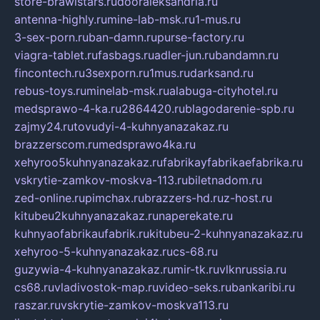
store-brawlstars.ru
dooraleksandria.ru
antenna-highly.ru
mine-lab-msk.ru
1-mus.ru
3-sex-porn.ru
ban-damn.ru
purse-factory.ru
viagra-tablet.ru
fasbags.ru
adler-jun.ru
bandamn.ru
fincontech.ru
3sexporn.ru
1mus.ru
darksand.ru
rebus-toys.ru
minelab-msk.ru
alabuga-cityhotel.ru
medsprawo-4-ka.ru
2864420.ru
blagodarenie-spb.ru
zajmy24.ru
tovudyi-4-kuhnyanazakaz.ru
brazzerscom.ru
medsprawo4ka.ru
xehyroo5kuhnyanazakaz.ru
fabrikayfabrikaefabrika.ru
vskrytie-zamkov-moskva-113.ru
biletnadom.ru
zed-online.ru
pimchax.ru
brazzers-hd.ru
z-host.ru
kitubeu2kuhnyanazakaz.ru
naperekate.ru
kuhnyaofabrikaufabrik.ru
kitubeu-2-kuhnyanazakaz.ru
xehyroo-5-kuhnyanazakaz.ru
cs-68.ru
guzywia-4-kuhnyanazakaz.ru
mir-tk.ru
vlknrussia.ru
cs68.ru
vladivostok-map.ru
video-seks.ru
bankaribi.ru
raszar.ru
vskrytie-zamkov-moskva113.ru