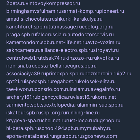
2bets.ru
vintovoykompressor.ru
birminghamvsfulham.ru
sarmat-komp.ru
pioneeri.ru
amadis-chocolate.ru
shkurki-karakulya.ru
kanotiforet.spb.ru
tutmassage.ru
ecolog.org.ru
praga.spb.ru
falcorussia.ru
autodoctorservis.ru
kamertondom.spb.ru
net-life.net.ru
avto-vozim.ru
sakhcamera.ru
alliance-electro.spb.ru
stroyavt.ru
controlweb1.ru
tdsak74.ru
kinzozo-ru.ru
kvotka.ru
iron-snab.ru
costa-bella.ru
eugrus.pp.ru
associaciya39.ru
primexpo.spb.ru
bezmorchin.ru
ia2.ru
cpt21.ru
ispecspb.ru
regahost.ru
kolosok-elita.ru
tae-kwon.ru
consrio.com.ru
insiam.ru
avegainfo.ru
archery161.ru
bigencyclica.ru
vlast16.ru
korru.net
sarmiento.spb.su
extelopedia.ru
lammin-suo.spb.ru
iskatour.spb.ru
snpi.org.ru
running-line.ru
krygeva-spa.ru
chel.net.ru
rust-loco.ru
dugshop.ru
hl-beta.spb.ru
school494.spb.ru
mymubaby.ru
epoha-metalband.ru
ngr.spb.ru
rusgosnews.com