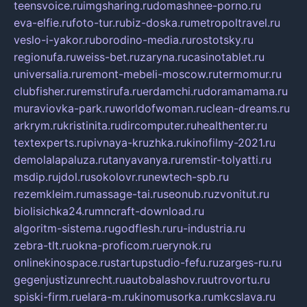
teensvoice.ru
imgsharing.ru
domashnee-porno.ru
eva-elfie.ru
foto-tur.ru
biz-doska.ru
metropoltravel.ru
veslo-i-yakor.ru
borodino-media.ru
rostotsky.ru
regionufa.ru
weiss-bet.ru
zaryna.ru
casinotablet.ru
universalia.ru
remont-mebeli-moscow.ru
termomur.ru
clubfisher.ru
remstirufa.ru
erdamchi.ru
doramamama.ru
muraviovka-park.ru
worldofwoman.ru
clean-dreams.ru
arkrym.ru
kristinita.ru
dircomputer.ru
healthenter.ru
textexperts.ru
pivnaya-kruzhka.ru
kinofilmy-2021.ru
demolalapaluza.ru
tanyavanya.ru
remstir-tolyatti.ru
msdip.ru
jdol.ru
sokolovr.ru
newtech-spb.ru
rezemkleim.ru
massage-tai.ru
seonub.ru
zvonitut.ru
biolisichka24.ru
mncraft-download.ru
algoritm-sistema.ru
godflesh.ru
ru-industria.ru
zebra-tlt.ru
okna-proficom.ru
erynok.ru
onlinekinospace.ru
startupstudio-fefu.ru
zarges-ru.ru
gegenjustizunrecht.ru
autobalashov.ru
utrovortu.ru
spiski-firm.ru
elara-m.ru
kinomusorka.ru
mkcslava.ru