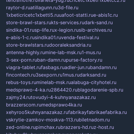
tehosmotre.ru
varieta-yug.ru
cricetc1xbetr1xbetcc2.ru
raytor-d.ru
atillagunn.ru
3d-file.ru
1xbeticricetc1xbetti5.ru
uafoot-statti.ru
e-abis1c.ru
store-brawl-stars.ru
kts-services.ru
dark-sand.ru
sindika-01.ru
sp-life.ru
x-legion.ru
sib-archives.ru
e-abis-1-c.ru
sindika01.ru
venda-festival.ru
store-brawlstars.ru
dooraleksandria.ru
antenna-highly.ru
mine-lab-msk.ru
1-mus.ru
3-sex-porn.ru
ban-damn.ru
purse-factory.ru
viagra-tablet.ru
fasbags.ru
adler-jun.ru
bandamn.ru
fincontech.ru
3sexporn.ru
1mus.ru
darksand.ru
rebus-toys.ru
minelab-msk.ru
alabuga-cityhotel.ru
medsprawo-4-ka.ru
2864420.ru
blagodarenie-spb.ru
zajmy24.ru
tovudyi-4-kuhnyanazakaz.ru
brazzerscom.ru
medsprawo4ka.ru
xehyroo5kuhnyanazakaz.ru
fabrikayfabrikaefabrika.ru
vskrytie-zamkov-moskva-113.ru
biletnadom.ru
zed-online.ru
pimchax.ru
brazzers-hd.ru
z-host.ru