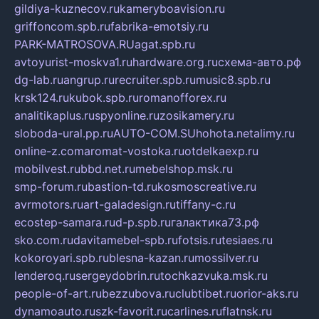
gildiya-kuznecov.ru
kameryboavision.ru
griffoncom.spb.ru
fabrika-emotsiy.ru
PARK-MATROSOVA.RU
agat.spb.ru
avtoyurist-moskva1.ru
hardware.org.ru
схема-авто.рф
dg-lab.ru
angrup.ru
recruiter.spb.ru
music8.spb.ru
krsk124.ru
kubok.spb.ru
romanofforex.ru
analitikaplus.ru
spyonline.ru
zosikamery.ru
sloboda-ural.pp.ru
AUTO-COM.SU
hohota.net
alimy.ru
online-z.com
aromat-vostoka.ru
otdelkaexp.ru
mobilvest.ru
bbd.net.ru
mebelshop.msk.ru
smp-forum.ru
bastion-td.ru
kosmoscreative.ru
avrmotors.ru
art-galadesign.ru
tiffany-c.ru
ecostep-samara.ru
d-p.spb.ru
галактика73.рф
sko.com.ru
davitamebel-spb.ru
fotsis.ru
tesiaes.ru
kokoroyari.spb.ru
blesna-kazan.ru
mossilver.ru
lenderoq.ru
sergeydobrin.ru
tochkazvuka.msk.ru
people-of-art.ru
bezzubova.ru
clubtibet.ru
orior-aks.ru
dynamoauto.ru
szk-favorit.ru
carlines.ru
flatnsk.ru