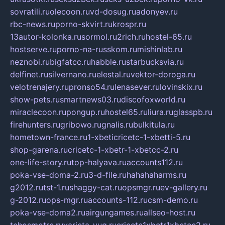
sovratili.ru
olecoon.ru
vd-dosug.ru
adonyev.ru
rbc-news.ru
porno-skvirt.ru
krospr.ru
13autor-kolonka.ru
sormol.ru
2rich.ru
hostel-65.ru
hostserve.ru
porno-na-russkom.ru
mishinlab.ru
neznobi.ru
bigfatcc.ru
habble.ru
starbucksvia.ru
delfinet.ru
silvernano.ru
elestal.ru
vektor-doroga.ru
velotrenajery.ru
pronso54.ru
lenasever.ru
lovinskix.ru
show-pets.ru
smartnews03.ru
discofoxworld.ru
miraclecoon.ru
pongup.ru
hostel65.ru
liura.ru
glasspb.ru
firehunters.ru
gribowo.ru
gnalis.ru
bulkitula.ru
hometown-france.ru
1-xbeticricetc-1-xbetti-5.ru
shop-garena.ru
cricetc-1-xbetr-1-xbetcc-2.ru
one-life-story.ru
top-halyava.ru
accounts112.ru
poka-vse-doma-2.ru
3-d-file.ru
hahahaharms.ru
g2012.ru
tst-1.ru
shaggy-cat.ru
opsmgr.ru
ev-gallery.ru
g-2012.ru
ops-mgr.ru
accounts-112.ru
csm-demo.ru
poka-vse-doma2.ru
airgungames.ru
allseo-host.ru