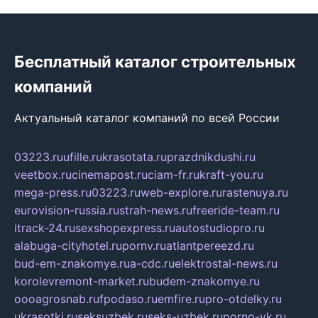
Бесплатный каталог строительных
компаний
Актуальный каталог компаний по всей России
03223.ru
ufille.ru
krasotata.ru
prazdnikdushi.ru
veetbox.ru
cinemapost.ru
ciam-fr.ru
kraft-you.ru
mega-press.ru
03223.ru
web-explore.ru
rastenuya.ru
eurovision-russia.ru
strah-news.ru
freeride-team.ru
itrack-24.ru
sexshopexpress.ru
autostudiopro.ru
alabuga-cityhotel.ru
pornv.ru
atlantpereezd.ru
bud-em-znakomye.ru
a-cdc.ru
elektrostal-news.ru
korolevremont-market.ru
budem-znakomye.ru
oooagrosnab.ru
fpodaso.ru
emfire.ru
pro-otdelky.ru
ukrasotki.ru
seksuzbek.ru
seks-uzbek.ru
porno-vk.ru