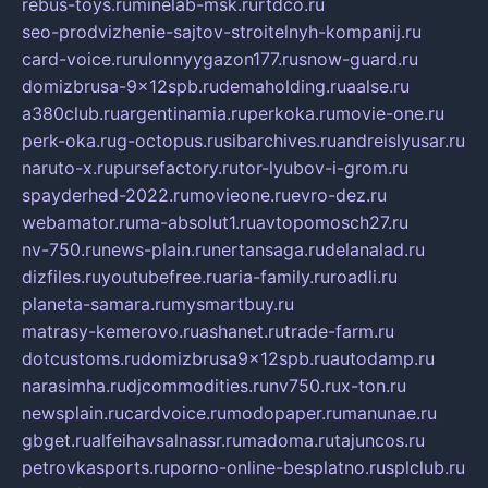
rebus-toys.ru
minelab-msk.ru
rtdco.ru
seo-prodvizhenie-sajtov-stroitelnyh-kompanij.ru
card-voice.ru
rulonnyygazon177.ru
snow-guard.ru
domizbrusa-9x12spb.ru
demaholding.ru
aalse.ru
a380club.ru
argentinamia.ru
perkoka.ru
movie-one.ru
perk-oka.ru
g-octopus.ru
sibarchives.ru
andreislyusar.ru
naruto-x.ru
pursefactory.ru
tor-lyubov-i-grom.ru
spayderhed-2022.ru
movieone.ru
evro-dez.ru
webamator.ru
ma-absolut1.ru
avtopomosch27.ru
nv-750.ru
news-plain.ru
nertansaga.ru
delanalad.ru
dizfiles.ru
youtubefree.ru
aria-family.ru
roadli.ru
planeta-samara.ru
mysmartbuy.ru
matrasy-kemerovo.ru
ashanet.ru
trade-farm.ru
dotcustoms.ru
domizbrusa9x12spb.ru
autodamp.ru
narasimha.ru
djcommodities.ru
nv750.ru
x-ton.ru
newsplain.ru
cardvoice.ru
modopaper.ru
manunae.ru
gbget.ru
alfeihavsalnassr.ru
madoma.ru
tajuncos.ru
petrovkasports.ru
porno-online-besplatno.ru
splclub.ru