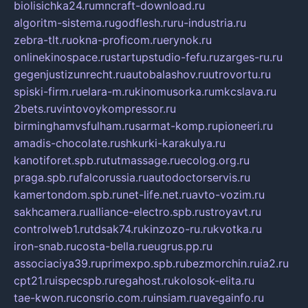
biolisichka24.ru
mncraft-download.ru
algoritm-sistema.ru
godflesh.ru
ru-industria.ru
zebra-tlt.ru
okna-proficom.ru
erynok.ru
onlinekinospace.ru
startupstudio-fefu.ru
zarges-ru.ru
gegenjustizunrecht.ru
autobalashov.ru
utrovortu.ru
spiski-firm.ru
elara-m.ru
kinomusorka.ru
mkcslava.ru
2bets.ru
vintovoykompressor.ru
birminghamvsfulham.ru
sarmat-komp.ru
pioneeri.ru
amadis-chocolate.ru
shkurki-karakulya.ru
kanotiforet.spb.ru
tutmassage.ru
ecolog.org.ru
praga.spb.ru
falcorussia.ru
autodoctorservis.ru
kamertondom.spb.ru
net-life.net.ru
avto-vozim.ru
sakhcamera.ru
alliance-electro.spb.ru
stroyavt.ru
controlweb1.ru
tdsak74.ru
kinzozo-ru.ru
kvotka.ru
iron-snab.ru
costa-bella.ru
eugrus.pp.ru
associaciya39.ru
primexpo.spb.ru
bezmorchin.ru
ia2.ru
cpt21.ru
ispecspb.ru
regahost.ru
kolosok-elita.ru
tae-kwon.ru
consrio.com.ru
insiam.ru
avegainfo.ru