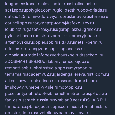
kingbolenskaner.ru
alex-motor.ru
astroline.net.ru
act1.spb.ru
polyglot.com.ru
gidlipetsk.ru
ooo-driada.ru
detsad125.ru
mir-zdoroviya.ru
bruslanovo.ru
siterem.ru
council.spb.ru
лодкипатриот.рф
kafekolizey.ru
iclub.net.ru
gazon-easy.ru
sugarepilekb.ru
grinox.ru
pylesostineco.ru
msts-ozarenie.ru
kameryjooan.ru
artemovskij.ru
dopler.spb.ru
aid70.ru
metall-perm.ru
ndm.msk.ru
ratingzooshop.ru
apiaccess.ru
globalautotrade.info
bezverhovskoe.ru
drsschool.ru
ZOOSMART.SPB.RU
dalakony.ru
medikijob.ru
remontt.spb.ru
photostudia.spb.ru
myragon.ru
terramia.ru
academy62.ru
gardengallereya.ru
rti.com.ru
artem-news.ru
biserinca.ru
krasnodarkurort.com
imshowtv.ru
mebel-v-tule.ru
mobtopik.ru
pcsecurity.net.ru
tool-sib.ru
multimetrunit.ru
sp-tour.ru
fan-cs.ru
santeh-russia.ru
symbian9.net.ru
DSHAIR.RU
tmmotors.spb.ru
xjocuricopii.com
musavtomat.msk.ru
obustrojdom.ru
sovetcik.ru
ybaranovskaya.ru