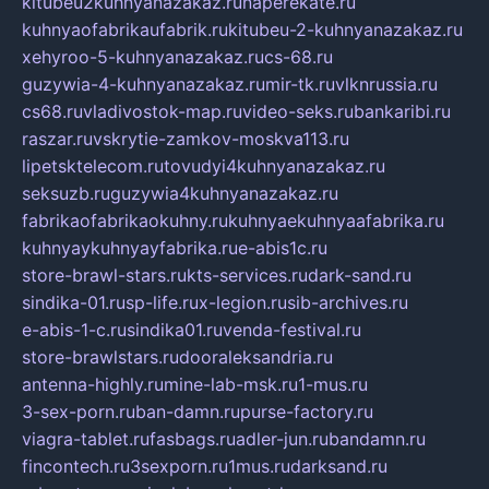
kitubeu2kuhnyanazakaz.ru
naperekate.ru
kuhnyaofabrikaufabrik.ru
kitubeu-2-kuhnyanazakaz.ru
xehyroo-5-kuhnyanazakaz.ru
cs-68.ru
guzywia-4-kuhnyanazakaz.ru
mir-tk.ru
vlknrussia.ru
cs68.ru
vladivostok-map.ru
video-seks.ru
bankaribi.ru
raszar.ru
vskrytie-zamkov-moskva113.ru
lipetsktelecom.ru
tovudyi4kuhnyanazakaz.ru
seksuzb.ru
guzywia4kuhnyanazakaz.ru
fabrikaofabrikaokuhny.ru
kuhnyaekuhnyaafabrika.ru
kuhnyaykuhnyayfabrika.ru
e-abis1c.ru
store-brawl-stars.ru
kts-services.ru
dark-sand.ru
sindika-01.ru
sp-life.ru
x-legion.ru
sib-archives.ru
e-abis-1-c.ru
sindika01.ru
venda-festival.ru
store-brawlstars.ru
dooraleksandria.ru
antenna-highly.ru
mine-lab-msk.ru
1-mus.ru
3-sex-porn.ru
ban-damn.ru
purse-factory.ru
viagra-tablet.ru
fasbags.ru
adler-jun.ru
bandamn.ru
fincontech.ru
3sexporn.ru
1mus.ru
darksand.ru