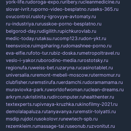
york-life.ru
doroga-expo.ru
ribery.ru
cleanmedicine.ru
slovar-ivrit.ru
porno-video-besplatno.ru
seks-365.ru
ovucontrol.ru
sloty-igrovyye-avtomaty.ru
ru-industriya.ru
russkoe-porno-besplatno.ru
belgorod-day.ru
digilith.ru
pichkurovlab.ru
medic-today.ru
taksu.ru
comp123.ru
don-ykt.ru
teensvoice.ru
imgsharing.ru
domashnee-porno.ru
eva-elfie.ru
foto-tur.ru
biz-doska.ru
metropoltravel.ru
veslo-i-yakor.ru
borodino-media.ru
rostotsky.ru
regionufa.ru
weiss-bet.ru
zaryna.ru
casinotablet.ru
universalia.ru
remont-mebeli-moscow.ru
termomur.ru
clubfisher.ru
remstirufa.ru
erdamchi.ru
doramamama.ru
muraviovka-park.ru
worldofwoman.ru
clean-dreams.ru
arkrym.ru
kristinita.ru
dircomputer.ru
healthenter.ru
textexperts.ru
pivnaya-kruzhka.ru
kinofilmy-2021.ru
demolalapaluza.ru
tanyavanya.ru
remstir-tolyatti.ru
msdip.ru
jdol.ru
sokolovr.ru
newtech-spb.ru
rezemkleim.ru
massage-tai.ru
seonub.ru
zvonitut.ru