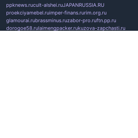
ppknews.ru
cult-alshei.ru
JAPANRUSSIA.RU
proekciyamebel.ru
imper-finans.ru
rim.org.ru
glamourai.ru
brassminus.ru
zabor-pro.ru
ftn.pp.ru
dorogoe58.ru
laimengpacker.ru
kuzova-zapchasti.ru
sageerp.ru
taxodrom.ru
dsrazvitie.ru
hardcity.net.ru
ratinghomegames.ru
topservice25.ru
gubernyan.ru
gtglasslined.ru
ii4.ru
tssport.spb.ru
andorra24.com
blackwallstreet.ru
oboimos.ru
optim-doors.com.ru
ikuch.ru
nycr.org.ru
npa21.ru
vremya-ch.spb.ru
desert000.ru
ivtorgi.ru
ifiori.ru
catalog-statei.ru
dcv.org.ru
spetsmaster174.ru
ipkameryhiseeu.ru
dum26.ru
ruspol.spb.ru
fr-opendp.ru
kam-solnyshko.ru
cheyenne-arapaho.ru
sevzapmetal.spb.ru
ted-lapidus.spb.ru
parasite-eliminator.ru
sigma-complete.ru
modernworld.ru
dama-moda.ru
eholot-group.ru
sk-nvkz.ru
DRONGOLD.RU
democratia2.ru
i-farmer.ru
mass-sport.org
jablonex.spb.ru
bookmess.ru
linkword.ru