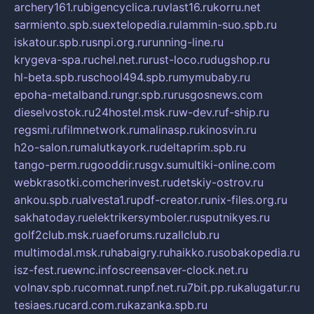
archery161.ru
bigencyclica.ru
vlast16.ru
korru.net
sarmiento.spb.su
extelopedia.ru
lammin-suo.spb.ru
iskatour.spb.ru
snpi.org.ru
running-line.ru
krygeva-spa.ru
chel.net.ru
rust-loco.ru
dugshop.ru
hl-beta.spb.ru
school494.spb.ru
mymubaby.ru
epoha-metalband.ru
ngr.spb.ru
rusgosnews.com
dieselvostok.ru
24hostel.msk.ru
w-dev.ru
f-ship.ru
regsmi.ru
filmnetwork.ru
malinasp.ru
kinosvin.ru
h2o-salon.ru
malutkayork.ru
deltaprim.spb.ru
tango-perm.ru
gooddir.ru
sgv.su
multiki-online.com
webkrasotki.com
cherinvest.ru
detskiy-ostrov.ru
ankou.spb.ru
alvesta1.ru
pdf-creator.ru
nix-files.org.ru
sakhatoday.ru
elektrikersymboler.ru
sputnikyes.ru
golf2club.msk.ru
aeforums.ru
zallclub.ru
multimodal.msk.ru
habaigry.ru
haikko.ru
sobakopedia.ru
isz-fest.ru
ewnc.info
screensaver-clock.net.ru
volnav.spb.ru
comnat.ru
npf.net.ru
7bit.pp.ru
kalugatur.ru
tesiaes.ru
card.com.ru
kazanka.spb.ru