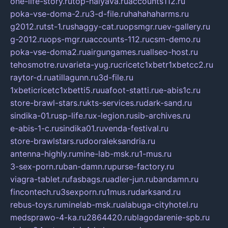
one-life-story.ru
top-halyava.ru
accounts112.ru
poka-vse-doma-2.ru
3-d-file.ru
hahahaharms.ru
g2012.ru
tst-1.ru
shaggy-cat.ru
opsmgr.ru
ev-gallery.ru
g-2012.ru
ops-mgr.ru
accounts-112.ru
csm-demo.ru
poka-vse-doma2.ru
airgungames.ru
allseo-host.ru
tehosmotre.ru
varieta-yug.ru
cricetc1xbetr1xbetcc2.ru
raytor-d.ru
atillagunn.ru
3d-file.ru
1xbeticricetc1xbetti5.ru
uafoot-statti.ru
e-abis1c.ru
store-brawl-stars.ru
kts-services.ru
dark-sand.ru
sindika-01.ru
sp-life.ru
x-legion.ru
sib-archives.ru
e-abis-1-c.ru
sindika01.ru
venda-festival.ru
store-brawlstars.ru
dooraleksandria.ru
antenna-highly.ru
mine-lab-msk.ru
1-mus.ru
3-sex-porn.ru
ban-damn.ru
purse-factory.ru
viagra-tablet.ru
fasbags.ru
adler-jun.ru
bandamn.ru
fincontech.ru
3sexporn.ru
1mus.ru
darksand.ru
rebus-toys.ru
minelab-msk.ru
alabuga-cityhotel.ru
medsprawo-4-ka.ru
2864420.ru
blagodarenie-spb.ru