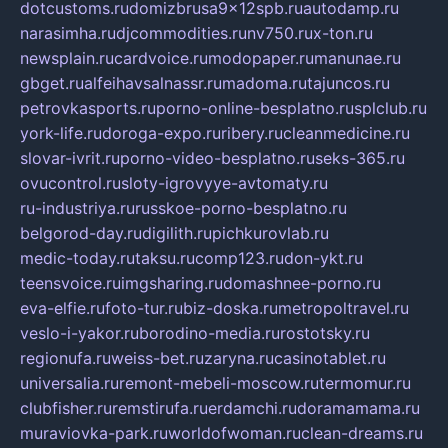
dotcustoms.ru
domizbrusa9x12spb.ru
autodamp.ru
narasimha.ru
djcommodities.ru
nv750.ru
x-ton.ru
newsplain.ru
cardvoice.ru
modopaper.ru
manunae.ru
gbget.ru
alfeihavsalnassr.ru
madoma.ru
tajuncos.ru
petrovkasports.ru
porno-online-besplatno.ru
splclub.ru
york-life.ru
doroga-expo.ru
ribery.ru
cleanmedicine.ru
slovar-ivrit.ru
porno-video-besplatno.ru
seks-365.ru
ovucontrol.ru
sloty-igrovyye-avtomaty.ru
ru-industriya.ru
russkoe-porno-besplatno.ru
belgorod-day.ru
digilith.ru
pichkurovlab.ru
medic-today.ru
taksu.ru
comp123.ru
don-ykt.ru
teensvoice.ru
imgsharing.ru
domashnee-porno.ru
eva-elfie.ru
foto-tur.ru
biz-doska.ru
metropoltravel.ru
veslo-i-yakor.ru
borodino-media.ru
rostotsky.ru
regionufa.ru
weiss-bet.ru
zaryna.ru
casinotablet.ru
universalia.ru
remont-mebeli-moscow.ru
termomur.ru
clubfisher.ru
remstirufa.ru
erdamchi.ru
doramamama.ru
muraviovka-park.ru
worldofwoman.ru
clean-dreams.ru