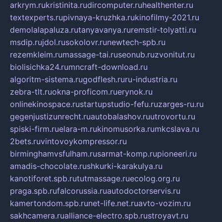
arkrym.ru
kristinita.ru
dircomputer.ru
healthenter.ru
textexperts.ru
pivnaya-kruzhka.ru
kinofilmy-2021.ru
demolalapaluza.ru
tanyavanya.ru
remstir-tolyatti.ru
msdip.ru
jdol.ru
sokolovr.ru
newtech-spb.ru
rezemkleim.ru
massage-tai.ru
seonub.ru
zvonitut.ru
biolisichka24.ru
mncraft-download.ru
algoritm-sistema.ru
godflesh.ru
ru-industria.ru
zebra-tlt.ru
okna-proficom.ru
erynok.ru
onlinekinospace.ru
startupstudio-fefu.ru
zarges-ru.ru
gegenjustizunrecht.ru
autobalashov.ru
utrovortu.ru
spiski-firm.ru
elara-m.ru
kinomusorka.ru
mkcslava.ru
2bets.ru
vintovoykompressor.ru
birminghamvsfulham.ru
sarmat-komp.ru
pioneeri.ru
amadis-chocolate.ru
shkurki-karakulya.ru
kanotiforet.spb.ru
tutmassage.ru
ecolog.org.ru
praga.spb.ru
falcorussia.ru
autodoctorservis.ru
kamertondom.spb.ru
net-life.net.ru
avto-vozim.ru
sakhcamera.ru
alliance-electro.spb.ru
stroyavt.ru