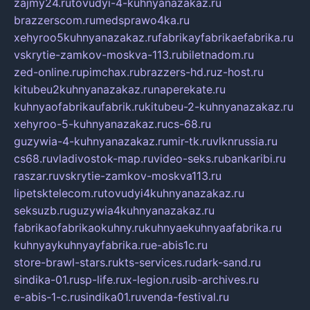
zajmy24.ru
tovudyi-4-kuhnyanazakaz.ru
brazzerscom.ru
medsprawo4ka.ru
xehyroo5kuhnyanazakaz.ru
fabrikayfabrikaefabrika.ru
vskrytie-zamkov-moskva-113.ru
biletnadom.ru
zed-online.ru
pimchax.ru
brazzers-hd.ru
z-host.ru
kitubeu2kuhnyanazakaz.ru
naperekate.ru
kuhnyaofabrikaufabrik.ru
kitubeu-2-kuhnyanazakaz.ru
xehyroo-5-kuhnyanazakaz.ru
cs-68.ru
guzywia-4-kuhnyanazakaz.ru
mir-tk.ru
vlknrussia.ru
cs68.ru
vladivostok-map.ru
video-seks.ru
bankaribi.ru
raszar.ru
vskrytie-zamkov-moskva113.ru
lipetsktelecom.ru
tovudyi4kuhnyanazakaz.ru
seksuzb.ru
guzywia4kuhnyanazakaz.ru
fabrikaofabrikaokuhny.ru
kuhnyaekuhnyaafabrika.ru
kuhnyaykuhnyayfabrika.ru
e-abis1c.ru
store-brawl-stars.ru
kts-services.ru
dark-sand.ru
sindika-01.ru
sp-life.ru
x-legion.ru
sib-archives.ru
e-abis-1-c.ru
sindika01.ru
venda-festival.ru