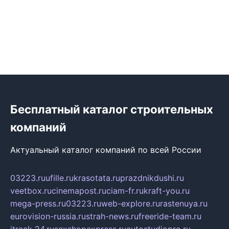
Бесплатный каталог строительных
компаний
Актуальный каталог компаний по всей России
03223.ru
ufille.ru
krasotata.ru
prazdnikdushi.ru
veetbox.ru
cinemapost.ru
ciam-fr.ru
kraft-you.ru
mega-press.ru
03223.ru
web-explore.ru
rastenuya.ru
eurovision-russia.ru
strah-news.ru
freeride-team.ru
itrack-24.ru
sexshopexpress.ru
autostudiopro.ru