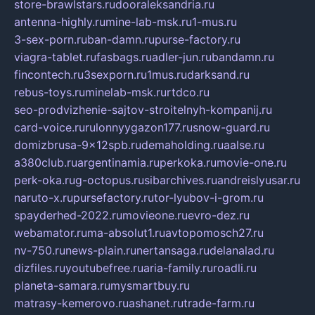
store-brawlstars.ru
dooraleksandria.ru
antenna-highly.ru
mine-lab-msk.ru
1-mus.ru
3-sex-porn.ru
ban-damn.ru
purse-factory.ru
viagra-tablet.ru
fasbags.ru
adler-jun.ru
bandamn.ru
fincontech.ru
3sexporn.ru
1mus.ru
darksand.ru
rebus-toys.ru
minelab-msk.ru
rtdco.ru
seo-prodvizhenie-sajtov-stroitelnyh-kompanij.ru
card-voice.ru
rulonnyygazon177.ru
snow-guard.ru
domizbrusa-9x12spb.ru
demaholding.ru
aalse.ru
a380club.ru
argentinamia.ru
perkoka.ru
movie-one.ru
perk-oka.ru
g-octopus.ru
sibarchives.ru
andreislyusar.ru
naruto-x.ru
pursefactory.ru
tor-lyubov-i-grom.ru
spayderhed-2022.ru
movieone.ru
evro-dez.ru
webamator.ru
ma-absolut1.ru
avtopomosch27.ru
nv-750.ru
news-plain.ru
nertansaga.ru
delanalad.ru
dizfiles.ru
youtubefree.ru
aria-family.ru
roadli.ru
planeta-samara.ru
mysmartbuy.ru
matrasy-kemerovo.ru
ashanet.ru
trade-farm.ru