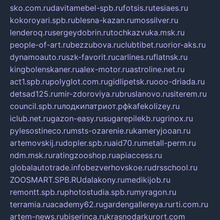
sko.com.ru
davitamebel-spb.ru
fotsis.ru
tesiaes.ru
kokoroyari.spb.ru
blesna-kazan.ru
mossilver.ru
lenderoq.ru
sergeydobrin.ru
tochkazvuka.msk.ru
people-of-art.ru
bezzubova.ru
clubtibet.ru
orior-aks.ru
dynamoauto.ru
szk-favorit.ru
carlines.ru
flatnsk.ru
kingbolenskaner.ru
alex-motor.ru
astroline.net.ru
act1.spb.ru
polyglot.com.ru
gidlipetsk.ru
ooo-driada.ru
detsad125.ru
mir-zdoroviya.ru
bruslanovo.ru
siterem.ru
council.spb.ru
лодкипатриот.рф
kafekolizey.ru
iclub.net.ru
gazon-easy.ru
sugarepilekb.ru
grinox.ru
pylesostineco.ru
msts-ozarenie.ru
kameryjooan.ru
artemovskij.ru
dopler.spb.ru
aid70.ru
metall-perm.ru
ndm.msk.ru
ratingzooshop.ru
apiaccess.ru
globalautotrade.info
bezverhovskoe.ru
drsschool.ru
ZOOSMART.SPB.RU
dalakony.ru
medikijob.ru
remontt.spb.ru
photostudia.spb.ru
myragon.ru
terramia.ru
academy62.ru
gardengallereya.ru
rti.com.ru
artem-news.ru
biserinca.ru
krasnodarkurort.com