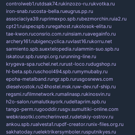
controlweb1.ru
tdsak74.ru
kinzozo-ru.ru
kvotka.ru
iron-snab.ru
costa-bella.ru
eugrus.pp.ru
associaciya39.ru
primexpo.spb.ru
bezmorchin.ru
ia2.ru
cpt21.ru
ispecspb.ru
regahost.ru
kolosok-elita.ru
tae-kwon.ru
consrio.com.ru
insiam.ru
avegainfo.ru
archery161.ru
bigencyclica.ru
vlast16.ru
korru.net
sarmiento.spb.su
extelopedia.ru
lammin-suo.spb.ru
iskatour.spb.ru
snpi.org.ru
running-line.ru
krygeva-spa.ru
chel.net.ru
rust-loco.ru
dugshop.ru
hl-beta.spb.ru
school494.spb.ru
mymubaby.ru
epoha-metalband.ru
ngr.spb.ru
rusgosnews.com
dieselvostok.ru
24hostel.msk.ru
w-dev.ru
f-ship.ru
regsmi.ru
filmnetwork.ru
malinasp.ru
kinosvin.ru
h2o-salon.ru
malutkayork.ru
deltaprim.spb.ru
tango-perm.ru
gooddir.ru
sgv.su
multiki-online.com
webkrasotki.com
cherinvest.ru
detskiy-ostrov.ru
ankou.spb.ru
alvesta1.ru
pdf-creator.ru
nix-files.org.ru
sakhatoday.ru
elektrikersymboler.ru
sputnikyes.ru