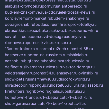
alabuga-cityhotel.ru
pornv.ru
atlantpereezd.ru
bud-em-znakomye.ru
a-cdc.ru
elektrostal-news.ru
korolevremont-market.ru
budem-znakomye.ru
oooagrosnab.ru
fpodaso.ru
emfire.ru
pro-otdelky.ru
ukrasotki.ru
seksuzbek.ru
seks-uzbek.ru
porno-vk.ru
sovratili.ru
olecoon.ru
vd-dosug.ru
adonyev.ru
rbc-news.ru
porno-skvirt.ru
krospr.ru
13autor-kolonka.ru
sormol.ru
2rich.ru
hostel-65.ru
hostserve.ru
porno-na-russkom.ru
mishinlab.ru
neznobi.ru
bigfatcc.ru
habble.ru
starbucksvia.ru
delfinet.ru
silvernano.ru
elestal.ru
vektor-doroga.ru
velotrenajery.ru
pronso54.ru
lenasever.ru
lovinskix.ru
show-pets.ru
smartnews03.ru
discofoxworld.ru
miraclecoon.ru
pongup.ru
hostel65.ru
liura.ru
glasspb.ru
firehunters.ru
gribowo.ru
gnalis.ru
bulkitula.ru
hometown-france.ru
1-xbeticricetc-1-xbetti-5.ru
shop-garena.ru
cricetc-1-xbetr-1-xbetcc-2.ru