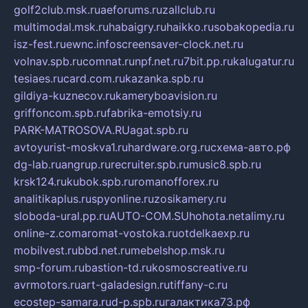
golf2club.msk.ru
aeforums.ru
zallclub.ru
multimodal.msk.ru
habaigry.ru
haikko.ru
sobakopedia.ru
isz-fest.ru
ewnc.info
screensaver-clock.net.ru
volnav.spb.ru
comnat.ru
npf.net.ru
7bit.pp.ru
kalugatur.ru
tesiaes.ru
card.com.ru
kazanka.spb.ru
gildiya-kuznecov.ru
kameryboavision.ru
griffoncom.spb.ru
fabrika-emotsiy.ru
PARK-MATROSOVA.RU
agat.spb.ru
avtoyurist-moskva1.ru
hardware.org.ru
схема-авто.рф
dg-lab.ru
angrup.ru
recruiter.spb.ru
music8.spb.ru
krsk124.ru
kubok.spb.ru
romanofforex.ru
analitikaplus.ru
spyonline.ru
zosikamery.ru
sloboda-ural.pp.ru
AUTO-COM.SU
hohota.net
alimy.ru
online-z.com
aromat-vostoka.ru
otdelkaexp.ru
mobilvest.ru
bbd.net.ru
mebelshop.msk.ru
smp-forum.ru
bastion-td.ru
kosmoscreative.ru
avrmotors.ru
art-galadesign.ru
tiffany-c.ru
ecostep-samara.ru
d-p.spb.ru
галактика73.рф