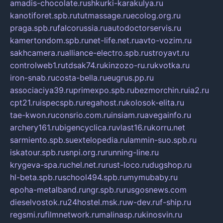
amadis-chocolate.ru
shkurki-karakulya.ru
kanotiforet.spb.ru
tutmassage.ru
ecolog.org.ru
praga.spb.ru
falcorussia.ru
autodoctorservis.ru
kamertondom.spb.ru
net-life.net.ru
avto-vozim.ru
sakhcamera.ru
alliance-electro.spb.ru
stroyavt.ru
controlweb1.ru
tdsak74.ru
kinzozo-ru.ru
kvotka.ru
iron-snab.ru
costa-bella.ru
eugrus.pp.ru
associaciya39.ru
primexpo.spb.ru
bezmorchin.ru
ia2.ru
cpt21.ru
ispecspb.ru
regahost.ru
kolosok-elita.ru
tae-kwon.ru
consrio.com.ru
insiam.ru
avegainfo.ru
archery161.ru
bigencyclica.ru
vlast16.ru
korru.net
sarmiento.spb.su
extelopedia.ru
lammin-suo.spb.ru
iskatour.spb.ru
snpi.org.ru
running-line.ru
krygeva-spa.ru
chel.net.ru
rust-loco.ru
dugshop.ru
hl-beta.spb.ru
school494.spb.ru
mymubaby.ru
epoha-metalband.ru
ngr.spb.ru
rusgosnews.com
dieselvostok.ru
24hostel.msk.ru
w-dev.ru
f-ship.ru
regsmi.ru
filmnetwork.ru
malinasp.ru
kinosvin.ru