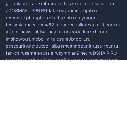
globalautotrade.info
bezverhovskoe.ru
drsschool.ru
ZOOSMART.SPB.RU
dalakony.ru
medikijob.ru
remontt.spb.ru
photostudia.spb.ru
myragon.ru
terramia.ru
academy62.ru
gardengallereya.ru
rti.com.ru
artem-news.ru
biserinca.ru
krasnodarkurort.com
imshowtv.ru
mebel-v-tule.ru
mobtopik.ru
pcsecurity.net.ru
tool-sib.ru
multimetrunit.ru
sp-tour.ru
fan-cs.ru
santeh-russia.ru
symbian9.net.ru
DSHAIR.RU
tmmotors.spb.ru
xjocuricopii.com
musavtomat.msk.ru
obustrojdom.ru
sovetcik.ru
ybaranovskaya.ru
ppknews.ru
cult-alshei.ru
JAPANRUSSIA.RU
proekciyamebel.ru
imper-finans.ru
rim.org.ru
glamourai.ru
brassminus.ru
zabor-pro.ru
ftn.pp.ru
dorogoe58.ru
laimengpacker.ru
kuzova-zapchasti.ru
sageerp.ru
taxodrom.ru
dsrazvitie.ru
hardcity.net.ru
ratinghomegames.ru
topservice25.ru
gubernyan.ru
gtglasslined.ru
ii4.ru
tssport.spb.ru
andorra24.com
blackwallstreet.ru
oboimos.ru
optim-doors.com.ru