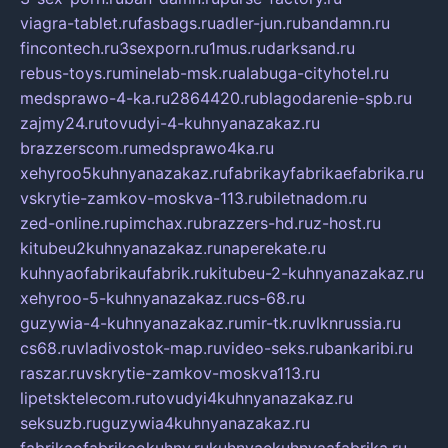
viagra-tablet.ru
fasbags.ru
adler-jun.ru
bandamn.ru
fincontech.ru
3sexporn.ru
1mus.ru
darksand.ru
rebus-toys.ru
minelab-msk.ru
alabuga-cityhotel.ru
medsprawo-4-ka.ru
2864420.ru
blagodarenie-spb.ru
zajmy24.ru
tovudyi-4-kuhnyanazakaz.ru
brazzerscom.ru
medsprawo4ka.ru
xehyroo5kuhnyanazakaz.ru
fabrikayfabrikaefabrika.ru
vskrytie-zamkov-moskva-113.ru
biletnadom.ru
zed-online.ru
pimchax.ru
brazzers-hd.ru
z-host.ru
kitubeu2kuhnyanazakaz.ru
naperekate.ru
kuhnyaofabrikaufabrik.ru
kitubeu-2-kuhnyanazakaz.ru
xehyroo-5-kuhnyanazakaz.ru
cs-68.ru
guzywia-4-kuhnyanazakaz.ru
mir-tk.ru
vlknrussia.ru
cs68.ru
vladivostok-map.ru
video-seks.ru
bankaribi.ru
raszar.ru
vskrytie-zamkov-moskva113.ru
lipetsktelecom.ru
tovudyi4kuhnyanazakaz.ru
seksuzb.ru
guzywia4kuhnyanazakaz.ru