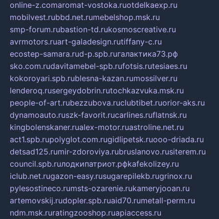
online-z.com
aromat-vostoka.ru
otdelkaexp.ru
mobilvest.ru
bbd.net.ru
mebelshop.msk.ru
smp-forum.ru
bastion-td.ru
kosmoscreative.ru
avrmotors.ru
art-galadesign.ru
tiffany-c.ru
ecostep-samara.ru
d-p.spb.ru
галактика73.рф
sko.com.ru
davitamebel-spb.ru
fotsis.ru
tesiaes.ru
kokoroyari.spb.ru
blesna-kazan.ru
mossilver.ru
lenderoq.ru
sergeydobrin.ru
tochkazvuka.msk.ru
people-of-art.ru
bezzubova.ru
clubtibet.ru
orior-aks.ru
dynamoauto.ru
szk-favorit.ru
carlines.ru
flatnsk.ru
kingbolenskaner.ru
alex-motor.ru
astroline.net.ru
act1.spb.ru
polyglot.com.ru
gidlipetsk.ru
ooo-driada.ru
detsad125.ru
mir-zdoroviya.ru
bruslanovo.ru
siterem.ru
council.spb.ru
лодкипатриот.рф
kafekolizey.ru
iclub.net.ru
gazon-easy.ru
sugarepilekb.ru
grinox.ru
pylesostineco.ru
msts-ozarenie.ru
kameryjooan.ru
artemovskij.ru
dopler.spb.ru
aid70.ru
metall-perm.ru
ndm.msk.ru
ratingzooshop.ru
apiaccess.ru