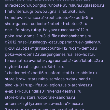
miraclecoon.ru
pongup.ru
hostel65.ru
liura.ru
glasspb.ru
firehunters.ru
gribowo.ru
gnalis.ru
bulkitula.ru
hometown-france.ru
1-xbeticricetc-1-xbetti-5.ru
shop-garena.ru
cricetc-1-xbetr-1-xbetcc-2.ru
one-life-story.ru
top-halyava.ru
accounts112.ru
poka-vse-doma-2.ru
3-d-file.ru
hahahaharms.ru
g2012.ru
tst-1.ru
shaggy-cat.ru
opsmgr.ru
ev-gallery.ru
g-2012.ru
ops-mgr.ru
accounts-112.ru
csm-demo.ru
poka-vse-doma2.ru
airgungames.ru
allseo-host.ru
tehosmotre.ru
varieta-yug.ru
cricetc1xbetr1xbetcc2.ru
raytor-d.ru
atillagunn.ru
3d-file.ru
1xbeticricetc1xbetti5.ru
uafoot-statti.ru
e-abis1c.ru
store-brawl-stars.ru
kts-services.ru
dark-sand.ru
sindika-01.ru
sp-life.ru
x-legion.ru
sib-archives.ru
e-abis-1-c.ru
sindika01.ru
venda-festival.ru
store-brawlstars.ru
dooraleksandria.ru
antenna-highly.ru
mine-lab-msk.ru
1-mus.ru
3-sex-porn.ru
ban-damn.ru
purse-factory.ru