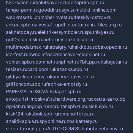
h2o-salon.ru
malutkayork.ru
deltaprim.spb.ru
tango-perm.ru
gooddir.ru
sgv.su
multiki-online.com
webkrasotki.com
cherinvest.ru
detskiy-ostrov.ru
ankou.spb.ru
alvesta1.ru
pdf-creator.ru
nix-files.org.ru
sakhatoday.ru
elektrikersymboler.ru
sputnikyes.ru
golf2club.msk.ru
aeforums.ru
zallclub.ru
multimodal.msk.ru
habaigry.ru
haikko.ru
sobakopedia.ru
isz-fest.ru
ewnc.info
screensaver-clock.net.ru
volnav.spb.ru
comnat.ru
npf.net.ru
7bit.pp.ru
kalugatur.ru
tesiaes.ru
card.com.ru
kazanka.spb.ru
gildiya-kuznecov.ru
kameryboavision.ru
griffoncom.spb.ru
fabrika-emotsiy.ru
PARK-MATROSOVA.RU
agat.spb.ru
avtoyurist-moskva1.ru
hardware.org.ru
схема-авто.рф
dg-lab.ru
angrup.ru
recruiter.spb.ru
music8.spb.ru
krsk124.ru
kubok.spb.ru
romanofforex.ru
analitikaplus.ru
spyonline.ru
zosikamery.ru
sloboda-ural.pp.ru
AUTO-COM.SU
hohota.net
alimy.ru