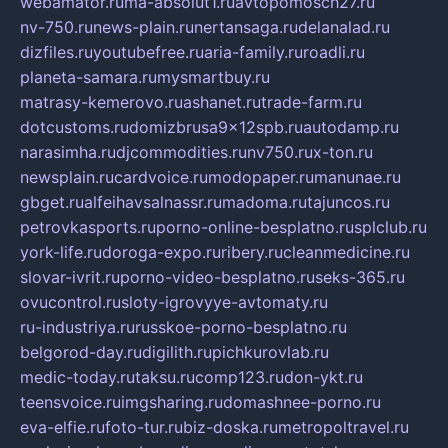
webamator.ru
ma-absolut1.ru
avtopomosch27.ru
nv-750.ru
news-plain.ru
nertansaga.ru
delanalad.ru
dizfiles.ru
youtubefree.ru
aria-family.ru
roadli.ru
planeta-samara.ru
mysmartbuy.ru
matrasy-kemerovo.ru
ashanet.ru
trade-farm.ru
dotcustoms.ru
domizbrusa9x12spb.ru
autodamp.ru
narasimha.ru
djcommodities.ru
nv750.ru
x-ton.ru
newsplain.ru
cardvoice.ru
modopaper.ru
manunae.ru
gbget.ru
alfeihavsalnassr.ru
madoma.ru
tajuncos.ru
petrovkasports.ru
porno-online-besplatno.ru
splclub.ru
york-life.ru
doroga-expo.ru
ribery.ru
cleanmedicine.ru
slovar-ivrit.ru
porno-video-besplatno.ru
seks-365.ru
ovucontrol.ru
sloty-igrovyye-avtomaty.ru
ru-industriya.ru
russkoe-porno-besplatno.ru
belgorod-day.ru
digilith.ru
pichkurovlab.ru
medic-today.ru
taksu.ru
comp123.ru
don-ykt.ru
teensvoice.ru
imgsharing.ru
domashnee-porno.ru
eva-elfie.ru
foto-tur.ru
biz-doska.ru
metropoltravel.ru