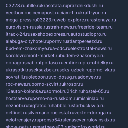
03223.ru
ufille.ru
krasotata.ru
prazdnikdushi.ru
veetbox.ru
cinemapost.ru
ciam-fr.ru
kraft-you.ru
mega-press.ru
03223.ru
web-explore.ru
rastenuya.ru
eurovision-russia.ru
strah-news.ru
freeride-team.ru
itrack-24.ru
sexshopexpress.ru
autostudiopro.ru
alabuga-cityhotel.ru
pornv.ru
atlantpereezd.ru
bud-em-znakomye.ru
a-cdc.ru
elektrostal-news.ru
korolevremont-market.ru
budem-znakomye.ru
oooagrosnab.ru
fpodaso.ru
emfire.ru
pro-otdelky.ru
ukrasotki.ru
seksuzbek.ru
seks-uzbek.ru
porno-vk.ru
sovratili.ru
olecoon.ru
vd-dosug.ru
adonyev.ru
rbc-news.ru
porno-skvirt.ru
krospr.ru
13autor-kolonka.ru
sormol.ru
2rich.ru
hostel-65.ru
hostserve.ru
porno-na-russkom.ru
mishinlab.ru
neznobi.ru
bigfatcc.ru
habble.ru
starbucksvia.ru
delfinet.ru
silvernano.ru
elestal.ru
vektor-doroga.ru
velotrenajery.ru
pronso54.ru
lenasever.ru
lovinskix.ru
show-pets.ru
smartnews03.ru
discofoxworld.ru