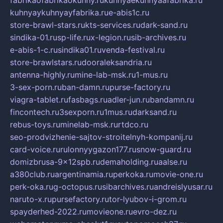
fabrikaofabrikaokuhny.ru
kuhnyaekuhnyaafabrika.ru
kuhnyaykuhnyayfabrika.ru
e-abis1c.ru
store-brawl-stars.ru
kts-services.ru
dark-sand.ru
sindika-01.ru
sp-life.ru
x-legion.ru
sib-archives.ru
e-abis-1-c.ru
sindika01.ru
venda-festival.ru
store-brawlstars.ru
dooraleksandria.ru
antenna-highly.ru
mine-lab-msk.ru
1-mus.ru
3-sex-porn.ru
ban-damn.ru
purse-factory.ru
viagra-tablet.ru
fasbags.ru
adler-jun.ru
bandamn.ru
fincontech.ru
3sexporn.ru
1mus.ru
darksand.ru
rebus-toys.ru
minelab-msk.ru
rtdco.ru
seo-prodvizhenie-sajtov-stroitelnyh-kompanij.ru
card-voice.ru
rulonnyygazon177.ru
snow-guard.ru
domizbrusa-9x12spb.ru
demaholding.ru
aalse.ru
a380club.ru
argentinamia.ru
perkoka.ru
movie-one.ru
perk-oka.ru
g-octopus.ru
sibarchives.ru
andreislyusar.ru
naruto-x.ru
pursefactory.ru
tor-lyubov-i-grom.ru
spayderhed-2022.ru
movieone.ru
evro-dez.ru