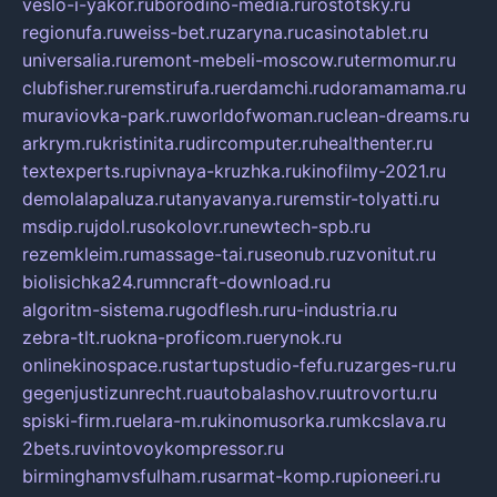
veslo-i-yakor.ru
borodino-media.ru
rostotsky.ru
regionufa.ru
weiss-bet.ru
zaryna.ru
casinotablet.ru
universalia.ru
remont-mebeli-moscow.ru
termomur.ru
clubfisher.ru
remstirufa.ru
erdamchi.ru
doramamama.ru
muraviovka-park.ru
worldofwoman.ru
clean-dreams.ru
arkrym.ru
kristinita.ru
dircomputer.ru
healthenter.ru
textexperts.ru
pivnaya-kruzhka.ru
kinofilmy-2021.ru
demolalapaluza.ru
tanyavanya.ru
remstir-tolyatti.ru
msdip.ru
jdol.ru
sokolovr.ru
newtech-spb.ru
rezemkleim.ru
massage-tai.ru
seonub.ru
zvonitut.ru
biolisichka24.ru
mncraft-download.ru
algoritm-sistema.ru
godflesh.ru
ru-industria.ru
zebra-tlt.ru
okna-proficom.ru
erynok.ru
onlinekinospace.ru
startupstudio-fefu.ru
zarges-ru.ru
gegenjustizunrecht.ru
autobalashov.ru
utrovortu.ru
spiski-firm.ru
elara-m.ru
kinomusorka.ru
mkcslava.ru
2bets.ru
vintovoykompressor.ru
birminghamvsfulham.ru
sarmat-komp.ru
pioneeri.ru