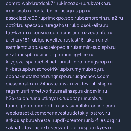
controlweb1.ru
tdsak74.ru
kinzozo-ru.ru
kvotka.ru
iron-snab.ru
costa-bella.ru
eugrus.pp.ru
associaciya39.ru
primexpo.spb.ru
bezmorchin.ru
ia2.ru
cpt21.ru
ispecspb.ru
regahost.ru
kolosok-elita.ru
tae-kwon.ru
consrio.com.ru
insiam.ru
avegainfo.ru
archery161.ru
bigencyclica.ru
vlast16.ru
korru.net
sarmiento.spb.su
extelopedia.ru
lammin-suo.spb.ru
iskatour.spb.ru
snpi.org.ru
running-line.ru
krygeva-spa.ru
chel.net.ru
rust-loco.ru
dugshop.ru
hl-beta.spb.ru
school494.spb.ru
mymubaby.ru
epoha-metalband.ru
ngr.spb.ru
rusgosnews.com
dieselvostok.ru
24hostel.msk.ru
w-dev.ru
f-ship.ru
regsmi.ru
filmnetwork.ru
malinasp.ru
kinosvin.ru
h2o-salon.ru
malutkayork.ru
deltaprim.spb.ru
tango-perm.ru
gooddir.ru
sgv.su
multiki-online.com
webkrasotki.com
cherinvest.ru
detskiy-ostrov.ru
ankou.spb.ru
alvesta1.ru
pdf-creator.ru
nix-files.org.ru
sakhatoday.ru
elektrikersymboler.ru
sputnikyes.ru