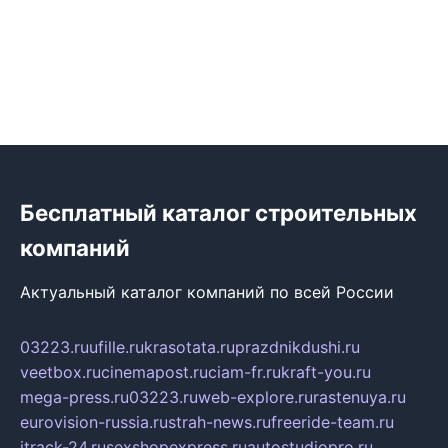
Бесплатный каталог строительных
компаний
Актуальный каталог компаний по всей России
03223.ru
ufille.ru
krasotata.ru
prazdnikdushi.ru
veetbox.ru
cinemapost.ru
ciam-fr.ru
kraft-you.ru
mega-press.ru
03223.ru
web-explore.ru
rastenuya.ru
eurovision-russia.ru
strah-news.ru
freeride-team.ru
itrack-24.ru
sexshopexpress.ru
autostudiopro.ru