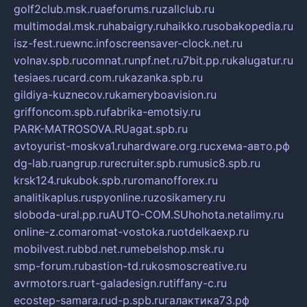
golf2club.msk.ru
aeforums.ru
zallclub.ru
multimodal.msk.ru
habaigry.ru
haikko.ru
sobakopedia.ru
isz-fest.ru
ewnc.info
screensaver-clock.net.ru
volnav.spb.ru
comnat.ru
npf.net.ru
7bit.pp.ru
kalugatur.ru
tesiaes.ru
card.com.ru
kazanka.spb.ru
gildiya-kuznecov.ru
kameryboavision.ru
griffoncom.spb.ru
fabrika-emotsiy.ru
PARK-MATROSOVA.RU
agat.spb.ru
avtoyurist-moskva1.ru
hardware.org.ru
схема-авто.рф
dg-lab.ru
angrup.ru
recruiter.spb.ru
music8.spb.ru
krsk124.ru
kubok.spb.ru
romanofforex.ru
analitikaplus.ru
spyonline.ru
zosikamery.ru
sloboda-ural.pp.ru
AUTO-COM.SU
hohota.net
alimy.ru
online-z.com
aromat-vostoka.ru
otdelkaexp.ru
mobilvest.ru
bbd.net.ru
mebelshop.msk.ru
smp-forum.ru
bastion-td.ru
kosmoscreative.ru
avrmotors.ru
art-galadesign.ru
tiffany-c.ru
ecostep-samara.ru
d-p.spb.ru
галактика73.рф