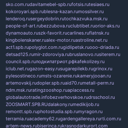
sko.com.ru
davitamebel-spb.ru
fotsis.ru
tesiaes.ru
kokoroyari.spb.ru
blesna-kazan.ru
mossilver.ru
lenderoq.ru
sergeydobrin.ru
tochkazvuka.msk.ru
people-of-art.ru
bezzubova.ru
clubtibet.ru
orior-aks.ru
dynamoauto.ru
szk-favorit.ru
carlines.ru
flatnsk.ru
kingbolenskaner.ru
alex-motor.ru
astroline.net.ru
act1.spb.ru
polyglot.com.ru
gidlipetsk.ru
ooo-driada.ru
detsad125.ru
mir-zdoroviya.ru
bruslanovo.ru
siterem.ru
council.spb.ru
лодкипатриот.рф
kafekolizey.ru
iclub.net.ru
gazon-easy.ru
sugarepilekb.ru
grinox.ru
pylesostineco.ru
msts-ozarenie.ru
kameryjooan.ru
artemovskij.ru
dopler.spb.ru
aid70.ru
metall-perm.ru
ndm.msk.ru
ratingzooshop.ru
apiaccess.ru
globalautotrade.info
bezverhovskoe.ru
drsschool.ru
ZOOSMART.SPB.RU
dalakony.ru
medikijob.ru
remontt.spb.ru
photostudia.spb.ru
myragon.ru
terramia.ru
academy62.ru
gardengallereya.ru
rti.com.ru
artem-news.ru
biserinca.ru
krasnodarkurort.com