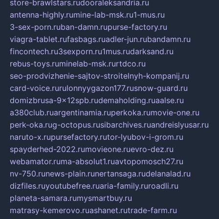
store-brawlstars.ru
dooraleksandria.ru
antenna-highly.ru
mine-lab-msk.ru
1-mus.ru
3-sex-porn.ru
ban-damn.ru
purse-factory.ru
viagra-tablet.ru
fasbags.ru
adler-jun.ru
bandamn.ru
fincontech.ru
3sexporn.ru
1mus.ru
darksand.ru
rebus-toys.ru
minelab-msk.ru
rtdco.ru
seo-prodvizhenie-sajtov-stroitelnyh-kompanij.ru
card-voice.ru
rulonnyygazon177.ru
snow-guard.ru
domizbrusa-9x12spb.ru
demaholding.ru
aalse.ru
a380club.ru
argentinamia.ru
perkoka.ru
movie-one.ru
perk-oka.ru
g-octopus.ru
sibarchives.ru
andreislyusar.ru
naruto-x.ru
pursefactory.ru
tor-lyubov-i-grom.ru
spayderhed-2022.ru
movieone.ru
evro-dez.ru
webamator.ru
ma-absolut1.ru
avtopomosch27.ru
nv-750.ru
news-plain.ru
nertansaga.ru
delanalad.ru
dizfiles.ru
youtubefree.ru
aria-family.ru
roadli.ru
planeta-samara.ru
mysmartbuy.ru
matrasy-kemerovo.ru
ashanet.ru
trade-farm.ru