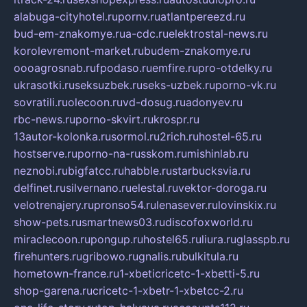
alabuga-cityhotel.ru
pornv.ru
atlantpereezd.ru
bud-em-znakomye.ru
a-cdc.ru
elektrostal-news.ru
korolevremont-market.ru
budem-znakomye.ru
oooagrosnab.ru
fpodaso.ru
emfire.ru
pro-otdelky.ru
ukrasotki.ru
seksuzbek.ru
seks-uzbek.ru
porno-vk.ru
sovratili.ru
olecoon.ru
vd-dosug.ru
adonyev.ru
rbc-news.ru
porno-skvirt.ru
krospr.ru
13autor-kolonka.ru
sormol.ru
2rich.ru
hostel-65.ru
hostserve.ru
porno-na-russkom.ru
mishinlab.ru
neznobi.ru
bigfatcc.ru
habble.ru
starbucksvia.ru
delfinet.ru
silvernano.ru
elestal.ru
vektor-doroga.ru
velotrenajery.ru
pronso54.ru
lenasever.ru
lovinskix.ru
show-pets.ru
smartnews03.ru
discofoxworld.ru
miraclecoon.ru
pongup.ru
hostel65.ru
liura.ru
glasspb.ru
firehunters.ru
gribowo.ru
gnalis.ru
bulkitula.ru
hometown-france.ru
1-xbeticricetc-1-xbetti-5.ru
shop-garena.ru
cricetc-1-xbetr-1-xbetcc-2.ru