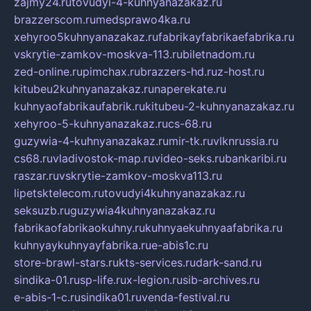
zajmy24.ru
tovudyi-4-kuhnyanazakaz.ru
brazzerscom.ru
medsprawo4ka.ru
xehyroo5kuhnyanazakaz.ru
fabrikayfabrikaefabrika.ru
vskrytie-zamkov-moskva-113.ru
biletnadom.ru
zed-online.ru
pimchax.ru
brazzers-hd.ru
z-host.ru
kitubeu2kuhnyanazakaz.ru
naperekate.ru
kuhnyaofabrikaufabrik.ru
kitubeu-2-kuhnyanazakaz.ru
xehyroo-5-kuhnyanazakaz.ru
cs-68.ru
guzywia-4-kuhnyanazakaz.ru
mir-tk.ru
vlknrussia.ru
cs68.ru
vladivostok-map.ru
video-seks.ru
bankaribi.ru
raszar.ru
vskrytie-zamkov-moskva113.ru
lipetsktelecom.ru
tovudyi4kuhnyanazakaz.ru
seksuzb.ru
guzywia4kuhnyanazakaz.ru
fabrikaofabrikaokuhny.ru
kuhnyaekuhnyaafabrika.ru
kuhnyaykuhnyayfabrika.ru
e-abis1c.ru
store-brawl-stars.ru
kts-services.ru
dark-sand.ru
sindika-01.ru
sp-life.ru
x-legion.ru
sib-archives.ru
e-abis-1-c.ru
sindika01.ru
venda-festival.ru