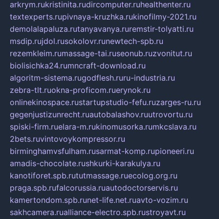
arkrym.ru
kristinita.ru
dircomputer.ru
healthenter.ru
textexperts.ru
pivnaya-kruzhka.ru
kinofilmy-2021.ru
demolalapaluza.ru
tanyavanya.ru
remstir-tolyatti.ru
msdip.ru
jdol.ru
sokolovr.ru
newtech-spb.ru
rezemkleim.ru
massage-tai.ru
seonub.ru
zvonitut.ru
biolisichka24.ru
mncraft-download.ru
algoritm-sistema.ru
godflesh.ru
ru-industria.ru
zebra-tlt.ru
okna-proficom.ru
erynok.ru
onlinekinospace.ru
startupstudio-fefu.ru
zarges-ru.ru
gegenjustizunrecht.ru
autobalashov.ru
utrovortu.ru
spiski-firm.ru
elara-m.ru
kinomusorka.ru
mkcslava.ru
2bets.ru
vintovoykompressor.ru
birminghamvsfulham.ru
sarmat-komp.ru
pioneeri.ru
amadis-chocolate.ru
shkurki-karakulya.ru
kanotiforet.spb.ru
tutmassage.ru
ecolog.org.ru
praga.spb.ru
falcorussia.ru
autodoctorservis.ru
kamertondom.spb.ru
net-life.net.ru
avto-vozim.ru
sakhcamera.ru
alliance-electro.spb.ru
stroyavt.ru