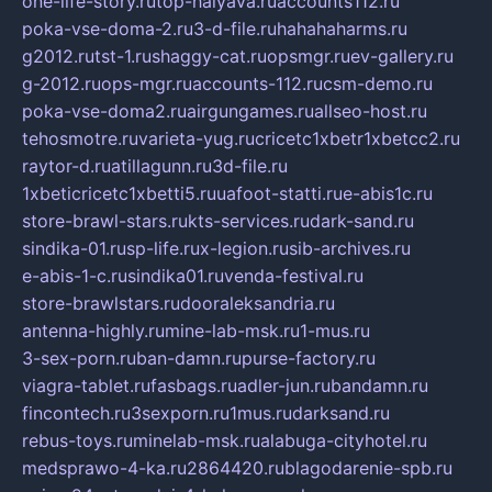
one-life-story.ru
top-halyava.ru
accounts112.ru
poka-vse-doma-2.ru
3-d-file.ru
hahahaharms.ru
g2012.ru
tst-1.ru
shaggy-cat.ru
opsmgr.ru
ev-gallery.ru
g-2012.ru
ops-mgr.ru
accounts-112.ru
csm-demo.ru
poka-vse-doma2.ru
airgungames.ru
allseo-host.ru
tehosmotre.ru
varieta-yug.ru
cricetc1xbetr1xbetcc2.ru
raytor-d.ru
atillagunn.ru
3d-file.ru
1xbeticricetc1xbetti5.ru
uafoot-statti.ru
e-abis1c.ru
store-brawl-stars.ru
kts-services.ru
dark-sand.ru
sindika-01.ru
sp-life.ru
x-legion.ru
sib-archives.ru
e-abis-1-c.ru
sindika01.ru
venda-festival.ru
store-brawlstars.ru
dooraleksandria.ru
antenna-highly.ru
mine-lab-msk.ru
1-mus.ru
3-sex-porn.ru
ban-damn.ru
purse-factory.ru
viagra-tablet.ru
fasbags.ru
adler-jun.ru
bandamn.ru
fincontech.ru
3sexporn.ru
1mus.ru
darksand.ru
rebus-toys.ru
minelab-msk.ru
alabuga-cityhotel.ru
medsprawo-4-ka.ru
2864420.ru
blagodarenie-spb.ru