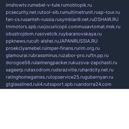
imshowtv.ru
mebel-v-tule.ru
mobtopik.ru
pcsecurity.net.ru
tool-sib.ru
multimetrunit.ru
sp-tour.ru
fan-cs.ru
santeh-russia.ru
symbian9.net.ru
DSHAIR.RU
tmmotors.spb.ru
xjocuricopii.com
musavtomat.msk.ru
obustrojdom.ru
sovetcik.ru
ybaranovskaya.ru
ppknews.ru
cult-alshei.ru
JAPANRUSSIA.RU
proekciyamebel.ru
imper-finans.ru
rim.org.ru
glamourai.ru
brassminus.ru
zabor-pro.ru
ftn.pp.ru
dorogoe58.ru
laimengpacker.ru
kuzova-zapchasti.ru
sageerp.ru
taxodrom.ru
dsrazvitie.ru
hardcity.net.ru
ratinghomegames.ru
topservice25.ru
gubernyan.ru
gtglasslined.ru
ii4.ru
tssport.spb.ru
andorra24.com
blackwallstreet.ru
oboimos.ru
optim-doors.com.ru
ikuch.ru
nycr.org.ru
npa21.ru
vremya-ch.spb.ru
desert000.ru
ivtorgi.ru
ifiori.ru
catalog-statei.ru
dcv.org.ru
spetsmaster174.ru
ipkameryhiseeu.ru
dum26.ru
ruspol.spb.ru
fr-opendp.ru
kam-solnyshko.ru
cheyenne-arapaho.ru
sevzapmetal.spb.ru