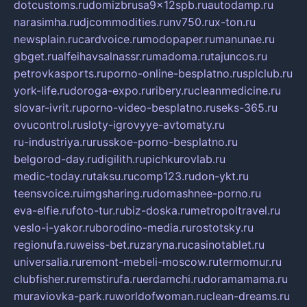
dotcustoms.ru
domizbrusa9x12spb.ru
autodamp.ru
narasimha.ru
djcommodities.ru
nv750.ru
x-ton.ru
newsplain.ru
cardvoice.ru
modopaper.ru
manunae.ru
gbget.ru
alfeihavsalnassr.ru
madoma.ru
tajuncos.ru
petrovkasports.ru
porno-online-besplatno.ru
splclub.ru
york-life.ru
doroga-expo.ru
ribery.ru
cleanmedicine.ru
slovar-ivrit.ru
porno-video-besplatno.ru
seks-365.ru
ovucontrol.ru
sloty-igrovyye-avtomaty.ru
ru-industriya.ru
russkoe-porno-besplatno.ru
belgorod-day.ru
digilith.ru
pichkurovlab.ru
medic-today.ru
taksu.ru
comp123.ru
don-ykt.ru
teensvoice.ru
imgsharing.ru
domashnee-porno.ru
eva-elfie.ru
foto-tur.ru
biz-doska.ru
metropoltravel.ru
veslo-i-yakor.ru
borodino-media.ru
rostotsky.ru
regionufa.ru
weiss-bet.ru
zaryna.ru
casinotablet.ru
universalia.ru
remont-mebeli-moscow.ru
termomur.ru
clubfisher.ru
remstirufa.ru
erdamchi.ru
doramamama.ru
muraviovka-park.ru
worldofwoman.ru
clean-dreams.ru