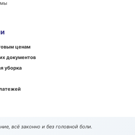
емы
ми
птовым ценам
их документов
ая уборка
платежей
ие, всё законно и без головной боли.