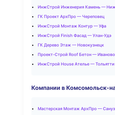
ИнжСтрой Инженерия Камень — Ниж
ГК Проект АрхПро — Череповец
ИнжСтрой Монтаж Контур — Уфа
ИнжСтрой Finish Фасад — Улан-Удэ
ГК Дерево Этаж — Новокузнецк
Проект-Строй Roof Бетон — Иваново
ИнжСтрой House Ателье — Тольятти
Компании в Комсомольск-н
Мастерская Монтаж АрхПро — Сануз