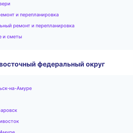
вери
емонт и перепланировка
ьный ремонт и перепланировка
е и сметы
евосточный федеральный округ
ьск-на-Амуре
баровск
дивосток
-Амуре