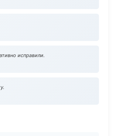
ативно исправили.
у.