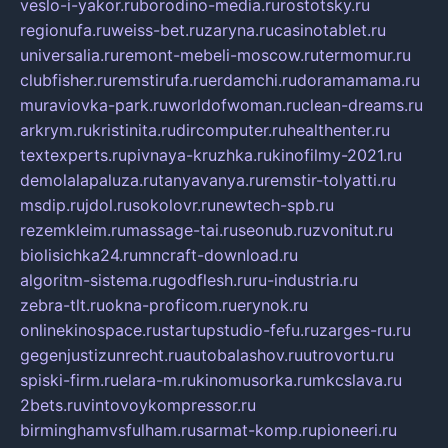
veslo-i-yakor.ru
borodino-media.ru
rostotsky.ru
regionufa.ru
weiss-bet.ru
zaryna.ru
casinotablet.ru
universalia.ru
remont-mebeli-moscow.ru
termomur.ru
clubfisher.ru
remstirufa.ru
erdamchi.ru
doramamama.ru
muraviovka-park.ru
worldofwoman.ru
clean-dreams.ru
arkrym.ru
kristinita.ru
dircomputer.ru
healthenter.ru
textexperts.ru
pivnaya-kruzhka.ru
kinofilmy-2021.ru
demolalapaluza.ru
tanyavanya.ru
remstir-tolyatti.ru
msdip.ru
jdol.ru
sokolovr.ru
newtech-spb.ru
rezemkleim.ru
massage-tai.ru
seonub.ru
zvonitut.ru
biolisichka24.ru
mncraft-download.ru
algoritm-sistema.ru
godflesh.ru
ru-industria.ru
zebra-tlt.ru
okna-proficom.ru
erynok.ru
onlinekinospace.ru
startupstudio-fefu.ru
zarges-ru.ru
gegenjustizunrecht.ru
autobalashov.ru
utrovortu.ru
spiski-firm.ru
elara-m.ru
kinomusorka.ru
mkcslava.ru
2bets.ru
vintovoykompressor.ru
birminghamvsfulham.ru
sarmat-komp.ru
pioneeri.ru