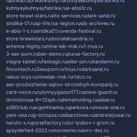
fabrikaofabrikaokuhny.ru
kuhnyaekuhnyaafabrika.ru
kuhnyaykuhnyayfabrika.ru
e-abis1c.ru
store-brawl-stars.ru
kts-services.ru
dark-sand.ru
sindika-01.ru
sp-life.ru
x-legion.ru
sib-archives.ru
e-abis-1-c.ru
sindika01.ru
venda-festival.ru
store-brawlstars.ru
dooraleksandria.ru
antenna-highly.ru
mine-lab-msk.ru
1-mus.ru
3-sex-porn.ru
ban-damn.ru
purse-factory.ru
viagra-tablet.ru
fasbags.ru
adler-jun.ru
bandamn.ru
fincontech.ru
3sexporn.ru
1mus.ru
darksand.ru
rebus-toys.ru
minelab-msk.ru
rtdco.ru
seo-prodvizhenie-sajtov-stroitelnyh-kompanij.ru
card-voice.ru
rulonnyygazon177.ru
snow-guard.ru
domizbrusa-9x12spb.ru
demaholding.ru
aalse.ru
a380club.ru
argentinamia.ru
perkoka.ru
movie-one.ru
perk-oka.ru
g-octopus.ru
sibarchives.ru
andreislyusar.ru
naruto-x.ru
pursefactory.ru
tor-lyubov-i-grom.ru
spayderhed-2022.ru
movieone.ru
evro-dez.ru