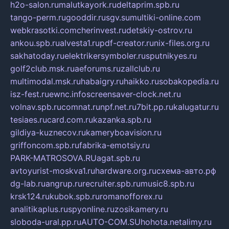
h2o-salon.ru
malutkayork.ru
deltaprim.spb.ru
tango-perm.ru
gooddir.ru
sgv.su
multiki-online.com
webkrasotki.com
cherinvest.ru
detskiy-ostrov.ru
ankou.spb.ru
alvesta1.ru
pdf-creator.ru
nix-files.org.ru
sakhatoday.ru
elektrikersymboler.ru
sputnikyes.ru
golf2club.msk.ru
aeforums.ru
zallclub.ru
multimodal.msk.ru
habaigry.ru
haikko.ru
sobakopedia.ru
isz-fest.ru
ewnc.info
screensaver-clock.net.ru
volnav.spb.ru
comnat.ru
npf.net.ru
7bit.pp.ru
kalugatur.ru
tesiaes.ru
card.com.ru
kazanka.spb.ru
gildiya-kuznecov.ru
kameryboavision.ru
griffoncom.spb.ru
fabrika-emotsiy.ru
PARK-MATROSOVA.RU
agat.spb.ru
avtoyurist-moskva1.ru
hardware.org.ru
схема-авто.рф
dg-lab.ru
angrup.ru
recruiter.spb.ru
music8.spb.ru
krsk124.ru
kubok.spb.ru
romanofforex.ru
analitikaplus.ru
spyonline.ru
zosikamery.ru
sloboda-ural.pp.ru
AUTO-COM.SU
hohota.net
alimy.ru