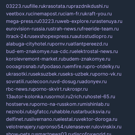
03223.ru
ufille.ru
krasotata.ru
prazdnikdushi.ru
veetbox.ru
cinemapost.ru
ciam-fr.ru
kraft-you.ru
mega-press.ru
03223.ru
web-explore.ru
rastenuya.ru
eurovision-russia.ru
strah-news.ru
freeride-team.ru
itrack-24.ru
sexshopexpress.ru
autostudiopro.ru
alabuga-cityhotel.ru
pornv.ru
atlantpereezd.ru
bud-em-znakomye.ru
a-cdc.ru
elektrostal-news.ru
korolevremont-market.ru
budem-znakomye.ru
oooagrosnab.ru
fpodaso.ru
emfire.ru
pro-otdelky.ru
ukrasotki.ru
seksuzbek.ru
seks-uzbek.ru
porno-vk.ru
sovratili.ru
olecoon.ru
vd-dosug.ru
adonyev.ru
rbc-news.ru
porno-skvirt.ru
krospr.ru
13autor-kolonka.ru
sormol.ru
2rich.ru
hostel-65.ru
hostserve.ru
porno-na-russkom.ru
mishinlab.ru
neznobi.ru
bigfatcc.ru
habble.ru
starbucksvia.ru
delfinet.ru
silvernano.ru
elestal.ru
vektor-doroga.ru
velotrenajery.ru
pronso54.ru
lenasever.ru
lovinskix.ru
show-pets.ru
smartnews03.ru
discofoxworld.ru