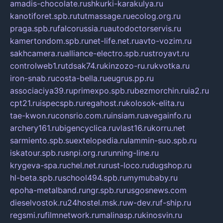
amadis-chocolate.ru
shkurki-karakulya.ru
kanotiforet.spb.ru
tutmassage.ru
ecolog.org.ru
praga.spb.ru
falcorussia.ru
autodoctorservis.ru
kamertondom.spb.ru
net-life.net.ru
avto-vozim.ru
sakhcamera.ru
alliance-electro.spb.ru
stroyavt.ru
controlweb1.ru
tdsak74.ru
kinzozo-ru.ru
kvotka.ru
iron-snab.ru
costa-bella.ru
eugrus.pp.ru
associaciya39.ru
primexpo.spb.ru
bezmorchin.ru
ia2.ru
cpt21.ru
ispecspb.ru
regahost.ru
kolosok-elita.ru
tae-kwon.ru
consrio.com.ru
insiam.ru
avegainfo.ru
archery161.ru
bigencyclica.ru
vlast16.ru
korru.net
sarmiento.spb.su
extelopedia.ru
lammin-suo.spb.ru
iskatour.spb.ru
snpi.org.ru
running-line.ru
krygeva-spa.ru
chel.net.ru
rust-loco.ru
dugshop.ru
hl-beta.spb.ru
school494.spb.ru
mymubaby.ru
epoha-metalband.ru
ngr.spb.ru
rusgosnews.com
dieselvostok.ru
24hostel.msk.ru
w-dev.ru
f-ship.ru
regsmi.ru
filmnetwork.ru
malinasp.ru
kinosvin.ru