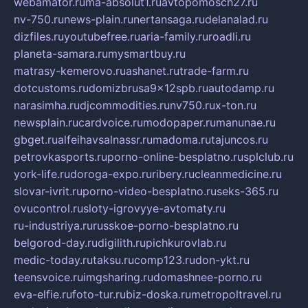
webamator.ru
ma-absolut1.ru
avtopomosch27.ru
nv-750.ru
news-plain.ru
nertansaga.ru
delanalad.ru
dizfiles.ru
youtubefree.ru
aria-family.ru
roadli.ru
planeta-samara.ru
mysmartbuy.ru
matrasy-kemerovo.ru
ashanet.ru
trade-farm.ru
dotcustoms.ru
domizbrusa9x12spb.ru
autodamp.ru
narasimha.ru
djcommodities.ru
nv750.ru
x-ton.ru
newsplain.ru
cardvoice.ru
modopaper.ru
manunae.ru
gbget.ru
alfeihavsalnassr.ru
madoma.ru
tajuncos.ru
petrovkasports.ru
porno-online-besplatno.ru
splclub.ru
york-life.ru
doroga-expo.ru
ribery.ru
cleanmedicine.ru
slovar-ivrit.ru
porno-video-besplatno.ru
seks-365.ru
ovucontrol.ru
sloty-igrovyye-avtomaty.ru
ru-industriya.ru
russkoe-porno-besplatno.ru
belgorod-day.ru
digilith.ru
pichkurovlab.ru
medic-today.ru
taksu.ru
comp123.ru
don-ykt.ru
teensvoice.ru
imgsharing.ru
domashnee-porno.ru
eva-elfie.ru
foto-tur.ru
biz-doska.ru
metropoltravel.ru