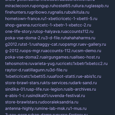
miraclecoon.ru
pongup.ru
hostel65.ru
liura.ru
glasspb.ru
firehunters.ru
gribowo.ru
gnalis.ru
bulkitula.ru
hometown-france.ru
1-xbeticricetc-1-xbetti-5.ru
shop-garena.ru
cricetc-1-xbetr-1-xbetcc-2.ru
one-life-story.ru
top-halyava.ru
accounts112.ru
poka-vse-doma-2.ru
3-d-file.ru
hahahaharms.ru
g2012.ru
tst-1.ru
shaggy-cat.ru
opsmgr.ru
ev-gallery.ru
g-2012.ru
ops-mgr.ru
accounts-112.ru
csm-demo.ru
poka-vse-doma2.ru
airgungames.ru
allseo-host.ru
tehosmotre.ru
varieta-yug.ru
cricetc1xbetr1xbetcc2.ru
raytor-d.ru
atillagunn.ru
3d-file.ru
1xbeticricetc1xbetti5.ru
uafoot-statti.ru
e-abis1c.ru
store-brawl-stars.ru
kts-services.ru
dark-sand.ru
sindika-01.ru
sp-life.ru
x-legion.ru
sib-archives.ru
e-abis-1-c.ru
sindika01.ru
venda-festival.ru
store-brawlstars.ru
dooraleksandria.ru
antenna-highly.ru
mine-lab-msk.ru
1-mus.ru
3-sex-porn.ru
ban-damn.ru
purse-factory.ru