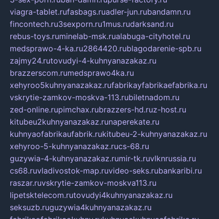
viagra-tablet.ru
fasbags.ru
adler-jun.ru
bandamn.ru
fincontech.ru
3sexporn.ru
1mus.ru
darksand.ru
rebus-toys.ru
minelab-msk.ru
alabuga-cityhotel.ru
medsprawo-4-ka.ru
2864420.ru
blagodarenie-spb.ru
zajmy24.ru
tovudyi-4-kuhnyanazakaz.ru
brazzerscom.ru
medsprawo4ka.ru
xehyroo5kuhnyanazakaz.ru
fabrikayfabrikaefabrika.ru
vskrytie-zamkov-moskva-113.ru
biletnadom.ru
zed-online.ru
pimchax.ru
brazzers-hd.ru
z-host.ru
kitubeu2kuhnyanazakaz.ru
naperekate.ru
kuhnyaofabrikaufabrik.ru
kitubeu-2-kuhnyanazakaz.ru
xehyroo-5-kuhnyanazakaz.ru
cs-68.ru
guzywia-4-kuhnyanazakaz.ru
mir-tk.ru
vlknrussia.ru
cs68.ru
vladivostok-map.ru
video-seks.ru
bankaribi.ru
raszar.ru
vskrytie-zamkov-moskva113.ru
lipetsktelecom.ru
tovudyi4kuhnyanazakaz.ru
seksuzb.ru
guzywia4kuhnyanazakaz.ru