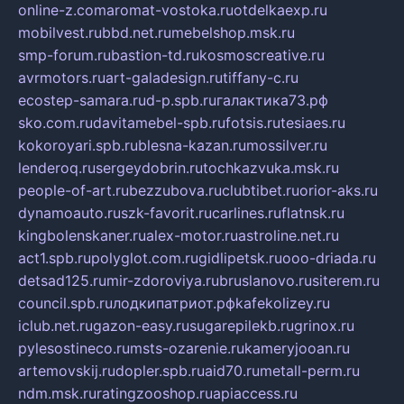
online-z.com
aromat-vostoka.ru
otdelkaexp.ru
mobilvest.ru
bbd.net.ru
mebelshop.msk.ru
smp-forum.ru
bastion-td.ru
kosmoscreative.ru
avrmotors.ru
art-galadesign.ru
tiffany-c.ru
ecostep-samara.ru
d-p.spb.ru
галактика73.рф
sko.com.ru
davitamebel-spb.ru
fotsis.ru
tesiaes.ru
kokoroyari.spb.ru
blesna-kazan.ru
mossilver.ru
lenderoq.ru
sergeydobrin.ru
tochkazvuka.msk.ru
people-of-art.ru
bezzubova.ru
clubtibet.ru
orior-aks.ru
dynamoauto.ru
szk-favorit.ru
carlines.ru
flatnsk.ru
kingbolenskaner.ru
alex-motor.ru
astroline.net.ru
act1.spb.ru
polyglot.com.ru
gidlipetsk.ru
ooo-driada.ru
detsad125.ru
mir-zdoroviya.ru
bruslanovo.ru
siterem.ru
council.spb.ru
лодкипатриот.рф
kafekolizey.ru
iclub.net.ru
gazon-easy.ru
sugarepilekb.ru
grinox.ru
pylesostineco.ru
msts-ozarenie.ru
kameryjooan.ru
artemovskij.ru
dopler.spb.ru
aid70.ru
metall-perm.ru
ndm.msk.ru
ratingzooshop.ru
apiaccess.ru