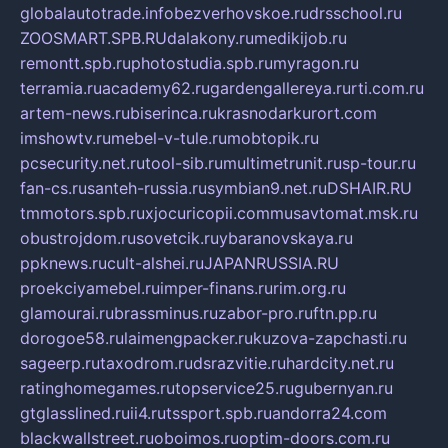
globalautotrade.info
bezverhovskoe.ru
drsschool.ru
ZOOSMART.SPB.RU
dalakony.ru
medikijob.ru
remontt.spb.ru
photostudia.spb.ru
myragon.ru
terramia.ru
academy62.ru
gardengallereya.ru
rti.com.ru
artem-news.ru
biserinca.ru
krasnodarkurort.com
imshowtv.ru
mebel-v-tule.ru
mobtopik.ru
pcsecurity.net.ru
tool-sib.ru
multimetrunit.ru
sp-tour.ru
fan-cs.ru
santeh-russia.ru
symbian9.net.ru
DSHAIR.RU
tmmotors.spb.ru
xjocuricopii.com
musavtomat.msk.ru
obustrojdom.ru
sovetcik.ru
ybaranovskaya.ru
ppknews.ru
cult-alshei.ru
JAPANRUSSIA.RU
proekciyamebel.ru
imper-finans.ru
rim.org.ru
glamourai.ru
brassminus.ru
zabor-pro.ru
ftn.pp.ru
dorogoe58.ru
laimengpacker.ru
kuzova-zapchasti.ru
sageerp.ru
taxodrom.ru
dsrazvitie.ru
hardcity.net.ru
ratinghomegames.ru
topservice25.ru
gubernyan.ru
gtglasslined.ru
ii4.ru
tssport.spb.ru
andorra24.com
blackwallstreet.ru
oboimos.ru
optim-doors.com.ru