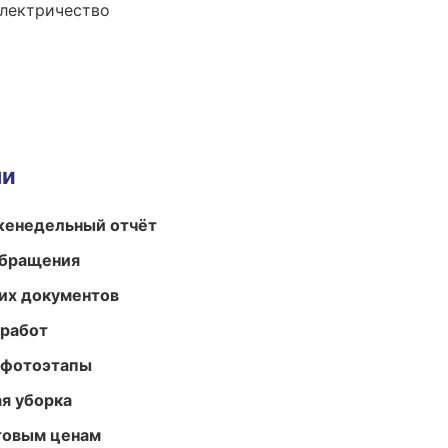
электричество
ми
женедельный отчёт
обращения
их документов
 работ
 фотоэтапы
ая уборка
птовым ценам