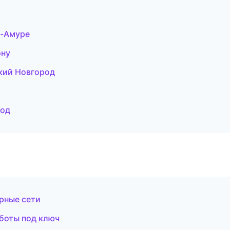
а-Амуре
ону
кий Новгород
род
рные сети
боты под ключ