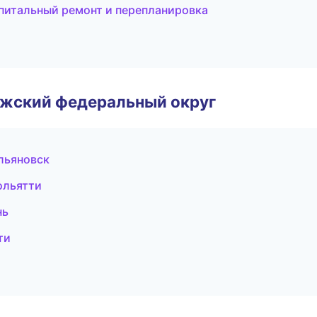
питальный ремонт и перепланировка
лжский федеральный округ
льяновск
ольятти
нь
ти