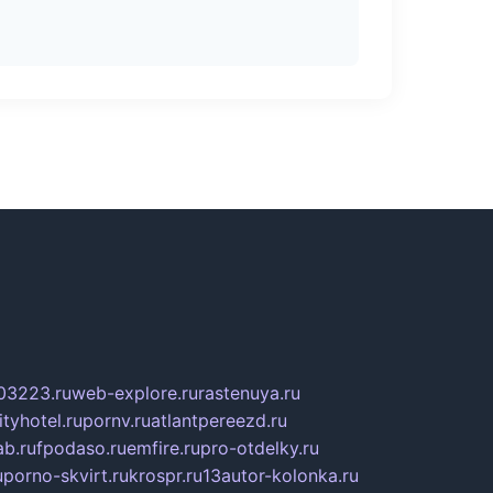
03223.ru
web-explore.ru
rastenuya.ru
tyhotel.ru
pornv.ru
atlantpereezd.ru
b.ru
fpodaso.ru
emfire.ru
pro-otdelky.ru
u
porno-skvirt.ru
krospr.ru
13autor-kolonka.ru