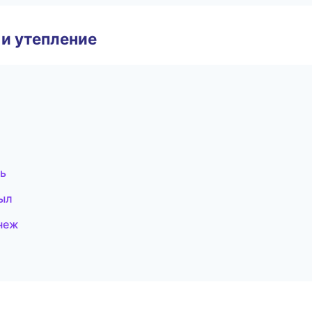
и утепление
ь
ыл
неж