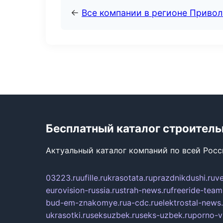
←
Все компании в регионе Приво
Бесплатный каталог строител
Актуальный каталог компаний по всей Рос
03223.ru
ufille.ru
krasotata.ru
prazdnikdushi.ru
v
eurovision-russia.ru
strah-news.ru
freeride-team
bud-em-znakomye.ru
a-cdc.ru
elektrostal-news.
ukrasotki.ru
seksuzbek.ru
seks-uzbek.ru
porno-v