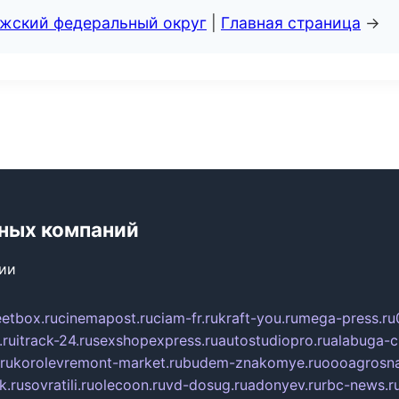
лжский федеральный округ
|
Главная страница
→
ьных компаний
сии
eetbox.ru
cinemapost.ru
ciam-fr.ru
kraft-you.ru
mega-press.ru
.ru
itrack-24.ru
sexshopexpress.ru
autostudiopro.ru
alabuga-ci
ru
korolevremont-market.ru
budem-znakomye.ru
oooagrosna
k.ru
sovratili.ru
olecoon.ru
vd-dosug.ru
adonyev.ru
rbc-news.r