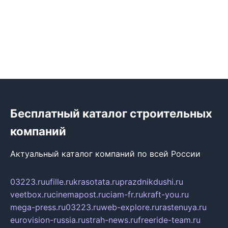
Бесплатный каталог строительных
компаний
Актуальный каталог компаний по всей России
03223.ru
ufille.ru
krasotata.ru
prazdnikdushi.ru
veetbox.ru
cinemapost.ru
ciam-fr.ru
kraft-you.ru
mega-press.ru
03223.ru
web-explore.ru
rastenuya.ru
eurovision-russia.ru
strah-news.ru
freeride-team.ru