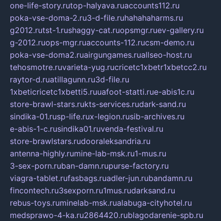
one-life-story.ru
top-halyava.ru
accounts112.ru
poka-vse-doma-2.ru
3-d-file.ru
hahahaharms.ru
g2012.ru
tst-1.ru
shaggy-cat.ru
opsmgr.ru
ev-gallery.ru
g-2012.ru
ops-mgr.ru
accounts-112.ru
csm-demo.ru
poka-vse-doma2.ru
airgungames.ru
allseo-host.ru
tehosmotre.ru
varieta-yug.ru
cricetc1xbetr1xbetcc2.ru
raytor-d.ru
atillagunn.ru
3d-file.ru
1xbeticricetc1xbetti5.ru
uafoot-statti.ru
e-abis1c.ru
store-brawl-stars.ru
kts-services.ru
dark-sand.ru
sindika-01.ru
sp-life.ru
x-legion.ru
sib-archives.ru
e-abis-1-c.ru
sindika01.ru
venda-festival.ru
store-brawlstars.ru
dooraleksandria.ru
antenna-highly.ru
mine-lab-msk.ru
1-mus.ru
3-sex-porn.ru
ban-damn.ru
purse-factory.ru
viagra-tablet.ru
fasbags.ru
adler-jun.ru
bandamn.ru
fincontech.ru
3sexporn.ru
1mus.ru
darksand.ru
rebus-toys.ru
minelab-msk.ru
alabuga-cityhotel.ru
medsprawo-4-ka.ru
2864420.ru
blagodarenie-spb.ru