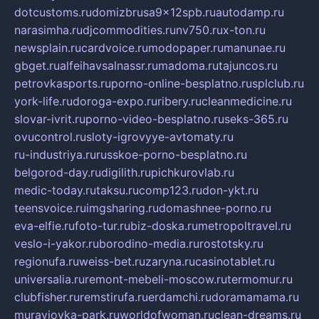
dotcustoms.ru
domizbrusa9x12spb.ru
autodamp.ru
narasimha.ru
djcommodities.ru
nv750.ru
x-ton.ru
newsplain.ru
cardvoice.ru
modopaper.ru
manunae.ru
gbget.ru
alfeihavsalnassr.ru
madoma.ru
tajuncos.ru
petrovkasports.ru
porno-online-besplatno.ru
splclub.ru
york-life.ru
doroga-expo.ru
ribery.ru
cleanmedicine.ru
slovar-ivrit.ru
porno-video-besplatno.ru
seks-365.ru
ovucontrol.ru
sloty-igrovyye-avtomaty.ru
ru-industriya.ru
russkoe-porno-besplatno.ru
belgorod-day.ru
digilith.ru
pichkurovlab.ru
medic-today.ru
taksu.ru
comp123.ru
don-ykt.ru
teensvoice.ru
imgsharing.ru
domashnee-porno.ru
eva-elfie.ru
foto-tur.ru
biz-doska.ru
metropoltravel.ru
veslo-i-yakor.ru
borodino-media.ru
rostotsky.ru
regionufa.ru
weiss-bet.ru
zaryna.ru
casinotablet.ru
universalia.ru
remont-mebeli-moscow.ru
termomur.ru
clubfisher.ru
remstirufa.ru
erdamchi.ru
doramamama.ru
muraviovka-park.ru
worldofwoman.ru
clean-dreams.ru