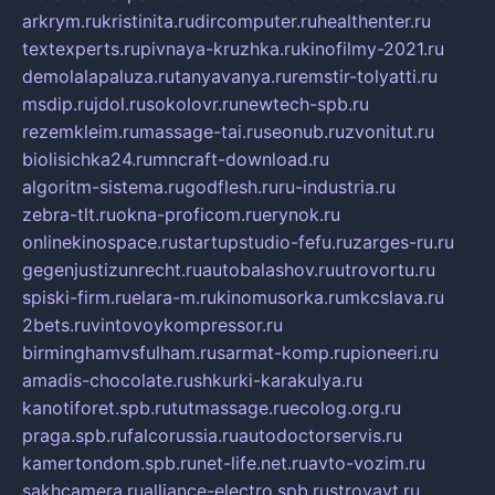
arkrym.ru
kristinita.ru
dircomputer.ru
healthenter.ru
textexperts.ru
pivnaya-kruzhka.ru
kinofilmy-2021.ru
demolalapaluza.ru
tanyavanya.ru
remstir-tolyatti.ru
msdip.ru
jdol.ru
sokolovr.ru
newtech-spb.ru
rezemkleim.ru
massage-tai.ru
seonub.ru
zvonitut.ru
biolisichka24.ru
mncraft-download.ru
algoritm-sistema.ru
godflesh.ru
ru-industria.ru
zebra-tlt.ru
okna-proficom.ru
erynok.ru
onlinekinospace.ru
startupstudio-fefu.ru
zarges-ru.ru
gegenjustizunrecht.ru
autobalashov.ru
utrovortu.ru
spiski-firm.ru
elara-m.ru
kinomusorka.ru
mkcslava.ru
2bets.ru
vintovoykompressor.ru
birminghamvsfulham.ru
sarmat-komp.ru
pioneeri.ru
amadis-chocolate.ru
shkurki-karakulya.ru
kanotiforet.spb.ru
tutmassage.ru
ecolog.org.ru
praga.spb.ru
falcorussia.ru
autodoctorservis.ru
kamertondom.spb.ru
net-life.net.ru
avto-vozim.ru
sakhcamera.ru
alliance-electro.spb.ru
stroyavt.ru