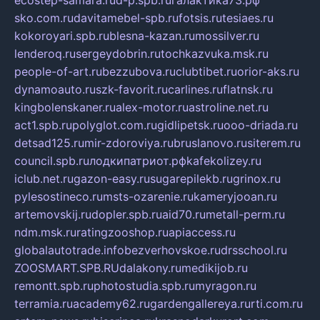
ecostep-samara.ru
d-p.spb.ru
галактика73.рф
sko.com.ru
davitamebel-spb.ru
fotsis.ru
tesiaes.ru
kokoroyari.spb.ru
blesna-kazan.ru
mossilver.ru
lenderoq.ru
sergeydobrin.ru
tochkazvuka.msk.ru
people-of-art.ru
bezzubova.ru
clubtibet.ru
orior-aks.ru
dynamoauto.ru
szk-favorit.ru
carlines.ru
flatnsk.ru
kingbolenskaner.ru
alex-motor.ru
astroline.net.ru
act1.spb.ru
polyglot.com.ru
gidlipetsk.ru
ooo-driada.ru
detsad125.ru
mir-zdoroviya.ru
bruslanovo.ru
siterem.ru
council.spb.ru
лодкипатриот.рф
kafekolizey.ru
iclub.net.ru
gazon-easy.ru
sugarepilekb.ru
grinox.ru
pylesostineco.ru
msts-ozarenie.ru
kameryjooan.ru
artemovskij.ru
dopler.spb.ru
aid70.ru
metall-perm.ru
ndm.msk.ru
ratingzooshop.ru
apiaccess.ru
globalautotrade.info
bezverhovskoe.ru
drsschool.ru
ZOOSMART.SPB.RU
dalakony.ru
medikijob.ru
remontt.spb.ru
photostudia.spb.ru
myragon.ru
terramia.ru
academy62.ru
gardengallereya.ru
rti.com.ru