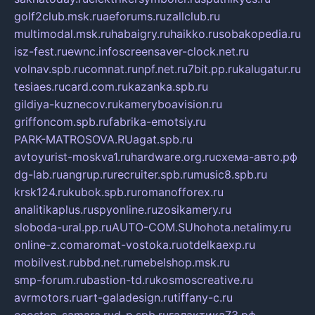
golf2club.msk.ru
aeforums.ru
zallclub.ru
multimodal.msk.ru
habaigry.ru
haikko.ru
sobakopedia.ru
isz-fest.ru
ewnc.info
screensaver-clock.net.ru
volnav.spb.ru
comnat.ru
npf.net.ru
7bit.pp.ru
kalugatur.ru
tesiaes.ru
card.com.ru
kazanka.spb.ru
gildiya-kuznecov.ru
kameryboavision.ru
griffoncom.spb.ru
fabrika-emotsiy.ru
PARK-MATROSOVA.RU
agat.spb.ru
avtoyurist-moskva1.ru
hardware.org.ru
схема-авто.рф
dg-lab.ru
angrup.ru
recruiter.spb.ru
music8.spb.ru
krsk124.ru
kubok.spb.ru
romanofforex.ru
analitikaplus.ru
spyonline.ru
zosikamery.ru
sloboda-ural.pp.ru
AUTO-COM.SU
hohota.net
alimy.ru
online-z.com
aromat-vostoka.ru
otdelkaexp.ru
mobilvest.ru
bbd.net.ru
mebelshop.msk.ru
smp-forum.ru
bastion-td.ru
kosmoscreative.ru
avrmotors.ru
art-galadesign.ru
tiffany-c.ru