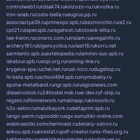
controlweb1.ru
tdsak74.ru
kinzozo-ru.ru
kvotka.ru
iron-snab.ru
costa-bella.ru
eugrus.pp.ru
associaciya39.ru
primexpo.spb.ru
bezmorchin.ru
ia2.ru
cpt21.ru
ispecspb.ru
regahost.ru
kolosok-elita.ru
tae-kwon.ru
consrio.com.ru
insiam.ru
avegainfo.ru
archery161.ru
bigencyclica.ru
vlast16.ru
korru.net
sarmiento.spb.su
extelopedia.ru
lammin-suo.spb.ru
iskatour.spb.ru
snpi.org.ru
running-line.ru
krygeva-spa.ru
chel.net.ru
rust-loco.ru
dugshop.ru
hl-beta.spb.ru
school494.spb.ru
mymubaby.ru
epoha-metalband.ru
ngr.spb.ru
rusgosnews.com
dieselvostok.ru
24hostel.msk.ru
w-dev.ru
f-ship.ru
regsmi.ru
filmnetwork.ru
malinasp.ru
kinosvin.ru
h2o-salon.ru
malutkayork.ru
deltaprim.spb.ru
tango-perm.ru
gooddir.ru
sgv.su
multiki-online.com
webkrasotki.com
cherinvest.ru
detskiy-ostrov.ru
ankou.spb.ru
alvesta1.ru
pdf-creator.ru
nix-files.org.ru
sakhatoday.ru
elektrikersymboler.ru
sputnikyes.ru