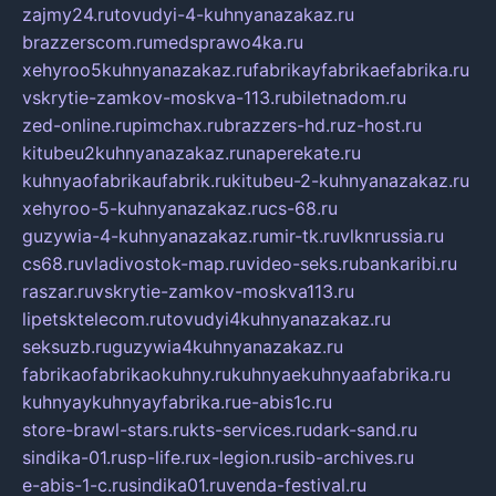
zajmy24.ru
tovudyi-4-kuhnyanazakaz.ru
brazzerscom.ru
medsprawo4ka.ru
xehyroo5kuhnyanazakaz.ru
fabrikayfabrikaefabrika.ru
vskrytie-zamkov-moskva-113.ru
biletnadom.ru
zed-online.ru
pimchax.ru
brazzers-hd.ru
z-host.ru
kitubeu2kuhnyanazakaz.ru
naperekate.ru
kuhnyaofabrikaufabrik.ru
kitubeu-2-kuhnyanazakaz.ru
xehyroo-5-kuhnyanazakaz.ru
cs-68.ru
guzywia-4-kuhnyanazakaz.ru
mir-tk.ru
vlknrussia.ru
cs68.ru
vladivostok-map.ru
video-seks.ru
bankaribi.ru
raszar.ru
vskrytie-zamkov-moskva113.ru
lipetsktelecom.ru
tovudyi4kuhnyanazakaz.ru
seksuzb.ru
guzywia4kuhnyanazakaz.ru
fabrikaofabrikaokuhny.ru
kuhnyaekuhnyaafabrika.ru
kuhnyaykuhnyayfabrika.ru
e-abis1c.ru
store-brawl-stars.ru
kts-services.ru
dark-sand.ru
sindika-01.ru
sp-life.ru
x-legion.ru
sib-archives.ru
e-abis-1-c.ru
sindika01.ru
venda-festival.ru