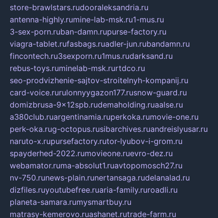
store-brawlstars.ru
dooraleksandria.ru
antenna-highly.ru
mine-lab-msk.ru
1-mus.ru
3-sex-porn.ru
ban-damn.ru
purse-factory.ru
viagra-tablet.ru
fasbags.ru
adler-jun.ru
bandamn.ru
fincontech.ru
3sexporn.ru
1mus.ru
darksand.ru
rebus-toys.ru
minelab-msk.ru
rtdco.ru
seo-prodvizhenie-sajtov-stroitelnyh-kompanij.ru
card-voice.ru
rulonnyygazon177.ru
snow-guard.ru
domizbrusa-9x12spb.ru
demaholding.ru
aalse.ru
a380club.ru
argentinamia.ru
perkoka.ru
movie-one.ru
perk-oka.ru
g-octopus.ru
sibarchives.ru
andreislyusar.ru
naruto-x.ru
pursefactory.ru
tor-lyubov-i-grom.ru
spayderhed-2022.ru
movieone.ru
evro-dez.ru
webamator.ru
ma-absolut1.ru
avtopomosch27.ru
nv-750.ru
news-plain.ru
nertansaga.ru
delanalad.ru
dizfiles.ru
youtubefree.ru
aria-family.ru
roadli.ru
planeta-samara.ru
mysmartbuy.ru
matrasy-kemerovo.ru
ashanet.ru
trade-farm.ru