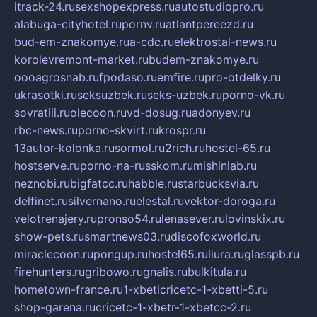
itrack-24.ru
sexshopexpress.ru
autostudiopro.ru
alabuga-cityhotel.ru
pornv.ru
atlantpereezd.ru
bud-em-znakomye.ru
a-cdc.ru
elektrostal-news.ru
korolevremont-market.ru
budem-znakomye.ru
oooagrosnab.ru
fpodaso.ru
emfire.ru
pro-otdelky.ru
ukrasotki.ru
seksuzbek.ru
seks-uzbek.ru
porno-vk.ru
sovratili.ru
olecoon.ru
vd-dosug.ru
adonyev.ru
rbc-news.ru
porno-skvirt.ru
krospr.ru
13autor-kolonka.ru
sormol.ru
2rich.ru
hostel-65.ru
hostserve.ru
porno-na-russkom.ru
mishinlab.ru
neznobi.ru
bigfatcc.ru
habble.ru
starbucksvia.ru
delfinet.ru
silvernano.ru
elestal.ru
vektor-doroga.ru
velotrenajery.ru
pronso54.ru
lenasever.ru
lovinskix.ru
show-pets.ru
smartnews03.ru
discofoxworld.ru
miraclecoon.ru
pongup.ru
hostel65.ru
liura.ru
glasspb.ru
firehunters.ru
gribowo.ru
gnalis.ru
bulkitula.ru
hometown-france.ru
1-xbeticricetc-1-xbetti-5.ru
shop-garena.ru
cricetc-1-xbetr-1-xbetcc-2.ru