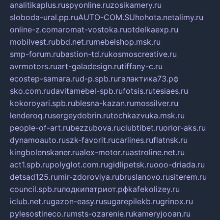
analitikaplus.ru
spyonline.ru
zosikamery.ru
sloboda-ural.pp.ru
AUTO-COM.SU
hohota.net
alimy.ru
online-z.com
aromat-vostoka.ru
otdelkaexp.ru
mobilvest.ru
bbd.net.ru
mebelshop.msk.ru
smp-forum.ru
bastion-td.ru
kosmoscreative.ru
avrmotors.ru
art-galadesign.ru
tiffany-c.ru
ecostep-samara.ru
d-p.spb.ru
галактика73.рф
sko.com.ru
davitamebel-spb.ru
fotsis.ru
tesiaes.ru
kokoroyari.spb.ru
blesna-kazan.ru
mossilver.ru
lenderoq.ru
sergeydobrin.ru
tochkazvuka.msk.ru
people-of-art.ru
bezzubova.ru
clubtibet.ru
orior-aks.ru
dynamoauto.ru
szk-favorit.ru
carlines.ru
flatnsk.ru
kingbolenskaner.ru
alex-motor.ru
astroline.net.ru
act1.spb.ru
polyglot.com.ru
gidlipetsk.ru
ooo-driada.ru
detsad125.ru
mir-zdoroviya.ru
bruslanovo.ru
siterem.ru
council.spb.ru
лодкипатриот.рф
kafekolizey.ru
iclub.net.ru
gazon-easy.ru
sugarepilekb.ru
grinox.ru
pylesostineco.ru
msts-ozarenie.ru
kameryjooan.ru