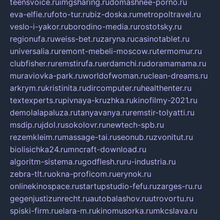
teensvoice.ru
imgsharing.ru
domashnee-porno.ru
eva-elfie.ru
foto-tur.ru
biz-doska.ru
metropoltravel.ru
veslo-i-yakor.ru
borodino-media.ru
rostotsky.ru
regionufa.ru
weiss-bet.ru
zaryna.ru
casinotablet.ru
universalia.ru
remont-mebeli-moscow.ru
termomur.ru
clubfisher.ru
remstirufa.ru
erdamchi.ru
doramamama.ru
muraviovka-park.ru
worldofwoman.ru
clean-dreams.ru
arkrym.ru
kristinita.ru
dircomputer.ru
healthenter.ru
textexperts.ru
pivnaya-kruzhka.ru
kinofilmy-2021.ru
demolalapaluza.ru
tanyavanya.ru
remstir-tolyatti.ru
msdip.ru
jdol.ru
sokolovr.ru
newtech-spb.ru
rezemkleim.ru
massage-tai.ru
seonub.ru
zvonitut.ru
biolisichka24.ru
mncraft-download.ru
algoritm-sistema.ru
godflesh.ru
ru-industria.ru
zebra-tlt.ru
okna-proficom.ru
erynok.ru
onlinekinospace.ru
startupstudio-fefu.ru
zarges-ru.ru
gegenjustizunrecht.ru
autobalashov.ru
utrovortu.ru
spiski-firm.ru
elara-m.ru
kinomusorka.ru
mkcslava.ru