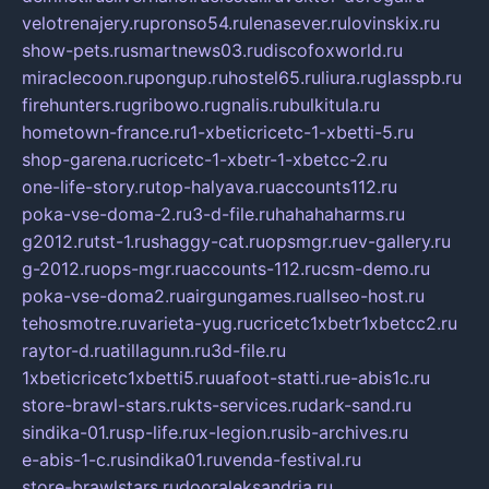
velotrenajery.ru
pronso54.ru
lenasever.ru
lovinskix.ru
show-pets.ru
smartnews03.ru
discofoxworld.ru
miraclecoon.ru
pongup.ru
hostel65.ru
liura.ru
glasspb.ru
firehunters.ru
gribowo.ru
gnalis.ru
bulkitula.ru
hometown-france.ru
1-xbeticricetc-1-xbetti-5.ru
shop-garena.ru
cricetc-1-xbetr-1-xbetcc-2.ru
one-life-story.ru
top-halyava.ru
accounts112.ru
poka-vse-doma-2.ru
3-d-file.ru
hahahaharms.ru
g2012.ru
tst-1.ru
shaggy-cat.ru
opsmgr.ru
ev-gallery.ru
g-2012.ru
ops-mgr.ru
accounts-112.ru
csm-demo.ru
poka-vse-doma2.ru
airgungames.ru
allseo-host.ru
tehosmotre.ru
varieta-yug.ru
cricetc1xbetr1xbetcc2.ru
raytor-d.ru
atillagunn.ru
3d-file.ru
1xbeticricetc1xbetti5.ru
uafoot-statti.ru
e-abis1c.ru
store-brawl-stars.ru
kts-services.ru
dark-sand.ru
sindika-01.ru
sp-life.ru
x-legion.ru
sib-archives.ru
e-abis-1-c.ru
sindika01.ru
venda-festival.ru
store-brawlstars.ru
dooraleksandria.ru