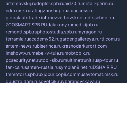
artemovskij.ru
dopler.spb.ru
aid70.ru
metall-perm.ru
ndm.msk.ru
ratingzooshop.ru
apiaccess.ru
globalautotrade.info
bezverhovskoe.ru
drsschool.ru
ZOOSMART.SPB.RU
dalakony.ru
medikijob.ru
remontt.spb.ru
photostudia.spb.ru
myragon.ru
terramia.ru
academy62.ru
gardengallereya.ru
rti.com.ru
artem-news.ru
biserinca.ru
krasnodarkurort.com
imshowtv.ru
mebel-v-tule.ru
mobtopik.ru
pcsecurity.net.ru
tool-sib.ru
multimetrunit.ru
sp-tour.ru
fan-cs.ru
santeh-russia.ru
symbian9.net.ru
DSHAIR.RU
tmmotors.spb.ru
xjocuricopii.com
musavtomat.msk.ru
obustrojdom.ru
sovetcik.ru
ybaranovskaya.ru
ppknews.ru
cult-alshei.ru
JAPANRUSSIA.RU
proekciyamebel.ru
imper-finans.ru
rim.org.ru
glamourai.ru
brassminus.ru
zabor-pro.ru
ftn.pp.ru
dorogoe58.ru
laimengpacker.ru
kuzova-zapchasti.ru
sageerp.ru
taxodrom.ru
dsrazvitie.ru
hardcity.net.ru
ratinghomegames.ru
topservice25.ru
gubernyan.ru