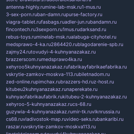
antenna-highly.ru
mine-lab-msk.ru
1-mus.ru
3-sex-porn.ru
ban-damn.ru
purse-factory.ru
viagra-tablet.ru
fasbags.ru
adler-jun.ru
bandamn.ru
fincontech.ru
3sexporn.ru
1mus.ru
darksand.ru
rebus-toys.ru
minelab-msk.ru
alabuga-cityhotel.ru
medsprawo-4-ka.ru
2864420.ru
blagodarenie-spb.ru
zajmy24.ru
tovudyi-4-kuhnyanazakaz.ru
brazzerscom.ru
medsprawo4ka.ru
xehyroo5kuhnyanazakaz.ru
fabrikayfabrikaefabrika.ru
vskrytie-zamkov-moskva-113.ru
biletnadom.ru
zed-online.ru
pimchax.ru
brazzers-hd.ru
z-host.ru
kitubeu2kuhnyanazakaz.ru
naperekate.ru
kuhnyaofabrikaufabrik.ru
kitubeu-2-kuhnyanazakaz.ru
xehyroo-5-kuhnyanazakaz.ru
cs-68.ru
guzywia-4-kuhnyanazakaz.ru
mir-tk.ru
vlknrussia.ru
cs68.ru
vladivostok-map.ru
video-seks.ru
bankaribi.ru
raszar.ru
vskrytie-zamkov-moskva113.ru
lipetsktelecom.ru
tovudyi4kuhnyanazakaz.ru