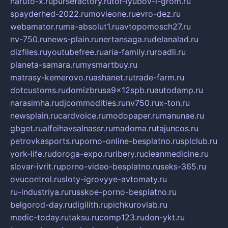
naruto-x.ru
pursefactory.ru
tor-lyubov-i-grom.ru
spayderhed-2022.ru
movieone.ru
evro-dez.ru
webamator.ru
ma-absolut1.ru
avtopomosch27.ru
nv-750.ru
news-plain.ru
nertansaga.ru
delanalad.ru
dizfiles.ru
youtubefree.ru
aria-family.ru
roadli.ru
planeta-samara.ru
mysmartbuy.ru
matrasy-kemerovo.ru
ashanet.ru
trade-farm.ru
dotcustoms.ru
domizbrusa9x12spb.ru
autodamp.ru
narasimha.ru
djcommodities.ru
nv750.ru
x-ton.ru
newsplain.ru
cardvoice.ru
modopaper.ru
manunae.ru
gbget.ru
alfeihavsalnassr.ru
madoma.ru
tajuncos.ru
petrovkasports.ru
porno-online-besplatno.ru
splclub.ru
york-life.ru
doroga-expo.ru
ribery.ru
cleanmedicine.ru
slovar-ivrit.ru
porno-video-besplatno.ru
seks-365.ru
ovucontrol.ru
sloty-igrovyye-avtomaty.ru
ru-industriya.ru
russkoe-porno-besplatno.ru
belgorod-day.ru
digilith.ru
pichkurovlab.ru
medic-today.ru
taksu.ru
comp123.ru
don-ykt.ru