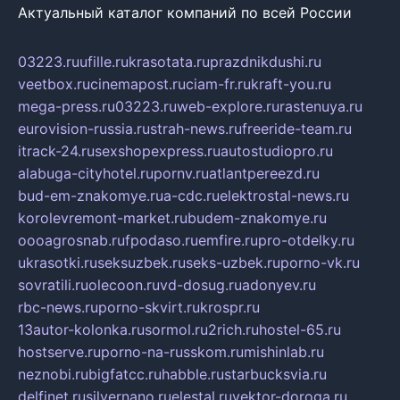
Актуальный каталог компаний по всей России
03223.ru
ufille.ru
krasotata.ru
prazdnikdushi.ru
veetbox.ru
cinemapost.ru
ciam-fr.ru
kraft-you.ru
mega-press.ru
03223.ru
web-explore.ru
rastenuya.ru
eurovision-russia.ru
strah-news.ru
freeride-team.ru
itrack-24.ru
sexshopexpress.ru
autostudiopro.ru
alabuga-cityhotel.ru
pornv.ru
atlantpereezd.ru
bud-em-znakomye.ru
a-cdc.ru
elektrostal-news.ru
korolevremont-market.ru
budem-znakomye.ru
oooagrosnab.ru
fpodaso.ru
emfire.ru
pro-otdelky.ru
ukrasotki.ru
seksuzbek.ru
seks-uzbek.ru
porno-vk.ru
sovratili.ru
olecoon.ru
vd-dosug.ru
adonyev.ru
rbc-news.ru
porno-skvirt.ru
krospr.ru
13autor-kolonka.ru
sormol.ru
2rich.ru
hostel-65.ru
hostserve.ru
porno-na-russkom.ru
mishinlab.ru
neznobi.ru
bigfatcc.ru
habble.ru
starbucksvia.ru
delfinet.ru
silvernano.ru
elestal.ru
vektor-doroga.ru