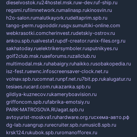
dieselvostok.ru
24hostel.msk.ru
w-dev.ru
f-ship.ru
regsmi.ru
filmnetwork.ru
malinasp.ru
kinosvin.ru
h2o-salon.ru
malutkayork.ru
deltaprim.spb.ru
tango-perm.ru
gooddir.ru
sgv.su
multiki-online.com
webkrasotki.com
cherinvest.ru
detskiy-ostrov.ru
ankou.spb.ru
alvesta1.ru
pdf-creator.ru
nix-files.org.ru
sakhatoday.ru
elektrikersymboler.ru
sputnikyes.ru
golf2club.msk.ru
aeforums.ru
zallclub.ru
multimodal.msk.ru
habaigry.ru
haikko.ru
sobakopedia.ru
isz-fest.ru
ewnc.info
screensaver-clock.net.ru
volnav.spb.ru
comnat.ru
npf.net.ru
7bit.pp.ru
kalugatur.ru
tesiaes.ru
card.com.ru
kazanka.spb.ru
gildiya-kuznecov.ru
kameryboavision.ru
griffoncom.spb.ru
fabrika-emotsiy.ru
PARK-MATROSOVA.RU
agat.spb.ru
avtoyurist-moskva1.ru
hardware.org.ru
схема-авто.рф
dg-lab.ru
angrup.ru
recruiter.spb.ru
music8.spb.ru
krsk124.ru
kubok.spb.ru
romanofforex.ru