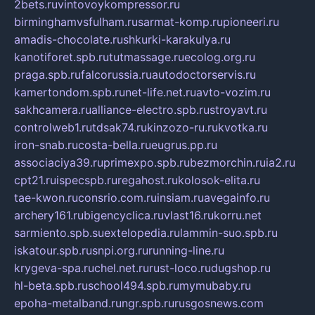
2bets.ru
vintovoykompressor.ru
birminghamvsfulham.ru
sarmat-komp.ru
pioneeri.ru
amadis-chocolate.ru
shkurki-karakulya.ru
kanotiforet.spb.ru
tutmassage.ru
ecolog.org.ru
praga.spb.ru
falcorussia.ru
autodoctorservis.ru
kamertondom.spb.ru
net-life.net.ru
avto-vozim.ru
sakhcamera.ru
alliance-electro.spb.ru
stroyavt.ru
controlweb1.ru
tdsak74.ru
kinzozo-ru.ru
kvotka.ru
iron-snab.ru
costa-bella.ru
eugrus.pp.ru
associaciya39.ru
primexpo.spb.ru
bezmorchin.ru
ia2.ru
cpt21.ru
ispecspb.ru
regahost.ru
kolosok-elita.ru
tae-kwon.ru
consrio.com.ru
insiam.ru
avegainfo.ru
archery161.ru
bigencyclica.ru
vlast16.ru
korru.net
sarmiento.spb.su
extelopedia.ru
lammin-suo.spb.ru
iskatour.spb.ru
snpi.org.ru
running-line.ru
krygeva-spa.ru
chel.net.ru
rust-loco.ru
dugshop.ru
hl-beta.spb.ru
school494.spb.ru
mymubaby.ru
epoha-metalband.ru
ngr.spb.ru
rusgosnews.com