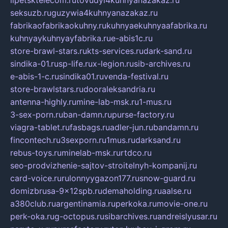
seksuzb.ru
guzywia4kuhnyanazakaz.ru
fabrikaofabrikaokuhny.ru
kuhnyaekuhnyaafabrika.ru
kuhnyaykuhnyayfabrika.ru
e-abis1c.ru
store-brawl-stars.ru
kts-services.ru
dark-sand.ru
sindika-01.ru
sp-life.ru
x-legion.ru
sib-archives.ru
e-abis-1-c.ru
sindika01.ru
venda-festival.ru
store-brawlstars.ru
dooraleksandria.ru
antenna-highly.ru
mine-lab-msk.ru
1-mus.ru
3-sex-porn.ru
ban-damn.ru
purse-factory.ru
viagra-tablet.ru
fasbags.ru
adler-jun.ru
bandamn.ru
fincontech.ru
3sexporn.ru
1mus.ru
darksand.ru
rebus-toys.ru
minelab-msk.ru
rtdco.ru
seo-prodvizhenie-sajtov-stroitelnyh-kompanij.ru
card-voice.ru
rulonnyygazon177.ru
snow-guard.ru
domizbrusa-9x12spb.ru
demaholding.ru
aalse.ru
a380club.ru
argentinamia.ru
perkoka.ru
movie-one.ru
perk-oka.ru
g-octopus.ru
sibarchives.ru
andreislyusar.ru