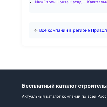
ИнжСтрой House Фасад — Капитальны
←
Все компании в регионе Приво
Бесплатный каталог строител
Актуальный каталог компаний по всей Рос