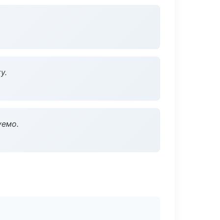
у.
уемо.