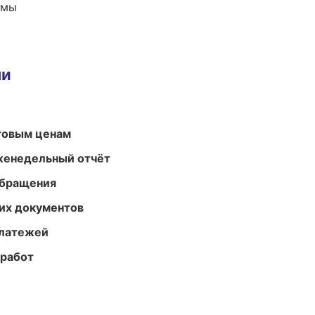
емы
ми
птовым ценам
женедельный отчёт
обращения
их документов
платежей
 работ