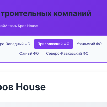
строительных компаний
ройАртель Кров House
ро-Западный ФО
Приволжский ФО
Уральский ФО
Южный ФО
Северо-Кавказский ФО
ров House