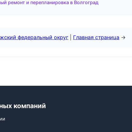
й ремонт и перепланировка в Волгоград
лжский федеральный округ
|
Главная страница
→
ьных компаний
сии