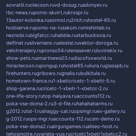
sovratili.ru
olecoon.ru
vd-dosug.ru
adonyev.ru
rbc-news.ru
porno-skvirt.ru
krospr.ru
13autor-kolonka.ru
sormol.ru
2rich.ru
hostel-65.ru
hostserve.ru
porno-na-russkom.ru
mishinlab.ru
neznobi.ru
bigfatcc.ru
habble.ru
starbucksvia.ru
delfinet.ru
silvernano.ru
elestal.ru
vektor-doroga.ru
velotrenajery.ru
pronso54.ru
lenasever.ru
lovinskix.ru
show-pets.ru
smartnews03.ru
discofoxworld.ru
miraclecoon.ru
pongup.ru
hostel65.ru
liura.ru
glasspb.ru
firehunters.ru
gribowo.ru
gnalis.ru
bulkitula.ru
hometown-france.ru
1-xbeticricetc-1-xbetti-5.ru
shop-garena.ru
cricetc-1-xbetr-1-xbetcc-2.ru
one-life-story.ru
top-halyava.ru
accounts112.ru
poka-vse-doma-2.ru
3-d-file.ru
hahahaharms.ru
g2012.ru
tst-1.ru
shaggy-cat.ru
opsmgr.ru
ev-gallery.ru
g-2012.ru
ops-mgr.ru
accounts-112.ru
csm-demo.ru
poka-vse-doma2.ru
airgungames.ru
allseo-host.ru
tehosmotre.ru
varieta-yug.ru
cricetc1xbetr1xbetcc2.ru