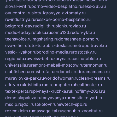
slovar-ivrit.ru
porno-video-besplatno.ru
seks-365.ru
ovucontrol.ru
sloty-igrovyye-avtomaty.ru
ru-industriya.ru
russkoe-porno-besplatno.ru
belgorod-day.ru
digilith.ru
pichkurovlab.ru
medic-today.ru
taksu.ru
comp123.ru
don-ykt.ru
teensvoice.ru
imgsharing.ru
domashnee-porno.ru
eva-elfie.ru
foto-tur.ru
biz-doska.ru
metropoltravel.ru
veslo-i-yakor.ru
borodino-media.ru
rostotsky.ru
regionufa.ru
weiss-bet.ru
zaryna.ru
casinotablet.ru
universalia.ru
remont-mebeli-moscow.ru
termomur.ru
clubfisher.ru
remstirufa.ru
erdamchi.ru
doramamama.ru
muraviovka-park.ru
worldofwoman.ru
clean-dreams.ru
arkrym.ru
kristinita.ru
dircomputer.ru
healthenter.ru
textexperts.ru
pivnaya-kruzhka.ru
kinofilmy-2021.ru
demolalapaluza.ru
tanyavanya.ru
remstir-tolyatti.ru
msdip.ru
jdol.ru
sokolovr.ru
newtech-spb.ru
rezemkleim.ru
massage-tai.ru
seonub.ru
zvonitut.ru