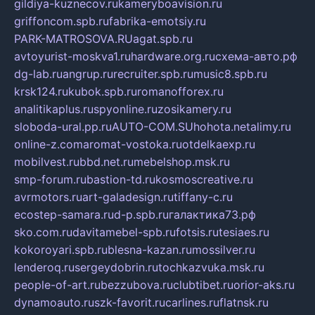
gildiya-kuznecov.ru
kameryboavision.ru
griffoncom.spb.ru
fabrika-emotsiy.ru
PARK-MATROSOVA.RU
agat.spb.ru
avtoyurist-moskva1.ru
hardware.org.ru
схема-авто.рф
dg-lab.ru
angrup.ru
recruiter.spb.ru
music8.spb.ru
krsk124.ru
kubok.spb.ru
romanofforex.ru
analitikaplus.ru
spyonline.ru
zosikamery.ru
sloboda-ural.pp.ru
AUTO-COM.SU
hohota.net
alimy.ru
online-z.com
aromat-vostoka.ru
otdelkaexp.ru
mobilvest.ru
bbd.net.ru
mebelshop.msk.ru
smp-forum.ru
bastion-td.ru
kosmoscreative.ru
avrmotors.ru
art-galadesign.ru
tiffany-c.ru
ecostep-samara.ru
d-p.spb.ru
галактика73.рф
sko.com.ru
davitamebel-spb.ru
fotsis.ru
tesiaes.ru
kokoroyari.spb.ru
blesna-kazan.ru
mossilver.ru
lenderoq.ru
sergeydobrin.ru
tochkazvuka.msk.ru
people-of-art.ru
bezzubova.ru
clubtibet.ru
orior-aks.ru
dynamoauto.ru
szk-favorit.ru
carlines.ru
flatnsk.ru