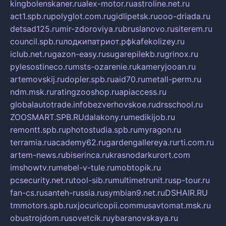
kingbolenskaner.ru
alex-motor.ru
astroline.net.ru
act1.spb.ru
polyglot.com.ru
gidlipetsk.ru
ooo-driada.ru
detsad125.ru
mir-zdoroviya.ru
bruslanovo.ru
siterem.ru
council.spb.ru
лодкипатриот.рф
kafekolizey.ru
iclub.net.ru
gazon-easy.ru
sugarepilekb.ru
grinox.ru
pylesostineco.ru
msts-ozarenie.ru
kameryjooan.ru
artemovskij.ru
dopler.spb.ru
aid70.ru
metall-perm.ru
ndm.msk.ru
ratingzooshop.ru
apiaccess.ru
globalautotrade.info
bezverhovskoe.ru
drsschool.ru
ZOOSMART.SPB.RU
dalakony.ru
medikijob.ru
remontt.spb.ru
photostudia.spb.ru
myragon.ru
terramia.ru
academy62.ru
gardengallereya.ru
rti.com.ru
artem-news.ru
biserinca.ru
krasnodarkurort.com
imshowtv.ru
mebel-v-tule.ru
mobtopik.ru
pcsecurity.net.ru
tool-sib.ru
multimetrunit.ru
sp-tour.ru
fan-cs.ru
santeh-russia.ru
symbian9.net.ru
DSHAIR.RU
tmmotors.spb.ru
xjocuricopii.com
musavtomat.msk.ru
obustrojdom.ru
sovetcik.ru
ybaranovskaya.ru