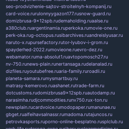
seo-prodvizhenie-sajtov-stroitelnyh-kompanij.ru
card-voice.ru
rulonnyygazon177.ru
snow-guard.ru
domizbrusa-9x12spb.ru
demaholding.ru
aalse.ru
a380club.ru
argentinamia.ru
perkoka.ru
movie-one.ru
perk-oka.ru
g-octopus.ru
sibarchives.ru
andreislyusar.ru
naruto-x.ru
pursefactory.ru
tor-lyubov-i-grom.ru
spayderhed-2022.ru
movieone.ru
evro-dez.ru
webamator.ru
ma-absolut1.ru
avtopomosch27.ru
nv-750.ru
news-plain.ru
nertansaga.ru
delanalad.ru
dizfiles.ru
youtubefree.ru
aria-family.ru
roadli.ru
planeta-samara.ru
mysmartbuy.ru
matrasy-kemerovo.ru
ashanet.ru
trade-farm.ru
dotcustoms.ru
domizbrusa9x12spb.ru
autodamp.ru
narasimha.ru
djcommodities.ru
nv750.ru
x-ton.ru
newsplain.ru
cardvoice.ru
modopaper.ru
manunae.ru
gbget.ru
alfeihavsalnassr.ru
madoma.ru
tajuncos.ru
petrovkasports.ru
porno-online-besplatno.ru
splclub.ru
york-life.ru
doroga-expo.ru
ribery.ru
cleanmedicine.ru