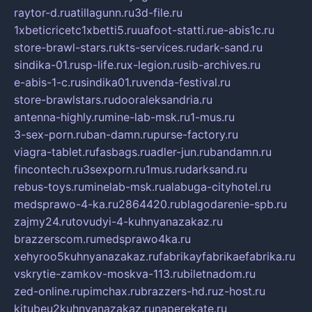
raytor-d.ru
atillagunn.ru
3d-file.ru
1xbeticricetc1xbetti5.ru
uafoot-statti.ru
e-abis1c.ru
store-brawl-stars.ru
kts-services.ru
dark-sand.ru
sindika-01.ru
sp-life.ru
x-legion.ru
sib-archives.ru
e-abis-1-c.ru
sindika01.ru
venda-festival.ru
store-brawlstars.ru
dooraleksandria.ru
antenna-highly.ru
mine-lab-msk.ru
1-mus.ru
3-sex-porn.ru
ban-damn.ru
purse-factory.ru
viagra-tablet.ru
fasbags.ru
adler-jun.ru
bandamn.ru
fincontech.ru
3sexporn.ru
1mus.ru
darksand.ru
rebus-toys.ru
minelab-msk.ru
alabuga-cityhotel.ru
medsprawo-4-ka.ru
2864420.ru
blagodarenie-spb.ru
zajmy24.ru
tovudyi-4-kuhnyanazakaz.ru
brazzerscom.ru
medsprawo4ka.ru
xehyroo5kuhnyanazakaz.ru
fabrikayfabrikaefabrika.ru
vskrytie-zamkov-moskva-113.ru
biletnadom.ru
zed-online.ru
pimchax.ru
brazzers-hd.ru
z-host.ru
kitubeu2kuhnyanazakaz.ru
naperekate.ru