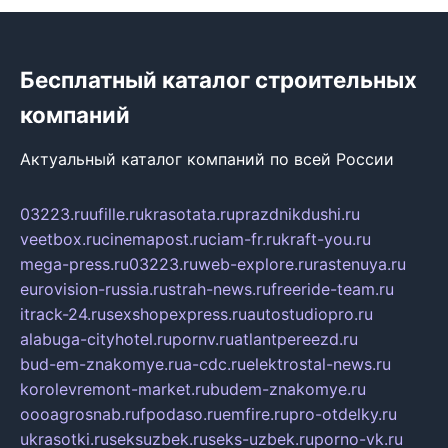
Бесплатный каталог строительных
компаний
Актуальный каталог компаний по всей России
03223.ru
ufille.ru
krasotata.ru
prazdnikdushi.ru
veetbox.ru
cinemapost.ru
ciam-fr.ru
kraft-you.ru
mega-press.ru
03223.ru
web-explore.ru
rastenuya.ru
eurovision-russia.ru
strah-news.ru
freeride-team.ru
itrack-24.ru
sexshopexpress.ru
autostudiopro.ru
alabuga-cityhotel.ru
pornv.ru
atlantpereezd.ru
bud-em-znakomye.ru
a-cdc.ru
elektrostal-news.ru
korolevremont-market.ru
budem-znakomye.ru
oooagrosnab.ru
fpodaso.ru
emfire.ru
pro-otdelky.ru
ukrasotki.ru
seksuzbek.ru
seks-uzbek.ru
porno-vk.ru