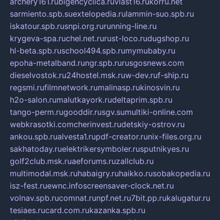
archery161.ru
bigencyclica.ru
vlast16.ru
korru.net
sarmiento.spb.su
extelopedia.ru
lammin-suo.spb.ru
iskatour.spb.ru
snpi.org.ru
running-line.ru
krygeva-spa.ru
chel.net.ru
rust-loco.ru
dugshop.ru
hl-beta.spb.ru
school494.spb.ru
mymubaby.ru
epoha-metalband.ru
ngr.spb.ru
rusgosnews.com
dieselvostok.ru
24hostel.msk.ru
w-dev.ru
f-ship.ru
regsmi.ru
filmnetwork.ru
malinasp.ru
kinosvin.ru
h2o-salon.ru
malutkayork.ru
deltaprim.spb.ru
tango-perm.ru
gooddir.ru
sgv.su
multiki-online.com
webkrasotki.com
cherinvest.ru
detskiy-ostrov.ru
ankou.spb.ru
alvesta1.ru
pdf-creator.ru
nix-files.org.ru
sakhatoday.ru
elektrikersymboler.ru
sputnikyes.ru
golf2club.msk.ru
aeforums.ru
zallclub.ru
multimodal.msk.ru
habaigry.ru
haikko.ru
sobakopedia.ru
isz-fest.ru
ewnc.info
screensaver-clock.net.ru
volnav.spb.ru
comnat.ru
npf.net.ru
7bit.pp.ru
kalugatur.ru
tesiaes.ru
card.com.ru
kazanka.spb.ru