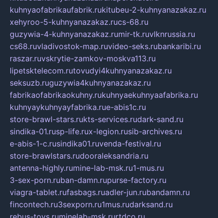
kuhnyaofabrikaufabrik.ru
kitubeu-2-kuhnyanazakaz.ru
xehyroo-5-kuhnyanazakaz.ru
cs-68.ru
guzywia-4-kuhnyanazakaz.ru
mir-tk.ru
vlknrussia.ru
cs68.ru
vladivostok-map.ru
video-seks.ru
bankaribi.ru
raszar.ru
vskrytie-zamkov-moskva113.ru
lipetsktelecom.ru
tovudyi4kuhnyanazakaz.ru
seksuzb.ru
guzywia4kuhnyanazakaz.ru
fabrikaofabrikaokuhny.ru
kuhnyaekuhnyaafabrika.ru
kuhnyaykuhnyayfabrika.ru
e-abis1c.ru
store-brawl-stars.ru
kts-services.ru
dark-sand.ru
sindika-01.ru
sp-life.ru
x-legion.ru
sib-archives.ru
e-abis-1-c.ru
sindika01.ru
venda-festival.ru
store-brawlstars.ru
dooraleksandria.ru
antenna-highly.ru
mine-lab-msk.ru
1-mus.ru
3-sex-porn.ru
ban-damn.ru
purse-factory.ru
viagra-tablet.ru
fasbags.ru
adler-jun.ru
bandamn.ru
fincontech.ru
3sexporn.ru
1mus.ru
darksand.ru
rebus-toys.ru
minelab-msk.ru
rtdco.ru