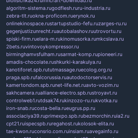
biolisichka24.ru
mncraft-download.ru
algoritm-sistema.ru
godflesh.ru
ru-industria.ru
zebra-tlt.ru
okna-proficom.ru
erynok.ru
onlinekinospace.ru
startupstudio-fefu.ru
zarges-ru.ru
gegenjustizunrecht.ru
autobalashov.ru
utrovortu.ru
spiski-firm.ru
elara-m.ru
kinomusorka.ru
mkcslava.ru
2bets.ru
vintovoykompressor.ru
birminghamvsfulham.ru
sarmat-komp.ru
pioneeri.ru
amadis-chocolate.ru
shkurki-karakulya.ru
kanotiforet.spb.ru
tutmassage.ru
ecolog.org.ru
praga.spb.ru
falcorussia.ru
autodoctorservis.ru
kamertondom.spb.ru
net-life.net.ru
avto-vozim.ru
sakhcamera.ru
alliance-electro.spb.ru
stroyavt.ru
controlweb1.ru
tdsak74.ru
kinzozo-ru.ru
kvotka.ru
iron-snab.ru
costa-bella.ru
eugrus.pp.ru
associaciya39.ru
primexpo.spb.ru
bezmorchin.ru
ia2.ru
cpt21.ru
ispecspb.ru
regahost.ru
kolosok-elita.ru
tae-kwon.ru
consrio.com.ru
insiam.ru
avegainfo.ru