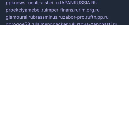
ppknews.ru
cult-alshei.ru
JAPANRUSSIA.RU
proekciyamebel.ru
imper-finans.ru
rim.org.ru
glamourai.ru
brassminus.ru
zabor-pro.ru
ftn.pp.ru
dorogoe58.ru
laimengpacker.ru
kuzova-zapchasti.ru
sageerp.ru
taxodrom.ru
dsrazvitie.ru
hardcity.net.ru
ratinghomegames.ru
topservice25.ru
gubernyan.ru
gtglasslined.ru
ii4.ru
tssport.spb.ru
andorra24.com
blackwallstreet.ru
oboimos.ru
optim-doors.com.ru
ikuch.ru
nycr.org.ru
npa21.ru
vremya-ch.spb.ru
desert000.ru
ivtorgi.ru
ifiori.ru
catalog-statei.ru
dcv.org.ru
spetsmaster174.ru
ipkameryhiseeu.ru
dum26.ru
ruspol.spb.ru
fr-opendp.ru
kam-solnyshko.ru
cheyenne-arapaho.ru
sevzapmetal.spb.ru
ted-lapidus.spb.ru
parasite-eliminator.ru
sigma-complete.ru
modernworld.ru
dama-moda.ru
eholot-group.ru
sk-nvkz.ru
DRONGOLD.RU
democratia2.ru
i-farmer.ru
mass-sport.org
jablonex.spb.ru
bookmess.ru
linkword.ru