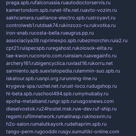
praga.spb.ru
falcorussia.ru
autodoctorservis.ru
kamertondom.spb.ru
net-life.net.ru
avto-vozim.ru
sakhcamera.ru
alliance-electro.spb.ru
stroyavt.ru
controlweb1.ru
tdsak74.ru
kinzozo-ru.ru
kvotka.ru
iron-snab.ru
costa-bella.ru
eugrus.pp.ru
associaciya39.ru
primexpo.spb.ru
bezmorchin.ru
ia2.ru
cpt21.ru
ispecspb.ru
regahost.ru
kolosok-elita.ru
tae-kwon.ru
consrio.com.ru
insiam.ru
avegainfo.ru
archery161.ru
bigencyclica.ru
vlast16.ru
korru.net
sarmiento.spb.su
extelopedia.ru
lammin-suo.spb.ru
iskatour.spb.ru
snpi.org.ru
running-line.ru
krygeva-spa.ru
chel.net.ru
rust-loco.ru
dugshop.ru
hl-beta.spb.ru
school494.spb.ru
mymubaby.ru
epoha-metalband.ru
ngr.spb.ru
rusgosnews.com
dieselvostok.ru
24hostel.msk.ru
w-dev.ru
f-ship.ru
regsmi.ru
filmnetwork.ru
malinasp.ru
kinosvin.ru
h2o-salon.ru
malutkayork.ru
deltaprim.spb.ru
tango-perm.ru
gooddir.ru
sgv.su
multiki-online.com