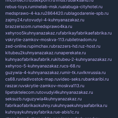
rebus-toys.ru
minelab-msk.ru
alabuga-cityhotel.ru
medsprawo-4-ka.ru
2864420.ru
blagodarenie-spb.ru
zajmy24.ru
tovudyi-4-kuhnyanazakaz.ru
brazzerscom.ru
medsprawo4ka.ru
xehyroo5kuhnyanazakaz.ru
fabrikayfabrikaefabrika.ru
vskrytie-zamkov-moskva-113.ru
biletnadom.ru
zed-online.ru
pimchax.ru
brazzers-hd.ru
z-host.ru
kitubeu2kuhnyanazakaz.ru
naperekate.ru
kuhnyaofabrikaufabrik.ru
kitubeu-2-kuhnyanazakaz.ru
xehyroo-5-kuhnyanazakaz.ru
cs-68.ru
guzywia-4-kuhnyanazakaz.ru
mir-tk.ru
vlknrussia.ru
cs68.ru
vladivostok-map.ru
video-seks.ru
bankaribi.ru
raszar.ru
vskrytie-zamkov-moskva113.ru
lipetsktelecom.ru
tovudyi4kuhnyanazakaz.ru
seksuzb.ru
guzywia4kuhnyanazakaz.ru
fabrikaofabrikaokuhny.ru
kuhnyaekuhnyaafabrika.ru
kuhnyaykuhnyayfabrika.ru
e-abis1c.ru