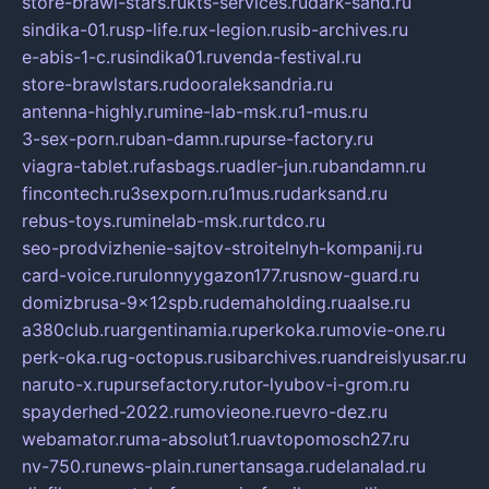
store-brawl-stars.ru
kts-services.ru
dark-sand.ru
sindika-01.ru
sp-life.ru
x-legion.ru
sib-archives.ru
e-abis-1-c.ru
sindika01.ru
venda-festival.ru
store-brawlstars.ru
dooraleksandria.ru
antenna-highly.ru
mine-lab-msk.ru
1-mus.ru
3-sex-porn.ru
ban-damn.ru
purse-factory.ru
viagra-tablet.ru
fasbags.ru
adler-jun.ru
bandamn.ru
fincontech.ru
3sexporn.ru
1mus.ru
darksand.ru
rebus-toys.ru
minelab-msk.ru
rtdco.ru
seo-prodvizhenie-sajtov-stroitelnyh-kompanij.ru
card-voice.ru
rulonnyygazon177.ru
snow-guard.ru
domizbrusa-9x12spb.ru
demaholding.ru
aalse.ru
a380club.ru
argentinamia.ru
perkoka.ru
movie-one.ru
perk-oka.ru
g-octopus.ru
sibarchives.ru
andreislyusar.ru
naruto-x.ru
pursefactory.ru
tor-lyubov-i-grom.ru
spayderhed-2022.ru
movieone.ru
evro-dez.ru
webamator.ru
ma-absolut1.ru
avtopomosch27.ru
nv-750.ru
news-plain.ru
nertansaga.ru
delanalad.ru