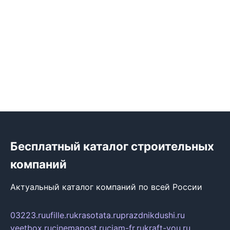
Бесплатный каталог строительных
компаний
Актуальный каталог компаний по всей России
03223.ru
ufille.ru
krasotata.ru
prazdnikdushi.ru
veetbox.ru
cinemapost.ru
ciam-fr.ru
kraft-you.ru