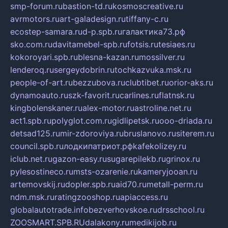
smp-forum.ru
bastion-td.ru
kosmoscreative.ru
avrmotors.ru
art-galadesign.ru
tiffany-c.ru
ecostep-samara.ru
d-p.spb.ru
галактика73.рф
sko.com.ru
davitamebel-spb.ru
fotsis.ru
tesiaes.ru
kokoroyari.spb.ru
blesna-kazan.ru
mossilver.ru
lenderoq.ru
sergeydobrin.ru
tochkazvuka.msk.ru
people-of-art.ru
bezzubova.ru
clubtibet.ru
orior-aks.ru
dynamoauto.ru
szk-favorit.ru
carlines.ru
flatnsk.ru
kingbolenskaner.ru
alex-motor.ru
astroline.net.ru
act1.spb.ru
polyglot.com.ru
gidlipetsk.ru
ooo-driada.ru
detsad125.ru
mir-zdoroviya.ru
bruslanovo.ru
siterem.ru
council.spb.ru
лодкипатриот.рф
kafekolizey.ru
iclub.net.ru
gazon-easy.ru
sugarepilekb.ru
grinox.ru
pylesostineco.ru
msts-ozarenie.ru
kameryjooan.ru
artemovskij.ru
dopler.spb.ru
aid70.ru
metall-perm.ru
ndm.msk.ru
ratingzooshop.ru
apiaccess.ru
globalautotrade.info
bezverhovskoe.ru
drsschool.ru
ZOOSMART.SPB.RU
dalakony.ru
medikijob.ru