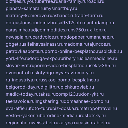
dizfiles.ru
youtubefree.ru
aria-family.ru
roadli.ru
planeta-samara.ru
mysmartbuy.ru
matrasy-kemerovo.ru
ashanet.ru
trade-farm.ru
dotcustoms.ru
domizbrusa9x12spb.ru
autodamp.ru
narasimha.ru
djcommodities.ru
nv750.ru
x-ton.ru
newsplain.ru
cardvoice.ru
modopaper.ru
manunae.ru
gbget.ru
alfeihavsalnassr.ru
madoma.ru
tajuncos.ru
petrovkasports.ru
porno-online-besplatno.ru
splclub.ru
york-life.ru
doroga-expo.ru
ribery.ru
cleanmedicine.ru
slovar-ivrit.ru
porno-video-besplatno.ru
seks-365.ru
ovucontrol.ru
sloty-igrovyye-avtomaty.ru
ru-industriya.ru
russkoe-porno-besplatno.ru
belgorod-day.ru
digilith.ru
pichkurovlab.ru
medic-today.ru
taksu.ru
comp123.ru
don-ykt.ru
teensvoice.ru
imgsharing.ru
domashnee-porno.ru
eva-elfie.ru
foto-tur.ru
biz-doska.ru
metropoltravel.ru
veslo-i-yakor.ru
borodino-media.ru
rostotsky.ru
regionufa.ru
weiss-bet.ru
zaryna.ru
casinotablet.ru