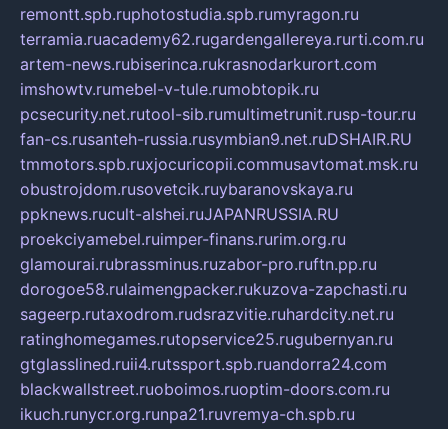
remontt.spb.ru
photostudia.spb.ru
myragon.ru
terramia.ru
academy62.ru
gardengallereya.ru
rti.com.ru
artem-news.ru
biserinca.ru
krasnodarkurort.com
imshowtv.ru
mebel-v-tule.ru
mobtopik.ru
pcsecurity.net.ru
tool-sib.ru
multimetrunit.ru
sp-tour.ru
fan-cs.ru
santeh-russia.ru
symbian9.net.ru
DSHAIR.RU
tmmotors.spb.ru
xjocuricopii.com
musavtomat.msk.ru
obustrojdom.ru
sovetcik.ru
ybaranovskaya.ru
ppknews.ru
cult-alshei.ru
JAPANRUSSIA.RU
proekciyamebel.ru
imper-finans.ru
rim.org.ru
glamourai.ru
brassminus.ru
zabor-pro.ru
ftn.pp.ru
dorogoe58.ru
laimengpacker.ru
kuzova-zapchasti.ru
sageerp.ru
taxodrom.ru
dsrazvitie.ru
hardcity.net.ru
ratinghomegames.ru
topservice25.ru
gubernyan.ru
gtglasslined.ru
ii4.ru
tssport.spb.ru
andorra24.com
blackwallstreet.ru
oboimos.ru
optim-doors.com.ru
ikuch.ru
nycr.org.ru
npa21.ru
vremya-ch.spb.ru
desert000.ru
ivtorgi.ru
ifiori.ru
catalog-statei.ru