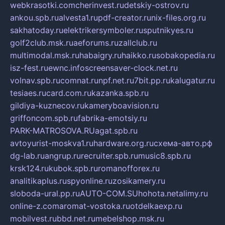
webkrasotki.com
cherinvest.ru
detskiy-ostrov.ru
ankou.spb.ru
alvesta1.ru
pdf-creator.ru
nix-files.org.ru
sakhatoday.ru
elektrikersymboler.ru
sputnikyes.ru
golf2club.msk.ru
aeforums.ru
zallclub.ru
multimodal.msk.ru
habaigry.ru
haikko.ru
sobakopedia.ru
isz-fest.ru
ewnc.info
screensaver-clock.net.ru
volnav.spb.ru
comnat.ru
npf.net.ru
7bit.pp.ru
kalugatur.ru
tesiaes.ru
card.com.ru
kazanka.spb.ru
gildiya-kuznecov.ru
kameryboavision.ru
griffoncom.spb.ru
fabrika-emotsiy.ru
PARK-MATROSOVA.RU
agat.spb.ru
avtoyurist-moskva1.ru
hardware.org.ru
схема-авто.рф
dg-lab.ru
angrup.ru
recruiter.spb.ru
music8.spb.ru
krsk124.ru
kubok.spb.ru
romanofforex.ru
analitikaplus.ru
spyonline.ru
zosikamery.ru
sloboda-ural.pp.ru
AUTO-COM.SU
hohota.net
alimy.ru
online-z.com
aromat-vostoka.ru
otdelkaexp.ru
mobilvest.ru
bbd.net.ru
mebelshop.msk.ru