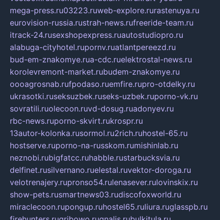
mega-press.ru
03223.ru
web-explore.ru
rastenuya.ru
eurovision-russia.ru
strah-news.ru
freeride-team.ru
itrack-24.ru
sexshopexpress.ru
autostudiopro.ru
alabuga-cityhotel.ru
pornv.ru
atlantpereezd.ru
bud-em-znakomye.ru
a-cdc.ru
elektrostal-news.ru
korolevremont-market.ru
budem-znakomye.ru
oooagrosnab.ru
fpodaso.ru
emfire.ru
pro-otdelky.ru
ukrasotki.ru
seksuzbek.ru
seks-uzbek.ru
porno-vk.ru
sovratili.ru
olecoon.ru
vd-dosug.ru
adonyev.ru
rbc-news.ru
porno-skvirt.ru
krospr.ru
13autor-kolonka.ru
sormol.ru
2rich.ru
hostel-65.ru
hostserve.ru
porno-na-russkom.ru
mishinlab.ru
neznobi.ru
bigfatcc.ru
habble.ru
starbucksvia.ru
delfinet.ru
silvernano.ru
elestal.ru
vektor-doroga.ru
velotrenajery.ru
pronso54.ru
lenasever.ru
lovinskix.ru
show-pets.ru
smartnews03.ru
discofoxworld.ru
miraclecoon.ru
pongup.ru
hostel65.ru
liura.ru
glasspb.ru
firehunters.ru
gribowo.ru
gnalis.ru
bulkitula.ru