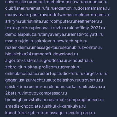
universalia.ru
remont-mebeli-moscow.ru
termomur.ru
clubfisher.ru
remstirufa.ru
erdamchi.ru
doramamama.ru
muraviovka-park.ru
worldofwoman.ru
clean-dreams.ru
arkrym.ru
kristinita.ru
dircomputer.ru
healthenter.ru
textexperts.ru
pivnaya-kruzhka.ru
kinofilmy-2021.ru
demolalapaluza.ru
tanyavanya.ru
remstir-tolyatti.ru
msdip.ru
jdol.ru
sokolovr.ru
newtech-spb.ru
rezemkleim.ru
massage-tai.ru
seonub.ru
zvonitut.ru
biolisichka24.ru
mncraft-download.ru
algoritm-sistema.ru
godflesh.ru
ru-industria.ru
zebra-tlt.ru
okna-proficom.ru
erynok.ru
onlinekinospace.ru
startupstudio-fefu.ru
zarges-ru.ru
gegenjustizunrecht.ru
autobalashov.ru
utrovortu.ru
spiski-firm.ru
elara-m.ru
kinomusorka.ru
mkcslava.ru
2bets.ru
vintovoykompressor.ru
birminghamvsfulham.ru
sarmat-komp.ru
pioneeri.ru
amadis-chocolate.ru
shkurki-karakulya.ru
kanotiforet.spb.ru
tutmassage.ru
ecolog.org.ru