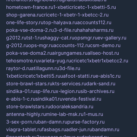
hometown-france.ru
1-xbeticricetc-1-xbetti-5.ru
shop-garena.ru
cricetc-1-xbetr-1-xbetcc-2.ru
one-life-story.ru
top-halyava.ru
accounts112.ru
poka-vse-doma-2.ru
3-d-file.ru
hahahaharms.ru
g2012.ru
tst-1.ru
shaggy-cat.ru
opsmgr.ru
ev-gallery.ru
g-2012.ru
ops-mgr.ru
accounts-112.ru
csm-demo.ru
poka-vse-doma2.ru
airgungames.ru
allseo-host.ru
tehosmotre.ru
varieta-yug.ru
cricetc1xbetr1xbetcc2.ru
raytor-d.ru
atillagunn.ru
3d-file.ru
1xbeticricetc1xbetti5.ru
uafoot-statti.ru
e-abis1c.ru
store-brawl-stars.ru
kts-services.ru
dark-sand.ru
sindika-01.ru
sp-life.ru
x-legion.ru
sib-archives.ru
e-abis-1-c.ru
sindika01.ru
venda-festival.ru
store-brawlstars.ru
dooraleksandria.ru
antenna-highly.ru
mine-lab-msk.ru
1-mus.ru
3-sex-porn.ru
ban-damn.ru
purse-factory.ru
viagra-tablet.ru
fasbags.ru
adler-jun.ru
bandamn.ru
fincontech.ru
3sexporn.ru
1mus.ru
darksand.ru