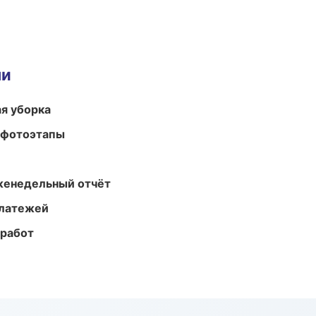
ми
ая уборка
 фотоэтапы
женедельный отчёт
платежей
 работ