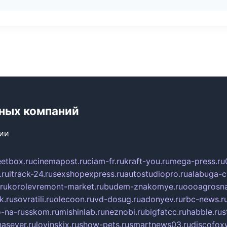
ьных компаний
сии
eetbox.ru
cinemapost.ru
ciam-fr.ru
kraft-you.ru
mega-press.ru
.ru
itrack-24.ru
sexshopexpress.ru
autostudiopro.ru
alabuga-ci
ru
korolevremont-market.ru
budem-znakomye.ru
oooagrosna
k.ru
sovratili.ru
olecoon.ru
vd-dosug.ru
adonyev.ru
rbc-news.r
-na-russkom.ru
mishinlab.ru
neznobi.ru
bigfatcc.ru
habble.ru
s
nasever.ru
lovinskix.ru
show-pets.ru
smartnews03.ru
discofox