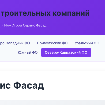
строительных компаний
г
» ИнжСтрой Сервис Фасад
ро-Западный ФО
Приволжский ФО
Уральский ФО
Южный ФО
Северо-Кавказский ФО
ис Фасад