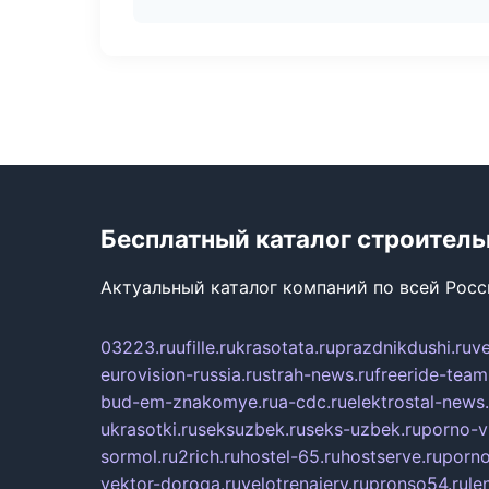
Бесплатный каталог строител
Актуальный каталог компаний по всей Рос
03223.ru
ufille.ru
krasotata.ru
prazdnikdushi.ru
v
eurovision-russia.ru
strah-news.ru
freeride-team
bud-em-znakomye.ru
a-cdc.ru
elektrostal-news.
ukrasotki.ru
seksuzbek.ru
seks-uzbek.ru
porno-v
sormol.ru
2rich.ru
hostel-65.ru
hostserve.ru
porno
vektor-doroga.ru
velotrenajery.ru
pronso54.ru
le