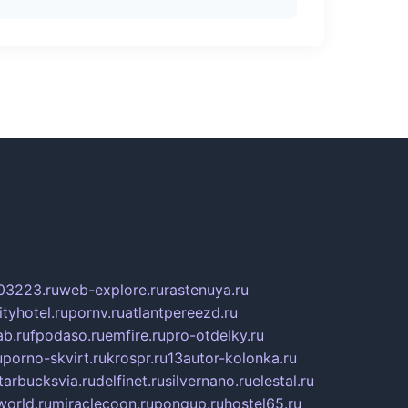
03223.ru
web-explore.ru
rastenuya.ru
tyhotel.ru
pornv.ru
atlantpereezd.ru
b.ru
fpodaso.ru
emfire.ru
pro-otdelky.ru
u
porno-skvirt.ru
krospr.ru
13autor-kolonka.ru
tarbucksvia.ru
delfinet.ru
silvernano.ru
elestal.ru
world.ru
miraclecoon.ru
pongup.ru
hostel65.ru