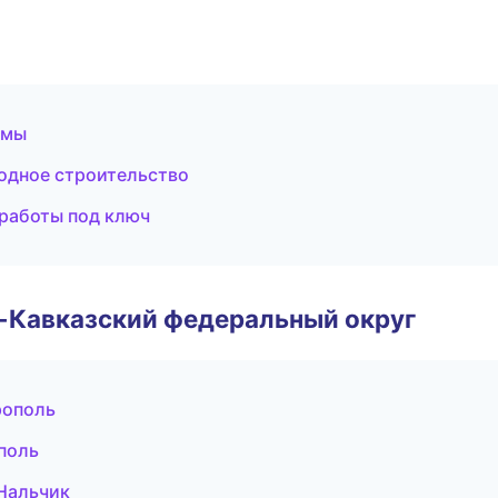
емы
одное строительство
работы под ключ
о-Кавказский федеральный округ
рополь
поль
Нальчик