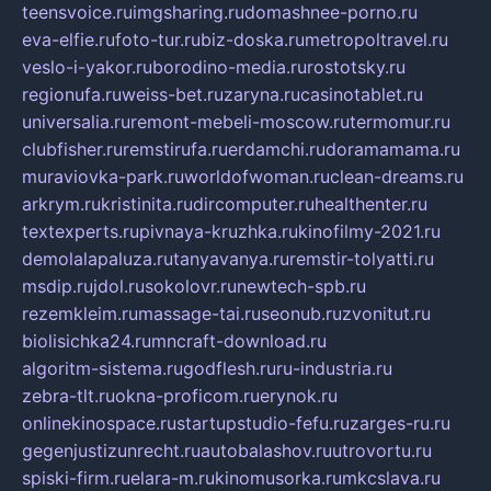
teensvoice.ru
imgsharing.ru
domashnee-porno.ru
eva-elfie.ru
foto-tur.ru
biz-doska.ru
metropoltravel.ru
veslo-i-yakor.ru
borodino-media.ru
rostotsky.ru
regionufa.ru
weiss-bet.ru
zaryna.ru
casinotablet.ru
universalia.ru
remont-mebeli-moscow.ru
termomur.ru
clubfisher.ru
remstirufa.ru
erdamchi.ru
doramamama.ru
muraviovka-park.ru
worldofwoman.ru
clean-dreams.ru
arkrym.ru
kristinita.ru
dircomputer.ru
healthenter.ru
textexperts.ru
pivnaya-kruzhka.ru
kinofilmy-2021.ru
demolalapaluza.ru
tanyavanya.ru
remstir-tolyatti.ru
msdip.ru
jdol.ru
sokolovr.ru
newtech-spb.ru
rezemkleim.ru
massage-tai.ru
seonub.ru
zvonitut.ru
biolisichka24.ru
mncraft-download.ru
algoritm-sistema.ru
godflesh.ru
ru-industria.ru
zebra-tlt.ru
okna-proficom.ru
erynok.ru
onlinekinospace.ru
startupstudio-fefu.ru
zarges-ru.ru
gegenjustizunrecht.ru
autobalashov.ru
utrovortu.ru
spiski-firm.ru
elara-m.ru
kinomusorka.ru
mkcslava.ru