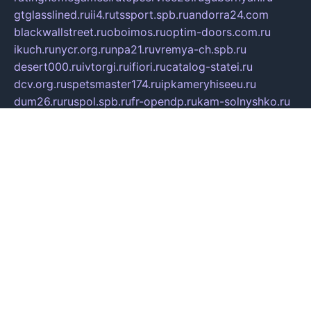
gtglasslined.ru
ii4.ru
tssport.spb.ru
andorra24.com
blackwallstreet.ru
oboimos.ru
optim-doors.com.ru
ikuch.ru
nycr.org.ru
npa21.ru
vremya-ch.spb.ru
desert000.ru
ivtorgi.ru
ifiori.ru
catalog-statei.ru
dcv.org.ru
spetsmaster174.ru
ipkameryhiseeu.ru
dum26.ru
ruspol.spb.ru
fr-opendp.ru
kam-solnyshko.ru
cheyenne-arapaho.ru
sevzapmetal.spb.ru
ted-lapidus.spb.ru
parasite-eliminator.ru
sigma-complete.ru
modernworld.ru
dama-moda.ru
eholot-group.ru
sk-nvkz.ru
DRONGOLD.RU
democratia2.ru
i-farmer.ru
mass-sport.org
jablonex.spb.ru
bookmess.ru
linkword.ru
refineua.com.ru
cs-spec.net.ru
altay-mebel.ru
DNK-THEATRE.RU
mechaniks.spb.ru
ipcamtechage.ru
skosta.ru
a-sun.ru
stroy-ldsp.ru
snowlands.org.ru
childrensshoes.ru
mrlizzy.ru
mebelsofiakrd.ru
bulizhenko.ru
rumantick.net.ru
mtszerno.ru
daily-fishing.ru
glushiteli-v-spb.ru
megasat.org.ru