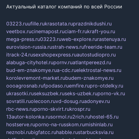
Актуальный каталог компаний по всей России
03223.ru
ufille.ru
krasotata.ru
prazdnikdushi.ru
veetbox.ru
cinemapost.ru
ciam-fr.ru
kraft-you.ru
mega-press.ru
03223.ru
web-explore.ru
rastenuya.ru
eurovision-russia.ru
strah-news.ru
freeride-team.ru
itrack-24.ru
sexshopexpress.ru
autostudiopro.ru
alabuga-cityhotel.ru
pornv.ru
atlantpereezd.ru
bud-em-znakomye.ru
a-cdc.ru
elektrostal-news.ru
korolevremont-market.ru
budem-znakomye.ru
oooagrosnab.ru
fpodaso.ru
emfire.ru
pro-otdelky.ru
ukrasotki.ru
seksuzbek.ru
seks-uzbek.ru
porno-vk.ru
sovratili.ru
olecoon.ru
vd-dosug.ru
adonyev.ru
rbc-news.ru
porno-skvirt.ru
krospr.ru
13autor-kolonka.ru
sormol.ru
2rich.ru
hostel-65.ru
hostserve.ru
porno-na-russkom.ru
mishinlab.ru
neznobi.ru
bigfatcc.ru
habble.ru
starbucksvia.ru