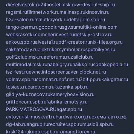
dieselvostok.ru
24hostel.msk.ru
w-dev.ru
f-ship.ru
regsmi.ru
filmnetwork.ru
malinasp.ru
kinosvin.ru
h2o-salon.ru
malutkayork.ru
deltaprim.spb.ru
tango-perm.ru
gooddir.ru
sgv.su
multiki-online.com
webkrasotki.com
cherinvest.ru
detskiy-ostrov.ru
ankou.spb.ru
alvesta1.ru
pdf-creator.ru
nix-files.org.ru
sakhatoday.ru
elektrikersymboler.ru
sputnikyes.ru
golf2club.msk.ru
aeforums.ru
zallclub.ru
multimodal.msk.ru
habaigry.ru
haikko.ru
sobakopedia.ru
isz-fest.ru
ewnc.info
screensaver-clock.net.ru
volnav.spb.ru
comnat.ru
npf.net.ru
7bit.pp.ru
kalugatur.ru
tesiaes.ru
card.com.ru
kazanka.spb.ru
gildiya-kuznecov.ru
kameryboavision.ru
griffoncom.spb.ru
fabrika-emotsiy.ru
PARK-MATROSOVA.RU
agat.spb.ru
avtoyurist-moskva1.ru
hardware.org.ru
схема-авто.рф
dg-lab.ru
angrup.ru
recruiter.spb.ru
music8.spb.ru
krsk124.ru
kubok.spb.ru
romanofforex.ru