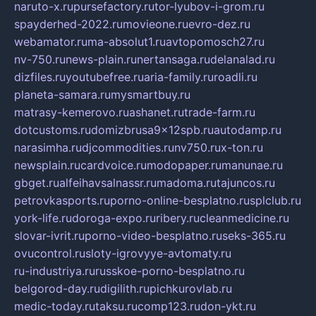
naruto-x.ru
pursefactory.ru
tor-lyubov-i-grom.ru
spayderhed-2022.ru
movieone.ru
evro-dez.ru
webamator.ru
ma-absolut1.ru
avtopomosch27.ru
nv-750.ru
news-plain.ru
nertansaga.ru
delanalad.ru
dizfiles.ru
youtubefree.ru
aria-family.ru
roadli.ru
planeta-samara.ru
mysmartbuy.ru
matrasy-kemerovo.ru
ashanet.ru
trade-farm.ru
dotcustoms.ru
domizbrusa9x12spb.ru
autodamp.ru
narasimha.ru
djcommodities.ru
nv750.ru
x-ton.ru
newsplain.ru
cardvoice.ru
modopaper.ru
manunae.ru
gbget.ru
alfeihavsalnassr.ru
madoma.ru
tajuncos.ru
petrovkasports.ru
porno-online-besplatno.ru
splclub.ru
york-life.ru
doroga-expo.ru
ribery.ru
cleanmedicine.ru
slovar-ivrit.ru
porno-video-besplatno.ru
seks-365.ru
ovucontrol.ru
sloty-igrovyye-avtomaty.ru
ru-industriya.ru
russkoe-porno-besplatno.ru
belgorod-day.ru
digilith.ru
pichkurovlab.ru
medic-today.ru
taksu.ru
comp123.ru
don-ykt.ru