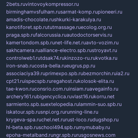
2bets.ru
vintovoykompressor.ru
birminghamvsfulham.ru
sarmat-komp.ru
pioneeri.ru
amadis-chocolate.ru
shkurki-karakulya.ru
kanotiforet.spb.ru
tutmassage.ru
ecolog.org.ru
praga.spb.ru
falcorussia.ru
autodoctorservis.ru
kamertondom.spb.ru
net-life.net.ru
avto-vozim.ru
sakhcamera.ru
alliance-electro.spb.ru
stroyavt.ru
controlweb1.ru
tdsak74.ru
kinzozo-ru.ru
kvotka.ru
iron-snab.ru
costa-bella.ru
eugrus.pp.ru
associaciya39.ru
primexpo.spb.ru
bezmorchin.ru
ia2.ru
cpt21.ru
ispecspb.ru
regahost.ru
kolosok-elita.ru
tae-kwon.ru
consrio.com.ru
insiam.ru
avegainfo.ru
archery161.ru
bigencyclica.ru
vlast16.ru
korru.net
sarmiento.spb.su
extelopedia.ru
lammin-suo.spb.ru
iskatour.spb.ru
snpi.org.ru
running-line.ru
krygeva-spa.ru
chel.net.ru
rust-loco.ru
dugshop.ru
hl-beta.spb.ru
school494.spb.ru
mymubaby.ru
epoha-metalband.ru
ngr.spb.ru
rusgosnews.com