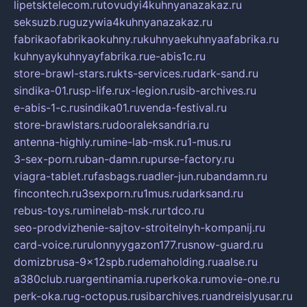
lipetsktelecom.ru
tovudyi4kuhnyanazakaz.ru
seksuzb.ru
guzywia4kuhnyanazakaz.ru
fabrikaofabrikaokuhny.ru
kuhnyaekuhnyaafabrika.ru
kuhnyaykuhnyayfabrika.ru
e-abis1c.ru
store-brawl-stars.ru
kts-services.ru
dark-sand.ru
sindika-01.ru
sp-life.ru
x-legion.ru
sib-archives.ru
e-abis-1-c.ru
sindika01.ru
venda-festival.ru
store-brawlstars.ru
dooraleksandria.ru
antenna-highly.ru
mine-lab-msk.ru
1-mus.ru
3-sex-porn.ru
ban-damn.ru
purse-factory.ru
viagra-tablet.ru
fasbags.ru
adler-jun.ru
bandamn.ru
fincontech.ru
3sexporn.ru
1mus.ru
darksand.ru
rebus-toys.ru
minelab-msk.ru
rtdco.ru
seo-prodvizhenie-sajtov-stroitelnyh-kompanij.ru
card-voice.ru
rulonnyygazon177.ru
snow-guard.ru
domizbrusa-9x12spb.ru
demaholding.ru
aalse.ru
a380club.ru
argentinamia.ru
perkoka.ru
movie-one.ru
perk-oka.ru
g-octopus.ru
sibarchives.ru
andreislyusar.ru