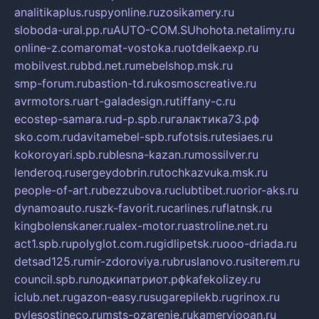
analitikaplus.ru
spyonline.ru
zosikamery.ru
sloboda-ural.pp.ru
AUTO-COM.SU
hohota.net
alimy.ru
online-z.com
aromat-vostoka.ru
otdelkaexp.ru
mobilvest.ru
bbd.net.ru
mebelshop.msk.ru
smp-forum.ru
bastion-td.ru
kosmoscreative.ru
avrmotors.ru
art-galadesign.ru
tiffany-c.ru
ecostep-samara.ru
d-p.spb.ru
галактика73.рф
sko.com.ru
davitamebel-spb.ru
fotsis.ru
tesiaes.ru
kokoroyari.spb.ru
blesna-kazan.ru
mossilver.ru
lenderoq.ru
sergeydobrin.ru
tochkazvuka.msk.ru
people-of-art.ru
bezzubova.ru
clubtibet.ru
orior-aks.ru
dynamoauto.ru
szk-favorit.ru
carlines.ru
flatnsk.ru
kingbolenskaner.ru
alex-motor.ru
astroline.net.ru
act1.spb.ru
polyglot.com.ru
gidlipetsk.ru
ooo-driada.ru
detsad125.ru
mir-zdoroviya.ru
bruslanovo.ru
siterem.ru
council.spb.ru
лодкипатриот.рф
kafekolizey.ru
iclub.net.ru
gazon-easy.ru
sugarepilekb.ru
grinox.ru
pylesostineco.ru
msts-ozarenie.ru
kameryjooan.ru