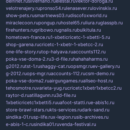
delfinet.ru
silvernano.ru
elestal.ru
vektor-doroga.ru
velotrenajery.ru
pronso54.ru
lenasever.ru
lovinskix.ru
show-pets.ru
smartnews03.ru
discofoxworld.ru
miraclecoon.ru
pongup.ru
hostel65.ru
liura.ru
glasspb.ru
firehunters.ru
gribowo.ru
gnalis.ru
bulkitula.ru
hometown-france.ru
1-xbeticricetc-1-xbetti-5.ru
shop-garena.ru
cricetc-1-xbetr-1-xbetcc-2.ru
one-life-story.ru
top-halyava.ru
accounts112.ru
poka-vse-doma-2.ru
3-d-file.ru
hahahaharms.ru
g2012.ru
tst-1.ru
shaggy-cat.ru
opsmgr.ru
ev-gallery.ru
g-2012.ru
ops-mgr.ru
accounts-112.ru
csm-demo.ru
poka-vse-doma2.ru
airgungames.ru
allseo-host.ru
tehosmotre.ru
varieta-yug.ru
cricetc1xbetr1xbetcc2.ru
raytor-d.ru
atillagunn.ru
3d-file.ru
1xbeticricetc1xbetti5.ru
uafoot-statti.ru
e-abis1c.ru
store-brawl-stars.ru
kts-services.ru
dark-sand.ru
sindika-01.ru
sp-life.ru
x-legion.ru
sib-archives.ru
e-abis-1-c.ru
sindika01.ru
venda-festival.ru