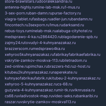
store-brawlstars.ru
dooraleksandria.ru
antenna-highly.ru
mine-lab-msk.ru
1-mus.ru
3-sex-porn.ru
ban-damn.ru
purse-factory.ru
viagra-tablet.ru
fasbags.ru
adler-jun.ru
bandamn.ru
fincontech.ru
3sexporn.ru
1mus.ru
darksand.ru
rebus-toys.ru
minelab-msk.ru
alabuga-cityhotel.ru
medsprawo-4-ka.ru
2864420.ru
blagodarenie-spb.ru
zajmy24.ru
tovudyi-4-kuhnyanazakaz.ru
brazzerscom.ru
medsprawo4ka.ru
xehyroo5kuhnyanazakaz.ru
fabrikayfabrikaefabrika.ru
vskrytie-zamkov-moskva-113.ru
biletnadom.ru
zed-online.ru
pimchax.ru
brazzers-hd.ru
z-host.ru
kitubeu2kuhnyanazakaz.ru
naperekate.ru
kuhnyaofabrikaufabrik.ru
kitubeu-2-kuhnyanazakaz.ru
xehyroo-5-kuhnyanazakaz.ru
cs-68.ru
guzywia-4-kuhnyanazakaz.ru
mir-tk.ru
vlknrussia.ru
cs68.ru
vladivostok-map.ru
video-seks.ru
bankaribi.ru
raszar.ru
vskrytie-zamkov-moskva113.ru