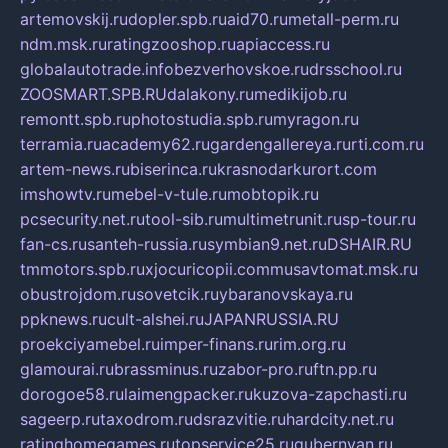
artemovskij.ru
dopler.spb.ru
aid70.ru
metall-perm.ru
ndm.msk.ru
ratingzooshop.ru
apiaccess.ru
globalautotrade.info
bezverhovskoe.ru
drsschool.ru
ZOOSMART.SPB.RU
dalakony.ru
medikijob.ru
remontt.spb.ru
photostudia.spb.ru
myragon.ru
terramia.ru
academy62.ru
gardengallereya.ru
rti.com.ru
artem-news.ru
biserinca.ru
krasnodarkurort.com
imshowtv.ru
mebel-v-tule.ru
mobtopik.ru
pcsecurity.net.ru
tool-sib.ru
multimetrunit.ru
sp-tour.ru
fan-cs.ru
santeh-russia.ru
symbian9.net.ru
DSHAIR.RU
tmmotors.spb.ru
xjocuricopii.com
musavtomat.msk.ru
obustrojdom.ru
sovetcik.ru
ybaranovskaya.ru
ppknews.ru
cult-alshei.ru
JAPANRUSSIA.RU
proekciyamebel.ru
imper-finans.ru
rim.org.ru
glamourai.ru
brassminus.ru
zabor-pro.ru
ftn.pp.ru
dorogoe58.ru
laimengpacker.ru
kuzova-zapchasti.ru
sageerp.ru
taxodrom.ru
dsrazvitie.ru
hardcity.net.ru
ratinghomegames.ru
topservice25.ru
gubernyan.ru