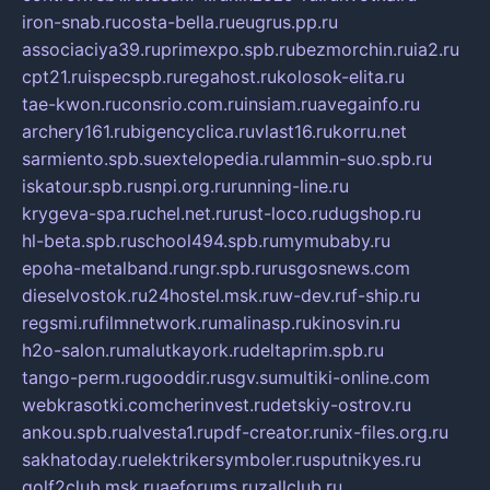
iron-snab.ru
costa-bella.ru
eugrus.pp.ru
associaciya39.ru
primexpo.spb.ru
bezmorchin.ru
ia2.ru
cpt21.ru
ispecspb.ru
regahost.ru
kolosok-elita.ru
tae-kwon.ru
consrio.com.ru
insiam.ru
avegainfo.ru
archery161.ru
bigencyclica.ru
vlast16.ru
korru.net
sarmiento.spb.su
extelopedia.ru
lammin-suo.spb.ru
iskatour.spb.ru
snpi.org.ru
running-line.ru
krygeva-spa.ru
chel.net.ru
rust-loco.ru
dugshop.ru
hl-beta.spb.ru
school494.spb.ru
mymubaby.ru
epoha-metalband.ru
ngr.spb.ru
rusgosnews.com
dieselvostok.ru
24hostel.msk.ru
w-dev.ru
f-ship.ru
regsmi.ru
filmnetwork.ru
malinasp.ru
kinosvin.ru
h2o-salon.ru
malutkayork.ru
deltaprim.spb.ru
tango-perm.ru
gooddir.ru
sgv.su
multiki-online.com
webkrasotki.com
cherinvest.ru
detskiy-ostrov.ru
ankou.spb.ru
alvesta1.ru
pdf-creator.ru
nix-files.org.ru
sakhatoday.ru
elektrikersymboler.ru
sputnikyes.ru
golf2club.msk.ru
aeforums.ru
zallclub.ru