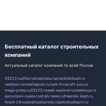
Бесплатный каталог строительных
компаний
Актуальный каталог компаний по всей России
03223.ru
ufille.ru
krasotata.ru
prazdnikdushi.ru
veetbox.ru
cinemapost.ru
ciam-fr.ru
kraft-you.ru
mega-press.ru
03223.ru
web-explore.ru
rastenuya.ru
eurovision-russia.ru
strah-news.ru
freeride-team.ru
itrack-24.ru
sexshopexpress.ru
autostudiopro.ru