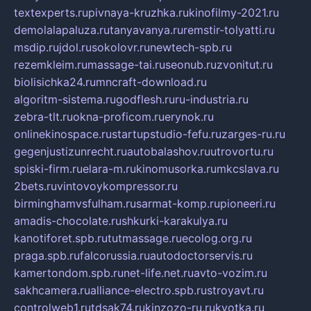
textexperts.ru
pivnaya-kruzhka.ru
kinofilmy-2021.ru
demolalapaluza.ru
tanyavanya.ru
remstir-tolyatti.ru
msdip.ru
jdol.ru
sokolovr.ru
newtech-spb.ru
rezemkleim.ru
massage-tai.ru
seonub.ru
zvonitut.ru
biolisichka24.ru
mncraft-download.ru
algoritm-sistema.ru
godflesh.ru
ru-industria.ru
zebra-tlt.ru
okna-proficom.ru
erynok.ru
onlinekinospace.ru
startupstudio-fefu.ru
zarges-ru.ru
gegenjustizunrecht.ru
autobalashov.ru
utrovortu.ru
spiski-firm.ru
elara-m.ru
kinomusorka.ru
mkcslava.ru
2bets.ru
vintovoykompressor.ru
birminghamvsfulham.ru
sarmat-komp.ru
pioneeri.ru
amadis-chocolate.ru
shkurki-karakulya.ru
kanotiforet.spb.ru
tutmassage.ru
ecolog.org.ru
praga.spb.ru
falcorussia.ru
autodoctorservis.ru
kamertondom.spb.ru
net-life.net.ru
avto-vozim.ru
sakhcamera.ru
alliance-electro.spb.ru
stroyavt.ru
controlweb1.ru
tdsak74.ru
kinzozo-ru.ru
kvotka.ru