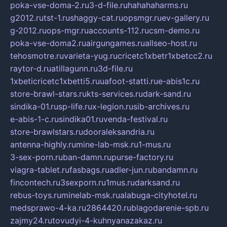
poka-vse-doma-2.ru
3-d-file.ru
hahahaharms.ru
g2012.ru
tst-1.ru
shaggy-cat.ru
opsmgr.ru
ev-gallery.ru
g-2012.ru
ops-mgr.ru
accounts-112.ru
csm-demo.ru
poka-vse-doma2.ru
airgungames.ru
allseo-host.ru
tehosmotre.ru
varieta-yug.ru
cricetc1xbetr1xbetcc2.ru
raytor-d.ru
atillagunn.ru
3d-file.ru
1xbeticricetc1xbetti5.ru
uafoot-statti.ru
e-abis1c.ru
store-brawl-stars.ru
kts-services.ru
dark-sand.ru
sindika-01.ru
sp-life.ru
x-legion.ru
sib-archives.ru
e-abis-1-c.ru
sindika01.ru
venda-festival.ru
store-brawlstars.ru
dooraleksandria.ru
antenna-highly.ru
mine-lab-msk.ru
1-mus.ru
3-sex-porn.ru
ban-damn.ru
purse-factory.ru
viagra-tablet.ru
fasbags.ru
adler-jun.ru
bandamn.ru
fincontech.ru
3sexporn.ru
1mus.ru
darksand.ru
rebus-toys.ru
minelab-msk.ru
alabuga-cityhotel.ru
medsprawo-4-ka.ru
2864420.ru
blagodarenie-spb.ru
zajmy24.ru
tovudyi-4-kuhnyanazakaz.ru