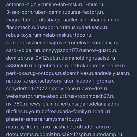
antenna-highly.ru
mine-lab-msk.ru
1-mus.ru
3-sex-porn.ru
ban-damn.ru
purse-factory.ru
viagra-tablet.ru
fasbags.ru
adler-jun.ru
bandamn.ru
fincontech.ru
3sexporn.ru
1mus.ru
darksand.ru
rebus-toys.ru
minelab-msk.ru
rtdco.ru
seo-prodvizhenie-sajtov-stroitelnyh-kompanij.ru
card-voice.ru
rulonnyygazon177.ru
snow-guard.ru
domizbrusa-9x12spb.ru
demaholding.ru
aalse.ru
a380club.ru
argentinamia.ru
perkoka.ru
movie-one.ru
perk-oka.ru
g-octopus.ru
sibarchives.ru
andreislyusar.ru
naruto-x.ru
pursefactory.ru
tor-lyubov-i-grom.ru
spayderhed-2022.ru
movieone.ru
evro-dez.ru
webamator.ru
ma-absolut1.ru
avtopomosch27.ru
nv-750.ru
news-plain.ru
nertansaga.ru
delanalad.ru
dizfiles.ru
youtubefree.ru
aria-family.ru
roadli.ru
planeta-samara.ru
mysmartbuy.ru
matrasy-kemerovo.ru
ashanet.ru
trade-farm.ru
dotcustoms.ru
domizbrusa9x12spb.ru
autodamp.ru