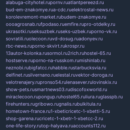
alabuga-cityhotel.ru
pornv.ru
atlantpereezd.ru
bud-em-znakomye.ru
a-cdc.ru
elektrostal-news.ru
korolevremont-market.ru
budem-znakomye.ru
oooagrosnab.ru
fpodaso.ru
emfire.ru
pro-otdelky.ru
ukrasotki.ru
seksuzbek.ru
seks-uzbek.ru
porno-vk.ru
sovratili.ru
olecoon.ru
vd-dosug.ru
adonyev.ru
rbc-news.ru
porno-skvirt.ru
krospr.ru
13autor-kolonka.ru
sormol.ru
2rich.ru
hostel-65.ru
hostserve.ru
porno-na-russkom.ru
mishinlab.ru
neznobi.ru
bigfatcc.ru
habble.ru
starbucksvia.ru
delfinet.ru
silvernano.ru
elestal.ru
vektor-doroga.ru
velotrenajery.ru
pronso54.ru
lenasever.ru
lovinskix.ru
show-pets.ru
smartnews03.ru
discofoxworld.ru
miraclecoon.ru
pongup.ru
hostel65.ru
liura.ru
glasspb.ru
firehunters.ru
gribowo.ru
gnalis.ru
bulkitula.ru
hometown-france.ru
1-xbeticricetc-1-xbetti-5.ru
shop-garena.ru
cricetc-1-xbetr-1-xbetcc-2.ru
one-life-story.ru
top-halyava.ru
accounts112.ru