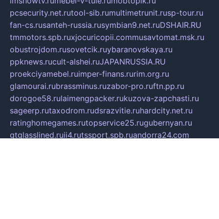
imshowtv.ru
mebel-v-tule.ru
mobtopik.ru
pcsecurity.net.ru
tool-sib.ru
multimetrunit.ru
sp-tour.ru
fan-cs.ru
santeh-russia.ru
symbian9.net.ru
DSHAIR.RU
tmmotors.spb.ru
xjocuricopii.com
musavtomat.msk.ru
obustrojdom.ru
sovetcik.ru
ybaranovskaya.ru
ppknews.ru
cult-alshei.ru
JAPANRUSSIA.RU
proekciyamebel.ru
imper-finans.ru
rim.org.ru
glamourai.ru
brassminus.ru
zabor-pro.ru
ftn.pp.ru
dorogoe58.ru
laimengpacker.ru
kuzova-zapchasti.ru
sageerp.ru
taxodrom.ru
dsrazvitie.ru
hardcity.net.ru
ratinghomegames.ru
topservice25.ru
gubernyan.ru
gtglasslined.ru
ii4.ru
tssport.spb.ru
andorra24.com
blackwallstreet.ru
oboimos.ru
optim-doors.com.ru
ikuch.ru
nycr.org.ru
npa21.ru
vremya-ch.spb.ru
desert000.ru
ivtorgi.ru
ifiori.ru
catalog-statei.ru
dcv.org.ru
spetsmaster174.ru
ipkameryhiseeu.ru
dum26.ru
ruspol.spb.ru
fr-opendp.ru
kam-solnyshko.ru
cheyenne-arapaho.ru
sevzapmetal.spb.ru