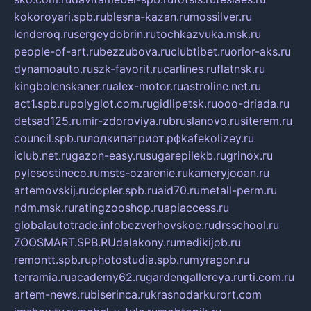
kokoroyari.spb.ru
blesna-kazan.ru
mossilver.ru
lenderoq.ru
sergeydobrin.ru
tochkazvuka.msk.ru
people-of-art.ru
bezzubova.ru
clubtibet.ru
orior-aks.ru
dynamoauto.ru
szk-favorit.ru
carlines.ru
flatnsk.ru
kingbolenskaner.ru
alex-motor.ru
astroline.net.ru
act1.spb.ru
polyglot.com.ru
gidlipetsk.ru
ooo-driada.ru
detsad125.ru
mir-zdoroviya.ru
bruslanovo.ru
siterem.ru
council.spb.ru
лодкипатриот.рф
kafekolizey.ru
iclub.net.ru
gazon-easy.ru
sugarepilekb.ru
grinox.ru
pylesostineco.ru
msts-ozarenie.ru
kameryjooan.ru
artemovskij.ru
dopler.spb.ru
aid70.ru
metall-perm.ru
ndm.msk.ru
ratingzooshop.ru
apiaccess.ru
globalautotrade.info
bezverhovskoe.ru
drsschool.ru
ZOOSMART.SPB.RU
dalakony.ru
medikijob.ru
remontt.spb.ru
photostudia.spb.ru
myragon.ru
terramia.ru
academy62.ru
gardengallereya.ru
rti.com.ru
artem-news.ru
biserinca.ru
krasnodarkurort.com