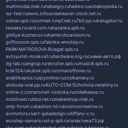
multimodal.msk.ru
habaigry.ru
haikko.ru
sobakopedia.ru
isz-fest.ru
ewnc.info
screensaver-clock.net.ru
volnav.spb.ru
comnat.ru
npf.net.ru
7bit.pp.ru
kalugatur.ru
tesiaes.ru
card.com.ru
kazanka.spb.ru
gildiya-kuznecov.ru
kameryboavision.ru
griffoncom.spb.ru
fabrika-emotsiy.ru
PARK-MATROSOVA.RU
agat.spb.ru
avtoyurist-moskva1.ru
hardware.org.ru
схема-авто.рф
dg-lab.ru
angrup.ru
recruiter.spb.ru
music8.spb.ru
krsk124.ru
kubok.spb.ru
romanofforex.ru
analitikaplus.ru
spyonline.ru
zosikamery.ru
sloboda-ural.pp.ru
AUTO-COM.SU
hohota.net
alimy.ru
online-z.com
aromat-vostoka.ru
otdelkaexp.ru
mobilvest.ru
bbd.net.ru
mebelshop.msk.ru
smp-forum.ru
bastion-td.ru
kosmoscreative.ru
avrmotors.ru
art-galadesign.ru
tiffany-c.ru
ecostep-samara.ru
d-p.spb.ru
галактика73.рф
sko.com.ru
davitamebel-spb.ru
fotsis.ru
tesiaes.ru