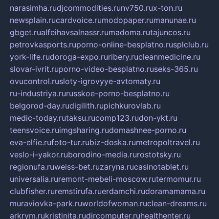
narasimha.ru
djcommodities.ru
nv750.ru
x-ton.ru
newsplain.ru
cardvoice.ru
modopaper.ru
manunae.ru
gbget.ru
alfeihavsalnassr.ru
madoma.ru
tajuncos.ru
petrovkasports.ru
porno-online-besplatno.ru
splclub.ru
york-life.ru
doroga-expo.ru
ribery.ru
cleanmedicine.ru
slovar-ivrit.ru
porno-video-besplatno.ru
seks-365.ru
ovucontrol.ru
sloty-igrovyye-avtomaty.ru
ru-industriya.ru
russkoe-porno-besplatno.ru
belgorod-day.ru
digilith.ru
pichkurovlab.ru
medic-today.ru
taksu.ru
comp123.ru
don-ykt.ru
teensvoice.ru
imgsharing.ru
domashnee-porno.ru
eva-elfie.ru
foto-tur.ru
biz-doska.ru
metropoltravel.ru
veslo-i-yakor.ru
borodino-media.ru
rostotsky.ru
regionufa.ru
weiss-bet.ru
zaryna.ru
casinotablet.ru
universalia.ru
remont-mebeli-moscow.ru
termomur.ru
clubfisher.ru
remstirufa.ru
erdamchi.ru
doramamama.ru
muraviovka-park.ru
worldofwoman.ru
clean-dreams.ru
arkrym.ru
kristinita.ru
dircomputer.ru
healthenter.ru