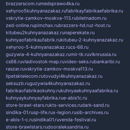
brazzerscom.ru
medsprawo4ka.ru
xehyroo5kuhnyanazakaz.ru
fabrikayfabrikaefabrika.ru
vskrytie-zamkov-moskva-113.ru
biletnadom.ru
zed-online.ru
pimchax.ru
brazzers-hd.ru
z-host.ru
kitubeu2kuhnyanazakaz.ru
naperekate.ru
kuhnyaofabrikaufabrik.ru
kitubeu-2-kuhnyanazakaz.ru
xehyroo-5-kuhnyanazakaz.ru
cs-68.ru
guzywia-4-kuhnyanazakaz.ru
mir-tk.ru
vlknrussia.ru
cs68.ru
vladivostok-map.ru
video-seks.ru
bankaribi.ru
raszar.ru
vskrytie-zamkov-moskva113.ru
lipetsktelecom.ru
tovudyi4kuhnyanazakaz.ru
seksuzb.ru
guzywia4kuhnyanazakaz.ru
fabrikaofabrikaokuhny.ru
kuhnyaekuhnyaafabrika.ru
kuhnyaykuhnyayfabrika.ru
e-abis1c.ru
store-brawl-stars.ru
kts-services.ru
dark-sand.ru
sindika-01.ru
sp-life.ru
x-legion.ru
sib-archives.ru
e-abis-1-c.ru
sindika01.ru
venda-festival.ru
store-brawlstars.ru
dooraleksandria.ru