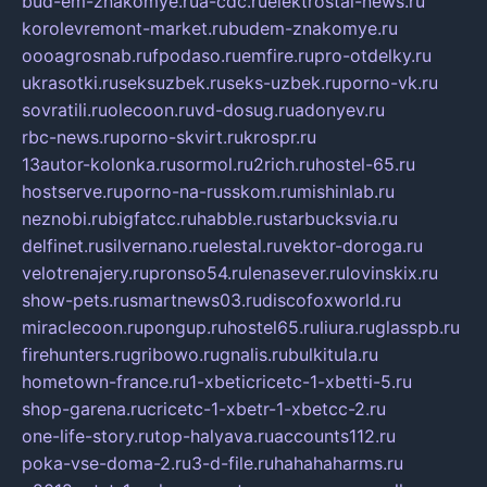
bud-em-znakomye.ru
a-cdc.ru
elektrostal-news.ru
korolevremont-market.ru
budem-znakomye.ru
oooagrosnab.ru
fpodaso.ru
emfire.ru
pro-otdelky.ru
ukrasotki.ru
seksuzbek.ru
seks-uzbek.ru
porno-vk.ru
sovratili.ru
olecoon.ru
vd-dosug.ru
adonyev.ru
rbc-news.ru
porno-skvirt.ru
krospr.ru
13autor-kolonka.ru
sormol.ru
2rich.ru
hostel-65.ru
hostserve.ru
porno-na-russkom.ru
mishinlab.ru
neznobi.ru
bigfatcc.ru
habble.ru
starbucksvia.ru
delfinet.ru
silvernano.ru
elestal.ru
vektor-doroga.ru
velotrenajery.ru
pronso54.ru
lenasever.ru
lovinskix.ru
show-pets.ru
smartnews03.ru
discofoxworld.ru
miraclecoon.ru
pongup.ru
hostel65.ru
liura.ru
glasspb.ru
firehunters.ru
gribowo.ru
gnalis.ru
bulkitula.ru
hometown-france.ru
1-xbeticricetc-1-xbetti-5.ru
shop-garena.ru
cricetc-1-xbetr-1-xbetcc-2.ru
one-life-story.ru
top-halyava.ru
accounts112.ru
poka-vse-doma-2.ru
3-d-file.ru
hahahaharms.ru