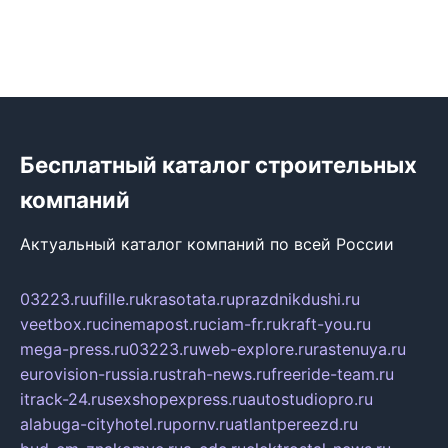
Бесплатный каталог строительных
компаний
Актуальный каталог компаний по всей России
03223.ru
ufille.ru
krasotata.ru
prazdnikdushi.ru
veetbox.ru
cinemapost.ru
ciam-fr.ru
kraft-you.ru
mega-press.ru
03223.ru
web-explore.ru
rastenuya.ru
eurovision-russia.ru
strah-news.ru
freeride-team.ru
itrack-24.ru
sexshopexpress.ru
autostudiopro.ru
alabuga-cityhotel.ru
pornv.ru
atlantpereezd.ru