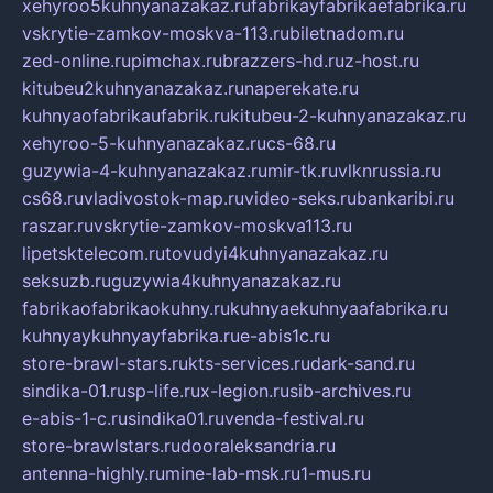
xehyroo5kuhnyanazakaz.ru
fabrikayfabrikaefabrika.ru
vskrytie-zamkov-moskva-113.ru
biletnadom.ru
zed-online.ru
pimchax.ru
brazzers-hd.ru
z-host.ru
kitubeu2kuhnyanazakaz.ru
naperekate.ru
kuhnyaofabrikaufabrik.ru
kitubeu-2-kuhnyanazakaz.ru
xehyroo-5-kuhnyanazakaz.ru
cs-68.ru
guzywia-4-kuhnyanazakaz.ru
mir-tk.ru
vlknrussia.ru
cs68.ru
vladivostok-map.ru
video-seks.ru
bankaribi.ru
raszar.ru
vskrytie-zamkov-moskva113.ru
lipetsktelecom.ru
tovudyi4kuhnyanazakaz.ru
seksuzb.ru
guzywia4kuhnyanazakaz.ru
fabrikaofabrikaokuhny.ru
kuhnyaekuhnyaafabrika.ru
kuhnyaykuhnyayfabrika.ru
e-abis1c.ru
store-brawl-stars.ru
kts-services.ru
dark-sand.ru
sindika-01.ru
sp-life.ru
x-legion.ru
sib-archives.ru
e-abis-1-c.ru
sindika01.ru
venda-festival.ru
store-brawlstars.ru
dooraleksandria.ru
antenna-highly.ru
mine-lab-msk.ru
1-mus.ru