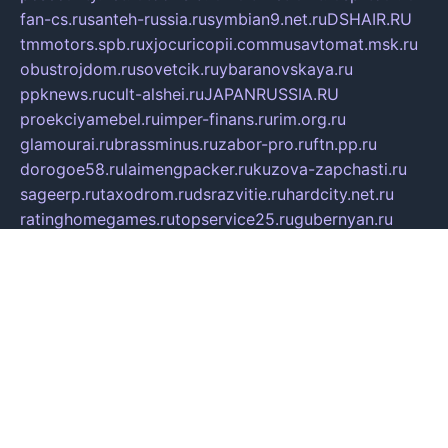
fan-cs.ru
santeh-russia.ru
symbian9.net.ru
DSHAIR.RU
tmmotors.spb.ru
xjocuricopii.com
musavtomat.msk.ru
obustrojdom.ru
sovetcik.ru
ybaranovskaya.ru
ppknews.ru
cult-alshei.ru
JAPANRUSSIA.RU
proekciyamebel.ru
imper-finans.ru
rim.org.ru
glamourai.ru
brassminus.ru
zabor-pro.ru
ftn.pp.ru
dorogoe58.ru
laimengpacker.ru
kuzova-zapchasti.ru
sageerp.ru
taxodrom.ru
dsrazvitie.ru
hardcity.net.ru
ratinghomegames.ru
topservice25.ru
gubernyan.ru
gtglasslined.ru
ii4.ru
tssport.spb.ru
andorra24.com
blackwallstreet.ru
oboimos.ru
optim-doors.com.ru
ikuch.ru
nycr.org.ru
npa21.ru
vremya-ch.spb.ru
desert000.ru
ivtorgi.ru
ifiori.ru
catalog-statei.ru
dcv.org.ru
spetsmaster174.ru
ipkameryhiseeu.ru
dum26.ru
ruspol.spb.ru
fr-opendp.ru
kam-solnyshko.ru
cheyenne-arapaho.ru
sevzapmetal.spb.ru
ted-lapidus.spb.ru
parasite-eliminator.ru
sigma-complete.ru
modernworld.ru
dama-moda.ru