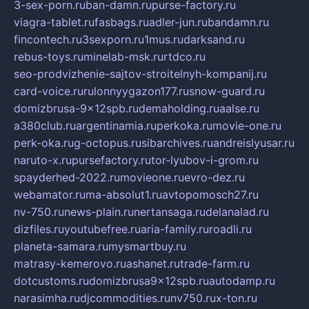
3-sex-porn.ru
ban-damn.ru
purse-factory.ru
viagra-tablet.ru
fasbags.ru
adler-jun.ru
bandamn.ru
fincontech.ru
3sexporn.ru
1mus.ru
darksand.ru
rebus-toys.ru
minelab-msk.ru
rtdco.ru
seo-prodvizhenie-sajtov-stroitelnyh-kompanij.ru
card-voice.ru
rulonnyygazon177.ru
snow-guard.ru
domizbrusa-9x12spb.ru
demaholding.ru
aalse.ru
a380club.ru
argentinamia.ru
perkoka.ru
movie-one.ru
perk-oka.ru
g-octopus.ru
sibarchives.ru
andreislyusar.ru
naruto-x.ru
pursefactory.ru
tor-lyubov-i-grom.ru
spayderhed-2022.ru
movieone.ru
evro-dez.ru
webamator.ru
ma-absolut1.ru
avtopomosch27.ru
nv-750.ru
news-plain.ru
nertansaga.ru
delanalad.ru
dizfiles.ru
youtubefree.ru
aria-family.ru
roadli.ru
planeta-samara.ru
mysmartbuy.ru
matrasy-kemerovo.ru
ashanet.ru
trade-farm.ru
dotcustoms.ru
domizbrusa9x12spb.ru
autodamp.ru
narasimha.ru
djcommodities.ru
nv750.ru
x-ton.ru