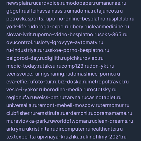
newsplain.ru
cardvoice.ru
modopaper.ru
manunae.ru
gbget.ru
alfeihavsalnassr.ru
madoma.ru
tajuncos.ru
petrovkasports.ru
porno-online-besplatno.ru
splclub.ru
york-life.ru
doroga-expo.ru
ribery.ru
cleanmedicine.ru
slovar-ivrit.ru
porno-video-besplatno.ru
seks-365.ru
ovucontrol.ru
sloty-igrovyye-avtomaty.ru
ru-industriya.ru
russkoe-porno-besplatno.ru
belgorod-day.ru
digilith.ru
pichkurovlab.ru
medic-today.ru
taksu.ru
comp123.ru
don-ykt.ru
teensvoice.ru
imgsharing.ru
domashnee-porno.ru
eva-elfie.ru
foto-tur.ru
biz-doska.ru
metropoltravel.ru
veslo-i-yakor.ru
borodino-media.ru
rostotsky.ru
regionufa.ru
weiss-bet.ru
zaryna.ru
casinotablet.ru
universalia.ru
remont-mebeli-moscow.ru
termomur.ru
clubfisher.ru
remstirufa.ru
erdamchi.ru
doramamama.ru
muraviovka-park.ru
worldofwoman.ru
clean-dreams.ru
arkrym.ru
kristinita.ru
dircomputer.ru
healthenter.ru
textexperts.ru
pivnaya-kruzhka.ru
kinofilmy-2021.ru