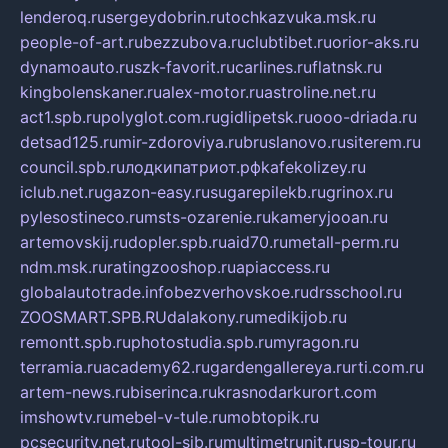
lenderoq.ru
sergeydobrin.ru
tochkazvuka.msk.ru
people-of-art.ru
bezzubova.ru
clubtibet.ru
orior-aks.ru
dynamoauto.ru
szk-favorit.ru
carlines.ru
flatnsk.ru
kingbolenskaner.ru
alex-motor.ru
astroline.net.ru
act1.spb.ru
polyglot.com.ru
gidlipetsk.ru
ooo-driada.ru
detsad125.ru
mir-zdoroviya.ru
bruslanovo.ru
siterem.ru
council.spb.ru
лодкипатриот.рф
kafekolizey.ru
iclub.net.ru
gazon-easy.ru
sugarepilekb.ru
grinox.ru
pylesostineco.ru
msts-ozarenie.ru
kameryjooan.ru
artemovskij.ru
dopler.spb.ru
aid70.ru
metall-perm.ru
ndm.msk.ru
ratingzooshop.ru
apiaccess.ru
globalautotrade.info
bezverhovskoe.ru
drsschool.ru
ZOOSMART.SPB.RU
dalakony.ru
medikijob.ru
remontt.spb.ru
photostudia.spb.ru
myragon.ru
terramia.ru
academy62.ru
gardengallereya.ru
rti.com.ru
artem-news.ru
biserinca.ru
krasnodarkurort.com
imshowtv.ru
mebel-v-tule.ru
mobtopik.ru
pcsecurity.net.ru
tool-sib.ru
multimetrunit.ru
sp-tour.ru