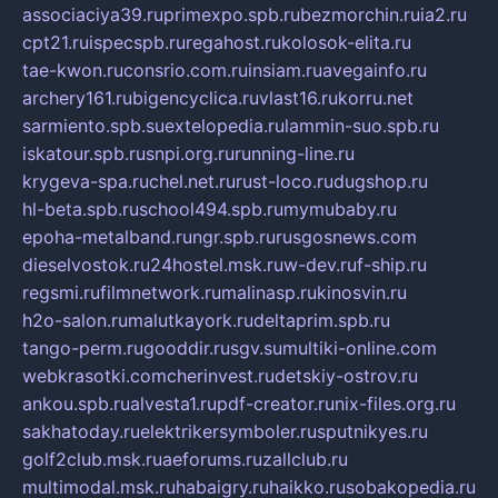
associaciya39.ru
primexpo.spb.ru
bezmorchin.ru
ia2.ru
cpt21.ru
ispecspb.ru
regahost.ru
kolosok-elita.ru
tae-kwon.ru
consrio.com.ru
insiam.ru
avegainfo.ru
archery161.ru
bigencyclica.ru
vlast16.ru
korru.net
sarmiento.spb.su
extelopedia.ru
lammin-suo.spb.ru
iskatour.spb.ru
snpi.org.ru
running-line.ru
krygeva-spa.ru
chel.net.ru
rust-loco.ru
dugshop.ru
hl-beta.spb.ru
school494.spb.ru
mymubaby.ru
epoha-metalband.ru
ngr.spb.ru
rusgosnews.com
dieselvostok.ru
24hostel.msk.ru
w-dev.ru
f-ship.ru
regsmi.ru
filmnetwork.ru
malinasp.ru
kinosvin.ru
h2o-salon.ru
malutkayork.ru
deltaprim.spb.ru
tango-perm.ru
gooddir.ru
sgv.su
multiki-online.com
webkrasotki.com
cherinvest.ru
detskiy-ostrov.ru
ankou.spb.ru
alvesta1.ru
pdf-creator.ru
nix-files.org.ru
sakhatoday.ru
elektrikersymboler.ru
sputnikyes.ru
golf2club.msk.ru
aeforums.ru
zallclub.ru
multimodal.msk.ru
habaigry.ru
haikko.ru
sobakopedia.ru