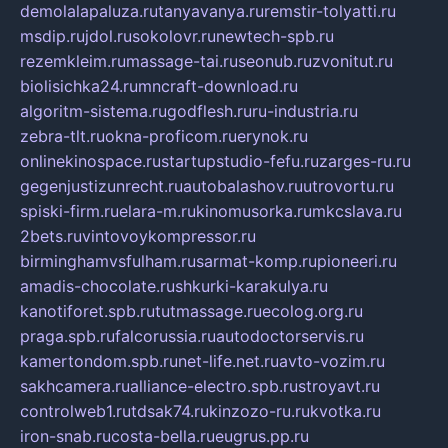
demolalapaluza.ru
tanyavanya.ru
remstir-tolyatti.ru
msdip.ru
jdol.ru
sokolovr.ru
newtech-spb.ru
rezemkleim.ru
massage-tai.ru
seonub.ru
zvonitut.ru
biolisichka24.ru
mncraft-download.ru
algoritm-sistema.ru
godflesh.ru
ru-industria.ru
zebra-tlt.ru
okna-proficom.ru
erynok.ru
onlinekinospace.ru
startupstudio-fefu.ru
zarges-ru.ru
gegenjustizunrecht.ru
autobalashov.ru
utrovortu.ru
spiski-firm.ru
elara-m.ru
kinomusorka.ru
mkcslava.ru
2bets.ru
vintovoykompressor.ru
birminghamvsfulham.ru
sarmat-komp.ru
pioneeri.ru
amadis-chocolate.ru
shkurki-karakulya.ru
kanotiforet.spb.ru
tutmassage.ru
ecolog.org.ru
praga.spb.ru
falcorussia.ru
autodoctorservis.ru
kamertondom.spb.ru
net-life.net.ru
avto-vozim.ru
sakhcamera.ru
alliance-electro.spb.ru
stroyavt.ru
controlweb1.ru
tdsak74.ru
kinzozo-ru.ru
kvotka.ru
iron-snab.ru
costa-bella.ru
eugrus.pp.ru