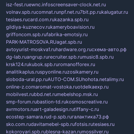
isz-fest.ru
ewnc.info
screensaver-clock.net.ru
volnav.spb.ru
comnat.ru
npf.net.ru
7bit.pp.ru
kalugatur.ru
tesiaes.ru
card.com.ru
kazanka.spb.ru
gildiya-kuznecov.ru
kameryboavision.ru
griffoncom.spb.ru
fabrika-emotsiy.ru
PARK-MATROSOVA.RU
agat.spb.ru
avtoyurist-moskva1.ru
hardware.org.ru
схема-авто.рф
dg-lab.ru
angrup.ru
recruiter.spb.ru
music8.spb.ru
krsk124.ru
kubok.spb.ru
romanofforex.ru
analitikaplus.ru
spyonline.ru
zosikamery.ru
sloboda-ural.pp.ru
AUTO-COM.SU
hohota.net
alimy.ru
online-z.com
aromat-vostoka.ru
otdelkaexp.ru
mobilvest.ru
bbd.net.ru
mebelshop.msk.ru
smp-forum.ru
bastion-td.ru
kosmoscreative.ru
avrmotors.ru
art-galadesign.ru
tiffany-c.ru
ecostep-samara.ru
d-p.spb.ru
галактика73.рф
sko.com.ru
davitamebel-spb.ru
fotsis.ru
tesiaes.ru
kokoroyari.spb.ru
blesna-kazan.ru
mossilver.ru