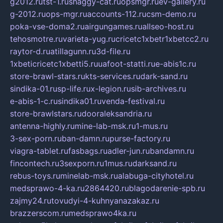
g2012.ru
tst-1.ru
shaggy-cat.ru
opsmgr.ru
ev-gallery.ru
g-2012.ru
ops-mgr.ru
accounts-112.ru
csm-demo.ru
poka-vse-doma2.ru
airgungames.ru
allseo-host.ru
tehosmotre.ru
varieta-yug.ru
cricetc1xbetr1xbetcc2.ru
raytor-d.ru
atillagunn.ru
3d-file.ru
1xbeticricetc1xbetti5.ru
uafoot-statti.ru
e-abis1c.ru
store-brawl-stars.ru
kts-services.ru
dark-sand.ru
sindika-01.ru
sp-life.ru
x-legion.ru
sib-archives.ru
e-abis-1-c.ru
sindika01.ru
venda-festival.ru
store-brawlstars.ru
dooraleksandria.ru
antenna-highly.ru
mine-lab-msk.ru
1-mus.ru
3-sex-porn.ru
ban-damn.ru
purse-factory.ru
viagra-tablet.ru
fasbags.ru
adler-jun.ru
bandamn.ru
fincontech.ru
3sexporn.ru
1mus.ru
darksand.ru
rebus-toys.ru
minelab-msk.ru
alabuga-cityhotel.ru
medsprawo-4-ka.ru
2864420.ru
blagodarenie-spb.ru
zajmy24.ru
tovudyi-4-kuhnyanazakaz.ru
brazzerscom.ru
medsprawo4ka.ru