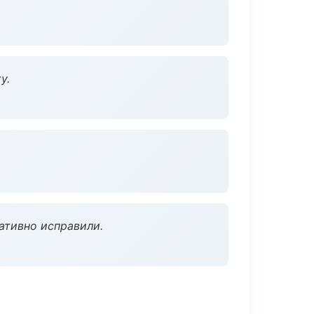
у.
ативно исправили.