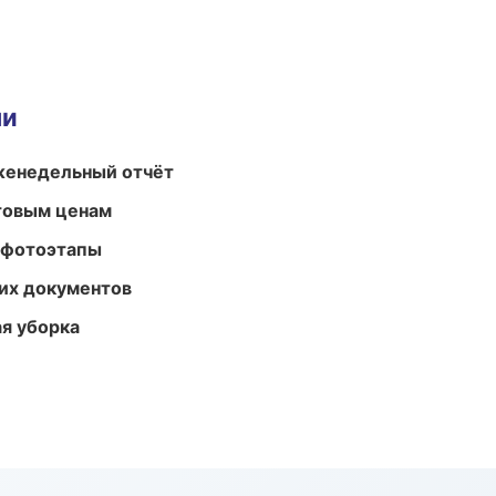
ми
женедельный отчёт
птовым ценам
 фотоэтапы
их документов
ая уборка