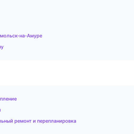
мольск-на-Амуре
ну
епление
и
ьный ремонт и перепланировка