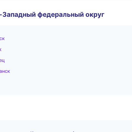
о-Западный федеральный округ
ск
к
ец
анск