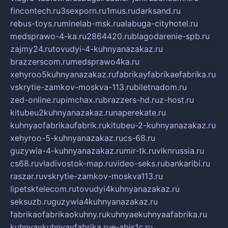
fincontech.ru
3sexporn.ru
1mus.ru
darksand.ru
rebus-toys.ru
minelab-msk.ru
alabuga-cityhotel.ru
medsprawo-4-ka.ru
2864420.ru
blagodarenie-spb.ru
zajmy24.ru
tovudyi-4-kuhnyanazakaz.ru
brazzerscom.ru
medsprawo4ka.ru
xehyroo5kuhnyanazakaz.ru
fabrikayfabrikaefabrika.ru
vskrytie-zamkov-moskva-113.ru
biletnadom.ru
zed-online.ru
pimchax.ru
brazzers-hd.ru
z-host.ru
kitubeu2kuhnyanazakaz.ru
naperekate.ru
kuhnyaofabrikaufabrik.ru
kitubeu-2-kuhnyanazakaz.ru
xehyroo-5-kuhnyanazakaz.ru
cs-68.ru
guzywia-4-kuhnyanazakaz.ru
mir-tk.ru
vlknrussia.ru
cs68.ru
vladivostok-map.ru
video-seks.ru
bankaribi.ru
raszar.ru
vskrytie-zamkov-moskva113.ru
lipetsktelecom.ru
tovudyi4kuhnyanazakaz.ru
seksuzb.ru
guzywia4kuhnyanazakaz.ru
fabrikaofabrikaokuhny.ru
kuhnyaekuhnyaafabrika.ru
kuhnyaykuhnyayfabrika.ru
e-abis1c.ru