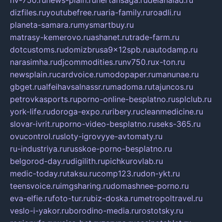
nv-750.ru
news-plain.ru
nertansaga.ru
delanalad.ru
dizfiles.ru
youtubefree.ru
aria-family.ru
roadli.ru
planeta-samara.ru
mysmartbuy.ru
matrasy-kemerovo.ru
ashanet.ru
trade-farm.ru
dotcustoms.ru
domizbrusa9x12spb.ru
autodamp.ru
narasimha.ru
djcommodities.ru
nv750.ru
x-ton.ru
newsplain.ru
cardvoice.ru
modopaper.ru
manunae.ru
gbget.ru
alfeihavsalnassr.ru
madoma.ru
tajuncos.ru
petrovkasports.ru
porno-online-besplatno.ru
splclub.ru
york-life.ru
doroga-expo.ru
ribery.ru
cleanmedicine.ru
slovar-ivrit.ru
porno-video-besplatno.ru
seks-365.ru
ovucontrol.ru
sloty-igrovyye-avtomaty.ru
ru-industriya.ru
russkoe-porno-besplatno.ru
belgorod-day.ru
digilith.ru
pichkurovlab.ru
medic-today.ru
taksu.ru
comp123.ru
don-ykt.ru
teensvoice.ru
imgsharing.ru
domashnee-porno.ru
eva-elfie.ru
foto-tur.ru
biz-doska.ru
metropoltravel.ru
veslo-i-yakor.ru
borodino-media.ru
rostotsky.ru