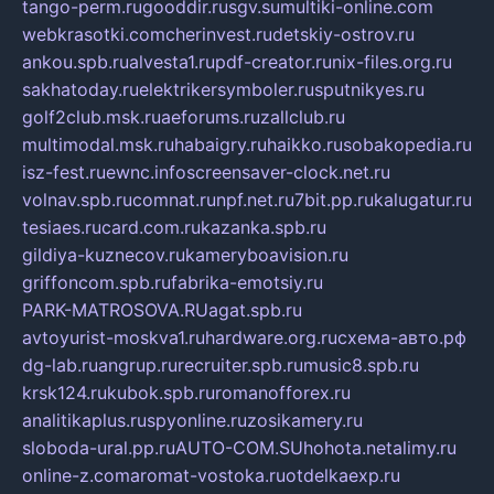
tango-perm.ru
gooddir.ru
sgv.su
multiki-online.com
webkrasotki.com
cherinvest.ru
detskiy-ostrov.ru
ankou.spb.ru
alvesta1.ru
pdf-creator.ru
nix-files.org.ru
sakhatoday.ru
elektrikersymboler.ru
sputnikyes.ru
golf2club.msk.ru
aeforums.ru
zallclub.ru
multimodal.msk.ru
habaigry.ru
haikko.ru
sobakopedia.ru
isz-fest.ru
ewnc.info
screensaver-clock.net.ru
volnav.spb.ru
comnat.ru
npf.net.ru
7bit.pp.ru
kalugatur.ru
tesiaes.ru
card.com.ru
kazanka.spb.ru
gildiya-kuznecov.ru
kameryboavision.ru
griffoncom.spb.ru
fabrika-emotsiy.ru
PARK-MATROSOVA.RU
agat.spb.ru
avtoyurist-moskva1.ru
hardware.org.ru
схема-авто.рф
dg-lab.ru
angrup.ru
recruiter.spb.ru
music8.spb.ru
krsk124.ru
kubok.spb.ru
romanofforex.ru
analitikaplus.ru
spyonline.ru
zosikamery.ru
sloboda-ural.pp.ru
AUTO-COM.SU
hohota.net
alimy.ru
online-z.com
aromat-vostoka.ru
otdelkaexp.ru