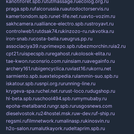
kanotiforet.spb.ru
tutmassage.ru
ecolog.org.ru
praga.spb.ru
falcorussia.ru
autodoctorservis.ru
kamertondom.spb.ru
net-life.net.ru
avto-vozim.ru
sakhcamera.ru
alliance-electro.spb.ru
stroyavt.ru
controlweb1.ru
tdsak74.ru
kinzozo-ru.ru
kvotka.ru
iron-snab.ru
costa-bella.ru
eugrus.pp.ru
associaciya39.ru
primexpo.spb.ru
bezmorchin.ru
ia2.ru
cpt21.ru
ispecspb.ru
regahost.ru
kolosok-elita.ru
tae-kwon.ru
consrio.com.ru
insiam.ru
avegainfo.ru
archery161.ru
bigencyclica.ru
vlast16.ru
korru.net
sarmiento.spb.su
extelopedia.ru
lammin-suo.spb.ru
iskatour.spb.ru
snpi.org.ru
running-line.ru
krygeva-spa.ru
chel.net.ru
rust-loco.ru
dugshop.ru
hl-beta.spb.ru
school494.spb.ru
mymubaby.ru
epoha-metalband.ru
ngr.spb.ru
rusgosnews.com
dieselvostok.ru
24hostel.msk.ru
w-dev.ru
f-ship.ru
regsmi.ru
filmnetwork.ru
malinasp.ru
kinosvin.ru
h2o-salon.ru
malutkayork.ru
deltaprim.spb.ru