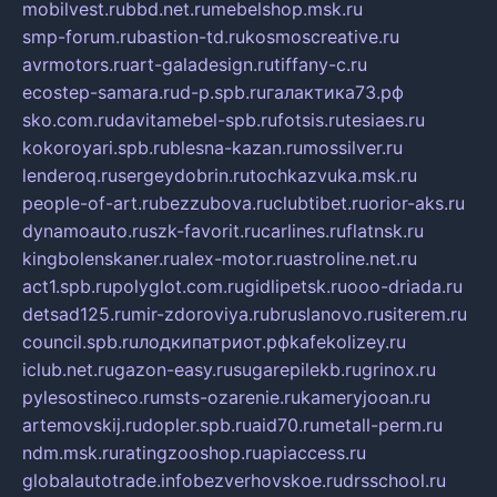
mobilvest.ru
bbd.net.ru
mebelshop.msk.ru
smp-forum.ru
bastion-td.ru
kosmoscreative.ru
avrmotors.ru
art-galadesign.ru
tiffany-c.ru
ecostep-samara.ru
d-p.spb.ru
галактика73.рф
sko.com.ru
davitamebel-spb.ru
fotsis.ru
tesiaes.ru
kokoroyari.spb.ru
blesna-kazan.ru
mossilver.ru
lenderoq.ru
sergeydobrin.ru
tochkazvuka.msk.ru
people-of-art.ru
bezzubova.ru
clubtibet.ru
orior-aks.ru
dynamoauto.ru
szk-favorit.ru
carlines.ru
flatnsk.ru
kingbolenskaner.ru
alex-motor.ru
astroline.net.ru
act1.spb.ru
polyglot.com.ru
gidlipetsk.ru
ooo-driada.ru
detsad125.ru
mir-zdoroviya.ru
bruslanovo.ru
siterem.ru
council.spb.ru
лодкипатриот.рф
kafekolizey.ru
iclub.net.ru
gazon-easy.ru
sugarepilekb.ru
grinox.ru
pylesostineco.ru
msts-ozarenie.ru
kameryjooan.ru
artemovskij.ru
dopler.spb.ru
aid70.ru
metall-perm.ru
ndm.msk.ru
ratingzooshop.ru
apiaccess.ru
globalautotrade.info
bezverhovskoe.ru
drsschool.ru