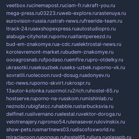
veetbox.ru
cinemapost.ru
ciam-fr.ru
kraft-you.ru
mega-press.ru
03223.ru
web-explore.ru
rastenuya.ru
eurovision-russia.ru
strah-news.ru
freeride-team.ru
itrack-24.ru
sexshopexpress.ru
autostudiopro.ru
alabuga-cityhotel.ru
pornv.ru
atlantpereezd.ru
bud-em-znakomye.ru
a-cdc.ru
elektrostal-news.ru
korolevremont-market.ru
budem-znakomye.ru
oooagrosnab.ru
fpodaso.ru
emfire.ru
pro-otdelky.ru
ukrasotki.ru
seksuzbek.ru
seks-uzbek.ru
porno-vk.ru
sovratili.ru
olecoon.ru
vd-dosug.ru
adonyev.ru
rbc-news.ru
porno-skvirt.ru
krospr.ru
13autor-kolonka.ru
sormol.ru
2rich.ru
hostel-65.ru
hostserve.ru
porno-na-russkom.ru
mishinlab.ru
neznobi.ru
bigfatcc.ru
habble.ru
starbucksvia.ru
delfinet.ru
silvernano.ru
elestal.ru
vektor-doroga.ru
velotrenajery.ru
pronso54.ru
lenasever.ru
lovinskix.ru
show-pets.ru
smartnews03.ru
discofoxworld.ru
miraclecoon.ru
pongup.ru
hostel65.ru
liura.ru
glasspb.ru