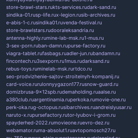
store-brawl-stars.ru
kts-services.ru
dark-sand.ru
sindika-01.ru
sp-life.ru
x-legion.ru
sib-archives.ru
e-abis-1-c.ru
sindika01.ru
venda-festival.ru
store-brawlstars.ru
dooraleksandria.ru
antenna-highly.ru
mine-lab-msk.ru
1-mus.ru
3-sex-porn.ru
ban-damn.ru
purse-factory.ru
viagra-tablet.ru
fasbags.ru
adler-jun.ru
bandamn.ru
fincontech.ru
3sexporn.ru
1mus.ru
darksand.ru
rebus-toys.ru
minelab-msk.ru
rtdco.ru
seo-prodvizhenie-sajtov-stroitelnyh-kompanij.ru
card-voice.ru
rulonnyygazon177.ru
snow-guard.ru
domizbrusa-9x12spb.ru
demaholding.ru
aalse.ru
a380club.ru
argentinamia.ru
perkoka.ru
movie-one.ru
perk-oka.ru
g-octopus.ru
sibarchives.ru
andreislyusar.ru
naruto-x.ru
pursefactory.ru
tor-lyubov-i-grom.ru
spayderhed-2022.ru
movieone.ru
evro-dez.ru
webamator.ru
ma-absolut1.ru
avtopomosch27.ru