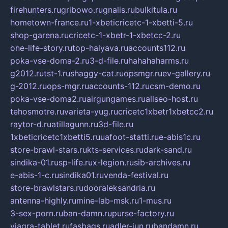
firehunters.ru
gribowo.ru
gnalis.ru
bulkitula.ru
hometown-france.ru
1-xbeticricetc-1-xbetti-5.ru
shop-garena.ru
cricetc-1-xbetr-1-xbetcc-2.ru
one-life-story.ru
top-halyava.ru
accounts112.ru
poka-vse-doma-2.ru
3-d-file.ru
hahahaharms.ru
g2012.ru
tst-1.ru
shaggy-cat.ru
opsmgr.ru
ev-gallery.ru
g-2012.ru
ops-mgr.ru
accounts-112.ru
csm-demo.ru
poka-vse-doma2.ru
airgungames.ru
allseo-host.ru
tehosmotre.ru
varieta-yug.ru
cricetc1xbetr1xbetcc2.ru
raytor-d.ru
atillagunn.ru
3d-file.ru
1xbeticricetc1xbetti5.ru
uafoot-statti.ru
e-abis1c.ru
store-brawl-stars.ru
kts-services.ru
dark-sand.ru
sindika-01.ru
sp-life.ru
x-legion.ru
sib-archives.ru
e-abis-1-c.ru
sindika01.ru
venda-festival.ru
store-brawlstars.ru
dooraleksandria.ru
antenna-highly.ru
mine-lab-msk.ru
1-mus.ru
3-sex-porn.ru
ban-damn.ru
purse-factory.ru
viagra-tablet.ru
fasbags.ru
adler-jun.ru
bandamn.ru