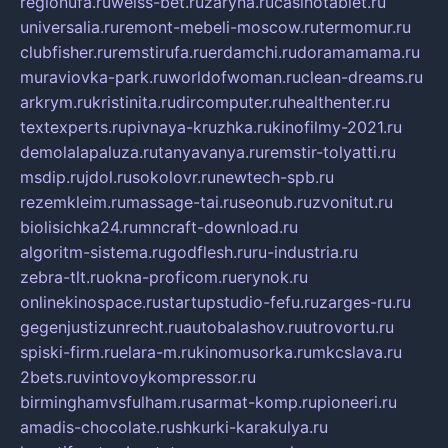
regionufa.ru
weiss-bet.ru
zaryna.ru
casinotablet.ru
universalia.ru
remont-mebeli-moscow.ru
termomur.ru
clubfisher.ru
remstirufa.ru
erdamchi.ru
doramamama.ru
muraviovka-park.ru
worldofwoman.ru
clean-dreams.ru
arkrym.ru
kristinita.ru
dircomputer.ru
healthenter.ru
textexperts.ru
pivnaya-kruzhka.ru
kinofilmy-2021.ru
demolalapaluza.ru
tanyavanya.ru
remstir-tolyatti.ru
msdip.ru
jdol.ru
sokolovr.ru
newtech-spb.ru
rezemkleim.ru
massage-tai.ru
seonub.ru
zvonitut.ru
biolisichka24.ru
mncraft-download.ru
algoritm-sistema.ru
godflesh.ru
ru-industria.ru
zebra-tlt.ru
okna-proficom.ru
erynok.ru
onlinekinospace.ru
startupstudio-fefu.ru
zarges-ru.ru
gegenjustizunrecht.ru
autobalashov.ru
utrovortu.ru
spiski-firm.ru
elara-m.ru
kinomusorka.ru
mkcslava.ru
2bets.ru
vintovoykompressor.ru
birminghamvsfulham.ru
sarmat-komp.ru
pioneeri.ru
amadis-chocolate.ru
shkurki-karakulya.ru