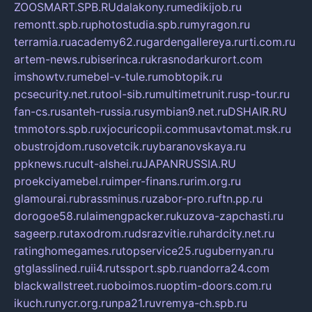
ZOOSMART.SPB.RU
dalakony.ru
medikijob.ru
remontt.spb.ru
photostudia.spb.ru
myragon.ru
terramia.ru
academy62.ru
gardengallereya.ru
rti.com.ru
artem-news.ru
biserinca.ru
krasnodarkurort.com
imshowtv.ru
mebel-v-tule.ru
mobtopik.ru
pcsecurity.net.ru
tool-sib.ru
multimetrunit.ru
sp-tour.ru
fan-cs.ru
santeh-russia.ru
symbian9.net.ru
DSHAIR.RU
tmmotors.spb.ru
xjocuricopii.com
musavtomat.msk.ru
obustrojdom.ru
sovetcik.ru
ybaranovskaya.ru
ppknews.ru
cult-alshei.ru
JAPANRUSSIA.RU
proekciyamebel.ru
imper-finans.ru
rim.org.ru
glamourai.ru
brassminus.ru
zabor-pro.ru
ftn.pp.ru
dorogoe58.ru
laimengpacker.ru
kuzova-zapchasti.ru
sageerp.ru
taxodrom.ru
dsrazvitie.ru
hardcity.net.ru
ratinghomegames.ru
topservice25.ru
gubernyan.ru
gtglasslined.ru
ii4.ru
tssport.spb.ru
andorra24.com
blackwallstreet.ru
oboimos.ru
optim-doors.com.ru
ikuch.ru
nycr.org.ru
npa21.ru
vremya-ch.spb.ru