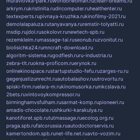
muraviovka-park.ru
worldofwoman.ru
clean-dreams.ru
arkrym.ru
kristinita.ru
dircomputer.ru
healthenter.ru
textexperts.ru
pivnaya-kruzhka.ru
kinofilmy-2021.ru
demolalapaluza.ru
tanyavanya.ru
remstir-tolyatti.ru
msdip.ru
jdol.ru
sokolovr.ru
newtech-spb.ru
rezemkleim.ru
massage-tai.ru
seonub.ru
zvonitut.ru
biolisichka24.ru
mncraft-download.ru
algoritm-sistema.ru
godflesh.ru
ru-industria.ru
zebra-tlt.ru
okna-proficom.ru
erynok.ru
onlinekinospace.ru
startupstudio-fefu.ru
zarges-ru.ru
gegenjustizunrecht.ru
autobalashov.ru
utrovortu.ru
spiski-firm.ru
elara-m.ru
kinomusorka.ru
mkcslava.ru
2bets.ru
vintovoykompressor.ru
birminghamvsfulham.ru
sarmat-komp.ru
pioneeri.ru
amadis-chocolate.ru
shkurki-karakulya.ru
kanotiforet.spb.ru
tutmassage.ru
ecolog.org.ru
praga.spb.ru
falcorussia.ru
autodoctorservis.ru
kamertondom.spb.ru
net-life.net.ru
avto-vozim.ru