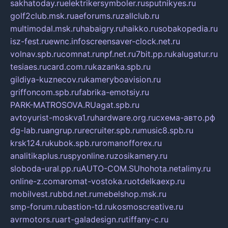
sakhatoday.ru
elektrikersymboler.ru
sputnikyes.ru
golf2club.msk.ru
aeforums.ru
zallclub.ru
multimodal.msk.ru
habaigry.ru
haikko.ru
sobakopedia.ru
isz-fest.ru
ewnc.info
screensaver-clock.net.ru
volnav.spb.ru
comnat.ru
npf.net.ru
7bit.pp.ru
kalugatur.ru
tesiaes.ru
card.com.ru
kazanka.spb.ru
gildiya-kuznecov.ru
kameryboavision.ru
griffoncom.spb.ru
fabrika-emotsiy.ru
PARK-MATROSOVA.RU
agat.spb.ru
avtoyurist-moskva1.ru
hardware.org.ru
схема-авто.рф
dg-lab.ru
angrup.ru
recruiter.spb.ru
music8.spb.ru
krsk124.ru
kubok.spb.ru
romanofforex.ru
analitikaplus.ru
spyonline.ru
zosikamery.ru
sloboda-ural.pp.ru
AUTO-COM.SU
hohota.net
alimy.ru
online-z.com
aromat-vostoka.ru
otdelkaexp.ru
mobilvest.ru
bbd.net.ru
mebelshop.msk.ru
smp-forum.ru
bastion-td.ru
kosmoscreative.ru
avrmotors.ru
art-galadesign.ru
tiffany-c.ru