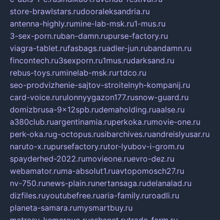
store-brawlstars.ru
dooraleksandria.ru
antenna-highly.ru
mine-lab-msk.ru
1-mus.ru
3-sex-porn.ru
ban-damn.ru
purse-factory.ru
viagra-tablet.ru
fasbags.ru
adler-jun.ru
bandamn.ru
fincontech.ru
3sexporn.ru
1mus.ru
darksand.ru
rebus-toys.ru
minelab-msk.ru
rtdco.ru
seo-prodvizhenie-sajtov-stroitelnyh-kompanij.ru
card-voice.ru
rulonnyygazon177.ru
snow-guard.ru
domizbrusa-9x12spb.ru
demaholding.ru
aalse.ru
a380club.ru
argentinamia.ru
perkoka.ru
movie-one.ru
perk-oka.ru
g-octopus.ru
sibarchives.ru
andreislyusar.ru
naruto-x.ru
pursefactory.ru
tor-lyubov-i-grom.ru
spayderhed-2022.ru
movieone.ru
evro-dez.ru
webamator.ru
ma-absolut1.ru
avtopomosch27.ru
nv-750.ru
news-plain.ru
nertansaga.ru
delanalad.ru
dizfiles.ru
youtubefree.ru
aria-family.ru
roadli.ru
planeta-samara.ru
mysmartbuy.ru