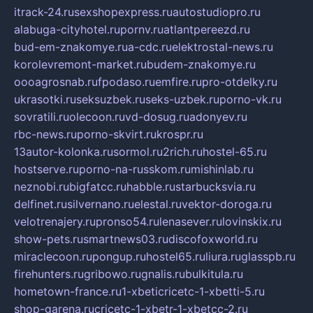
itrack-24.ru
sexshopexpress.ru
autostudiopro.ru
alabuga-cityhotel.ru
pornv.ru
atlantpereezd.ru
bud-em-znakomye.ru
a-cdc.ru
elektrostal-news.ru
korolevremont-market.ru
budem-znakomye.ru
oooagrosnab.ru
fpodaso.ru
emfire.ru
pro-otdelky.ru
ukrasotki.ru
seksuzbek.ru
seks-uzbek.ru
porno-vk.ru
sovratili.ru
olecoon.ru
vd-dosug.ru
adonyev.ru
rbc-news.ru
porno-skvirt.ru
krospr.ru
13autor-kolonka.ru
sormol.ru
2rich.ru
hostel-65.ru
hostserve.ru
porno-na-russkom.ru
mishinlab.ru
neznobi.ru
bigfatcc.ru
habble.ru
starbucksvia.ru
delfinet.ru
silvernano.ru
elestal.ru
vektor-doroga.ru
velotrenajery.ru
pronso54.ru
lenasever.ru
lovinskix.ru
show-pets.ru
smartnews03.ru
discofoxworld.ru
miraclecoon.ru
pongup.ru
hostel65.ru
liura.ru
glasspb.ru
firehunters.ru
gribowo.ru
gnalis.ru
bulkitula.ru
hometown-france.ru
1-xbeticricetc-1-xbetti-5.ru
shop-garena.ru
cricetc-1-xbetr-1-xbetcc-2.ru