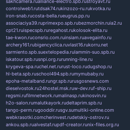
sakhcamera.ru
alliance-electro.spb.ru
stroyavt.ru
controlweb1.ru
tdsak74.ru
kinzozo-ru.ru
kvotka.ru
iron-snab.ru
costa-bella.ru
eugrus.pp.ru
associaciya39.ru
primexpo.spb.ru
bezmorchin.ru
ia2.ru
cpt21.ru
ispecspb.ru
regahost.ru
kolosok-elita.ru
tae-kwon.ru
consrio.com.ru
insiam.ru
avegainfo.ru
archery161.ru
bigencyclica.ru
vlast16.ru
korru.net
sarmiento.spb.su
extelopedia.ru
lammin-suo.spb.ru
iskatour.spb.ru
snpi.org.ru
running-line.ru
krygeva-spa.ru
chel.net.ru
rust-loco.ru
dugshop.ru
hl-beta.spb.ru
school494.spb.ru
mymubaby.ru
epoha-metalband.ru
ngr.spb.ru
rusgosnews.com
dieselvostok.ru
24hostel.msk.ru
w-dev.ru
f-ship.ru
regsmi.ru
filmnetwork.ru
malinasp.ru
kinosvin.ru
h2o-salon.ru
malutkayork.ru
deltaprim.spb.ru
tango-perm.ru
gooddir.ru
sgv.su
multiki-online.com
webkrasotki.com
cherinvest.ru
detskiy-ostrov.ru
ankou.spb.ru
alvesta1.ru
pdf-creator.ru
nix-files.org.ru