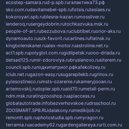
ecostep-samara.ru
d-p.spb.ru
галактика73.рф
sko.com.ru
davitamebel-spb.ru
fotsis.ru
tesiaes.ru
kokoroyari.spb.ru
blesna-kazan.ru
mossilver.ru
lenderoq.ru
sergeydobrin.ru
tochkazvuka.msk.ru
people-of-art.ru
bezzubova.ru
clubtibet.ru
orior-aks.ru
dynamoauto.ru
szk-favorit.ru
carlines.ru
flatnsk.ru
kingbolenskaner.ru
alex-motor.ru
astroline.net.ru
act1.spb.ru
polyglot.com.ru
gidlipetsk.ru
ooo-driada.ru
detsad125.ru
mir-zdoroviya.ru
bruslanovo.ru
siterem.ru
council.spb.ru
лодкипатриот.рф
kafekolizey.ru
iclub.net.ru
gazon-easy.ru
sugarepilekb.ru
grinox.ru
pylesostineco.ru
msts-ozarenie.ru
kameryjooan.ru
artemovskij.ru
dopler.spb.ru
aid70.ru
metall-perm.ru
ndm.msk.ru
ratingzooshop.ru
apiaccess.ru
globalautotrade.info
bezverhovskoe.ru
drsschool.ru
ZOOSMART.SPB.RU
dalakony.ru
medikijob.ru
remontt.spb.ru
photostudia.spb.ru
myragon.ru
terramia.ru
academy62.ru
gardengallereya.ru
rti.com.ru