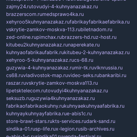
zajmy24.ru
tovudyi-4-kuhnyanazakaz.ru
brazzerscom.ru
medsprawo4ka.ru
xehyroo5kuhnyanazakaz.ru
fabrikayfabrikaefabrika.ru
vskrytie-zamkov-moskva-113.ru
biletnadom.ru
zed-online.ru
pimchax.ru
brazzers-hd.ru
z-host.ru
kitubeu2kuhnyanazakaz.ru
naperekate.ru
kuhnyaofabrikaufabrik.ru
kitubeu-2-kuhnyanazakaz.ru
xehyroo-5-kuhnyanazakaz.ru
cs-68.ru
guzywia-4-kuhnyanazakaz.ru
mir-tk.ru
vlknrussia.ru
cs68.ru
vladivostok-map.ru
video-seks.ru
bankaribi.ru
raszar.ru
vskrytie-zamkov-moskva113.ru
lipetsktelecom.ru
tovudyi4kuhnyanazakaz.ru
seksuzb.ru
guzywia4kuhnyanazakaz.ru
fabrikaofabrikaokuhny.ru
kuhnyaekuhnyaafabrika.ru
kuhnyaykuhnyayfabrika.ru
e-abis1c.ru
store-brawl-stars.ru
kts-services.ru
dark-sand.ru
sindika-01.ru
sp-life.ru
x-legion.ru
sib-archives.ru
e-abis-1-c.ru
sindika01.ru
venda-festival.ru