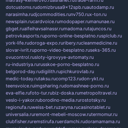
matrasy-kemerovo.ru
ashanet.ru
trade-farm.ru
dotcustoms.ru
domizbrusa9x12spb.ru
autodamp.ru
narasimha.ru
djcommodities.ru
nv750.ru
x-ton.ru
newsplain.ru
cardvoice.ru
modopaper.ru
manunae.ru
gbget.ru
alfeihavsalnassr.ru
madoma.ru
tajuncos.ru
petrovkasports.ru
porno-online-besplatno.ru
splclub.ru
york-life.ru
doroga-expo.ru
ribery.ru
cleanmedicine.ru
slovar-ivrit.ru
porno-video-besplatno.ru
seks-365.ru
ovucontrol.ru
sloty-igrovyye-avtomaty.ru
ru-industriya.ru
russkoe-porno-besplatno.ru
belgorod-day.ru
digilith.ru
pichkurovlab.ru
medic-today.ru
taksu.ru
comp123.ru
don-ykt.ru
teensvoice.ru
imgsharing.ru
domashnee-porno.ru
eva-elfie.ru
foto-tur.ru
biz-doska.ru
metropoltravel.ru
veslo-i-yakor.ru
borodino-media.ru
rostotsky.ru
regionufa.ru
weiss-bet.ru
zaryna.ru
casinotablet.ru
universalia.ru
remont-mebeli-moscow.ru
termomur.ru
clubfisher.ru
remstirufa.ru
erdamchi.ru
doramamama.ru