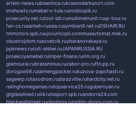
artem-news.ru
biserinca.ru
krasnodarkurort.com
imshowtv.ru
mebel-v-tule.ru
mobtopik.ru
pcsecurity.net.ru
tool-sib.ru
multimetrunit.ru
sp-tour.ru
fan-cs.ru
santeh-russia.ru
symbian9.net.ru
DSHAIR.RU
tmmotors.spb.ru
xjocuricopii.com
musavtomat.msk.ru
obustrojdom.ru
sovetcik.ru
ybaranovskaya.ru
ppknews.ru
cult-alshei.ru
JAPANRUSSIA.RU
proekciyamebel.ru
imper-finans.ru
rim.org.ru
glamourai.ru
brassminus.ru
zabor-pro.ru
ftn.pp.ru
dorogoe58.ru
laimengpacker.ru
kuzova-zapchasti.ru
sageerp.ru
taxodrom.ru
dsrazvitie.ru
hardcity.net.ru
ratinghomegames.ru
topservice25.ru
gubernyan.ru
gtglasslined.ru
ii4.ru
tssport.spb.ru
andorra24.com
blackwallstreet.ru
oboimos.ru
optim-doors.com.ru
ikuch.ru
nycr.org.ru
npa21.ru
vremya-ch.spb.ru
desert000.ru
ivtorgi.ru
ifiori.ru
catalog-statei.ru
dcv.org.ru
spetsmaster174.ru
ipkameryhiseeu.ru
dum26.ru
ruspol.spb.ru
fr-opendp.ru
kam-solnyshko.ru