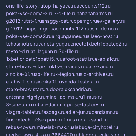
one-life-story.ru
top-halyava.ru
accounts112.ru
poka-vse-doma-2.ru
3-d-file.ru
hahahaharms.ru
g2012.ru
tst-1.ru
shaggy-cat.ru
opsmgr.ru
ev-gallery.ru
g-2012.ru
ops-mgr.ru
accounts-112.ru
csm-demo.ru
poka-vse-doma2.ru
airgungames.ru
allseo-host.ru
tehosmotre.ru
varieta-yug.ru
cricetc1xbetr1xbetcc2.ru
raytor-d.ru
atillagunn.ru
3d-file.ru
1xbeticricetc1xbetti5.ru
uafoot-statti.ru
e-abis1c.ru
store-brawl-stars.ru
kts-services.ru
dark-sand.ru
sindika-01.ru
sp-life.ru
x-legion.ru
sib-archives.ru
e-abis-1-c.ru
sindika01.ru
venda-festival.ru
store-brawlstars.ru
dooraleksandria.ru
antenna-highly.ru
mine-lab-msk.ru
1-mus.ru
3-sex-porn.ru
ban-damn.ru
purse-factory.ru
viagra-tablet.ru
fasbags.ru
adler-jun.ru
bandamn.ru
fincontech.ru
3sexporn.ru
1mus.ru
darksand.ru
rebus-toys.ru
minelab-msk.ru
alabuga-cityhotel.ru
medsprawo-4-ka.ru
2864420.ru
blagodarenie-spb.ru