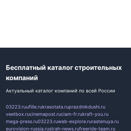
Бесплатный каталог строительных
компаний
Актуальный каталог компаний по всей России
03223.ru
ufille.ru
krasotata.ru
prazdnikdushi.ru
veetbox.ru
cinemapost.ru
ciam-fr.ru
kraft-you.ru
mega-press.ru
03223.ru
web-explore.ru
rastenuya.ru
eurovision-russia.ru
strah-news.ru
freeride-team.ru