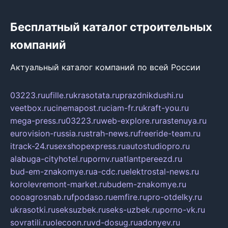
Бесплатный каталог строительных
компаний
Актуальный каталог компаний по всей России
03223.ru
ufille.ru
krasotata.ru
prazdnikdushi.ru
veetbox.ru
cinemapost.ru
ciam-fr.ru
kraft-you.ru
mega-press.ru
03223.ru
web-explore.ru
rastenuya.ru
eurovision-russia.ru
strah-news.ru
freeride-team.ru
itrack-24.ru
sexshopexpress.ru
autostudiopro.ru
alabuga-cityhotel.ru
pornv.ru
atlantpereezd.ru
bud-em-znakomye.ru
a-cdc.ru
elektrostal-news.ru
korolevremont-market.ru
budem-znakomye.ru
oooagrosnab.ru
fpodaso.ru
emfire.ru
pro-otdelky.ru
ukrasotki.ru
seksuzbek.ru
seks-uzbek.ru
porno-vk.ru
sovratili.ru
olecoon.ru
vd-dosug.ru
adonyev.ru