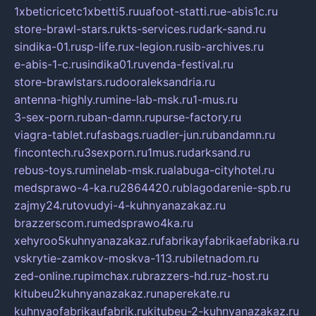
1xbeticricetc1xbetti5.ru
uafoot-statti.ru
e-abis1c.ru
store-brawl-stars.ru
kts-services.ru
dark-sand.ru
sindika-01.ru
sp-life.ru
x-legion.ru
sib-archives.ru
e-abis-1-c.ru
sindika01.ru
venda-festival.ru
store-brawlstars.ru
dooraleksandria.ru
antenna-highly.ru
mine-lab-msk.ru
1-mus.ru
3-sex-porn.ru
ban-damn.ru
purse-factory.ru
viagra-tablet.ru
fasbags.ru
adler-jun.ru
bandamn.ru
fincontech.ru
3sexporn.ru
1mus.ru
darksand.ru
rebus-toys.ru
minelab-msk.ru
alabuga-cityhotel.ru
medsprawo-4-ka.ru
2864420.ru
blagodarenie-spb.ru
zajmy24.ru
tovudyi-4-kuhnyanazakaz.ru
brazzerscom.ru
medsprawo4ka.ru
xehyroo5kuhnyanazakaz.ru
fabrikayfabrikaefabrika.ru
vskrytie-zamkov-moskva-113.ru
biletnadom.ru
zed-online.ru
pimchax.ru
brazzers-hd.ru
z-host.ru
kitubeu2kuhnyanazakaz.ru
naperekate.ru
kuhnyaofabrikaufabrik.ru
kitubeu-2-kuhnyanazakaz.ru