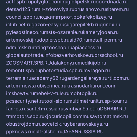
act1.spb.ru
polyglot.com.ru
gidlipetsk.ru
ooo-driada.ru
detsad125.ru
mir-zdoroviya.ru
bruslanovo.ru
siterem.ru
council.spb.ru
лодкипатриот.рф
kafekolizey.ru
iclub.net.ru
gazon-easy.ru
sugarepilekb.ru
grinox.ru
pylesostineco.ru
msts-ozarenie.ru
kameryjooan.ru
artemovskij.ru
dopler.spb.ru
aid70.ru
metall-perm.ru
ndm.msk.ru
ratingzooshop.ru
apiaccess.ru
globalautotrade.info
bezverhovskoe.ru
drsschool.ru
ZOOSMART.SPB.RU
dalakony.ru
medikijob.ru
remontt.spb.ru
photostudia.spb.ru
myragon.ru
terramia.ru
academy62.ru
gardengallereya.ru
rti.com.ru
artem-news.ru
biserinca.ru
krasnodarkurort.com
imshowtv.ru
mebel-v-tule.ru
mobtopik.ru
pcsecurity.net.ru
tool-sib.ru
multimetrunit.ru
sp-tour.ru
fan-cs.ru
santeh-russia.ru
symbian9.net.ru
DSHAIR.RU
tmmotors.spb.ru
xjocuricopii.com
musavtomat.msk.ru
obustrojdom.ru
sovetcik.ru
ybaranovskaya.ru
ppknews.ru
cult-alshei.ru
JAPANRUSSIA.RU