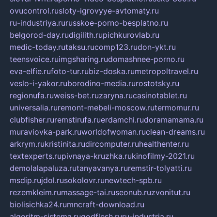
ovucontrol.ru
sloty-igrovyye-avtomaty.ru
ru-industriya.ru
russkoe-porno-besplatno.ru
belgorod-day.ru
digilith.ru
pichkurovlab.ru
medic-today.ru
taksu.ru
comp123.ru
don-ykt.ru
teensvoice.ru
imgsharing.ru
domashnee-porno.ru
eva-elfie.ru
foto-tur.ru
biz-doska.ru
metropoltravel.ru
veslo-i-yakor.ru
borodino-media.ru
rostotsky.ru
regionufa.ru
weiss-bet.ru
zaryna.ru
casinotablet.ru
universalia.ru
remont-mebeli-moscow.ru
termomur.ru
clubfisher.ru
remstirufa.ru
erdamchi.ru
doramamama.ru
muraviovka-park.ru
worldofwoman.ru
clean-dreams.ru
arkrym.ru
kristinita.ru
dircomputer.ru
healthenter.ru
textexperts.ru
pivnaya-kruzhka.ru
kinofilmy-2021.ru
demolalapaluza.ru
tanyavanya.ru
remstir-tolyatti.ru
msdip.ru
jdol.ru
sokolovr.ru
newtech-spb.ru
rezemkleim.ru
massage-tai.ru
seonub.ru
zvonitut.ru
biolisichka24.ru
mncraft-download.ru
algoritm-sistema.ru
godflesh.ru
ru-industria.ru