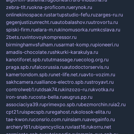
zebra-tlt.ru
okna-proficom.ru
erynok.ru
onlinekinospace.ru
startupstudio-fefu.ru
zarges-ru.ru
gegenjustizunrecht.ru
autobalashov.ru
utrovortu.ru
spiski-firm.ru
elara-m.ru
kinomusorka.ru
mkcslava.ru
2bets.ru
vintovoykompressor.ru
birminghamvsfulham.ru
sarmat-komp.ru
pioneeri.ru
amadis-chocolate.ru
shkurki-karakulya.ru
kanotiforet.spb.ru
tutmassage.ru
ecolog.org.ru
praga.spb.ru
falcorussia.ru
autodoctorservis.ru
kamertondom.spb.ru
net-life.net.ru
avto-vozim.ru
sakhcamera.ru
alliance-electro.spb.ru
stroyavt.ru
controlweb1.ru
tdsak74.ru
kinzozo-ru.ru
kvotka.ru
iron-snab.ru
costa-bella.ru
eugrus.pp.ru
associaciya39.ru
primexpo.spb.ru
bezmorchin.ru
ia2.ru
cpt21.ru
ispecspb.ru
regahost.ru
kolosok-elita.ru
tae-kwon.ru
consrio.com.ru
insiam.ru
avegainfo.ru
archery161.ru
bigencyclica.ru
vlast16.ru
korru.net