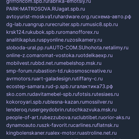
griffoncom.spb.ru
fabrika-emotsiy.ru
PARK-MATROSOVA.RU
agat.spb.ru
avtoyurist-moskva1.ru
hardware.org.ru
схема-авто.рф
dg-lab.ru
angrup.ru
recruiter.spb.ru
music8.spb.ru
krsk124.ru
kubok.spb.ru
romanofforex.ru
analitikaplus.ru
spyonline.ru
zosikamery.ru
sloboda-ural.pp.ru
AUTO-COM.SU
hohota.net
alimy.ru
online-z.com
aromat-vostoka.ru
otdelkaexp.ru
mobilvest.ru
bbd.net.ru
mebelshop.msk.ru
smp-forum.ru
bastion-td.ru
kosmoscreative.ru
avrmotors.ru
art-galadesign.ru
tiffany-c.ru
ecostep-samara.ru
d-p.spb.ru
галактика73.рф
sko.com.ru
davitamebel-spb.ru
fotsis.ru
tesiaes.ru
kokoroyari.spb.ru
blesna-kazan.ru
mossilver.ru
lenderoq.ru
sergeydobrin.ru
tochkazvuka.msk.ru
people-of-art.ru
bezzubova.ru
clubtibet.ru
orior-aks.ru
dynamoauto.ru
szk-favorit.ru
carlines.ru
flatnsk.ru
kingbolenskaner.ru
alex-motor.ru
astroline.net.ru