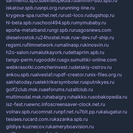
sarmiento.spb.su
extelopedia.ru
lammin-suo.spb.ru
iskatour.spb.ru
snpi.org.ru
running-line.ru
krygeva-spa.ru
chel.net.ru
rust-loco.ru
dugshop.ru
hl-beta.spb.ru
school494.spb.ru
mymubaby.ru
epoha-metalband.ru
ngr.spb.ru
rusgosnews.com
dieselvostok.ru
24hostel.msk.ru
w-dev.ru
f-ship.ru
regsmi.ru
filmnetwork.ru
malinasp.ru
kinosvin.ru
h2o-salon.ru
malutkayork.ru
deltaprim.spb.ru
tango-perm.ru
gooddir.ru
sgv.su
multiki-online.com
webkrasotki.com
cherinvest.ru
detskiy-ostrov.ru
ankou.spb.ru
alvesta1.ru
pdf-creator.ru
nix-files.org.ru
sakhatoday.ru
elektrikersymboler.ru
sputnikyes.ru
golf2club.msk.ru
aeforums.ru
zallclub.ru
multimodal.msk.ru
habaigry.ru
haikko.ru
sobakopedia.ru
isz-fest.ru
ewnc.info
screensaver-clock.net.ru
volnav.spb.ru
comnat.ru
npf.net.ru
7bit.pp.ru
kalugatur.ru
tesiaes.ru
card.com.ru
kazanka.spb.ru
gildiya-kuznecov.ru
kameryboavision.ru