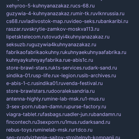
xehyroo-5-kuhnyanazakaz.ru
cs-68.ru
guzywia-4-kuhnyanazakaz.ru
mir-tk.ru
vlknrussia.ru
cs68.ru
vladivostok-map.ru
video-seks.ru
bankaribi.ru
raszar.ru
vskrytie-zamkov-moskva113.ru
lipetsktelecom.ru
tovudyi4kuhnyanazakaz.ru
seksuzb.ru
guzywia4kuhnyanazakaz.ru
fabrikaofabrikaokuhny.ru
kuhnyaekuhnyaafabrika.ru
kuhnyaykuhnyayfabrika.ru
e-abis1c.ru
store-brawl-stars.ru
kts-services.ru
dark-sand.ru
sindika-01.ru
sp-life.ru
x-legion.ru
sib-archives.ru
e-abis-1-c.ru
sindika01.ru
venda-festival.ru
store-brawlstars.ru
dooraleksandria.ru
antenna-highly.ru
mine-lab-msk.ru
1-mus.ru
3-sex-porn.ru
ban-damn.ru
purse-factory.ru
viagra-tablet.ru
fasbags.ru
adler-jun.ru
bandamn.ru
fincontech.ru
3sexporn.ru
1mus.ru
darksand.ru
rebus-toys.ru
minelab-msk.ru
rtdco.ru
seo-prodvizhenie-sajtov-stroitelnyh-kompanij.ru