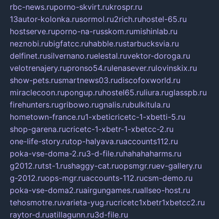
rbc-news.ru
porno-skvirt.ru
krospr.ru
13autor-kolonka.ru
sormol.ru
2rich.ru
hostel-65.ru
hostserve.ru
porno-na-russkom.ru
mishinlab.ru
neznobi.ru
bigfatcc.ru
habble.ru
starbucksvia.ru
delfinet.ru
silvernano.ru
elestal.ru
vektor-doroga.ru
velotrenajery.ru
pronso54.ru
lenasever.ru
lovinskix.ru
show-pets.ru
smartnews03.ru
discofoxworld.ru
miraclecoon.ru
pongup.ru
hostel65.ru
liura.ru
glasspb.ru
firehunters.ru
gribowo.ru
gnalis.ru
bulkitula.ru
hometown-france.ru
1-xbeticricetc-1-xbetti-5.ru
shop-garena.ru
cricetc-1-xbetr-1-xbetcc-2.ru
one-life-story.ru
top-halyava.ru
accounts112.ru
poka-vse-doma-2.ru
3-d-file.ru
hahahaharms.ru
g2012.ru
tst-1.ru
shaggy-cat.ru
opsmgr.ru
ev-gallery.ru
g-2012.ru
ops-mgr.ru
accounts-112.ru
csm-demo.ru
poka-vse-doma2.ru
airgungames.ru
allseo-host.ru
tehosmotre.ru
varieta-yug.ru
cricetc1xbetr1xbetcc2.ru
raytor-d.ru
atillagunn.ru
3d-file.ru