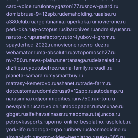
card-voice.ru
rulonnyygazon177.ru
snow-guard.ru
domizbrusa-9x12spb.ru
demaholding.ru
aalse.ru
a380club.ru
argentinamia.ru
perkoka.ru
movie-one.ru
perk-oka.ru
g-octopus.ru
sibarchives.ru
andreislyusar.ru
naruto-x.ru
pursefactory.ru
tor-lyubov-i-grom.ru
spayderhed-2022.ru
movieone.ru
evro-dez.ru
webamator.ru
ma-absolut1.ru
avtopomosch27.ru
nv-750.ru
news-plain.ru
nertansaga.ru
delanalad.ru
dizfiles.ru
youtubefree.ru
aria-family.ru
roadli.ru
planeta-samara.ru
mysmartbuy.ru
matrasy-kemerovo.ru
ashanet.ru
trade-farm.ru
dotcustoms.ru
domizbrusa9x12spb.ru
autodamp.ru
narasimha.ru
djcommodities.ru
nv750.ru
x-ton.ru
newsplain.ru
cardvoice.ru
modopaper.ru
manunae.ru
gbget.ru
alfeihavsalnassr.ru
madoma.ru
tajuncos.ru
petrovkasports.ru
porno-online-besplatno.ru
splclub.ru
york-life.ru
doroga-expo.ru
ribery.ru
cleanmedicine.ru
slovar-ivrit.ru
porno-video-besplatno.ru
seks-365.ru