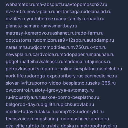
webamator.ru
ma-absolut1.ru
avtopomosch27.ru
nv-750.ru
news-plain.ru
nertansaga.ru
delanalad.ru
dizfiles.ru
youtubefree.ru
aria-family.ru
roadli.ru
planeta-samara.ru
mysmartbuy.ru
matrasy-kemerovo.ru
ashanet.ru
trade-farm.ru
dotcustoms.ru
domizbrusa9x12spb.ru
autodamp.ru
narasimha.ru
djcommodities.ru
nv750.ru
x-ton.ru
newsplain.ru
cardvoice.ru
modopaper.ru
manunae.ru
gbget.ru
alfeihavsalnassr.ru
madoma.ru
tajuncos.ru
petrovkasports.ru
porno-online-besplatno.ru
splclub.ru
york-life.ru
doroga-expo.ru
ribery.ru
cleanmedicine.ru
slovar-ivrit.ru
porno-video-besplatno.ru
seks-365.ru
ovucontrol.ru
sloty-igrovyye-avtomaty.ru
ru-industriya.ru
russkoe-porno-besplatno.ru
belgorod-day.ru
digilith.ru
pichkurovlab.ru
medic-today.ru
taksu.ru
comp123.ru
don-ykt.ru
teensvoice.ru
imgsharing.ru
domashnee-porno.ru
eva-elfie.ru
foto-tur.ru
biz-doska.ru
metropoltravel.ru