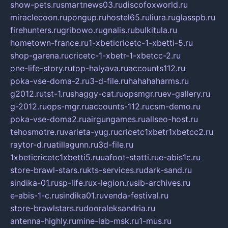
show-pets.ru
smartnews03.ru
discofoxworld.ru
miraclecoon.ru
pongup.ru
hostel65.ru
liura.ru
glasspb.ru
firehunters.ru
gribowo.ru
gnalis.ru
bulkitula.ru
hometown-france.ru
1-xbeticricetc-1-xbetti-5.ru
shop-garena.ru
cricetc-1-xbetr-1-xbetcc-2.ru
one-life-story.ru
top-halyava.ru
accounts112.ru
poka-vse-doma-2.ru
3-d-file.ru
hahahaharms.ru
g2012.ru
tst-1.ru
shaggy-cat.ru
opsmgr.ru
ev-gallery.ru
g-2012.ru
ops-mgr.ru
accounts-112.ru
csm-demo.ru
poka-vse-doma2.ru
airgungames.ru
allseo-host.ru
tehosmotre.ru
varieta-yug.ru
cricetc1xbetr1xbetcc2.ru
raytor-d.ru
atillagunn.ru
3d-file.ru
1xbeticricetc1xbetti5.ru
uafoot-statti.ru
e-abis1c.ru
store-brawl-stars.ru
kts-services.ru
dark-sand.ru
sindika-01.ru
sp-life.ru
x-legion.ru
sib-archives.ru
e-abis-1-c.ru
sindika01.ru
venda-festival.ru
store-brawlstars.ru
dooraleksandria.ru
antenna-highly.ru
mine-lab-msk.ru
1-mus.ru