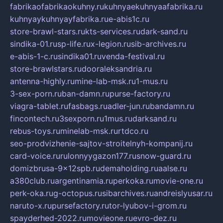
fabrikaofabrikaokuhny.ru
kuhnyaekuhnyaafabrika.ru
kuhnyaykuhnyayfabrika.ru
e-abis1c.ru
store-brawl-stars.ru
kts-services.ru
dark-sand.ru
sindika-01.ru
sp-life.ru
x-legion.ru
sib-archives.ru
e-abis-1-c.ru
sindika01.ru
venda-festival.ru
store-brawlstars.ru
dooraleksandria.ru
antenna-highly.ru
mine-lab-msk.ru
1-mus.ru
3-sex-porn.ru
ban-damn.ru
purse-factory.ru
viagra-tablet.ru
fasbags.ru
adler-jun.ru
bandamn.ru
fincontech.ru
3sexporn.ru
1mus.ru
darksand.ru
rebus-toys.ru
minelab-msk.ru
rtdco.ru
seo-prodvizhenie-sajtov-stroitelnyh-kompanij.ru
card-voice.ru
rulonnyygazon177.ru
snow-guard.ru
domizbrusa-9x12spb.ru
demaholding.ru
aalse.ru
a380club.ru
argentinamia.ru
perkoka.ru
movie-one.ru
perk-oka.ru
g-octopus.ru
sibarchives.ru
andreislyusar.ru
naruto-x.ru
pursefactory.ru
tor-lyubov-i-grom.ru
spayderhed-2022.ru
movieone.ru
evro-dez.ru