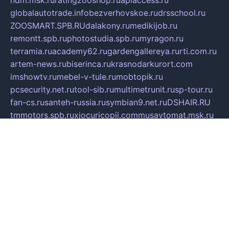
globalautotrade.info
bezverhovskoe.ru
drsschool.ru
ZOOSMART.SPB.RU
dalakony.ru
medikijob.ru
remontt.spb.ru
photostudia.spb.ru
myragon.ru
terramia.ru
academy62.ru
gardengallereya.ru
rti.com.ru
artem-news.ru
biserinca.ru
krasnodarkurort.com
imshowtv.ru
mebel-v-tule.ru
mobtopik.ru
pcsecurity.net.ru
tool-sib.ru
multimetrunit.ru
sp-tour.ru
fan-cs.ru
santeh-russia.ru
symbian9.net.ru
DSHAIR.RU
tmmotors.spb.ru
xjocuricopii.com
musavtomat.msk.ru
obustrojdom.ru
sovetcik.ru
ybaranovskaya.ru
ppknews.ru
cult-alshei.ru
JAPANRUSSIA.RU
proekciyamebel.ru
imper-finans.ru
rim.org.ru
glamourai.ru
brassminus.ru
zabor-pro.ru
ftn.pp.ru
dorogoe58.ru
laimengpacker.ru
kuzova-zapchasti.ru
sageerp.ru
taxodrom.ru
dsrazvitie.ru
hardcity.net.ru
ratinghomegames.ru
topservice25.ru
gubernyan.ru
gtglasslined.ru
ii4.ru
tssport.spb.ru
andorra24.com