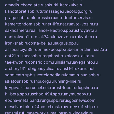
amadis-chocolate.ru
shkurki-karakulya.ru
kanotiforet.spb.ru
tutmassage.ru
ecolog.org.ru
praga.spb.ru
falcorussia.ru
autodoctorservis.ru
kamertondom.spb.ru
net-life.net.ru
avto-vozim.ru
sakhcamera.ru
alliance-electro.spb.ru
stroyavt.ru
controlweb1.ru
tdsak74.ru
kinzozo-ru.ru
kvotka.ru
iron-snab.ru
costa-bella.ru
eugrus.pp.ru
associaciya39.ru
primexpo.spb.ru
bezmorchin.ru
ia2.ru
cpt21.ru
ispecspb.ru
regahost.ru
kolosok-elita.ru
tae-kwon.ru
consrio.com.ru
insiam.ru
avegainfo.ru
archery161.ru
bigencyclica.ru
vlast16.ru
korru.net
sarmiento.spb.su
extelopedia.ru
lammin-suo.spb.ru
iskatour.spb.ru
snpi.org.ru
running-line.ru
krygeva-spa.ru
chel.net.ru
rust-loco.ru
dugshop.ru
hl-beta.spb.ru
school494.spb.ru
mymubaby.ru
epoha-metalband.ru
ngr.spb.ru
rusgosnews.com
dieselvostok.ru
24hostel.msk.ru
w-dev.ru
f-ship.ru
regsmi.ru
filmnetwork.ru
malinasp.ru
kinosvin.ru