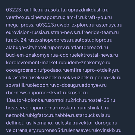
03223.ru
ufille.ru
krasotata.ru
prazdnikdushi.ru
veetbox.ru
cinemapost.ru
ciam-fr.ru
kraft-you.ru
mega-press.ru
03223.ru
web-explore.ru
rastenuya.ru
eurovision-russia.ru
strah-news.ru
freeride-team.ru
itrack-24.ru
sexshopexpress.ru
autostudiopro.ru
alabuga-cityhotel.ru
pornv.ru
atlantpereezd.ru
bud-em-znakomye.ru
a-cdc.ru
elektrostal-news.ru
korolevremont-market.ru
budem-znakomye.ru
oooagrosnab.ru
fpodaso.ru
emfire.ru
pro-otdelky.ru
ukrasotki.ru
seksuzbek.ru
seks-uzbek.ru
porno-vk.ru
sovratili.ru
olecoon.ru
vd-dosug.ru
adonyev.ru
rbc-news.ru
porno-skvirt.ru
krospr.ru
13autor-kolonka.ru
sormol.ru
2rich.ru
hostel-65.ru
hostserve.ru
porno-na-russkom.ru
mishinlab.ru
neznobi.ru
bigfatcc.ru
habble.ru
starbucksvia.ru
delfinet.ru
silvernano.ru
elestal.ru
vektor-doroga.ru
velotrenajery.ru
pronso54.ru
lenasever.ru
lovinskix.ru