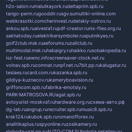
h2o-salon.ru
malutkayork.ru
deltaprim.spb.ru
tango-perm.ru
gooddir.ru
sgv.su
multiki-online.com
webkrasotki.com
cherinvest.ru
detskiy-ostrov.ru
ankou.spb.ru
alvesta1.ru
pdf-creator.ru
nix-files.org.ru
sakhatoday.ru
elektrikersymboler.ru
sputnikyes.ru
golf2club.msk.ru
aeforums.ru
zallclub.ru
multimodal.msk.ru
habaigry.ru
haikko.ru
sobakopedia.ru
isz-fest.ru
ewnc.info
screensaver-clock.net.ru
volnav.spb.ru
comnat.ru
npf.net.ru
7bit.pp.ru
kalugatur.ru
tesiaes.ru
card.com.ru
kazanka.spb.ru
gildiya-kuznecov.ru
kameryboavision.ru
griffoncom.spb.ru
fabrika-emotsiy.ru
PARK-MATROSOVA.RU
agat.spb.ru
avtoyurist-moskva1.ru
hardware.org.ru
схема-авто.рф
dg-lab.ru
angrup.ru
recruiter.spb.ru
music8.spb.ru
krsk124.ru
kubok.spb.ru
romanofforex.ru
analitikaplus.ru
spyonline.ru
zosikamery.ru
sloboda-ural.pp.ru
AUTO-COM.SU
hohota.net
alimy.ru