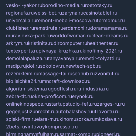
veslo-i-yakor.ru
borodino-media.ru
rostotsky.ru
regionufa.ru
weiss-bet.ru
zaryna.ru
casinotablet.ru
universalia.ru
remont-mebeli-moscow.ru
termomur.ru
clubfisher.ru
remstirufa.ru
erdamchi.ru
doramamama.ru
muraviovka-park.ru
worldofwoman.ru
clean-dreams.ru
arkrym.ru
kristinita.ru
dircomputer.ru
healthenter.ru
textexperts.ru
pivnaya-kruzhka.ru
kinofilmy-2021.ru
demolalapaluza.ru
tanyavanya.ru
remstir-tolyatti.ru
msdip.ru
jdol.ru
sokolovr.ru
newtech-spb.ru
rezemkleim.ru
massage-tai.ru
seonub.ru
zvonitut.ru
biolisichka24.ru
mncraft-download.ru
algoritm-sistema.ru
godflesh.ru
ru-industria.ru
zebra-tlt.ru
okna-proficom.ru
erynok.ru
onlinekinospace.ru
startupstudio-fefu.ru
zarges-ru.ru
gegenjustizunrecht.ru
autobalashov.ru
utrovortu.ru
spiski-firm.ru
elara-m.ru
kinomusorka.ru
mkcslava.ru
2bets.ru
vintovoykompressor.ru
birminghamvsfulham.ru
sarmat-komp.ru
pioneeri.ru