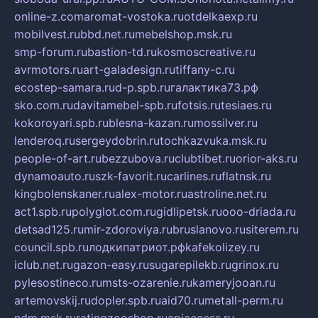
online-z.com
aromat-vostoka.ru
otdelkaexp.ru
mobilvest.ru
bbd.net.ru
mebelshop.msk.ru
smp-forum.ru
bastion-td.ru
kosmoscreative.ru
avrmotors.ru
art-galadesign.ru
tiffany-c.ru
ecostep-samara.ru
d-p.spb.ru
галактика73.рф
sko.com.ru
davitamebel-spb.ru
fotsis.ru
tesiaes.ru
kokoroyari.spb.ru
blesna-kazan.ru
mossilver.ru
lenderoq.ru
sergeydobrin.ru
tochkazvuka.msk.ru
people-of-art.ru
bezzubova.ru
clubtibet.ru
orior-aks.ru
dynamoauto.ru
szk-favorit.ru
carlines.ru
flatnsk.ru
kingbolenskaner.ru
alex-motor.ru
astroline.net.ru
act1.spb.ru
polyglot.com.ru
gidlipetsk.ru
ooo-driada.ru
detsad125.ru
mir-zdoroviya.ru
bruslanovo.ru
siterem.ru
council.spb.ru
лодкипатриот.рф
kafekolizey.ru
iclub.net.ru
gazon-easy.ru
sugarepilekb.ru
grinox.ru
pylesostineco.ru
msts-ozarenie.ru
kameryjooan.ru
artemovskij.ru
dopler.spb.ru
aid70.ru
metall-perm.ru
ndm.msk.ru
ratingzooshop.ru
apiaccess.ru