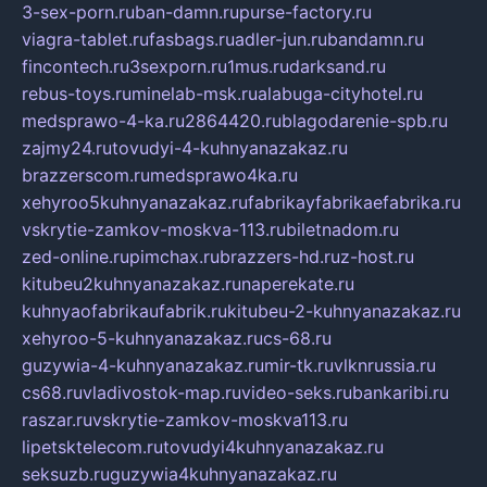
3-sex-porn.ru
ban-damn.ru
purse-factory.ru
viagra-tablet.ru
fasbags.ru
adler-jun.ru
bandamn.ru
fincontech.ru
3sexporn.ru
1mus.ru
darksand.ru
rebus-toys.ru
minelab-msk.ru
alabuga-cityhotel.ru
medsprawo-4-ka.ru
2864420.ru
blagodarenie-spb.ru
zajmy24.ru
tovudyi-4-kuhnyanazakaz.ru
brazzerscom.ru
medsprawo4ka.ru
xehyroo5kuhnyanazakaz.ru
fabrikayfabrikaefabrika.ru
vskrytie-zamkov-moskva-113.ru
biletnadom.ru
zed-online.ru
pimchax.ru
brazzers-hd.ru
z-host.ru
kitubeu2kuhnyanazakaz.ru
naperekate.ru
kuhnyaofabrikaufabrik.ru
kitubeu-2-kuhnyanazakaz.ru
xehyroo-5-kuhnyanazakaz.ru
cs-68.ru
guzywia-4-kuhnyanazakaz.ru
mir-tk.ru
vlknrussia.ru
cs68.ru
vladivostok-map.ru
video-seks.ru
bankaribi.ru
raszar.ru
vskrytie-zamkov-moskva113.ru
lipetsktelecom.ru
tovudyi4kuhnyanazakaz.ru
seksuzb.ru
guzywia4kuhnyanazakaz.ru