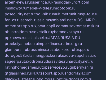
artem-news.ru
biserinca.ru
krasnodarkurort.com
imshowtv.ru
mebel-v-tule.ru
mobtopik.ru
pcsecurity.net.ru
tool-sib.ru
multimetrunit.ru
sp-tour.ru
fan-cs.ru
santeh-russia.ru
symbian9.net.ru
DSHAIR.RU
tmmotors.spb.ru
xjocuricopii.com
musavtomat.msk.ru
obustrojdom.ru
sovetcik.ru
ybaranovskaya.ru
ppknews.ru
cult-alshei.ru
JAPANRUSSIA.RU
proekciyamebel.ru
imper-finans.ru
rim.org.ru
glamourai.ru
brassminus.ru
zabor-pro.ru
ftn.pp.ru
dorogoe58.ru
laimengpacker.ru
kuzova-zapchasti.ru
sageerp.ru
taxodrom.ru
dsrazvitie.ru
hardcity.net.ru
ratinghomegames.ru
topservice25.ru
gubernyan.ru
gtglasslined.ru
ii4.ru
tssport.spb.ru
andorra24.com
blackwallstreet.ru
oboimos.ru
optim-doors.com.ru
ikuch.ru
nycr.org.ru
npa21.ru
vremya-ch.spb.ru
desert000.ru
ivtorgi.ru
ifiori.ru
catalog-statei.ru
dcv.org.ru
spetsmaster174.ru
ipkameryhiseeu.ru
dum26.ru
ruspol.spb.ru
fr-opendp.ru
kam-solnyshko.ru