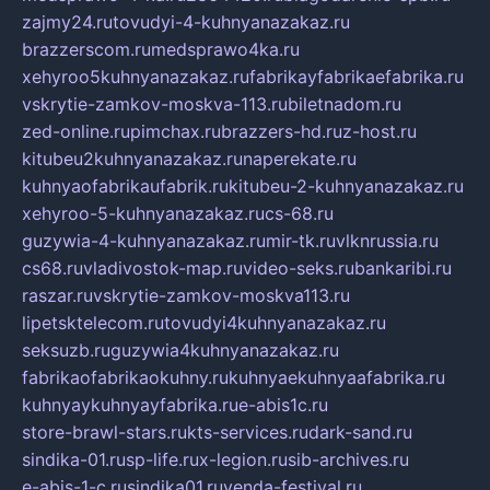
zajmy24.ru
tovudyi-4-kuhnyanazakaz.ru
brazzerscom.ru
medsprawo4ka.ru
xehyroo5kuhnyanazakaz.ru
fabrikayfabrikaefabrika.ru
vskrytie-zamkov-moskva-113.ru
biletnadom.ru
zed-online.ru
pimchax.ru
brazzers-hd.ru
z-host.ru
kitubeu2kuhnyanazakaz.ru
naperekate.ru
kuhnyaofabrikaufabrik.ru
kitubeu-2-kuhnyanazakaz.ru
xehyroo-5-kuhnyanazakaz.ru
cs-68.ru
guzywia-4-kuhnyanazakaz.ru
mir-tk.ru
vlknrussia.ru
cs68.ru
vladivostok-map.ru
video-seks.ru
bankaribi.ru
raszar.ru
vskrytie-zamkov-moskva113.ru
lipetsktelecom.ru
tovudyi4kuhnyanazakaz.ru
seksuzb.ru
guzywia4kuhnyanazakaz.ru
fabrikaofabrikaokuhny.ru
kuhnyaekuhnyaafabrika.ru
kuhnyaykuhnyayfabrika.ru
e-abis1c.ru
store-brawl-stars.ru
kts-services.ru
dark-sand.ru
sindika-01.ru
sp-life.ru
x-legion.ru
sib-archives.ru
e-abis-1-c.ru
sindika01.ru
venda-festival.ru