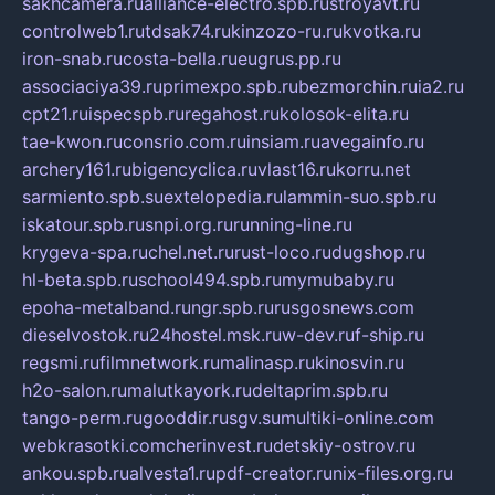
sakhcamera.ru
alliance-electro.spb.ru
stroyavt.ru
controlweb1.ru
tdsak74.ru
kinzozo-ru.ru
kvotka.ru
iron-snab.ru
costa-bella.ru
eugrus.pp.ru
associaciya39.ru
primexpo.spb.ru
bezmorchin.ru
ia2.ru
cpt21.ru
ispecspb.ru
regahost.ru
kolosok-elita.ru
tae-kwon.ru
consrio.com.ru
insiam.ru
avegainfo.ru
archery161.ru
bigencyclica.ru
vlast16.ru
korru.net
sarmiento.spb.su
extelopedia.ru
lammin-suo.spb.ru
iskatour.spb.ru
snpi.org.ru
running-line.ru
krygeva-spa.ru
chel.net.ru
rust-loco.ru
dugshop.ru
hl-beta.spb.ru
school494.spb.ru
mymubaby.ru
epoha-metalband.ru
ngr.spb.ru
rusgosnews.com
dieselvostok.ru
24hostel.msk.ru
w-dev.ru
f-ship.ru
regsmi.ru
filmnetwork.ru
malinasp.ru
kinosvin.ru
h2o-salon.ru
malutkayork.ru
deltaprim.spb.ru
tango-perm.ru
gooddir.ru
sgv.su
multiki-online.com
webkrasotki.com
cherinvest.ru
detskiy-ostrov.ru
ankou.spb.ru
alvesta1.ru
pdf-creator.ru
nix-files.org.ru