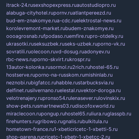
itrack-24.ru
sexshopexpress.ru
autostudiopro.ru
alabuga-cityhotel.ru
pornv.ru
atlantpereezd.ru
bud-em-znakomye.ru
a-cdc.ru
elektrostal-news.ru
korolevremont-market.ru
budem-znakomye.ru
oooagrosnab.ru
fpodaso.ru
emfire.ru
pro-otdelky.ru
ukrasotki.ru
seksuzbek.ru
seks-uzbek.ru
porno-vk.ru
sovratili.ru
olecoon.ru
vd-dosug.ru
adonyev.ru
rbc-news.ru
porno-skvirt.ru
krospr.ru
13autor-kolonka.ru
sormol.ru
2rich.ru
hostel-65.ru
hostserve.ru
porno-na-russkom.ru
mishinlab.ru
neznobi.ru
bigfatcc.ru
habble.ru
starbucksvia.ru
delfinet.ru
silvernano.ru
elestal.ru
vektor-doroga.ru
velotrenajery.ru
pronso54.ru
lenasever.ru
lovinskix.ru
show-pets.ru
smartnews03.ru
discofoxworld.ru
miraclecoon.ru
pongup.ru
hostel65.ru
liura.ru
glasspb.ru
firehunters.ru
gribowo.ru
gnalis.ru
bulkitula.ru
hometown-france.ru
1-xbeticricetc-1-xbetti-5.ru
shop-garena.ru
cricetc-1-xbetr-1-xbetcc-2.ru