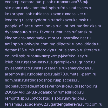
ecostep-samara.ru
d-p.spb.ru
галактика73.рф
sko.com.ru
davitamebel-spb.ru
fotsis.ru
tesiaes.ru
kokoroyari.spb.ru
blesna-kazan.ru
mossilver.ru
lenderoq.ru
sergeydobrin.ru
tochkazvuka.msk.ru
people-of-art.ru
bezzubova.ru
clubtibet.ru
orior-aks.ru
dynamoauto.ru
szk-favorit.ru
carlines.ru
flatnsk.ru
kingbolenskaner.ru
alex-motor.ru
astroline.net.ru
act1.spb.ru
polyglot.com.ru
gidlipetsk.ru
ooo-driada.ru
detsad125.ru
mir-zdoroviya.ru
bruslanovo.ru
siterem.ru
council.spb.ru
лодкипатриот.рф
kafekolizey.ru
iclub.net.ru
gazon-easy.ru
sugarepilekb.ru
grinox.ru
pylesostineco.ru
msts-ozarenie.ru
kameryjooan.ru
artemovskij.ru
dopler.spb.ru
aid70.ru
metall-perm.ru
ndm.msk.ru
ratingzooshop.ru
apiaccess.ru
globalautotrade.info
bezverhovskoe.ru
drsschool.ru
ZOOSMART.SPB.RU
dalakony.ru
medikijob.ru
remontt.spb.ru
photostudia.spb.ru
myragon.ru
terramia.ru
academy62.ru
gardengallereya.ru
rti.com.ru