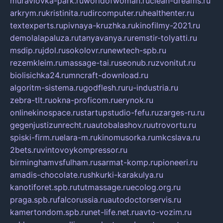
muraviovka-park.ru
worldofwoman.ru
clean-dreams.ru
arkrym.ru
kristinita.ru
dircomputer.ru
healthenter.ru
textexperts.ru
pivnaya-kruzhka.ru
kinofilmy-2021.ru
demolalapaluza.ru
tanyavanya.ru
remstir-tolyatti.ru
msdip.ru
jdol.ru
sokolovr.ru
newtech-spb.ru
rezemkleim.ru
massage-tai.ru
seonub.ru
zvonitut.ru
biolisichka24.ru
mncraft-download.ru
algoritm-sistema.ru
godflesh.ru
ru-industria.ru
zebra-tlt.ru
okna-proficom.ru
erynok.ru
onlinekinospace.ru
startupstudio-fefu.ru
zarges-ru.ru
gegenjustizunrecht.ru
autobalashov.ru
utrovortu.ru
spiski-firm.ru
elara-m.ru
kinomusorka.ru
mkcslava.ru
2bets.ru
vintovoykompressor.ru
birminghamvsfulham.ru
sarmat-komp.ru
pioneeri.ru
amadis-chocolate.ru
shkurki-karakulya.ru
kanotiforet.spb.ru
tutmassage.ru
ecolog.org.ru
praga.spb.ru
falcorussia.ru
autodoctorservis.ru
kamertondom.spb.ru
net-life.net.ru
avto-vozim.ru