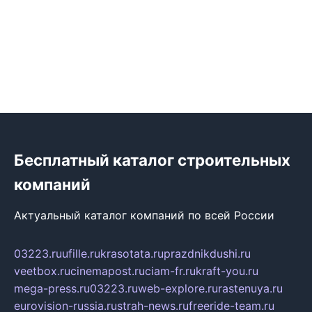
Бесплатный каталог строительных
компаний
Актуальный каталог компаний по всей России
03223.ru
ufille.ru
krasotata.ru
prazdnikdushi.ru
veetbox.ru
cinemapost.ru
ciam-fr.ru
kraft-you.ru
mega-press.ru
03223.ru
web-explore.ru
rastenuya.ru
eurovision-russia.ru
strah-news.ru
freeride-team.ru