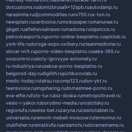
dotcustoms.ru
domizbrusa9x12spb.ru
autodamp.ru
narasimha.ru
djcommodities.ru
nv750.ru
x-ton.ru
newsplain.ru
cardvoice.ru
modopaper.ru
manunae.ru
gbget.ru
alfeihavsalnassr.ru
madoma.ru
tajuncos.ru
petrovkasports.ru
porno-online-besplatno.ru
splclub.ru
york-life.ru
doroga-expo.ru
ribery.ru
cleanmedicine.ru
slovar-ivrit.ru
porno-video-besplatno.ru
seks-365.ru
ovucontrol.ru
sloty-igrovyye-avtomaty.ru
ru-industriya.ru
russkoe-porno-besplatno.ru
belgorod-day.ru
digilith.ru
pichkurovlab.ru
medic-today.ru
taksu.ru
comp123.ru
don-ykt.ru
teensvoice.ru
imgsharing.ru
domashnee-porno.ru
eva-elfie.ru
foto-tur.ru
biz-doska.ru
metropoltravel.ru
veslo-i-yakor.ru
borodino-media.ru
rostotsky.ru
regionufa.ru
weiss-bet.ru
zaryna.ru
casinotablet.ru
universalia.ru
remont-mebeli-moscow.ru
termomur.ru
clubfisher.ru
remstirufa.ru
erdamchi.ru
doramamama.ru