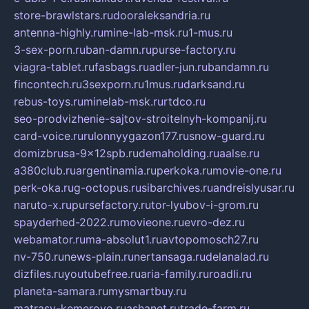
store-brawlstars.ru
dooraleksandria.ru
antenna-highly.ru
mine-lab-msk.ru
1-mus.ru
3-sex-porn.ru
ban-damn.ru
purse-factory.ru
viagra-tablet.ru
fasbags.ru
adler-jun.ru
bandamn.ru
fincontech.ru
3sexporn.ru
1mus.ru
darksand.ru
rebus-toys.ru
minelab-msk.ru
rtdco.ru
seo-prodvizhenie-sajtov-stroitelnyh-kompanij.ru
card-voice.ru
rulonnyygazon177.ru
snow-guard.ru
domizbrusa-9x12spb.ru
demaholding.ru
aalse.ru
a380club.ru
argentinamia.ru
perkoka.ru
movie-one.ru
perk-oka.ru
g-octopus.ru
sibarchives.ru
andreislyusar.ru
naruto-x.ru
pursefactory.ru
tor-lyubov-i-grom.ru
spayderhed-2022.ru
movieone.ru
evro-dez.ru
webamator.ru
ma-absolut1.ru
avtopomosch27.ru
nv-750.ru
news-plain.ru
nertansaga.ru
delanalad.ru
dizfiles.ru
youtubefree.ru
aria-family.ru
roadli.ru
planeta-samara.ru
mysmartbuy.ru
matrasy-kemerovo.ru
ashanet.ru
trade-farm.ru