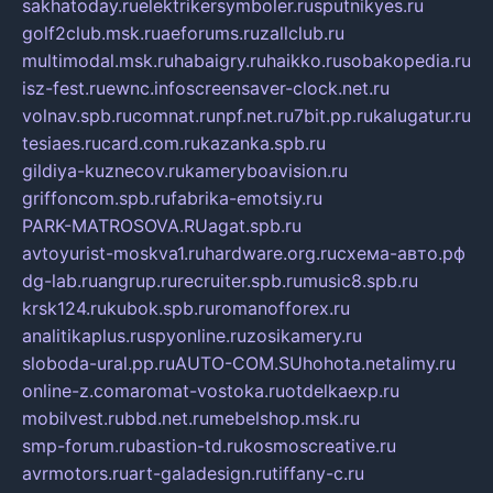
sakhatoday.ru
elektrikersymboler.ru
sputnikyes.ru
golf2club.msk.ru
aeforums.ru
zallclub.ru
multimodal.msk.ru
habaigry.ru
haikko.ru
sobakopedia.ru
isz-fest.ru
ewnc.info
screensaver-clock.net.ru
volnav.spb.ru
comnat.ru
npf.net.ru
7bit.pp.ru
kalugatur.ru
tesiaes.ru
card.com.ru
kazanka.spb.ru
gildiya-kuznecov.ru
kameryboavision.ru
griffoncom.spb.ru
fabrika-emotsiy.ru
PARK-MATROSOVA.RU
agat.spb.ru
avtoyurist-moskva1.ru
hardware.org.ru
схема-авто.рф
dg-lab.ru
angrup.ru
recruiter.spb.ru
music8.spb.ru
krsk124.ru
kubok.spb.ru
romanofforex.ru
analitikaplus.ru
spyonline.ru
zosikamery.ru
sloboda-ural.pp.ru
AUTO-COM.SU
hohota.net
alimy.ru
online-z.com
aromat-vostoka.ru
otdelkaexp.ru
mobilvest.ru
bbd.net.ru
mebelshop.msk.ru
smp-forum.ru
bastion-td.ru
kosmoscreative.ru
avrmotors.ru
art-galadesign.ru
tiffany-c.ru