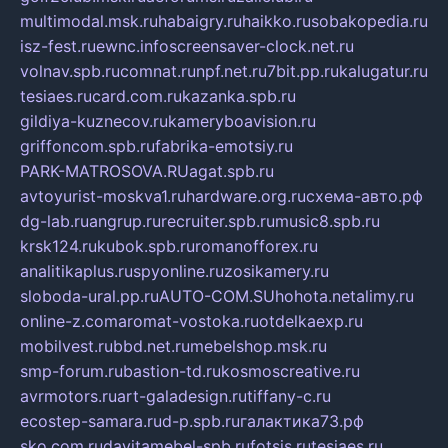
multimodal.msk.ru
habaigry.ru
haikko.ru
sobakopedia.ru
isz-fest.ru
ewnc.info
screensaver-clock.net.ru
volnav.spb.ru
comnat.ru
npf.net.ru
7bit.pp.ru
kalugatur.ru
tesiaes.ru
card.com.ru
kazanka.spb.ru
gildiya-kuznecov.ru
kameryboavision.ru
griffoncom.spb.ru
fabrika-emotsiy.ru
PARK-MATROSOVA.RU
agat.spb.ru
avtoyurist-moskva1.ru
hardware.org.ru
схема-авто.рф
dg-lab.ru
angrup.ru
recruiter.spb.ru
music8.spb.ru
krsk124.ru
kubok.spb.ru
romanofforex.ru
analitikaplus.ru
spyonline.ru
zosikamery.ru
sloboda-ural.pp.ru
AUTO-COM.SU
hohota.net
alimy.ru
online-z.com
aromat-vostoka.ru
otdelkaexp.ru
mobilvest.ru
bbd.net.ru
mebelshop.msk.ru
smp-forum.ru
bastion-td.ru
kosmoscreative.ru
avrmotors.ru
art-galadesign.ru
tiffany-c.ru
ecostep-samara.ru
d-p.spb.ru
галактика73.рф
sko.com.ru
davitamebel-spb.ru
fotsis.ru
tesiaes.ru