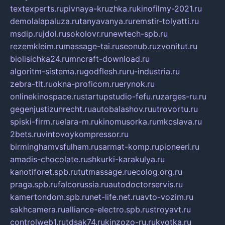
textexperts.ru
pivnaya-kruzhka.ru
kinofilmy-2021.ru
demolalapaluza.ru
tanyavanya.ru
remstir-tolyatti.ru
msdip.ru
jdol.ru
sokolovr.ru
newtech-spb.ru
rezemkleim.ru
massage-tai.ru
seonub.ru
zvonitut.ru
biolisichka24.ru
mncraft-download.ru
algoritm-sistema.ru
godflesh.ru
ru-industria.ru
zebra-tlt.ru
okna-proficom.ru
erynok.ru
onlinekinospace.ru
startupstudio-fefu.ru
zarges-ru.ru
gegenjustizunrecht.ru
autobalashov.ru
utrovortu.ru
spiski-firm.ru
elara-m.ru
kinomusorka.ru
mkcslava.ru
2bets.ru
vintovoykompressor.ru
birminghamvsfulham.ru
sarmat-komp.ru
pioneeri.ru
amadis-chocolate.ru
shkurki-karakulya.ru
kanotiforet.spb.ru
tutmassage.ru
ecolog.org.ru
praga.spb.ru
falcorussia.ru
autodoctorservis.ru
kamertondom.spb.ru
net-life.net.ru
avto-vozim.ru
sakhcamera.ru
alliance-electro.spb.ru
stroyavt.ru
controlweb1.ru
tdsak74.ru
kinzozo-ru.ru
kvotka.ru