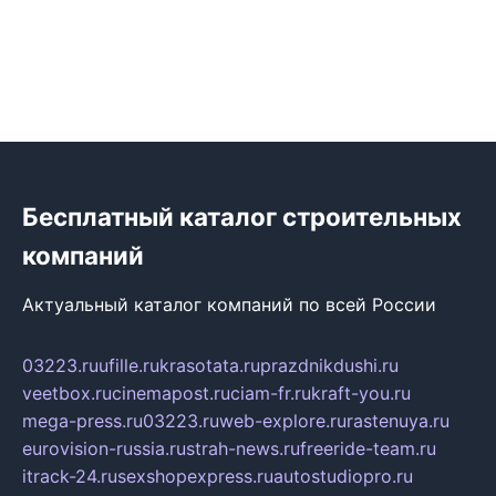
Бесплатный каталог строительных
компаний
Актуальный каталог компаний по всей России
03223.ru
ufille.ru
krasotata.ru
prazdnikdushi.ru
veetbox.ru
cinemapost.ru
ciam-fr.ru
kraft-you.ru
mega-press.ru
03223.ru
web-explore.ru
rastenuya.ru
eurovision-russia.ru
strah-news.ru
freeride-team.ru
itrack-24.ru
sexshopexpress.ru
autostudiopro.ru