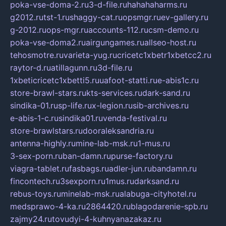
poka-vse-doma-2.ru
3-d-file.ru
hahahaharms.ru
g2012.ru
tst-1.ru
shaggy-cat.ru
opsmgr.ru
ev-gallery.ru
g-2012.ru
ops-mgr.ru
accounts-112.ru
csm-demo.ru
poka-vse-doma2.ru
airgungames.ru
allseo-host.ru
tehosmotre.ru
varieta-yug.ru
cricetc1xbetr1xbetcc2.ru
raytor-d.ru
atillagunn.ru
3d-file.ru
1xbeticricetc1xbetti5.ru
uafoot-statti.ru
e-abis1c.ru
store-brawl-stars.ru
kts-services.ru
dark-sand.ru
sindika-01.ru
sp-life.ru
x-legion.ru
sib-archives.ru
e-abis-1-c.ru
sindika01.ru
venda-festival.ru
store-brawlstars.ru
dooraleksandria.ru
antenna-highly.ru
mine-lab-msk.ru
1-mus.ru
3-sex-porn.ru
ban-damn.ru
purse-factory.ru
viagra-tablet.ru
fasbags.ru
adler-jun.ru
bandamn.ru
fincontech.ru
3sexporn.ru
1mus.ru
darksand.ru
rebus-toys.ru
minelab-msk.ru
alabuga-cityhotel.ru
medsprawo-4-ka.ru
2864420.ru
blagodarenie-spb.ru
zajmy24.ru
tovudyi-4-kuhnyanazakaz.ru