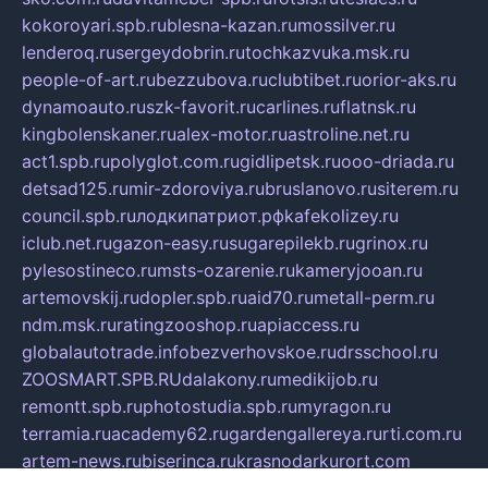
kokoroyari.spb.ru
blesna-kazan.ru
mossilver.ru
lenderoq.ru
sergeydobrin.ru
tochkazvuka.msk.ru
people-of-art.ru
bezzubova.ru
clubtibet.ru
orior-aks.ru
dynamoauto.ru
szk-favorit.ru
carlines.ru
flatnsk.ru
kingbolenskaner.ru
alex-motor.ru
astroline.net.ru
act1.spb.ru
polyglot.com.ru
gidlipetsk.ru
ooo-driada.ru
detsad125.ru
mir-zdoroviya.ru
bruslanovo.ru
siterem.ru
council.spb.ru
лодкипатриот.рф
kafekolizey.ru
iclub.net.ru
gazon-easy.ru
sugarepilekb.ru
grinox.ru
pylesostineco.ru
msts-ozarenie.ru
kameryjooan.ru
artemovskij.ru
dopler.spb.ru
aid70.ru
metall-perm.ru
ndm.msk.ru
ratingzooshop.ru
apiaccess.ru
globalautotrade.info
bezverhovskoe.ru
drsschool.ru
ZOOSMART.SPB.RU
dalakony.ru
medikijob.ru
remontt.spb.ru
photostudia.spb.ru
myragon.ru
terramia.ru
academy62.ru
gardengallereya.ru
rti.com.ru
artem-news.ru
biserinca.ru
krasnodarkurort.com
imshowtv.ru
mebel-v-tule.ru
mobtopik.ru