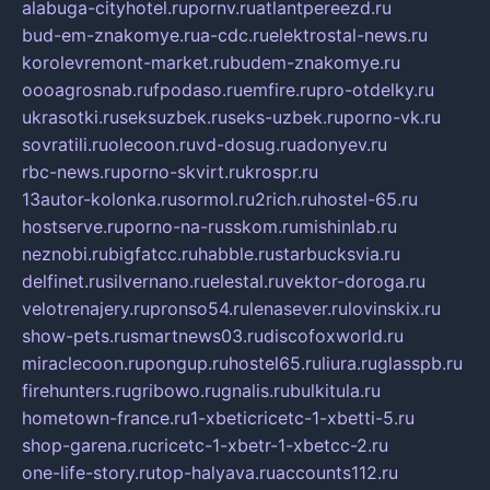
alabuga-cityhotel.ru
pornv.ru
atlantpereezd.ru
bud-em-znakomye.ru
a-cdc.ru
elektrostal-news.ru
korolevremont-market.ru
budem-znakomye.ru
oooagrosnab.ru
fpodaso.ru
emfire.ru
pro-otdelky.ru
ukrasotki.ru
seksuzbek.ru
seks-uzbek.ru
porno-vk.ru
sovratili.ru
olecoon.ru
vd-dosug.ru
adonyev.ru
rbc-news.ru
porno-skvirt.ru
krospr.ru
13autor-kolonka.ru
sormol.ru
2rich.ru
hostel-65.ru
hostserve.ru
porno-na-russkom.ru
mishinlab.ru
neznobi.ru
bigfatcc.ru
habble.ru
starbucksvia.ru
delfinet.ru
silvernano.ru
elestal.ru
vektor-doroga.ru
velotrenajery.ru
pronso54.ru
lenasever.ru
lovinskix.ru
show-pets.ru
smartnews03.ru
discofoxworld.ru
miraclecoon.ru
pongup.ru
hostel65.ru
liura.ru
glasspb.ru
firehunters.ru
gribowo.ru
gnalis.ru
bulkitula.ru
hometown-france.ru
1-xbeticricetc-1-xbetti-5.ru
shop-garena.ru
cricetc-1-xbetr-1-xbetcc-2.ru
one-life-story.ru
top-halyava.ru
accounts112.ru