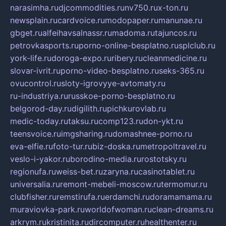
narasimha.ru
djcommodities.ru
nv750.ru
x-ton.ru
newsplain.ru
cardvoice.ru
modopaper.ru
manunae.ru
gbget.ru
alfeihavsalnassr.ru
madoma.ru
tajuncos.ru
petrovkasports.ru
porno-online-besplatno.ru
splclub.ru
york-life.ru
doroga-expo.ru
ribery.ru
cleanmedicine.ru
slovar-ivrit.ru
porno-video-besplatno.ru
seks-365.ru
ovucontrol.ru
sloty-igrovyye-avtomaty.ru
ru-industriya.ru
russkoe-porno-besplatno.ru
belgorod-day.ru
digilith.ru
pichkurovlab.ru
medic-today.ru
taksu.ru
comp123.ru
don-ykt.ru
teensvoice.ru
imgsharing.ru
domashnee-porno.ru
eva-elfie.ru
foto-tur.ru
biz-doska.ru
metropoltravel.ru
veslo-i-yakor.ru
borodino-media.ru
rostotsky.ru
regionufa.ru
weiss-bet.ru
zaryna.ru
casinotablet.ru
universalia.ru
remont-mebeli-moscow.ru
termomur.ru
clubfisher.ru
remstirufa.ru
erdamchi.ru
doramamama.ru
muraviovka-park.ru
worldofwoman.ru
clean-dreams.ru
arkrym.ru
kristinita.ru
dircomputer.ru
healthenter.ru