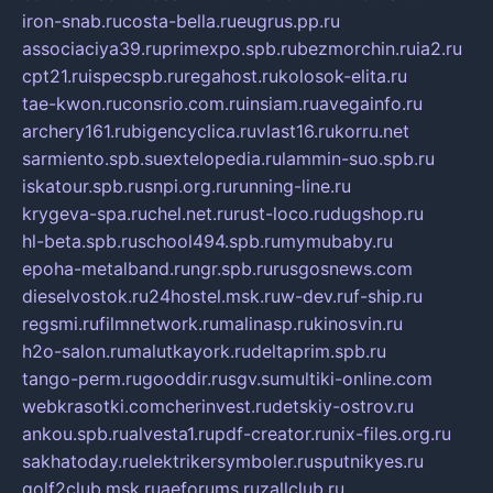
iron-snab.ru
costa-bella.ru
eugrus.pp.ru
associaciya39.ru
primexpo.spb.ru
bezmorchin.ru
ia2.ru
cpt21.ru
ispecspb.ru
regahost.ru
kolosok-elita.ru
tae-kwon.ru
consrio.com.ru
insiam.ru
avegainfo.ru
archery161.ru
bigencyclica.ru
vlast16.ru
korru.net
sarmiento.spb.su
extelopedia.ru
lammin-suo.spb.ru
iskatour.spb.ru
snpi.org.ru
running-line.ru
krygeva-spa.ru
chel.net.ru
rust-loco.ru
dugshop.ru
hl-beta.spb.ru
school494.spb.ru
mymubaby.ru
epoha-metalband.ru
ngr.spb.ru
rusgosnews.com
dieselvostok.ru
24hostel.msk.ru
w-dev.ru
f-ship.ru
regsmi.ru
filmnetwork.ru
malinasp.ru
kinosvin.ru
h2o-salon.ru
malutkayork.ru
deltaprim.spb.ru
tango-perm.ru
gooddir.ru
sgv.su
multiki-online.com
webkrasotki.com
cherinvest.ru
detskiy-ostrov.ru
ankou.spb.ru
alvesta1.ru
pdf-creator.ru
nix-files.org.ru
sakhatoday.ru
elektrikersymboler.ru
sputnikyes.ru
golf2club.msk.ru
aeforums.ru
zallclub.ru