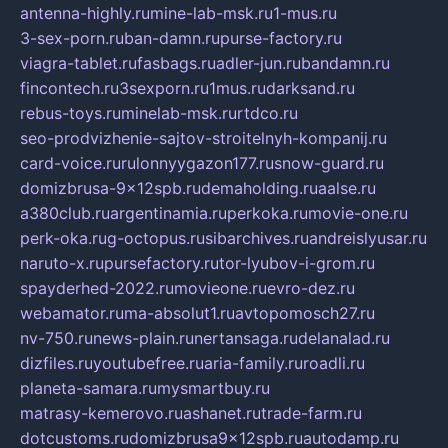
antenna-highly.ru
mine-lab-msk.ru
1-mus.ru
3-sex-porn.ru
ban-damn.ru
purse-factory.ru
viagra-tablet.ru
fasbags.ru
adler-jun.ru
bandamn.ru
fincontech.ru
3sexporn.ru
1mus.ru
darksand.ru
rebus-toys.ru
minelab-msk.ru
rtdco.ru
seo-prodvizhenie-sajtov-stroitelnyh-kompanij.ru
card-voice.ru
rulonnyygazon177.ru
snow-guard.ru
domizbrusa-9x12spb.ru
demaholding.ru
aalse.ru
a380club.ru
argentinamia.ru
perkoka.ru
movie-one.ru
perk-oka.ru
g-octopus.ru
sibarchives.ru
andreislyusar.ru
naruto-x.ru
pursefactory.ru
tor-lyubov-i-grom.ru
spayderhed-2022.ru
movieone.ru
evro-dez.ru
webamator.ru
ma-absolut1.ru
avtopomosch27.ru
nv-750.ru
news-plain.ru
nertansaga.ru
delanalad.ru
dizfiles.ru
youtubefree.ru
aria-family.ru
roadli.ru
planeta-samara.ru
mysmartbuy.ru
matrasy-kemerovo.ru
ashanet.ru
trade-farm.ru
dotcustoms.ru
domizbrusa9x12spb.ru
autodamp.ru