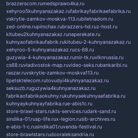
brazzerscom.ru
medsprawo4ka.ru
xehyroo5kuhnyanazakaz.ru
fabrikayfabrikaefabrika.ru
vskrytie-zamkov-moskva-113.ru
biletnadom.ru
zed-online.ru
pimchax.ru
brazzers-hd.ru
z-host.ru
kitubeu2kuhnyanazakaz.ru
naperekate.ru
kuhnyaofabrikaufabrik.ru
kitubeu-2-kuhnyanazakaz.ru
xehyroo-5-kuhnyanazakaz.ru
cs-68.ru
guzywia-4-kuhnyanazakaz.ru
mir-tk.ru
vlknrussia.ru
cs68.ru
vladivostok-map.ru
video-seks.ru
bankaribi.ru
raszar.ru
vskrytie-zamkov-moskva113.ru
lipetsktelecom.ru
tovudyi4kuhnyanazakaz.ru
seksuzb.ru
guzywia4kuhnyanazakaz.ru
fabrikaofabrikaokuhny.ru
kuhnyaekuhnyaafabrika.ru
kuhnyaykuhnyayfabrika.ru
e-abis1c.ru
store-brawl-stars.ru
kts-services.ru
dark-sand.ru
sindika-01.ru
sp-life.ru
x-legion.ru
sib-archives.ru
e-abis-1-c.ru
sindika01.ru
venda-festival.ru
store-brawlstars.ru
dooraleksandria.ru