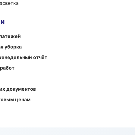
одсветка
ми
платежей
ая уборка
женедельный отчёт
 работ
их документов
птовым ценам