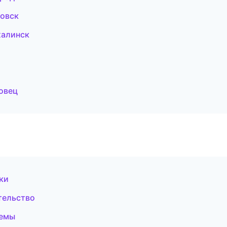
овск
халинск
овец
ки
тельство
темы