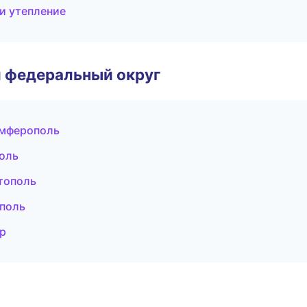
и утепление
 федеральный округ
имферополь
оль
тополь
поль
р