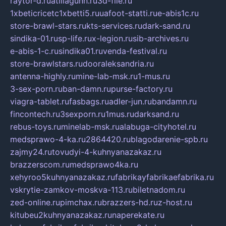
raytor-d.ru
atillagunn.ru
3d-file.ru
1xbeticricetc1xbetti5.ru
uafoot-statti.ru
e-abis1c.ru
store-brawl-stars.ru
kts-services.ru
dark-sand.ru
sindika-01.ru
sp-life.ru
x-legion.ru
sib-archives.ru
e-abis-1-c.ru
sindika01.ru
venda-festival.ru
store-brawlstars.ru
dooraleksandria.ru
antenna-highly.ru
mine-lab-msk.ru
1-mus.ru
3-sex-porn.ru
ban-damn.ru
purse-factory.ru
viagra-tablet.ru
fasbags.ru
adler-jun.ru
bandamn.ru
fincontech.ru
3sexporn.ru
1mus.ru
darksand.ru
rebus-toys.ru
minelab-msk.ru
alabuga-cityhotel.ru
medsprawo-4-ka.ru
2864420.ru
blagodarenie-spb.ru
zajmy24.ru
tovudyi-4-kuhnyanazakaz.ru
brazzerscom.ru
medsprawo4ka.ru
xehyroo5kuhnyanazakaz.ru
fabrikayfabrikaefabrika.ru
vskrytie-zamkov-moskva-113.ru
biletnadom.ru
zed-online.ru
pimchax.ru
brazzers-hd.ru
z-host.ru
kitubeu2kuhnyanazakaz.ru
naperekate.ru