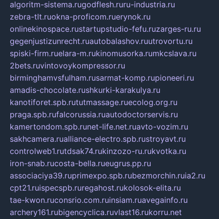
algoritm-sistema.ru
godflesh.ru
ru-industria.ru
zebra-tlt.ru
okna-proficom.ru
erynok.ru
onlinekinospace.ru
startupstudio-fefu.ru
zarges-ru.ru
gegenjustizunrecht.ru
autobalashov.ru
utrovortu.ru
spiski-firm.ru
elara-m.ru
kinomusorka.ru
mkcslava.ru
2bets.ru
vintovoykompressor.ru
birminghamvsfulham.ru
sarmat-komp.ru
pioneeri.ru
amadis-chocolate.ru
shkurki-karakulya.ru
kanotiforet.spb.ru
tutmassage.ru
ecolog.org.ru
praga.spb.ru
falcorussia.ru
autodoctorservis.ru
kamertondom.spb.ru
net-life.net.ru
avto-vozim.ru
sakhcamera.ru
alliance-electro.spb.ru
stroyavt.ru
controlweb1.ru
tdsak74.ru
kinzozo-ru.ru
kvotka.ru
iron-snab.ru
costa-bella.ru
eugrus.pp.ru
associaciya39.ru
primexpo.spb.ru
bezmorchin.ru
ia2.ru
cpt21.ru
ispecspb.ru
regahost.ru
kolosok-elita.ru
tae-kwon.ru
consrio.com.ru
insiam.ru
avegainfo.ru
archery161.ru
bigencyclica.ru
vlast16.ru
korru.net