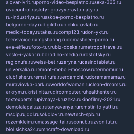
slovar-ivrit.ru
porno-video-besplatno.ru
seks-365.ru
ovucontrol.ru
sloty-igrovyye-avtomaty.ru
ru-industriya.ru
russkoe-porno-besplatno.ru
belgorod-day.ru
digilith.ru
pichkurovlab.ru
medic-today.ru
taksu.ru
comp123.ru
don-ykt.ru
teensvoice.ru
imgsharing.ru
domashnee-porno.ru
eva-elfie.ru
foto-tur.ru
biz-doska.ru
metropoltravel.ru
veslo-i-yakor.ru
borodino-media.ru
rostotsky.ru
regionufa.ru
weiss-bet.ru
zaryna.ru
casinotablet.ru
universalia.ru
remont-mebeli-moscow.ru
termomur.ru
clubfisher.ru
remstirufa.ru
erdamchi.ru
doramamama.ru
muraviovka-park.ru
worldofwoman.ru
clean-dreams.ru
arkrym.ru
kristinita.ru
dircomputer.ru
healthenter.ru
textexperts.ru
pivnaya-kruzhka.ru
kinofilmy-2021.ru
demolalapaluza.ru
tanyavanya.ru
remstir-tolyatti.ru
msdip.ru
jdol.ru
sokolovr.ru
newtech-spb.ru
rezemkleim.ru
massage-tai.ru
seonub.ru
zvonitut.ru
biolisichka24.ru
mncraft-download.ru