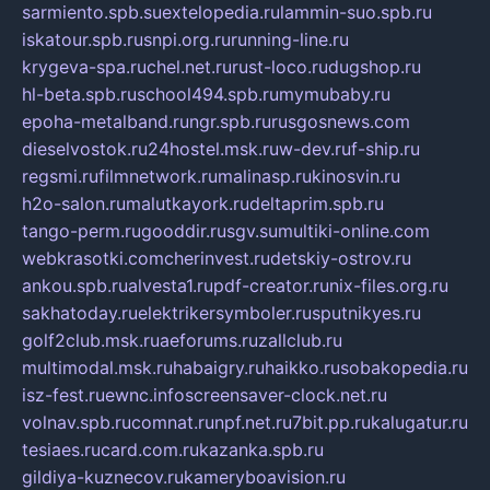
sarmiento.spb.su
extelopedia.ru
lammin-suo.spb.ru
iskatour.spb.ru
snpi.org.ru
running-line.ru
krygeva-spa.ru
chel.net.ru
rust-loco.ru
dugshop.ru
hl-beta.spb.ru
school494.spb.ru
mymubaby.ru
epoha-metalband.ru
ngr.spb.ru
rusgosnews.com
dieselvostok.ru
24hostel.msk.ru
w-dev.ru
f-ship.ru
regsmi.ru
filmnetwork.ru
malinasp.ru
kinosvin.ru
h2o-salon.ru
malutkayork.ru
deltaprim.spb.ru
tango-perm.ru
gooddir.ru
sgv.su
multiki-online.com
webkrasotki.com
cherinvest.ru
detskiy-ostrov.ru
ankou.spb.ru
alvesta1.ru
pdf-creator.ru
nix-files.org.ru
sakhatoday.ru
elektrikersymboler.ru
sputnikyes.ru
golf2club.msk.ru
aeforums.ru
zallclub.ru
multimodal.msk.ru
habaigry.ru
haikko.ru
sobakopedia.ru
isz-fest.ru
ewnc.info
screensaver-clock.net.ru
volnav.spb.ru
comnat.ru
npf.net.ru
7bit.pp.ru
kalugatur.ru
tesiaes.ru
card.com.ru
kazanka.spb.ru
gildiya-kuznecov.ru
kameryboavision.ru