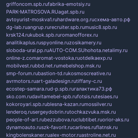
griffoncom.spb.ru
fabrika-emotsiy.ru
PARK-MATROSOVA.RU
agat.spb.ru
avtoyurist-moskva1.ru
hardware.org.ru
схема-авто.рф
dg-lab.ru
angrup.ru
recruiter.spb.ru
music8.spb.ru
krsk124.ru
kubok.spb.ru
romanofforex.ru
analitikaplus.ru
spyonline.ru
zosikamery.ru
sloboda-ural.pp.ru
AUTO-COM.SU
hohota.net
alimy.ru
online-z.com
aromat-vostoka.ru
otdelkaexp.ru
mobilvest.ru
bbd.net.ru
mebelshop.msk.ru
smp-forum.ru
bastion-td.ru
kosmoscreative.ru
avrmotors.ru
art-galadesign.ru
tiffany-c.ru
ecostep-samara.ru
d-p.spb.ru
галактика73.рф
sko.com.ru
davitamebel-spb.ru
fotsis.ru
tesiaes.ru
kokoroyari.spb.ru
blesna-kazan.ru
mossilver.ru
lenderoq.ru
sergeydobrin.ru
tochkazvuka.msk.ru
people-of-art.ru
bezzubova.ru
clubtibet.ru
orior-aks.ru
dynamoauto.ru
szk-favorit.ru
carlines.ru
flatnsk.ru
kingbolenskaner.ru
alex-motor.ru
astroline.net.ru