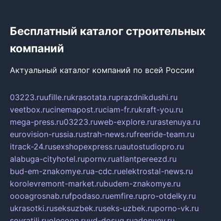
Бесплатный каталог строительных
компаний
Актуальный каталог компаний по всей России
03223.ru
ufille.ru
krasotata.ru
prazdnikdushi.ru
veetbox.ru
cinemapost.ru
ciam-fr.ru
kraft-you.ru
mega-press.ru
03223.ru
web-explore.ru
rastenuya.ru
eurovision-russia.ru
strah-news.ru
freeride-team.ru
itrack-24.ru
sexshopexpress.ru
autostudiopro.ru
alabuga-cityhotel.ru
pornv.ru
atlantpereezd.ru
bud-em-znakomye.ru
a-cdc.ru
elektrostal-news.ru
korolevremont-market.ru
budem-znakomye.ru
oooagrosnab.ru
fpodaso.ru
emfire.ru
pro-otdelky.ru
ukrasotki.ru
seksuzbek.ru
seks-uzbek.ru
porno-vk.ru
sovratili.ru
olecoon.ru
vd-dosug.ru
adonyev.ru