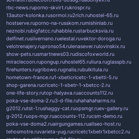
rbc-news.ru
porno-skvirt.ru
krospr.ru
13autor-kolonka.ru
sormol.ru
2rich.ru
hostel-65.ru
hostserve.ru
porno-na-russkom.ru
mishinlab.ru
neznobi.ru
bigfatcc.ru
habble.ru
starbucksvia.ru
delfinet.ru
silvernano.ru
elestal.ru
vektor-doroga.ru
velotrenajery.ru
pronso54.ru
lenasever.ru
lovinskix.ru
show-pets.ru
smartnews03.ru
discofoxworld.ru
miraclecoon.ru
pongup.ru
hostel65.ru
liura.ru
glasspb.ru
firehunters.ru
gribowo.ru
gnalis.ru
bulkitula.ru
hometown-france.ru
1-xbeticricetc-1-xbetti-5.ru
shop-garena.ru
cricetc-1-xbetr-1-xbetcc-2.ru
one-life-story.ru
top-halyava.ru
accounts112.ru
poka-vse-doma-2.ru
3-d-file.ru
hahahaharms.ru
g2012.ru
tst-1.ru
shaggy-cat.ru
opsmgr.ru
ev-gallery.ru
g-2012.ru
ops-mgr.ru
accounts-112.ru
csm-demo.ru
poka-vse-doma2.ru
airgungames.ru
allseo-host.ru
tehosmotre.ru
varieta-yug.ru
cricetc1xbetr1xbetcc2.ru