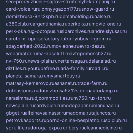
seo-prodvizhenie-sajtov-stroitelnyh-kompanij.ru
card-voice.ru
rulonnyygazon177.ru
snow-guard.ru
domizbrusa-9x12spb.ru
demaholding.ru
aalse.ru
a380club.ru
argentinamia.ru
perkoka.ru
movie-one.ru
perk-oka.ru
g-octopus.ru
sibarchives.ru
andreislyusar.ru
naruto-x.ru
pursefactory.ru
tor-lyubov-i-grom.ru
spayderhed-2022.ru
movieone.ru
evro-dez.ru
webamator.ru
ma-absolut1.ru
avtopomosch27.ru
nv-750.ru
news-plain.ru
nertansaga.ru
delanalad.ru
dizfiles.ru
youtubefree.ru
aria-family.ru
roadli.ru
planeta-samara.ru
mysmartbuy.ru
matrasy-kemerovo.ru
ashanet.ru
trade-farm.ru
dotcustoms.ru
domizbrusa9x12spb.ru
autodamp.ru
narasimha.ru
djcommodities.ru
nv750.ru
x-ton.ru
newsplain.ru
cardvoice.ru
modopaper.ru
manunae.ru
gbget.ru
alfeihavsalnassr.ru
madoma.ru
tajuncos.ru
petrovkasports.ru
porno-online-besplatno.ru
splclub.ru
york-life.ru
doroga-expo.ru
ribery.ru
cleanmedicine.ru