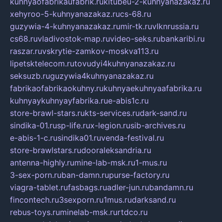
kuhnyaofabrikaufabrik.ru
kitubeu-2-kuhnyanazakaz.ru
xehyroo-5-kuhnyanazakaz.ru
cs-68.ru
guzywia-4-kuhnyanazakaz.ru
mir-tk.ru
vlknrussia.ru
cs68.ru
vladivostok-map.ru
video-seks.ru
bankaribi.ru
raszar.ru
vskrytie-zamkov-moskva113.ru
lipetsktelecom.ru
tovudyi4kuhnyanazakaz.ru
seksuzb.ru
guzywia4kuhnyanazakaz.ru
fabrikaofabrikaokuhny.ru
kuhnyaekuhnyaafabrika.ru
kuhnyaykuhnyayfabrika.ru
e-abis1c.ru
store-brawl-stars.ru
kts-services.ru
dark-sand.ru
sindika-01.ru
sp-life.ru
x-legion.ru
sib-archives.ru
e-abis-1-c.ru
sindika01.ru
venda-festival.ru
store-brawlstars.ru
dooraleksandria.ru
antenna-highly.ru
mine-lab-msk.ru
1-mus.ru
3-sex-porn.ru
ban-damn.ru
purse-factory.ru
viagra-tablet.ru
fasbags.ru
adler-jun.ru
bandamn.ru
fincontech.ru
3sexporn.ru
1mus.ru
darksand.ru
rebus-toys.ru
minelab-msk.ru
rtdco.ru