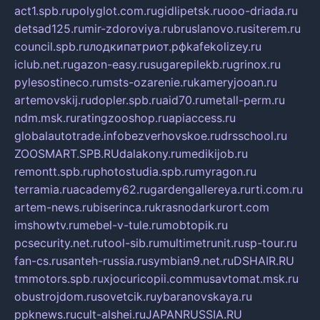
act1.spb.ru
polyglot.com.ru
gidlipetsk.ru
ooo-driada.ru
detsad125.ru
mir-zdoroviya.ru
bruslanovo.ru
siterem.ru
council.spb.ru
лодкипатриот.рф
kafekolizey.ru
iclub.net.ru
gazon-easy.ru
sugarepilekb.ru
grinox.ru
pylesostineco.ru
msts-ozarenie.ru
kameryjooan.ru
artemovskij.ru
dopler.spb.ru
aid70.ru
metall-perm.ru
ndm.msk.ru
ratingzooshop.ru
apiaccess.ru
globalautotrade.info
bezverhovskoe.ru
drsschool.ru
ZOOSMART.SPB.RU
dalakony.ru
medikijob.ru
remontt.spb.ru
photostudia.spb.ru
myragon.ru
terramia.ru
academy62.ru
gardengallereya.ru
rti.com.ru
artem-news.ru
biserinca.ru
krasnodarkurort.com
imshowtv.ru
mebel-v-tule.ru
mobtopik.ru
pcsecurity.net.ru
tool-sib.ru
multimetrunit.ru
sp-tour.ru
fan-cs.ru
santeh-russia.ru
symbian9.net.ru
DSHAIR.RU
tmmotors.spb.ru
xjocuricopii.com
musavtomat.msk.ru
obustrojdom.ru
sovetcik.ru
ybaranovskaya.ru
ppknews.ru
cult-alshei.ru
JAPANRUSSIA.RU