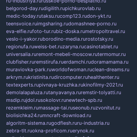
ru-industriya.ru
russkoe-porno-besplatno.ru
belgorod-day.ru
digilith.ru
pichkurovlab.ru
medic-today.ru
taksu.ru
comp123.ru
don-ykt.ru
teensvoice.ru
imgsharing.ru
domashnee-porno.ru
eva-elfie.ru
foto-tur.ru
biz-doska.ru
metropoltravel.ru
veslo-i-yakor.ru
borodino-media.ru
rostotsky.ru
regionufa.ru
weiss-bet.ru
zaryna.ru
casinotablet.ru
universalia.ru
remont-mebeli-moscow.ru
termomur.ru
clubfisher.ru
remstirufa.ru
erdamchi.ru
doramamama.ru
muraviovka-park.ru
worldofwoman.ru
clean-dreams.ru
arkrym.ru
kristinita.ru
dircomputer.ru
healthenter.ru
textexperts.ru
pivnaya-kruzhka.ru
kinofilmy-2021.ru
demolalapaluza.ru
tanyavanya.ru
remstir-tolyatti.ru
msdip.ru
jdol.ru
sokolovr.ru
newtech-spb.ru
rezemkleim.ru
massage-tai.ru
seonub.ru
zvonitut.ru
biolisichka24.ru
mncraft-download.ru
algoritm-sistema.ru
godflesh.ru
ru-industria.ru
zebra-tlt.ru
okna-proficom.ru
erynok.ru