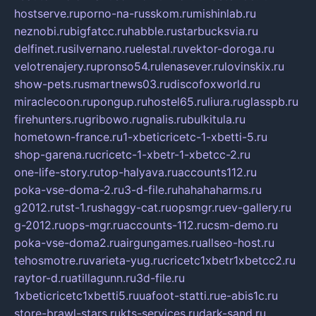
hostserve.ru
porno-na-russkom.ru
mishinlab.ru
neznobi.ru
bigfatcc.ru
habble.ru
starbucksvia.ru
delfinet.ru
silvernano.ru
elestal.ru
vektor-doroga.ru
velotrenajery.ru
pronso54.ru
lenasever.ru
lovinskix.ru
show-pets.ru
smartnews03.ru
discofoxworld.ru
miraclecoon.ru
pongup.ru
hostel65.ru
liura.ru
glasspb.ru
firehunters.ru
gribowo.ru
gnalis.ru
bulkitula.ru
hometown-france.ru
1-xbeticricetc-1-xbetti-5.ru
shop-garena.ru
cricetc-1-xbetr-1-xbetcc-2.ru
one-life-story.ru
top-halyava.ru
accounts112.ru
poka-vse-doma-2.ru
3-d-file.ru
hahahaharms.ru
g2012.ru
tst-1.ru
shaggy-cat.ru
opsmgr.ru
ev-gallery.ru
g-2012.ru
ops-mgr.ru
accounts-112.ru
csm-demo.ru
poka-vse-doma2.ru
airgungames.ru
allseo-host.ru
tehosmotre.ru
varieta-yug.ru
cricetc1xbetr1xbetcc2.ru
raytor-d.ru
atillagunn.ru
3d-file.ru
1xbeticricetc1xbetti5.ru
uafoot-statti.ru
e-abis1c.ru
store-brawl-stars.ru
kts-services.ru
dark-sand.ru