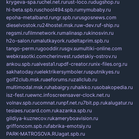
krygeva-spa.ru
chel.net.ru
rust-loco.ru
dugshop.ru
hl-beta.spb.ru
school494.spb.ru
mymubaby.ru
epoha-metalband.ru
ngr.spb.ru
rusgosnews.com
dieselvostok.ru
24hostel.msk.ru
w-dev.ru
f-ship.ru
regsmi.ru
filmnetwork.ru
malinasp.ru
kinosvin.ru
h2o-salon.ru
malutkayork.ru
deltaprim.spb.ru
tango-perm.ru
gooddir.ru
sgv.su
multiki-online.com
webkrasotki.com
cherinvest.ru
detskiy-ostrov.ru
ankou.spb.ru
alvesta1.ru
pdf-creator.ru
nix-files.org.ru
sakhatoday.ru
elektrikersymboler.ru
sputnikyes.ru
golf2club.msk.ru
aeforums.ru
zallclub.ru
multimodal.msk.ru
habaigry.ru
haikko.ru
sobakopedia.ru
isz-fest.ru
ewnc.info
screensaver-clock.net.ru
volnav.spb.ru
comnat.ru
npf.net.ru
7bit.pp.ru
kalugatur.ru
tesiaes.ru
card.com.ru
kazanka.spb.ru
gildiya-kuznecov.ru
kameryboavision.ru
griffoncom.spb.ru
fabrika-emotsiy.ru
PARK-MATROSOVA.RU
agat.spb.ru