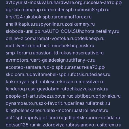
avtoyurist-moskva1.ru
hardware.org.ru
схема-авто.рф
dg-lab.ru
angrup.ru
recruiter.spb.ru
music8.spb.ru
krsk124.ru
kubok.spb.ru
romanofforex.ru
analitikaplus.ru
spyonline.ru
zosikamery.ru
sloboda-ural.pp.ru
AUTO-COM.SU
hohota.net
alimy.ru
online-z.com
aromat-vostoka.ru
otdelkaexp.ru
mobilvest.ru
bbd.net.ru
mebelshop.msk.ru
smp-forum.ru
bastion-td.ru
kosmoscreative.ru
avrmotors.ru
art-galadesign.ru
tiffany-c.ru
ecostep-samara.ru
d-p.spb.ru
галактика73.рф
sko.com.ru
davitamebel-spb.ru
fotsis.ru
tesiaes.ru
kokoroyari.spb.ru
blesna-kazan.ru
mossilver.ru
lenderoq.ru
sergeydobrin.ru
tochkazvuka.msk.ru
people-of-art.ru
bezzubova.ru
clubtibet.ru
orior-aks.ru
dynamoauto.ru
szk-favorit.ru
carlines.ru
flatnsk.ru
kingbolenskaner.ru
alex-motor.ru
astroline.net.ru
act1.spb.ru
polyglot.com.ru
gidlipetsk.ru
ooo-driada.ru
detsad125.ru
mir-zdoroviya.ru
bruslanovo.ru
siterem.ru