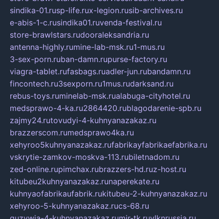
sindika-01.ru
sp-life.ru
x-legion.ru
sib-archives.ru
e-abis-1-c.ru
sindika01.ru
venda-festival.ru
store-brawlstars.ru
dooraleksandria.ru
antenna-highly.ru
mine-lab-msk.ru
1-mus.ru
3-sex-porn.ru
ban-damn.ru
purse-factory.ru
viagra-tablet.ru
fasbags.ru
adler-jun.ru
bandamn.ru
fincontech.ru
3sexporn.ru
1mus.ru
darksand.ru
rebus-toys.ru
minelab-msk.ru
alabuga-cityhotel.ru
medsprawo-4-ka.ru
2864420.ru
blagodarenie-spb.ru
zajmy24.ru
tovudyi-4-kuhnyanazakaz.ru
brazzerscom.ru
medsprawo4ka.ru
xehyroo5kuhnyanazakaz.ru
fabrikayfabrikaefabrika.ru
vskrytie-zamkov-moskva-113.ru
biletnadom.ru
zed-online.ru
pimchax.ru
brazzers-hd.ru
z-host.ru
kitubeu2kuhnyanazakaz.ru
naperekate.ru
kuhnyaofabrikaufabrik.ru
kitubeu-2-kuhnyanazakaz.ru
xehyroo-5-kuhnyanazakaz.ru
cs-68.ru
guzywia-4-kuhnyanazakaz.ru
mir-tk.ru
vlknrussia.ru