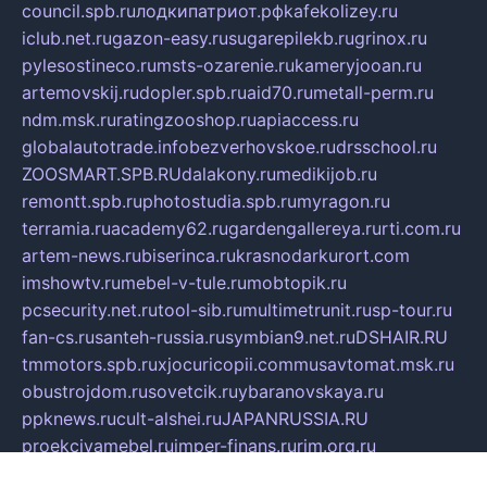
council.spb.ru
лодкипатриот.рф
kafekolizey.ru
iclub.net.ru
gazon-easy.ru
sugarepilekb.ru
grinox.ru
pylesostineco.ru
msts-ozarenie.ru
kameryjooan.ru
artemovskij.ru
dopler.spb.ru
aid70.ru
metall-perm.ru
ndm.msk.ru
ratingzooshop.ru
apiaccess.ru
globalautotrade.info
bezverhovskoe.ru
drsschool.ru
ZOOSMART.SPB.RU
dalakony.ru
medikijob.ru
remontt.spb.ru
photostudia.spb.ru
myragon.ru
terramia.ru
academy62.ru
gardengallereya.ru
rti.com.ru
artem-news.ru
biserinca.ru
krasnodarkurort.com
imshowtv.ru
mebel-v-tule.ru
mobtopik.ru
pcsecurity.net.ru
tool-sib.ru
multimetrunit.ru
sp-tour.ru
fan-cs.ru
santeh-russia.ru
symbian9.net.ru
DSHAIR.RU
tmmotors.spb.ru
xjocuricopii.com
musavtomat.msk.ru
obustrojdom.ru
sovetcik.ru
ybaranovskaya.ru
ppknews.ru
cult-alshei.ru
JAPANRUSSIA.RU
proekciyamebel.ru
imper-finans.ru
rim.org.ru
glamourai.ru
brassminus.ru
zabor-pro.ru
ftn.pp.ru