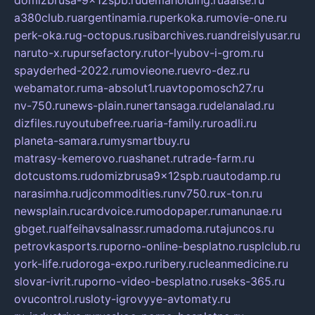
domizbrusa-9x12spb.ru
demaholding.ru
aalse.ru
a380club.ru
argentinamia.ru
perkoka.ru
movie-one.ru
perk-oka.ru
g-octopus.ru
sibarchives.ru
andreislyusar.ru
naruto-x.ru
pursefactory.ru
tor-lyubov-i-grom.ru
spayderhed-2022.ru
movieone.ru
evro-dez.ru
webamator.ru
ma-absolut1.ru
avtopomosch27.ru
nv-750.ru
news-plain.ru
nertansaga.ru
delanalad.ru
dizfiles.ru
youtubefree.ru
aria-family.ru
roadli.ru
planeta-samara.ru
mysmartbuy.ru
matrasy-kemerovo.ru
ashanet.ru
trade-farm.ru
dotcustoms.ru
domizbrusa9x12spb.ru
autodamp.ru
narasimha.ru
djcommodities.ru
nv750.ru
x-ton.ru
newsplain.ru
cardvoice.ru
modopaper.ru
manunae.ru
gbget.ru
alfeihavsalnassr.ru
madoma.ru
tajuncos.ru
petrovkasports.ru
porno-online-besplatno.ru
splclub.ru
york-life.ru
doroga-expo.ru
ribery.ru
cleanmedicine.ru
slovar-ivrit.ru
porno-video-besplatno.ru
seks-365.ru
ovucontrol.ru
sloty-igrovyye-avtomaty.ru