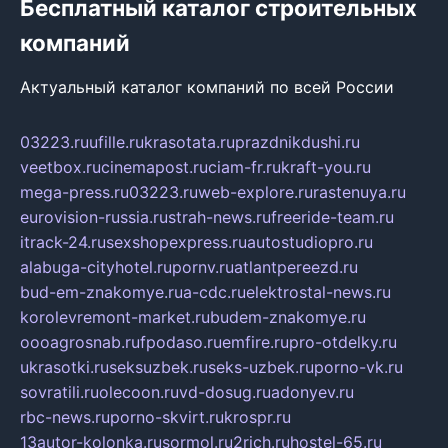
Бесплатный каталог строительных
компаний
Актуальный каталог компаний по всей России
03223.ru
ufille.ru
krasotata.ru
prazdnikdushi.ru
veetbox.ru
cinemapost.ru
ciam-fr.ru
kraft-you.ru
mega-press.ru
03223.ru
web-explore.ru
rastenuya.ru
eurovision-russia.ru
strah-news.ru
freeride-team.ru
itrack-24.ru
sexshopexpress.ru
autostudiopro.ru
alabuga-cityhotel.ru
pornv.ru
atlantpereezd.ru
bud-em-znakomye.ru
a-cdc.ru
elektrostal-news.ru
korolevremont-market.ru
budem-znakomye.ru
oooagrosnab.ru
fpodaso.ru
emfire.ru
pro-otdelky.ru
ukrasotki.ru
seksuzbek.ru
seks-uzbek.ru
porno-vk.ru
sovratili.ru
olecoon.ru
vd-dosug.ru
adonyev.ru
rbc-news.ru
porno-skvirt.ru
krospr.ru
13autor-kolonka.ru
sormol.ru
2rich.ru
hostel-65.ru