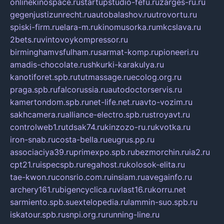
onlinekinospace.ru
startupstudio-fefu.ru
zarges-ru.ru
gegenjustizunrecht.ru
autobalashov.ru
utrovortu.ru
spiski-firm.ru
elara-m.ru
kinomusorka.ru
mkcslava.ru
2bets.ru
vintovoykompressor.ru
birminghamvsfulham.ru
sarmat-komp.ru
pioneeri.ru
amadis-chocolate.ru
shkurki-karakulya.ru
kanotiforet.spb.ru
tutmassage.ru
ecolog.org.ru
praga.spb.ru
falcorussia.ru
autodoctorservis.ru
kamertondom.spb.ru
net-life.net.ru
avto-vozim.ru
sakhcamera.ru
alliance-electro.spb.ru
stroyavt.ru
controlweb1.ru
tdsak74.ru
kinzozo-ru.ru
kvotka.ru
iron-snab.ru
costa-bella.ru
eugrus.pp.ru
associaciya39.ru
primexpo.spb.ru
bezmorchin.ru
ia2.ru
cpt21.ru
ispecspb.ru
regahost.ru
kolosok-elita.ru
tae-kwon.ru
consrio.com.ru
insiam.ru
avegainfo.ru
archery161.ru
bigencyclica.ru
vlast16.ru
korru.net
sarmiento.spb.su
extelopedia.ru
lammin-suo.spb.ru
iskatour.spb.ru
snpi.org.ru
running-line.ru