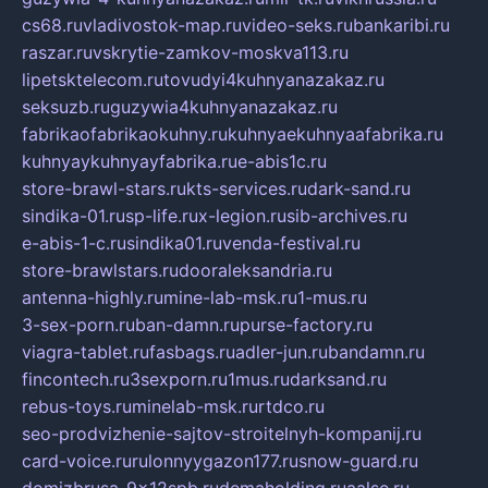
cs68.ru
vladivostok-map.ru
video-seks.ru
bankaribi.ru
raszar.ru
vskrytie-zamkov-moskva113.ru
lipetsktelecom.ru
tovudyi4kuhnyanazakaz.ru
seksuzb.ru
guzywia4kuhnyanazakaz.ru
fabrikaofabrikaokuhny.ru
kuhnyaekuhnyaafabrika.ru
kuhnyaykuhnyayfabrika.ru
e-abis1c.ru
store-brawl-stars.ru
kts-services.ru
dark-sand.ru
sindika-01.ru
sp-life.ru
x-legion.ru
sib-archives.ru
e-abis-1-c.ru
sindika01.ru
venda-festival.ru
store-brawlstars.ru
dooraleksandria.ru
antenna-highly.ru
mine-lab-msk.ru
1-mus.ru
3-sex-porn.ru
ban-damn.ru
purse-factory.ru
viagra-tablet.ru
fasbags.ru
adler-jun.ru
bandamn.ru
fincontech.ru
3sexporn.ru
1mus.ru
darksand.ru
rebus-toys.ru
minelab-msk.ru
rtdco.ru
seo-prodvizhenie-sajtov-stroitelnyh-kompanij.ru
card-voice.ru
rulonnyygazon177.ru
snow-guard.ru