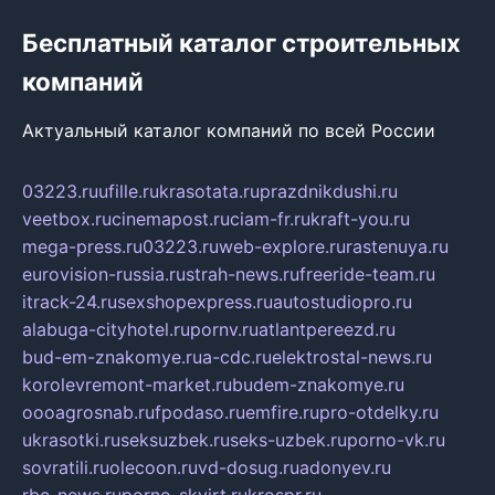
Бесплатный каталог строительных
компаний
Актуальный каталог компаний по всей России
03223.ru
ufille.ru
krasotata.ru
prazdnikdushi.ru
veetbox.ru
cinemapost.ru
ciam-fr.ru
kraft-you.ru
mega-press.ru
03223.ru
web-explore.ru
rastenuya.ru
eurovision-russia.ru
strah-news.ru
freeride-team.ru
itrack-24.ru
sexshopexpress.ru
autostudiopro.ru
alabuga-cityhotel.ru
pornv.ru
atlantpereezd.ru
bud-em-znakomye.ru
a-cdc.ru
elektrostal-news.ru
korolevremont-market.ru
budem-znakomye.ru
oooagrosnab.ru
fpodaso.ru
emfire.ru
pro-otdelky.ru
ukrasotki.ru
seksuzbek.ru
seks-uzbek.ru
porno-vk.ru
sovratili.ru
olecoon.ru
vd-dosug.ru
adonyev.ru