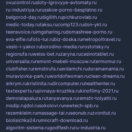
ovucontrol.ru
sloty-igrovyye-avtomaty.ru
ru-industriya.ru
russkoe-porno-besplatno.ru
belgorod-day.ru
digilith.ru
pichkurovlab.ru
medic-today.ru
taksu.ru
comp123.ru
don-ykt.ru
teensvoice.ru
imgsharing.ru
domashnee-porno.ru
eva-elfie.ru
foto-tur.ru
biz-doska.ru
metropoltravel.ru
veslo-i-yakor.ru
borodino-media.ru
rostotsky.ru
regionufa.ru
weiss-bet.ru
zaryna.ru
casinotablet.ru
universalia.ru
remont-mebeli-moscow.ru
termomur.ru
clubfisher.ru
remstirufa.ru
erdamchi.ru
doramamama.ru
muraviovka-park.ru
worldofwoman.ru
clean-dreams.ru
arkrym.ru
kristinita.ru
dircomputer.ru
healthenter.ru
textexperts.ru
pivnaya-kruzhka.ru
kinofilmy-2021.ru
demolalapaluza.ru
tanyavanya.ru
remstir-tolyatti.ru
msdip.ru
jdol.ru
sokolovr.ru
newtech-spb.ru
rezemkleim.ru
massage-tai.ru
seonub.ru
zvonitut.ru
biolisichka24.ru
mncraft-download.ru
algoritm-sistema.ru
godflesh.ru
ru-industria.ru