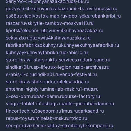
xehyroo-5-kuhnyanazakaz.ru
cs-68.ru
guzywia-4-kuhnyanazakaz.ru
mir-tk.ru
vlknrussia.ru
cs68.ru
vladivostok-map.ru
video-seks.ru
bankaribi.ru
raszar.ru
vskrytie-zamkov-moskva113.ru
lipetsktelecom.ru
tovudyi4kuhnyanazakaz.ru
seksuzb.ru
guzywia4kuhnyanazakaz.ru
fabrikaofabrikaokuhny.ru
kuhnyaekuhnyaafabrika.ru
kuhnyaykuhnyayfabrika.ru
e-abis1c.ru
store-brawl-stars.ru
kts-services.ru
dark-sand.ru
sindika-01.ru
sp-life.ru
x-legion.ru
sib-archives.ru
e-abis-1-c.ru
sindika01.ru
venda-festival.ru
store-brawlstars.ru
dooraleksandria.ru
antenna-highly.ru
mine-lab-msk.ru
1-mus.ru
3-sex-porn.ru
ban-damn.ru
purse-factory.ru
viagra-tablet.ru
fasbags.ru
adler-jun.ru
bandamn.ru
fincontech.ru
3sexporn.ru
1mus.ru
darksand.ru
rebus-toys.ru
minelab-msk.ru
rtdco.ru
seo-prodvizhenie-sajtov-stroitelnyh-kompanij.ru