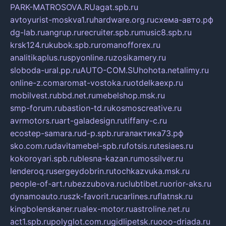
PARK-MATROSOVA.RU
agat.spb.ru
avtoyurist-moskva1.ru
hardware.org.ru
схема-авто.рф
dg-lab.ru
angrup.ru
recruiter.spb.ru
music8.spb.ru
krsk124.ru
kubok.spb.ru
romanofforex.ru
analitikaplus.ru
spyonline.ru
zosikamery.ru
sloboda-ural.pp.ru
AUTO-COM.SU
hohota.net
alimy.ru
online-z.com
aromat-vostoka.ru
otdelkaexp.ru
mobilvest.ru
bbd.net.ru
mebelshop.msk.ru
smp-forum.ru
bastion-td.ru
kosmoscreative.ru
avrmotors.ru
art-galadesign.ru
tiffany-c.ru
ecostep-samara.ru
d-p.spb.ru
галактика73.рф
sko.com.ru
davitamebel-spb.ru
fotsis.ru
tesiaes.ru
kokoroyari.spb.ru
blesna-kazan.ru
mossilver.ru
lenderoq.ru
sergeydobrin.ru
tochkazvuka.msk.ru
people-of-art.ru
bezzubova.ru
clubtibet.ru
orior-aks.ru
dynamoauto.ru
szk-favorit.ru
carlines.ru
flatnsk.ru
kingbolenskaner.ru
alex-motor.ru
astroline.net.ru
act1.spb.ru
polyglot.com.ru
gidlipetsk.ru
ooo-driada.ru