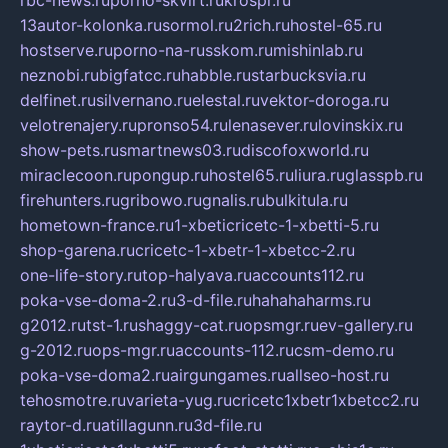
rbc-news.ru
porno-skvirt.ru
krospr.ru
13autor-kolonka.ru
sormol.ru
2rich.ru
hostel-65.ru
hostserve.ru
porno-na-russkom.ru
mishinlab.ru
neznobi.ru
bigfatcc.ru
habble.ru
starbucksvia.ru
delfinet.ru
silvernano.ru
elestal.ru
vektor-doroga.ru
velotrenajery.ru
pronso54.ru
lenasever.ru
lovinskix.ru
show-pets.ru
smartnews03.ru
discofoxworld.ru
miraclecoon.ru
pongup.ru
hostel65.ru
liura.ru
glasspb.ru
firehunters.ru
gribowo.ru
gnalis.ru
bulkitula.ru
hometown-france.ru
1-xbeticricetc-1-xbetti-5.ru
shop-garena.ru
cricetc-1-xbetr-1-xbetcc-2.ru
one-life-story.ru
top-halyava.ru
accounts112.ru
poka-vse-doma-2.ru
3-d-file.ru
hahahaharms.ru
g2012.ru
tst-1.ru
shaggy-cat.ru
opsmgr.ru
ev-gallery.ru
g-2012.ru
ops-mgr.ru
accounts-112.ru
csm-demo.ru
poka-vse-doma2.ru
airgungames.ru
allseo-host.ru
tehosmotre.ru
varieta-yug.ru
cricetc1xbetr1xbetcc2.ru
raytor-d.ru
atillagunn.ru
3d-file.ru