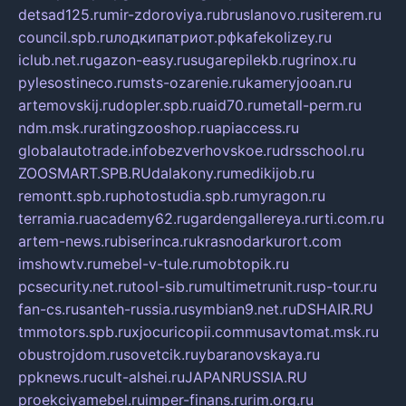
detsad125.ru
mir-zdoroviya.ru
bruslanovo.ru
siterem.ru
council.spb.ru
лодкипатриот.рф
kafekolizey.ru
iclub.net.ru
gazon-easy.ru
sugarepilekb.ru
grinox.ru
pylesostineco.ru
msts-ozarenie.ru
kameryjooan.ru
artemovskij.ru
dopler.spb.ru
aid70.ru
metall-perm.ru
ndm.msk.ru
ratingzooshop.ru
apiaccess.ru
globalautotrade.info
bezverhovskoe.ru
drsschool.ru
ZOOSMART.SPB.RU
dalakony.ru
medikijob.ru
remontt.spb.ru
photostudia.spb.ru
myragon.ru
terramia.ru
academy62.ru
gardengallereya.ru
rti.com.ru
artem-news.ru
biserinca.ru
krasnodarkurort.com
imshowtv.ru
mebel-v-tule.ru
mobtopik.ru
pcsecurity.net.ru
tool-sib.ru
multimetrunit.ru
sp-tour.ru
fan-cs.ru
santeh-russia.ru
symbian9.net.ru
DSHAIR.RU
tmmotors.spb.ru
xjocuricopii.com
musavtomat.msk.ru
obustrojdom.ru
sovetcik.ru
ybaranovskaya.ru
ppknews.ru
cult-alshei.ru
JAPANRUSSIA.RU
proekciyamebel.ru
imper-finans.ru
rim.org.ru