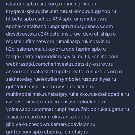
iskatour.spb.ru
snpi.org.ru
running-line.ru
krygeva-spa.ru
chel.net.ru
rust-loco.ru
dugshop.ru
hl-beta.spb.ru
school494.spb.ru
mymubaby.ru
epoha-metalband.ru
ngr.spb.ru
rusgosnews.com
dieselvostok.ru
24hostel.msk.ru
w-dev.ru
f-ship.ru
regsmi.ru
filmnetwork.ru
malinasp.ru
kinosvin.ru
h2o-salon.ru
malutkayork.ru
deltaprim.spb.ru
tango-perm.ru
gooddir.ru
sgv.su
multiki-online.com
webkrasotki.com
cherinvest.ru
detskiy-ostrov.ru
ankou.spb.ru
alvesta1.ru
pdf-creator.ru
nix-files.org.ru
sakhatoday.ru
elektrikersymboler.ru
sputnikyes.ru
golf2club.msk.ru
aeforums.ru
zallclub.ru
multimodal.msk.ru
habaigry.ru
haikko.ru
sobakopedia.ru
isz-fest.ru
ewnc.info
screensaver-clock.net.ru
volnav.spb.ru
comnat.ru
npf.net.ru
7bit.pp.ru
kalugatur.ru
tesiaes.ru
card.com.ru
kazanka.spb.ru
gildiya-kuznecov.ru
kameryboavision.ru
griffoncom.spb.ru
fabrika-emotsiy.ru