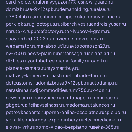
card-voice.ru
rulonnyygazon177.ru
snow-guard.ru
domizbrusa-9x12spb.ru
demaholding.ru
aalse.ru
a380club.ru
argentinamia.ru
perkoka.ru
movie-one.ru
perk-oka.ru
g-octopus.ru
sibarchives.ru
andreislyusar.ru
naruto-x.ru
pursefactory.ru
tor-lyubov-i-grom.ru
spayderhed-2022.ru
movieone.ru
evro-dez.ru
webamator.ru
ma-absolut1.ru
avtopomosch27.ru
nv-750.ru
news-plain.ru
nertansaga.ru
delanalad.ru
dizfiles.ru
youtubefree.ru
aria-family.ru
roadli.ru
planeta-samara.ru
mysmartbuy.ru
matrasy-kemerovo.ru
ashanet.ru
trade-farm.ru
dotcustoms.ru
domizbrusa9x12spb.ru
autodamp.ru
narasimha.ru
djcommodities.ru
nv750.ru
x-ton.ru
newsplain.ru
cardvoice.ru
modopaper.ru
manunae.ru
gbget.ru
alfeihavsalnassr.ru
madoma.ru
tajuncos.ru
petrovkasports.ru
porno-online-besplatno.ru
splclub.ru
york-life.ru
doroga-expo.ru
ribery.ru
cleanmedicine.ru
slovar-ivrit.ru
porno-video-besplatno.ru
seks-365.ru