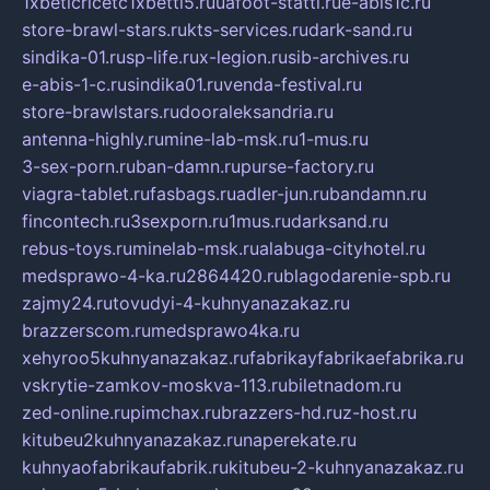
1xbeticricetc1xbetti5.ru
uafoot-statti.ru
e-abis1c.ru
store-brawl-stars.ru
kts-services.ru
dark-sand.ru
sindika-01.ru
sp-life.ru
x-legion.ru
sib-archives.ru
e-abis-1-c.ru
sindika01.ru
venda-festival.ru
store-brawlstars.ru
dooraleksandria.ru
antenna-highly.ru
mine-lab-msk.ru
1-mus.ru
3-sex-porn.ru
ban-damn.ru
purse-factory.ru
viagra-tablet.ru
fasbags.ru
adler-jun.ru
bandamn.ru
fincontech.ru
3sexporn.ru
1mus.ru
darksand.ru
rebus-toys.ru
minelab-msk.ru
alabuga-cityhotel.ru
medsprawo-4-ka.ru
2864420.ru
blagodarenie-spb.ru
zajmy24.ru
tovudyi-4-kuhnyanazakaz.ru
brazzerscom.ru
medsprawo4ka.ru
xehyroo5kuhnyanazakaz.ru
fabrikayfabrikaefabrika.ru
vskrytie-zamkov-moskva-113.ru
biletnadom.ru
zed-online.ru
pimchax.ru
brazzers-hd.ru
z-host.ru
kitubeu2kuhnyanazakaz.ru
naperekate.ru
kuhnyaofabrikaufabrik.ru
kitubeu-2-kuhnyanazakaz.ru