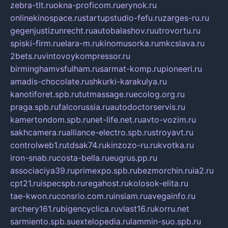
zebra-tlt.ru
okna-proficom.ru
erynok.ru
onlinekinospace.ru
startupstudio-fefu.ru
zarges-ru.ru
gegenjustizunrecht.ru
autobalashov.ru
utrovortu.ru
spiski-firm.ru
elara-m.ru
kinomusorka.ru
mkcslava.ru
2bets.ru
vintovoykompressor.ru
birminghamvsfulham.ru
sarmat-komp.ru
pioneeri.ru
amadis-chocolate.ru
shkurki-karakulya.ru
kanotiforet.spb.ru
tutmassage.ru
ecolog.org.ru
praga.spb.ru
falcorussia.ru
autodoctorservis.ru
kamertondom.spb.ru
net-life.net.ru
avto-vozim.ru
sakhcamera.ru
alliance-electro.spb.ru
stroyavt.ru
controlweb1.ru
tdsak74.ru
kinzozo-ru.ru
kvotka.ru
iron-snab.ru
costa-bella.ru
eugrus.pp.ru
associaciya39.ru
primexpo.spb.ru
bezmorchin.ru
ia2.ru
cpt21.ru
ispecspb.ru
regahost.ru
kolosok-elita.ru
tae-kwon.ru
consrio.com.ru
insiam.ru
avegainfo.ru
archery161.ru
bigencyclica.ru
vlast16.ru
korru.net
sarmiento.spb.su
extelopedia.ru
lammin-suo.spb.ru