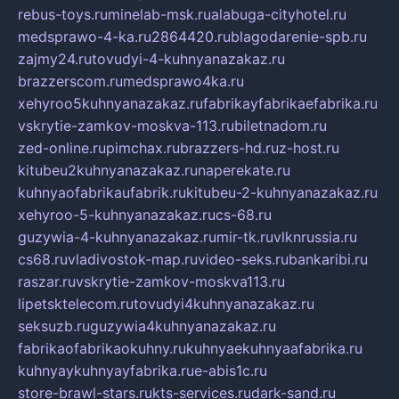
rebus-toys.ru
minelab-msk.ru
alabuga-cityhotel.ru
medsprawo-4-ka.ru
2864420.ru
blagodarenie-spb.ru
zajmy24.ru
tovudyi-4-kuhnyanazakaz.ru
brazzerscom.ru
medsprawo4ka.ru
xehyroo5kuhnyanazakaz.ru
fabrikayfabrikaefabrika.ru
vskrytie-zamkov-moskva-113.ru
biletnadom.ru
zed-online.ru
pimchax.ru
brazzers-hd.ru
z-host.ru
kitubeu2kuhnyanazakaz.ru
naperekate.ru
kuhnyaofabrikaufabrik.ru
kitubeu-2-kuhnyanazakaz.ru
xehyroo-5-kuhnyanazakaz.ru
cs-68.ru
guzywia-4-kuhnyanazakaz.ru
mir-tk.ru
vlknrussia.ru
cs68.ru
vladivostok-map.ru
video-seks.ru
bankaribi.ru
raszar.ru
vskrytie-zamkov-moskva113.ru
lipetsktelecom.ru
tovudyi4kuhnyanazakaz.ru
seksuzb.ru
guzywia4kuhnyanazakaz.ru
fabrikaofabrikaokuhny.ru
kuhnyaekuhnyaafabrika.ru
kuhnyaykuhnyayfabrika.ru
e-abis1c.ru
store-brawl-stars.ru
kts-services.ru
dark-sand.ru