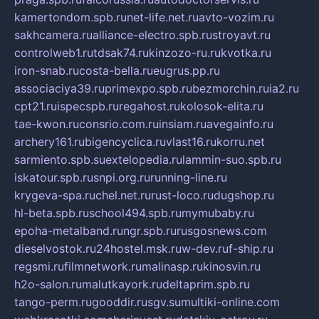
kamertondom.spb.ru
net-life.net.ru
avto-vozim.ru
sakhcamera.ru
alliance-electro.spb.ru
stroyavt.ru
controlweb1.ru
tdsak74.ru
kinzozo-ru.ru
kvotka.ru
iron-snab.ru
costa-bella.ru
eugrus.pp.ru
associaciya39.ru
primexpo.spb.ru
bezmorchin.ru
ia2.ru
cpt21.ru
ispecspb.ru
regahost.ru
kolosok-elita.ru
tae-kwon.ru
consrio.com.ru
insiam.ru
avegainfo.ru
archery161.ru
bigencyclica.ru
vlast16.ru
korru.net
sarmiento.spb.su
extelopedia.ru
lammin-suo.spb.ru
iskatour.spb.ru
snpi.org.ru
running-line.ru
krygeva-spa.ru
chel.net.ru
rust-loco.ru
dugshop.ru
hl-beta.spb.ru
school494.spb.ru
mymubaby.ru
epoha-metalband.ru
ngr.spb.ru
rusgosnews.com
dieselvostok.ru
24hostel.msk.ru
w-dev.ru
f-ship.ru
regsmi.ru
filmnetwork.ru
malinasp.ru
kinosvin.ru
h2o-salon.ru
malutkayork.ru
deltaprim.spb.ru
tango-perm.ru
gooddir.ru
sgv.su
multiki-online.com