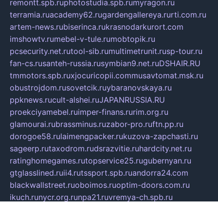
remontt.spb.ru
photostudia.spb.ru
myragon.ru
terramia.ru
academy62.ru
gardengallereya.ru
rti.com.ru
artem-news.ru
biserinca.ru
krasnodarkurort.com
imshowtv.ru
mebel-v-tule.ru
mobtopik.ru
pcsecurity.net.ru
tool-sib.ru
multimetrunit.ru
sp-tour.ru
fan-cs.ru
santeh-russia.ru
symbian9.net.ru
DSHAIR.RU
tmmotors.spb.ru
xjocuricopii.com
musavtomat.msk.ru
obustrojdom.ru
sovetcik.ru
ybaranovskaya.ru
ppknews.ru
cult-alshei.ru
JAPANRUSSIA.RU
proekciyamebel.ru
imper-finans.ru
rim.org.ru
glamourai.ru
brassminus.ru
zabor-pro.ru
ftn.pp.ru
dorogoe58.ru
laimengpacker.ru
kuzova-zapchasti.ru
sageerp.ru
taxodrom.ru
dsrazvitie.ru
hardcity.net.ru
ratinghomegames.ru
topservice25.ru
gubernyan.ru
gtglasslined.ru
ii4.ru
tssport.spb.ru
andorra24.com
blackwallstreet.ru
oboimos.ru
optim-doors.com.ru
ikuch.ru
nycr.org.ru
npa21.ru
vremya-ch.spb.ru
desert000.ru
ivtorgi.ru
ifiori.ru
catalog-statei.ru