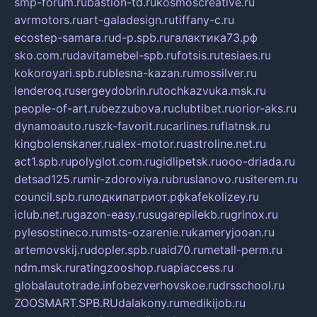
smp-forum.ru
bastion-td.ru
kosmoscreative.ru
avrmotors.ru
art-galadesign.ru
tiffany-c.ru
ecostep-samara.ru
d-p.spb.ru
галактика73.рф
sko.com.ru
davitamebel-spb.ru
fotsis.ru
tesiaes.ru
kokoroyari.spb.ru
blesna-kazan.ru
mossilver.ru
lenderoq.ru
sergeydobrin.ru
tochkazvuka.msk.ru
people-of-art.ru
bezzubova.ru
clubtibet.ru
orior-aks.ru
dynamoauto.ru
szk-favorit.ru
carlines.ru
flatnsk.ru
kingbolenskaner.ru
alex-motor.ru
astroline.net.ru
act1.spb.ru
polyglot.com.ru
gidlipetsk.ru
ooo-driada.ru
detsad125.ru
mir-zdoroviya.ru
bruslanovo.ru
siterem.ru
council.spb.ru
лодкипатриот.рф
kafekolizey.ru
iclub.net.ru
gazon-easy.ru
sugarepilekb.ru
grinox.ru
pylesostineco.ru
msts-ozarenie.ru
kameryjooan.ru
artemovskij.ru
dopler.spb.ru
aid70.ru
metall-perm.ru
ndm.msk.ru
ratingzooshop.ru
apiaccess.ru
globalautotrade.info
bezverhovskoe.ru
drsschool.ru
ZOOSMART.SPB.RU
dalakony.ru
medikijob.ru