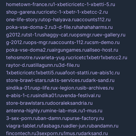
hometown-france.ru
1-xbeticricetc-1-xbetti-5.ru
shop-garena.ru
cricetc-1-xbetr-1-xbetcc-2.ru
one-life-story.ru
top-halyava.ru
accounts112.ru
poka-vse-doma-2.ru
3-d-file.ru
hahahaharms.ru
g2012.ru
tst-1.ru
shaggy-cat.ru
opsmgr.ru
ev-gallery.ru
g-2012.ru
ops-mgr.ru
accounts-112.ru
csm-demo.ru
poka-vse-doma2.ru
airgungames.ru
allseo-host.ru
tehosmotre.ru
varieta-yug.ru
cricetc1xbetr1xbetcc2.ru
raytor-d.ru
atillagunn.ru
3d-file.ru
1xbeticricetc1xbetti5.ru
uafoot-statti.ru
e-abis1c.ru
store-brawl-stars.ru
kts-services.ru
dark-sand.ru
sindika-01.ru
sp-life.ru
x-legion.ru
sib-archives.ru
e-abis-1-c.ru
sindika01.ru
venda-festival.ru
store-brawlstars.ru
dooraleksandria.ru
antenna-highly.ru
mine-lab-msk.ru
1-mus.ru
3-sex-porn.ru
ban-damn.ru
purse-factory.ru
viagra-tablet.ru
fasbags.ru
adler-jun.ru
bandamn.ru
fincontech.ru
3sexporn.ru
1mus.ru
darksand.ru