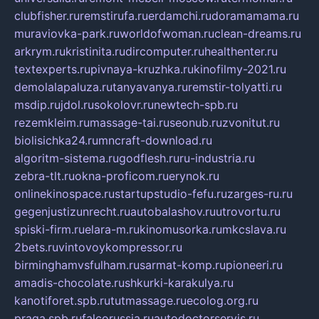
clubfisher.ru
remstirufa.ru
erdamchi.ru
doramamama.ru
muraviovka-park.ru
worldofwoman.ru
clean-dreams.ru
arkrym.ru
kristinita.ru
dircomputer.ru
healthenter.ru
textexperts.ru
pivnaya-kruzhka.ru
kinofilmy-2021.ru
demolalapaluza.ru
tanyavanya.ru
remstir-tolyatti.ru
msdip.ru
jdol.ru
sokolovr.ru
newtech-spb.ru
rezemkleim.ru
massage-tai.ru
seonub.ru
zvonitut.ru
biolisichka24.ru
mncraft-download.ru
algoritm-sistema.ru
godflesh.ru
ru-industria.ru
zebra-tlt.ru
okna-proficom.ru
erynok.ru
onlinekinospace.ru
startupstudio-fefu.ru
zarges-ru.ru
gegenjustizunrecht.ru
autobalashov.ru
utrovortu.ru
spiski-firm.ru
elara-m.ru
kinomusorka.ru
mkcslava.ru
2bets.ru
vintovoykompressor.ru
birminghamvsfulham.ru
sarmat-komp.ru
pioneeri.ru
amadis-chocolate.ru
shkurki-karakulya.ru
kanotiforet.spb.ru
tutmassage.ru
ecolog.org.ru
praga.spb.ru
falcorussia.ru
autodoctorservis.ru