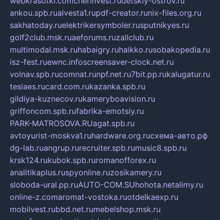
webkrasotki.com
cherinvest.ru
detskiy-ostrov.ru
ankou.spb.ru
alvesta1.ru
pdf-creator.ru
nix-files.org.ru
sakhatoday.ru
elektrikersymboler.ru
sputnikyes.ru
golf2club.msk.ru
aeforums.ru
zallclub.ru
multimodal.msk.ru
habaigry.ru
haikko.ru
sobakopedia.ru
isz-fest.ru
ewnc.info
screensaver-clock.net.ru
volnav.spb.ru
comnat.ru
npf.net.ru
7bit.pp.ru
kalugatur.ru
tesiaes.ru
card.com.ru
kazanka.spb.ru
gildiya-kuznecov.ru
kameryboavision.ru
griffoncom.spb.ru
fabrika-emotsiy.ru
PARK-MATROSOVA.RU
agat.spb.ru
avtoyurist-moskva1.ru
hardware.org.ru
схема-авто.рф
dg-lab.ru
angrup.ru
recruiter.spb.ru
music8.spb.ru
krsk124.ru
kubok.spb.ru
romanofforex.ru
analitikaplus.ru
spyonline.ru
zosikamery.ru
sloboda-ural.pp.ru
AUTO-COM.SU
hohota.net
alimy.ru
online-z.com
aromat-vostoka.ru
otdelkaexp.ru
mobilvest.ru
bbd.net.ru
mebelshop.msk.ru