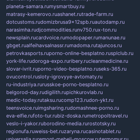
planeta-samara.ru
mysmartbuy.ru
matrasy-kemerovo.ru
ashanet.ru
trade-farm.ru
dotcustoms.ru
domizbrusa9x12spb.ru
autodamp.ru
narasimha.ru
djcommodities.ru
nv750.ru
x-ton.ru
newsplain.ru
cardvoice.ru
modopaper.ru
manunae.ru
gbget.ru
alfeihavsalnassr.ru
madoma.ru
tajuncos.ru
petrovkasports.ru
porno-online-besplatno.ru
splclub.ru
york-life.ru
doroga-expo.ru
ribery.ru
cleanmedicine.ru
slovar-ivrit.ru
porno-video-besplatno.ru
seks-365.ru
ovucontrol.ru
sloty-igrovyye-avtomaty.ru
ru-industriya.ru
russkoe-porno-besplatno.ru
belgorod-day.ru
digilith.ru
pichkurovlab.ru
medic-today.ru
taksu.ru
comp123.ru
don-ykt.ru
teensvoice.ru
imgsharing.ru
domashnee-porno.ru
eva-elfie.ru
foto-tur.ru
biz-doska.ru
metropoltravel.ru
veslo-i-yakor.ru
borodino-media.ru
rostotsky.ru
regionufa.ru
weiss-bet.ru
zaryna.ru
casinotablet.ru
universalia.ru
remont-mebeli-moscow.ru
termomur.ru