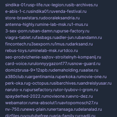
sindika-01.ru
sp-life.ru
x-legion.ru
sib-archives.ru
e-abis-1-c.ru
sindika01.ru
venda-festival.ru
store-brawlstars.ru
dooraleksandria.ru
antenna-highly.ru
mine-lab-msk.ru
1-mus.ru
3-sex-porn.ru
ban-damn.ru
purse-factory.ru
viagra-tablet.ru
fasbags.ru
adler-jun.ru
bandamn.ru
fincontech.ru
3sexporn.ru
1mus.ru
darksand.ru
rebus-toys.ru
minelab-msk.ru
rtdco.ru
seo-prodvizhenie-sajtov-stroitelnyh-kompanij.ru
card-voice.ru
rulonnyygazon177.ru
snow-guard.ru
domizbrusa-9x12spb.ru
demaholding.ru
aalse.ru
a380club.ru
argentinamia.ru
perkoka.ru
movie-one.ru
perk-oka.ru
g-octopus.ru
sibarchives.ru
andreislyusar.ru
naruto-x.ru
pursefactory.ru
tor-lyubov-i-grom.ru
spayderhed-2022.ru
movieone.ru
evro-dez.ru
webamator.ru
ma-absolut1.ru
avtopomosch27.ru
nv-750.ru
news-plain.ru
nertansaga.ru
delanalad.ru
dizfiles.ru
youtubefree.ru
aria-family.ru
roadli.ru