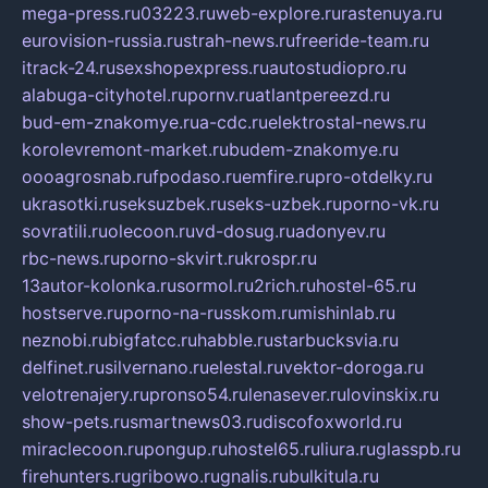
mega-press.ru
03223.ru
web-explore.ru
rastenuya.ru
eurovision-russia.ru
strah-news.ru
freeride-team.ru
itrack-24.ru
sexshopexpress.ru
autostudiopro.ru
alabuga-cityhotel.ru
pornv.ru
atlantpereezd.ru
bud-em-znakomye.ru
a-cdc.ru
elektrostal-news.ru
korolevremont-market.ru
budem-znakomye.ru
oooagrosnab.ru
fpodaso.ru
emfire.ru
pro-otdelky.ru
ukrasotki.ru
seksuzbek.ru
seks-uzbek.ru
porno-vk.ru
sovratili.ru
olecoon.ru
vd-dosug.ru
adonyev.ru
rbc-news.ru
porno-skvirt.ru
krospr.ru
13autor-kolonka.ru
sormol.ru
2rich.ru
hostel-65.ru
hostserve.ru
porno-na-russkom.ru
mishinlab.ru
neznobi.ru
bigfatcc.ru
habble.ru
starbucksvia.ru
delfinet.ru
silvernano.ru
elestal.ru
vektor-doroga.ru
velotrenajery.ru
pronso54.ru
lenasever.ru
lovinskix.ru
show-pets.ru
smartnews03.ru
discofoxworld.ru
miraclecoon.ru
pongup.ru
hostel65.ru
liura.ru
glasspb.ru
firehunters.ru
gribowo.ru
gnalis.ru
bulkitula.ru