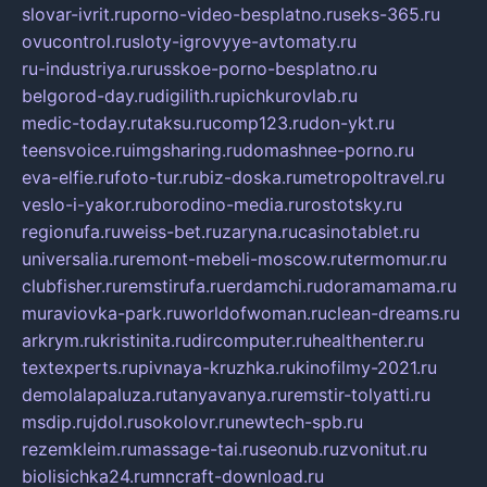
slovar-ivrit.ru
porno-video-besplatno.ru
seks-365.ru
ovucontrol.ru
sloty-igrovyye-avtomaty.ru
ru-industriya.ru
russkoe-porno-besplatno.ru
belgorod-day.ru
digilith.ru
pichkurovlab.ru
medic-today.ru
taksu.ru
comp123.ru
don-ykt.ru
teensvoice.ru
imgsharing.ru
domashnee-porno.ru
eva-elfie.ru
foto-tur.ru
biz-doska.ru
metropoltravel.ru
veslo-i-yakor.ru
borodino-media.ru
rostotsky.ru
regionufa.ru
weiss-bet.ru
zaryna.ru
casinotablet.ru
universalia.ru
remont-mebeli-moscow.ru
termomur.ru
clubfisher.ru
remstirufa.ru
erdamchi.ru
doramamama.ru
muraviovka-park.ru
worldofwoman.ru
clean-dreams.ru
arkrym.ru
kristinita.ru
dircomputer.ru
healthenter.ru
textexperts.ru
pivnaya-kruzhka.ru
kinofilmy-2021.ru
demolalapaluza.ru
tanyavanya.ru
remstir-tolyatti.ru
msdip.ru
jdol.ru
sokolovr.ru
newtech-spb.ru
rezemkleim.ru
massage-tai.ru
seonub.ru
zvonitut.ru
biolisichka24.ru
mncraft-download.ru