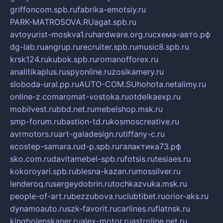
griffoncom.spb.ru
fabrika-emotsiy.ru
PARK-MATROSOVA.RU
agat.spb.ru
avtoyurist-moskva1.ru
hardware.org.ru
схема-авто.рф
dg-lab.ru
angrup.ru
recruiter.spb.ru
music8.spb.ru
krsk124.ru
kubok.spb.ru
romanofforex.ru
analitikaplus.ru
spyonline.ru
zosikamery.ru
sloboda-ural.pp.ru
AUTO-COM.SU
hohota.net
alimy.ru
online-z.com
aromat-vostoka.ru
otdelkaexp.ru
mobilvest.ru
bbd.net.ru
mebelshop.msk.ru
smp-forum.ru
bastion-td.ru
kosmoscreative.ru
avrmotors.ru
art-galadesign.ru
tiffany-c.ru
ecostep-samara.ru
d-p.spb.ru
галактика73.рф
sko.com.ru
davitamebel-spb.ru
fotsis.ru
tesiaes.ru
kokoroyari.spb.ru
blesna-kazan.ru
mossilver.ru
lenderoq.ru
sergeydobrin.ru
tochkazvuka.msk.ru
people-of-art.ru
bezzubova.ru
clubtibet.ru
orior-aks.ru
dynamoauto.ru
szk-favorit.ru
carlines.ru
flatnsk.ru
kingbolenskaner.ru
alex-motor.ru
astroline.net.ru