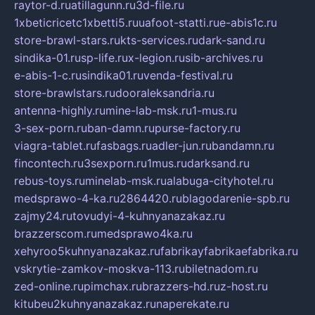
raytor-d.ru
atillagunn.ru
3d-file.ru
1xbeticricetc1xbetti5.ru
uafoot-statti.ru
e-abis1c.ru
store-brawl-stars.ru
kts-services.ru
dark-sand.ru
sindika-01.ru
sp-life.ru
x-legion.ru
sib-archives.ru
e-abis-1-c.ru
sindika01.ru
venda-festival.ru
store-brawlstars.ru
dooraleksandria.ru
antenna-highly.ru
mine-lab-msk.ru
1-mus.ru
3-sex-porn.ru
ban-damn.ru
purse-factory.ru
viagra-tablet.ru
fasbags.ru
adler-jun.ru
bandamn.ru
fincontech.ru
3sexporn.ru
1mus.ru
darksand.ru
rebus-toys.ru
minelab-msk.ru
alabuga-cityhotel.ru
medsprawo-4-ka.ru
2864420.ru
blagodarenie-spb.ru
zajmy24.ru
tovudyi-4-kuhnyanazakaz.ru
brazzerscom.ru
medsprawo4ka.ru
xehyroo5kuhnyanazakaz.ru
fabrikayfabrikaefabrika.ru
vskrytie-zamkov-moskva-113.ru
biletnadom.ru
zed-online.ru
pimchax.ru
brazzers-hd.ru
z-host.ru
kitubeu2kuhnyanazakaz.ru
naperekate.ru