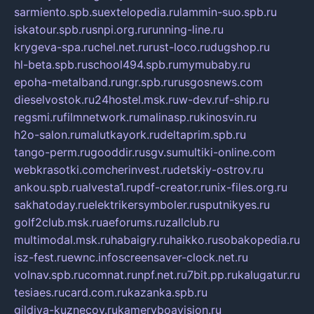
sarmiento.spb.su
extelopedia.ru
lammin-suo.spb.ru
iskatour.spb.ru
snpi.org.ru
running-line.ru
krygeva-spa.ru
chel.net.ru
rust-loco.ru
dugshop.ru
hl-beta.spb.ru
school494.spb.ru
mymubaby.ru
epoha-metalband.ru
ngr.spb.ru
rusgosnews.com
dieselvostok.ru
24hostel.msk.ru
w-dev.ru
f-ship.ru
regsmi.ru
filmnetwork.ru
malinasp.ru
kinosvin.ru
h2o-salon.ru
malutkayork.ru
deltaprim.spb.ru
tango-perm.ru
gooddir.ru
sgv.su
multiki-online.com
webkrasotki.com
cherinvest.ru
detskiy-ostrov.ru
ankou.spb.ru
alvesta1.ru
pdf-creator.ru
nix-files.org.ru
sakhatoday.ru
elektrikersymboler.ru
sputnikyes.ru
golf2club.msk.ru
aeforums.ru
zallclub.ru
multimodal.msk.ru
habaigry.ru
haikko.ru
sobakopedia.ru
isz-fest.ru
ewnc.info
screensaver-clock.net.ru
volnav.spb.ru
comnat.ru
npf.net.ru
7bit.pp.ru
kalugatur.ru
tesiaes.ru
card.com.ru
kazanka.spb.ru
gildiya-kuznecov.ru
kameryboavision.ru