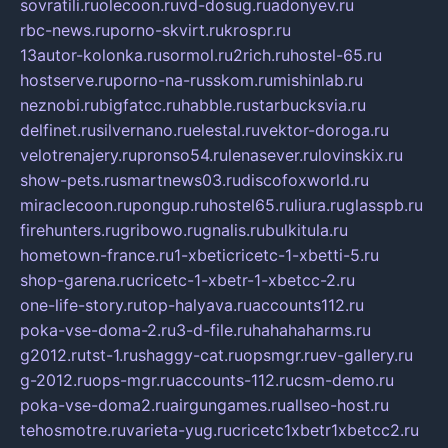
sovratili.ru
olecoon.ru
vd-dosug.ru
adonyev.ru
rbc-news.ru
porno-skvirt.ru
krospr.ru
13autor-kolonka.ru
sormol.ru
2rich.ru
hostel-65.ru
hostserve.ru
porno-na-russkom.ru
mishinlab.ru
neznobi.ru
bigfatcc.ru
habble.ru
starbucksvia.ru
delfinet.ru
silvernano.ru
elestal.ru
vektor-doroga.ru
velotrenajery.ru
pronso54.ru
lenasever.ru
lovinskix.ru
show-pets.ru
smartnews03.ru
discofoxworld.ru
miraclecoon.ru
pongup.ru
hostel65.ru
liura.ru
glasspb.ru
firehunters.ru
gribowo.ru
gnalis.ru
bulkitula.ru
hometown-france.ru
1-xbeticricetc-1-xbetti-5.ru
shop-garena.ru
cricetc-1-xbetr-1-xbetcc-2.ru
one-life-story.ru
top-halyava.ru
accounts112.ru
poka-vse-doma-2.ru
3-d-file.ru
hahahaharms.ru
g2012.ru
tst-1.ru
shaggy-cat.ru
opsmgr.ru
ev-gallery.ru
g-2012.ru
ops-mgr.ru
accounts-112.ru
csm-demo.ru
poka-vse-doma2.ru
airgungames.ru
allseo-host.ru
tehosmotre.ru
varieta-yug.ru
cricetc1xbetr1xbetcc2.ru