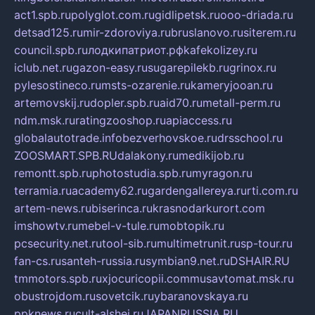
act1.spb.ru
polyglot.com.ru
gidlipetsk.ru
ooo-driada.ru
detsad125.ru
mir-zdoroviya.ru
bruslanovo.ru
siterem.ru
council.spb.ru
лодкипатриот.рф
kafekolizey.ru
iclub.net.ru
gazon-easy.ru
sugarepilekb.ru
grinox.ru
pylesostineco.ru
msts-ozarenie.ru
kameryjooan.ru
artemovskij.ru
dopler.spb.ru
aid70.ru
metall-perm.ru
ndm.msk.ru
ratingzooshop.ru
apiaccess.ru
globalautotrade.info
bezverhovskoe.ru
drsschool.ru
ZOOSMART.SPB.RU
dalakony.ru
medikijob.ru
remontt.spb.ru
photostudia.spb.ru
myragon.ru
terramia.ru
academy62.ru
gardengallereya.ru
rti.com.ru
artem-news.ru
biserinca.ru
krasnodarkurort.com
imshowtv.ru
mebel-v-tule.ru
mobtopik.ru
pcsecurity.net.ru
tool-sib.ru
multimetrunit.ru
sp-tour.ru
fan-cs.ru
santeh-russia.ru
symbian9.net.ru
DSHAIR.RU
tmmotors.spb.ru
xjocuricopii.com
musavtomat.msk.ru
obustrojdom.ru
sovetcik.ru
ybaranovskaya.ru
ppknews.ru
cult-alshei.ru
JAPANRUSSIA.RU