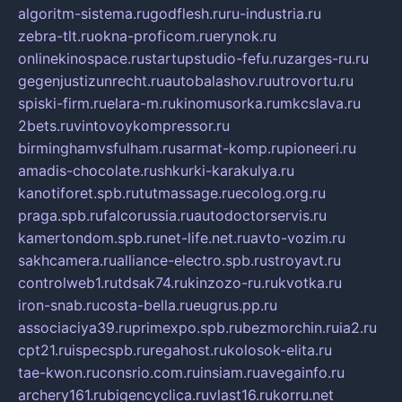
algoritm-sistema.ru
godflesh.ru
ru-industria.ru
zebra-tlt.ru
okna-proficom.ru
erynok.ru
onlinekinospace.ru
startupstudio-fefu.ru
zarges-ru.ru
gegenjustizunrecht.ru
autobalashov.ru
utrovortu.ru
spiski-firm.ru
elara-m.ru
kinomusorka.ru
mkcslava.ru
2bets.ru
vintovoykompressor.ru
birminghamvsfulham.ru
sarmat-komp.ru
pioneeri.ru
amadis-chocolate.ru
shkurki-karakulya.ru
kanotiforet.spb.ru
tutmassage.ru
ecolog.org.ru
praga.spb.ru
falcorussia.ru
autodoctorservis.ru
kamertondom.spb.ru
net-life.net.ru
avto-vozim.ru
sakhcamera.ru
alliance-electro.spb.ru
stroyavt.ru
controlweb1.ru
tdsak74.ru
kinzozo-ru.ru
kvotka.ru
iron-snab.ru
costa-bella.ru
eugrus.pp.ru
associaciya39.ru
primexpo.spb.ru
bezmorchin.ru
ia2.ru
cpt21.ru
ispecspb.ru
regahost.ru
kolosok-elita.ru
tae-kwon.ru
consrio.com.ru
insiam.ru
avegainfo.ru
archery161.ru
bigencyclica.ru
vlast16.ru
korru.net