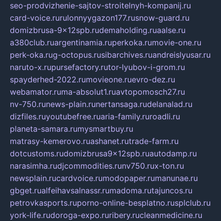
seo-prodvizhenie-sajtov-stroitelnyh-kompanij.ru
card-voice.ru
rulonnyygazon177.ru
snow-guard.ru
domizbrusa-9x12spb.ru
demaholding.ru
aalse.ru
a380club.ru
argentinamia.ru
perkoka.ru
movie-one.ru
perk-oka.ru
g-octopus.ru
sibarchives.ru
andreislyusar.ru
naruto-x.ru
pursefactory.ru
tor-lyubov-i-grom.ru
spayderhed-2022.ru
movieone.ru
evro-dez.ru
webamator.ru
ma-absolut1.ru
avtopomosch27.ru
nv-750.ru
news-plain.ru
nertansaga.ru
delanalad.ru
dizfiles.ru
youtubefree.ru
aria-family.ru
roadli.ru
planeta-samara.ru
mysmartbuy.ru
matrasy-kemerovo.ru
ashanet.ru
trade-farm.ru
dotcustoms.ru
domizbrusa9x12spb.ru
autodamp.ru
narasimha.ru
djcommodities.ru
nv750.ru
x-ton.ru
newsplain.ru
cardvoice.ru
modopaper.ru
manunae.ru
gbget.ru
alfeihavsalnassr.ru
madoma.ru
tajuncos.ru
petrovkasports.ru
porno-online-besplatno.ru
splclub.ru
york-life.ru
doroga-expo.ru
ribery.ru
cleanmedicine.ru