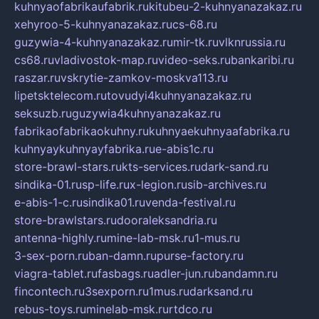
kuhnyaofabrikaufabrik.ru
kitubeu-2-kuhnyanazakaz.ru
xehyroo-5-kuhnyanazakaz.ru
cs-68.ru
guzywia-4-kuhnyanazakaz.ru
mir-tk.ru
vlknrussia.ru
cs68.ru
vladivostok-map.ru
video-seks.ru
bankaribi.ru
raszar.ru
vskrytie-zamkov-moskva113.ru
lipetsktelecom.ru
tovudyi4kuhnyanazakaz.ru
seksuzb.ru
guzywia4kuhnyanazakaz.ru
fabrikaofabrikaokuhny.ru
kuhnyaekuhnyaafabrika.ru
kuhnyaykuhnyayfabrika.ru
e-abis1c.ru
store-brawl-stars.ru
kts-services.ru
dark-sand.ru
sindika-01.ru
sp-life.ru
x-legion.ru
sib-archives.ru
e-abis-1-c.ru
sindika01.ru
venda-festival.ru
store-brawlstars.ru
dooraleksandria.ru
antenna-highly.ru
mine-lab-msk.ru
1-mus.ru
3-sex-porn.ru
ban-damn.ru
purse-factory.ru
viagra-tablet.ru
fasbags.ru
adler-jun.ru
bandamn.ru
fincontech.ru
3sexporn.ru
1mus.ru
darksand.ru
rebus-toys.ru
minelab-msk.ru
rtdco.ru