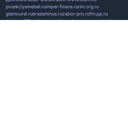
proekciyamebel.ru
imper-finans.ru
rim.org.ru
glamourai.ru
brassminus.ru
zabor-pro.ru
ftn.pp.ru
dorogoe58.ru
laimengpacker.ru
kuzova-zapchasti.ru
sageerp.ru
taxodrom.ru
dsrazvitie.ru
hardcity.net.ru
ratinghomegames.ru
topservice25.ru
gubernyan.ru
gtglasslined.ru
ii4.ru
tssport.spb.ru
andorra24.com
blackwallstreet.ru
oboimos.ru
optim-doors.com.ru
ikuch.ru
nycr.org.ru
npa21.ru
vremya-ch.spb.ru
desert000.ru
ivtorgi.ru
ifiori.ru
catalog-statei.ru
dcv.org.ru
spetsmaster174.ru
ipkameryhiseeu.ru
dum26.ru
ruspol.spb.ru
fr-opendp.ru
kam-solnyshko.ru
cheyenne-arapaho.ru
sevzapmetal.spb.ru
ted-lapidus.spb.ru
parasite-eliminator.ru
sigma-complete.ru
modernworld.ru
dama-moda.ru
eholot-group.ru
sk-nvkz.ru
DRONGOLD.RU
democratia2.ru
i-farmer.ru
mass-sport.org
jablonex.spb.ru
bookmess.ru
linkword.ru