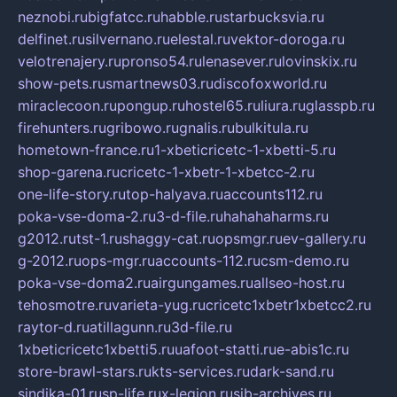
neznobi.ru
bigfatcc.ru
habble.ru
starbucksvia.ru
delfinet.ru
silvernano.ru
elestal.ru
vektor-doroga.ru
velotrenajery.ru
pronso54.ru
lenasever.ru
lovinskix.ru
show-pets.ru
smartnews03.ru
discofoxworld.ru
miraclecoon.ru
pongup.ru
hostel65.ru
liura.ru
glasspb.ru
firehunters.ru
gribowo.ru
gnalis.ru
bulkitula.ru
hometown-france.ru
1-xbeticricetc-1-xbetti-5.ru
shop-garena.ru
cricetc-1-xbetr-1-xbetcc-2.ru
one-life-story.ru
top-halyava.ru
accounts112.ru
poka-vse-doma-2.ru
3-d-file.ru
hahahaharms.ru
g2012.ru
tst-1.ru
shaggy-cat.ru
opsmgr.ru
ev-gallery.ru
g-2012.ru
ops-mgr.ru
accounts-112.ru
csm-demo.ru
poka-vse-doma2.ru
airgungames.ru
allseo-host.ru
tehosmotre.ru
varieta-yug.ru
cricetc1xbetr1xbetcc2.ru
raytor-d.ru
atillagunn.ru
3d-file.ru
1xbeticricetc1xbetti5.ru
uafoot-statti.ru
e-abis1c.ru
store-brawl-stars.ru
kts-services.ru
dark-sand.ru
sindika-01.ru
sp-life.ru
x-legion.ru
sib-archives.ru