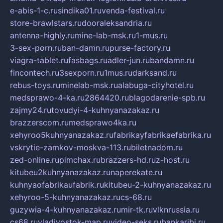
e-abis-1-c.ru
sindika01.ru
venda-festival.ru
store-brawlstars.ru
dooraleksandria.ru
antenna-highly.ru
mine-lab-msk.ru
1-mus.ru
3-sex-porn.ru
ban-damn.ru
purse-factory.ru
viagra-tablet.ru
fasbags.ru
adler-jun.ru
bandamn.ru
fincontech.ru
3sexporn.ru
1mus.ru
darksand.ru
rebus-toys.ru
minelab-msk.ru
alabuga-cityhotel.ru
medsprawo-4-ka.ru
2864420.ru
blagodarenie-spb.ru
zajmy24.ru
tovudyi-4-kuhnyanazakaz.ru
brazzerscom.ru
medsprawo4ka.ru
xehyroo5kuhnyanazakaz.ru
fabrikayfabrikaefabrika.ru
vskrytie-zamkov-moskva-113.ru
biletnadom.ru
zed-online.ru
pimchax.ru
brazzers-hd.ru
z-host.ru
kitubeu2kuhnyanazakaz.ru
naperekate.ru
kuhnyaofabrikaufabrik.ru
kitubeu-2-kuhnyanazakaz.ru
xehyroo-5-kuhnyanazakaz.ru
cs-68.ru
guzywia-4-kuhnyanazakaz.ru
mir-tk.ru
vlknrussia.ru
cs68.ru
vladivostok-map.ru
video-seks.ru
bankaribi.ru