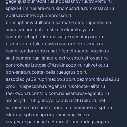
gegenjustizunrecht.ru
autobalashov.ru
utrovortu.ru
spiski-firm.ru
elara-m.ru
kinomusorka.ru
mkcslava.ru
2bets.ru
vintovoykompressor.ru
birminghamvsfulham.ru
sarmat-komp.ru
pioneeri.ru
amadis-chocolate.ru
shkurki-karakulya.ru
kanotiforet.spb.ru
tutmassage.ru
ecolog.org.ru
praga.spb.ru
falcorussia.ru
autodoctorservis.ru
kamertondom.spb.ru
net-life.net.ru
avto-vozim.ru
sakhcamera.ru
alliance-electro.spb.ru
stroyavt.ru
controlweb1.ru
tdsak74.ru
kinzozo-ru.ru
kvotka.ru
iron-snab.ru
costa-bella.ru
eugrus.pp.ru
associaciya39.ru
primexpo.spb.ru
bezmorchin.ru
ia2.ru
cpt21.ru
ispecspb.ru
regahost.ru
kolosok-elita.ru
tae-kwon.ru
consrio.com.ru
insiam.ru
avegainfo.ru
archery161.ru
bigencyclica.ru
vlast16.ru
korru.net
sarmiento.spb.su
extelopedia.ru
lammin-suo.spb.ru
iskatour.spb.ru
snpi.org.ru
running-line.ru
krygeva-spa.ru
chel.net.ru
rust-loco.ru
dugshop.ru