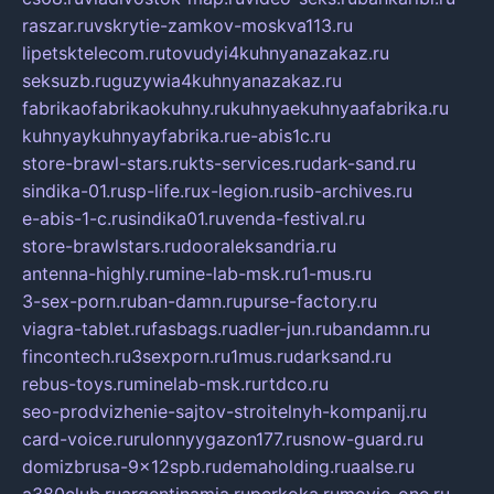
raszar.ru
vskrytie-zamkov-moskva113.ru
lipetsktelecom.ru
tovudyi4kuhnyanazakaz.ru
seksuzb.ru
guzywia4kuhnyanazakaz.ru
fabrikaofabrikaokuhny.ru
kuhnyaekuhnyaafabrika.ru
kuhnyaykuhnyayfabrika.ru
e-abis1c.ru
store-brawl-stars.ru
kts-services.ru
dark-sand.ru
sindika-01.ru
sp-life.ru
x-legion.ru
sib-archives.ru
e-abis-1-c.ru
sindika01.ru
venda-festival.ru
store-brawlstars.ru
dooraleksandria.ru
antenna-highly.ru
mine-lab-msk.ru
1-mus.ru
3-sex-porn.ru
ban-damn.ru
purse-factory.ru
viagra-tablet.ru
fasbags.ru
adler-jun.ru
bandamn.ru
fincontech.ru
3sexporn.ru
1mus.ru
darksand.ru
rebus-toys.ru
minelab-msk.ru
rtdco.ru
seo-prodvizhenie-sajtov-stroitelnyh-kompanij.ru
card-voice.ru
rulonnyygazon177.ru
snow-guard.ru
domizbrusa-9x12spb.ru
demaholding.ru
aalse.ru