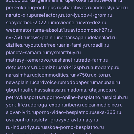
a380club.ru
argentinamia.ru
perkoka.ru
movie-one.ru
perk-oka.ru
g-octopus.ru
sibarchives.ru
andreislyusar.ru
naruto-x.ru
pursefactory.ru
tor-lyubov-i-grom.ru
spayderhed-2022.ru
movieone.ru
evro-dez.ru
webamator.ru
ma-absolut1.ru
avtopomosch27.ru
nv-750.ru
news-plain.ru
nertansaga.ru
delanalad.ru
dizfiles.ru
youtubefree.ru
aria-family.ru
roadli.ru
planeta-samara.ru
mysmartbuy.ru
matrasy-kemerovo.ru
ashanet.ru
trade-farm.ru
dotcustoms.ru
domizbrusa9x12spb.ru
autodamp.ru
narasimha.ru
djcommodities.ru
nv750.ru
x-ton.ru
newsplain.ru
cardvoice.ru
modopaper.ru
manunae.ru
gbget.ru
alfeihavsalnassr.ru
madoma.ru
tajuncos.ru
petrovkasports.ru
porno-online-besplatno.ru
splclub.ru
york-life.ru
doroga-expo.ru
ribery.ru
cleanmedicine.ru
slovar-ivrit.ru
porno-video-besplatno.ru
seks-365.ru
ovucontrol.ru
sloty-igrovyye-avtomaty.ru
ru-industriya.ru
russkoe-porno-besplatno.ru