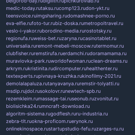
belgorod-day.ru
digilith.ru
pichkurovlab.ru
medic-today.ru
taksu.ru
comp123.ru
don-ykt.ru
teensvoice.ru
imgsharing.ru
domashnee-porno.ru
eva-elfie.ru
foto-tur.ru
biz-doska.ru
metropoltravel.ru
veslo-i-yakor.ru
borodino-media.ru
rostotsky.ru
regionufa.ru
weiss-bet.ru
zaryna.ru
casinotablet.ru
universalia.ru
remont-mebeli-moscow.ru
termomur.ru
clubfisher.ru
remstirufa.ru
erdamchi.ru
doramamama.ru
muraviovka-park.ru
worldofwoman.ru
clean-dreams.ru
arkrym.ru
kristinita.ru
dircomputer.ru
healthenter.ru
textexperts.ru
pivnaya-kruzhka.ru
kinofilmy-2021.ru
demolalapaluza.ru
tanyavanya.ru
remstir-tolyatti.ru
msdip.ru
jdol.ru
sokolovr.ru
newtech-spb.ru
rezemkleim.ru
massage-tai.ru
seonub.ru
zvonitut.ru
biolisichka24.ru
mncraft-download.ru
algoritm-sistema.ru
godflesh.ru
ru-industria.ru
zebra-tlt.ru
okna-proficom.ru
erynok.ru
onlinekinospace.ru
startupstudio-fefu.ru
zarges-ru.ru