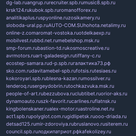
dg-lab.ru
angrup.ru
recruiter.spb.ru
music8.spb.ru
krsk124.ru
kubok.spb.ru
romanofforex.ru
analitikaplus.ru
spyonline.ru
zosikamery.ru
sloboda-ural.pp.ru
AUTO-COM.SU
hohota.net
alimy.ru
online-z.com
aromat-vostoka.ru
otdelkaexp.ru
mobilvest.ru
bbd.net.ru
mebelshop.msk.ru
smp-forum.ru
bastion-td.ru
kosmoscreative.ru
avrmotors.ru
art-galadesign.ru
tiffany-c.ru
ecostep-samara.ru
d-p.spb.ru
галактика73.рф
sko.com.ru
davitamebel-spb.ru
fotsis.ru
tesiaes.ru
kokoroyari.spb.ru
blesna-kazan.ru
mossilver.ru
lenderoq.ru
sergeydobrin.ru
tochkazvuka.msk.ru
people-of-art.ru
bezzubova.ru
clubtibet.ru
orior-aks.ru
dynamoauto.ru
szk-favorit.ru
carlines.ru
flatnsk.ru
kingbolenskaner.ru
alex-motor.ru
astroline.net.ru
act1.spb.ru
polyglot.com.ru
gidlipetsk.ru
ooo-driada.ru
detsad125.ru
mir-zdoroviya.ru
bruslanovo.ru
siterem.ru
council.spb.ru
лодкипатриот.рф
kafekolizey.ru