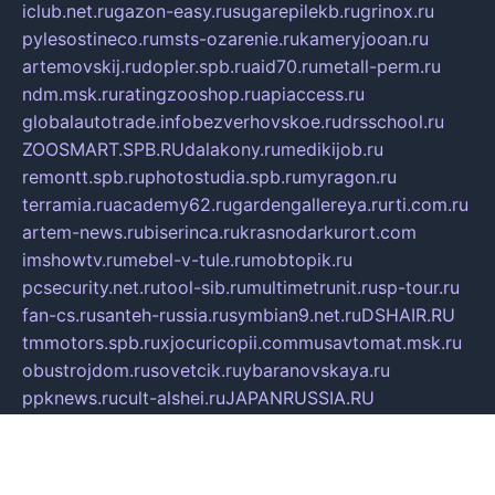
iclub.net.ru
gazon-easy.ru
sugarepilekb.ru
grinox.ru
pylesostineco.ru
msts-ozarenie.ru
kameryjooan.ru
artemovskij.ru
dopler.spb.ru
aid70.ru
metall-perm.ru
ndm.msk.ru
ratingzooshop.ru
apiaccess.ru
globalautotrade.info
bezverhovskoe.ru
drsschool.ru
ZOOSMART.SPB.RU
dalakony.ru
medikijob.ru
remontt.spb.ru
photostudia.spb.ru
myragon.ru
terramia.ru
academy62.ru
gardengallereya.ru
rti.com.ru
artem-news.ru
biserinca.ru
krasnodarkurort.com
imshowtv.ru
mebel-v-tule.ru
mobtopik.ru
pcsecurity.net.ru
tool-sib.ru
multimetrunit.ru
sp-tour.ru
fan-cs.ru
santeh-russia.ru
symbian9.net.ru
DSHAIR.RU
tmmotors.spb.ru
xjocuricopii.com
musavtomat.msk.ru
obustrojdom.ru
sovetcik.ru
ybaranovskaya.ru
ppknews.ru
cult-alshei.ru
JAPANRUSSIA.RU
proekciyamebel.ru
imper-finans.ru
rim.org.ru
glamourai.ru
brassminus.ru
zabor-pro.ru
ftn.pp.ru
dorogoe58.ru
laimengpacker.ru
kuzova-zapchasti.ru