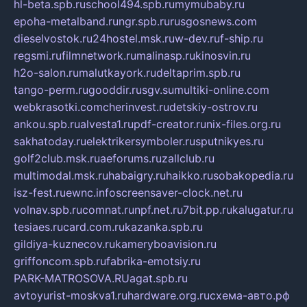
hl-beta.spb.ru
school494.spb.ru
mymubaby.ru
epoha-metalband.ru
ngr.spb.ru
rusgosnews.com
dieselvostok.ru
24hostel.msk.ru
w-dev.ru
f-ship.ru
regsmi.ru
filmnetwork.ru
malinasp.ru
kinosvin.ru
h2o-salon.ru
malutkayork.ru
deltaprim.spb.ru
tango-perm.ru
gooddir.ru
sgv.su
multiki-online.com
webkrasotki.com
cherinvest.ru
detskiy-ostrov.ru
ankou.spb.ru
alvesta1.ru
pdf-creator.ru
nix-files.org.ru
sakhatoday.ru
elektrikersymboler.ru
sputnikyes.ru
golf2club.msk.ru
aeforums.ru
zallclub.ru
multimodal.msk.ru
habaigry.ru
haikko.ru
sobakopedia.ru
isz-fest.ru
ewnc.info
screensaver-clock.net.ru
volnav.spb.ru
comnat.ru
npf.net.ru
7bit.pp.ru
kalugatur.ru
tesiaes.ru
card.com.ru
kazanka.spb.ru
gildiya-kuznecov.ru
kameryboavision.ru
griffoncom.spb.ru
fabrika-emotsiy.ru
PARK-MATROSOVA.RU
agat.spb.ru
avtoyurist-moskva1.ru
hardware.org.ru
схема-авто.рф