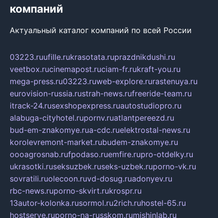
компаний
Актуальный каталог компаний по всей России
03223.ru
ufille.ru
krasotata.ru
prazdnikdushi.ru
veetbox.ru
cinemapost.ru
ciam-fr.ru
kraft-you.ru
mega-press.ru
03223.ru
web-explore.ru
rastenuya.ru
eurovision-russia.ru
strah-news.ru
freeride-team.ru
itrack-24.ru
sexshopexpress.ru
autostudiopro.ru
alabuga-cityhotel.ru
pornv.ru
atlantpereezd.ru
bud-em-znakomye.ru
a-cdc.ru
elektrostal-news.ru
korolevremont-market.ru
budem-znakomye.ru
oooagrosnab.ru
fpodaso.ru
emfire.ru
pro-otdelky.ru
ukrasotki.ru
seksuzbek.ru
seks-uzbek.ru
porno-vk.ru
sovratili.ru
olecoon.ru
vd-dosug.ru
adonyev.ru
rbc-news.ru
porno-skvirt.ru
krospr.ru
13autor-kolonka.ru
sormol.ru
2rich.ru
hostel-65.ru
hostserve.ru
porno-na-russkom.ru
mishinlab.ru