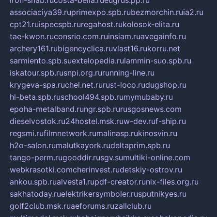
associaciya39.ru
primexpo.spb.ru
bezmorchin.ru
ia2.ru
cpt21.ru
ispecspb.ru
regahost.ru
kolosok-elita.ru
tae-kwon.ru
consrio.com.ru
insiam.ru
avegainfo.ru
archery161.ru
bigencyclica.ru
vlast16.ru
korru.net
sarmiento.spb.su
extelopedia.ru
lammin-suo.spb.ru
iskatour.spb.ru
snpi.org.ru
running-line.ru
krygeva-spa.ru
chel.net.ru
rust-loco.ru
dugshop.ru
hl-beta.spb.ru
school494.spb.ru
mymubaby.ru
epoha-metalband.ru
ngr.spb.ru
rusgosnews.com
dieselvostok.ru
24hostel.msk.ru
w-dev.ru
f-ship.ru
regsmi.ru
filmnetwork.ru
malinasp.ru
kinosvin.ru
h2o-salon.ru
malutkayork.ru
deltaprim.spb.ru
tango-perm.ru
gooddir.ru
sgv.su
multiki-online.com
webkrasotki.com
cherinvest.ru
detskiy-ostrov.ru
ankou.spb.ru
alvesta1.ru
pdf-creator.ru
nix-files.org.ru
sakhatoday.ru
elektrikersymboler.ru
sputnikyes.ru
golf2club.msk.ru
aeforums.ru
zallclub.ru