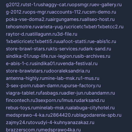
g2012.ru
tst-1.ru
shaggy-cat.ru
opsmgr.ru
ev-gallery.ru
g-2012.ru
ops-mgr.ru
accounts-112.ru
csm-demo.ru
poka-vse-doma2.ru
airgungames.ru
allseo-host.ru
tehosmotre.ru
varieta-yug.ru
cricetc1xbetr1xbetcc2.ru
raytor-d.ru
atillagunn.ru
3d-file.ru
1xbeticricetc1xbetti5.ru
uafoot-statti.ru
e-abis1c.ru
store-brawl-stars.ru
kts-services.ru
dark-sand.ru
sindika-01.ru
sp-life.ru
x-legion.ru
sib-archives.ru
e-abis-1-c.ru
sindika01.ru
venda-festival.ru
store-brawlstars.ru
dooraleksandria.ru
antenna-highly.ru
mine-lab-msk.ru
1-mus.ru
3-sex-porn.ru
ban-damn.ru
purse-factory.ru
viagra-tablet.ru
fasbags.ru
adler-jun.ru
bandamn.ru
fincontech.ru
3sexporn.ru
1mus.ru
darksand.ru
rebus-toys.ru
minelab-msk.ru
alabuga-cityhotel.ru
medsprawo-4-ka.ru
2864420.ru
blagodarenie-spb.ru
zajmy24.ru
tovudyi-4-kuhnyanazakaz.ru
brazzerscom.ru
medsprawo4ka.ru