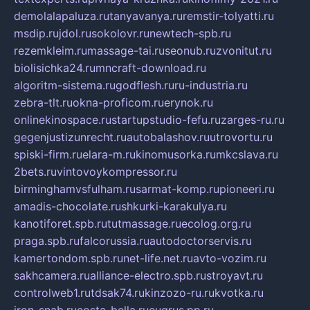
demolalapaluza.ru
tanyavanya.ru
remstir-tolyatti.ru
msdip.ru
jdol.ru
sokolovr.ru
newtech-spb.ru
rezemkleim.ru
massage-tai.ru
seonub.ru
zvonitut.ru
biolisichka24.ru
mncraft-download.ru
algoritm-sistema.ru
godflesh.ru
ru-industria.ru
zebra-tlt.ru
okna-proficom.ru
erynok.ru
onlinekinospace.ru
startupstudio-fefu.ru
zarges-ru.ru
gegenjustizunrecht.ru
autobalashov.ru
utrovortu.ru
spiski-firm.ru
elara-m.ru
kinomusorka.ru
mkcslava.ru
2bets.ru
vintovoykompressor.ru
birminghamvsfulham.ru
sarmat-komp.ru
pioneeri.ru
amadis-chocolate.ru
shkurki-karakulya.ru
kanotiforet.spb.ru
tutmassage.ru
ecolog.org.ru
praga.spb.ru
falcorussia.ru
autodoctorservis.ru
kamertondom.spb.ru
net-life.net.ru
avto-vozim.ru
sakhcamera.ru
alliance-electro.spb.ru
stroyavt.ru
controlweb1.ru
tdsak74.ru
kinzozo-ru.ru
kvotka.ru
iron-snab.ru
costa-bella.ru
eugrus.pp.ru