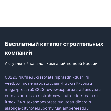
Бесплатный каталог строительных
компаний
Актуальный каталог компаний по всей России
03223.ru
ufille.ru
krasotata.ru
prazdnikdushi.ru
veetbox.ru
cinemapost.ru
ciam-fr.ru
kraft-you.ru
mega-press.ru
03223.ru
web-explore.ru
rastenuya.ru
eurovision-russia.ru
strah-news.ru
freeride-team.ru
itrack-24.ru
sexshopexpress.ru
autostudiopro.ru
alabuga-cityhotel.ru
pornv.ru
atlantpereezd.ru