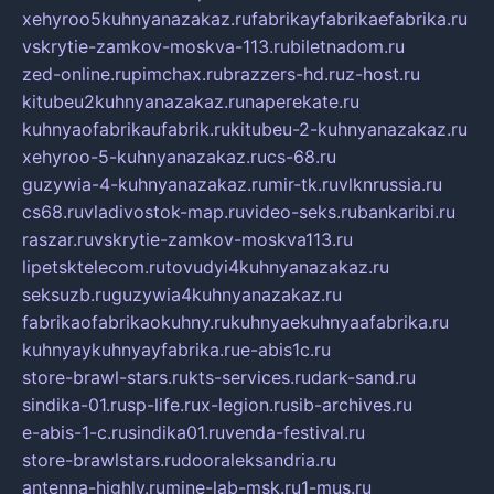
xehyroo5kuhnyanazakaz.ru
fabrikayfabrikaefabrika.ru
vskrytie-zamkov-moskva-113.ru
biletnadom.ru
zed-online.ru
pimchax.ru
brazzers-hd.ru
z-host.ru
kitubeu2kuhnyanazakaz.ru
naperekate.ru
kuhnyaofabrikaufabrik.ru
kitubeu-2-kuhnyanazakaz.ru
xehyroo-5-kuhnyanazakaz.ru
cs-68.ru
guzywia-4-kuhnyanazakaz.ru
mir-tk.ru
vlknrussia.ru
cs68.ru
vladivostok-map.ru
video-seks.ru
bankaribi.ru
raszar.ru
vskrytie-zamkov-moskva113.ru
lipetsktelecom.ru
tovudyi4kuhnyanazakaz.ru
seksuzb.ru
guzywia4kuhnyanazakaz.ru
fabrikaofabrikaokuhny.ru
kuhnyaekuhnyaafabrika.ru
kuhnyaykuhnyayfabrika.ru
e-abis1c.ru
store-brawl-stars.ru
kts-services.ru
dark-sand.ru
sindika-01.ru
sp-life.ru
x-legion.ru
sib-archives.ru
e-abis-1-c.ru
sindika01.ru
venda-festival.ru
store-brawlstars.ru
dooraleksandria.ru
antenna-highly.ru
mine-lab-msk.ru
1-mus.ru