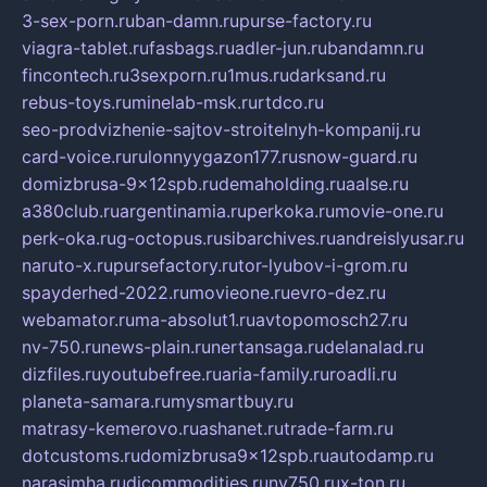
3-sex-porn.ru
ban-damn.ru
purse-factory.ru
viagra-tablet.ru
fasbags.ru
adler-jun.ru
bandamn.ru
fincontech.ru
3sexporn.ru
1mus.ru
darksand.ru
rebus-toys.ru
minelab-msk.ru
rtdco.ru
seo-prodvizhenie-sajtov-stroitelnyh-kompanij.ru
card-voice.ru
rulonnyygazon177.ru
snow-guard.ru
domizbrusa-9x12spb.ru
demaholding.ru
aalse.ru
a380club.ru
argentinamia.ru
perkoka.ru
movie-one.ru
perk-oka.ru
g-octopus.ru
sibarchives.ru
andreislyusar.ru
naruto-x.ru
pursefactory.ru
tor-lyubov-i-grom.ru
spayderhed-2022.ru
movieone.ru
evro-dez.ru
webamator.ru
ma-absolut1.ru
avtopomosch27.ru
nv-750.ru
news-plain.ru
nertansaga.ru
delanalad.ru
dizfiles.ru
youtubefree.ru
aria-family.ru
roadli.ru
planeta-samara.ru
mysmartbuy.ru
matrasy-kemerovo.ru
ashanet.ru
trade-farm.ru
dotcustoms.ru
domizbrusa9x12spb.ru
autodamp.ru
narasimha.ru
djcommodities.ru
nv750.ru
x-ton.ru