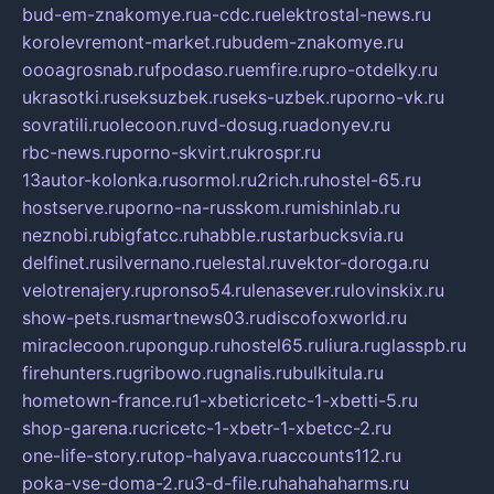
bud-em-znakomye.ru
a-cdc.ru
elektrostal-news.ru
korolevremont-market.ru
budem-znakomye.ru
oooagrosnab.ru
fpodaso.ru
emfire.ru
pro-otdelky.ru
ukrasotki.ru
seksuzbek.ru
seks-uzbek.ru
porno-vk.ru
sovratili.ru
olecoon.ru
vd-dosug.ru
adonyev.ru
rbc-news.ru
porno-skvirt.ru
krospr.ru
13autor-kolonka.ru
sormol.ru
2rich.ru
hostel-65.ru
hostserve.ru
porno-na-russkom.ru
mishinlab.ru
neznobi.ru
bigfatcc.ru
habble.ru
starbucksvia.ru
delfinet.ru
silvernano.ru
elestal.ru
vektor-doroga.ru
velotrenajery.ru
pronso54.ru
lenasever.ru
lovinskix.ru
show-pets.ru
smartnews03.ru
discofoxworld.ru
miraclecoon.ru
pongup.ru
hostel65.ru
liura.ru
glasspb.ru
firehunters.ru
gribowo.ru
gnalis.ru
bulkitula.ru
hometown-france.ru
1-xbeticricetc-1-xbetti-5.ru
shop-garena.ru
cricetc-1-xbetr-1-xbetcc-2.ru
one-life-story.ru
top-halyava.ru
accounts112.ru
poka-vse-doma-2.ru
3-d-file.ru
hahahaharms.ru