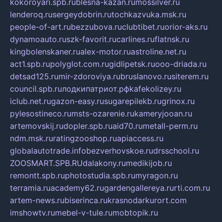
kokoroyari.spb.ru
blesna-kazan.ru
mossilver.ru
lenderoq.ru
sergeydobrin.ru
tochkazvuka.msk.ru
people-of-art.ru
bezzubova.ru
clubtibet.ru
orior-aks.ru
dynamoauto.ru
szk-favorit.ru
carlines.ru
flatnsk.ru
kingbolenskaner.ru
alex-motor.ru
astroline.net.ru
act1.spb.ru
polyglot.com.ru
gidlipetsk.ru
ooo-driada.ru
detsad125.ru
mir-zdoroviya.ru
bruslanovo.ru
siterem.ru
council.spb.ru
лодкипатриот.рф
kafekolizey.ru
iclub.net.ru
gazon-easy.ru
sugarepilekb.ru
grinox.ru
pylesostineco.ru
msts-ozarenie.ru
kameryjooan.ru
artemovskij.ru
dopler.spb.ru
aid70.ru
metall-perm.ru
ndm.msk.ru
ratingzooshop.ru
apiaccess.ru
globalautotrade.info
bezverhovskoe.ru
drsschool.ru
ZOOSMART.SPB.RU
dalakony.ru
medikijob.ru
remontt.spb.ru
photostudia.spb.ru
myragon.ru
terramia.ru
academy62.ru
gardengallereya.ru
rti.com.ru
artem-news.ru
biserinca.ru
krasnodarkurort.com
imshowtv.ru
mebel-v-tule.ru
mobtopik.ru