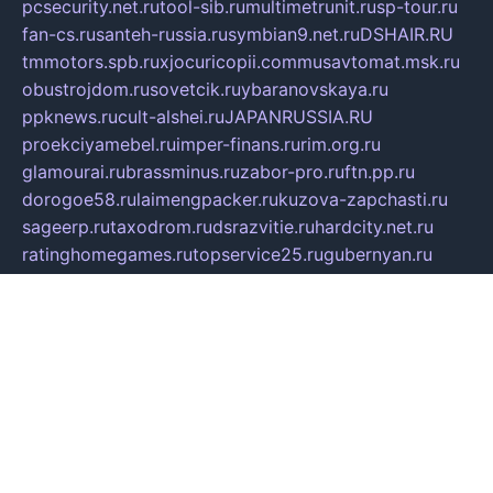
pcsecurity.net.ru
tool-sib.ru
multimetrunit.ru
sp-tour.ru
fan-cs.ru
santeh-russia.ru
symbian9.net.ru
DSHAIR.RU
tmmotors.spb.ru
xjocuricopii.com
musavtomat.msk.ru
obustrojdom.ru
sovetcik.ru
ybaranovskaya.ru
ppknews.ru
cult-alshei.ru
JAPANRUSSIA.RU
proekciyamebel.ru
imper-finans.ru
rim.org.ru
glamourai.ru
brassminus.ru
zabor-pro.ru
ftn.pp.ru
dorogoe58.ru
laimengpacker.ru
kuzova-zapchasti.ru
sageerp.ru
taxodrom.ru
dsrazvitie.ru
hardcity.net.ru
ratinghomegames.ru
topservice25.ru
gubernyan.ru
gtglasslined.ru
ii4.ru
tssport.spb.ru
andorra24.com
blackwallstreet.ru
oboimos.ru
optim-doors.com.ru
ikuch.ru
nycr.org.ru
npa21.ru
vremya-ch.spb.ru
desert000.ru
ivtorgi.ru
ifiori.ru
catalog-statei.ru
dcv.org.ru
spetsmaster174.ru
ipkameryhiseeu.ru
dum26.ru
ruspol.spb.ru
fr-opendp.ru
kam-solnyshko.ru
cheyenne-arapaho.ru
sevzapmetal.spb.ru
ted-lapidus.spb.ru
parasite-eliminator.ru