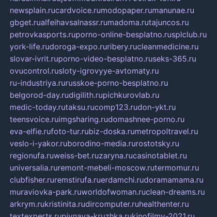
newsplain.ru
cardvoice.ru
modopaper.ru
manunae.ru
gbget.ru
alfeihavsalnassr.ru
madoma.ru
tajuncos.ru
petrovkasports.ru
porno-online-besplatno.ru
splclub.ru
york-life.ru
doroga-expo.ru
ribery.ru
cleanmedicine.ru
slovar-ivrit.ru
porno-video-besplatno.ru
seks-365.ru
ovucontrol.ru
sloty-igrovyye-avtomaty.ru
ru-industriya.ru
russkoe-porno-besplatno.ru
belgorod-day.ru
digilith.ru
pichkurovlab.ru
medic-today.ru
taksu.ru
comp123.ru
don-ykt.ru
teensvoice.ru
imgsharing.ru
domashnee-porno.ru
eva-elfie.ru
foto-tur.ru
biz-doska.ru
metropoltravel.ru
veslo-i-yakor.ru
borodino-media.ru
rostotsky.ru
regionufa.ru
weiss-bet.ru
zaryna.ru
casinotablet.ru
universalia.ru
remont-mebeli-moscow.ru
termomur.ru
clubfisher.ru
remstirufa.ru
erdamchi.ru
doramamama.ru
muraviovka-park.ru
worldofwoman.ru
clean-dreams.ru
arkrym.ru
kristinita.ru
dircomputer.ru
healthenter.ru
textexperts.ru
pivnaya-kruzhka.ru
kinofilmy-2021.ru