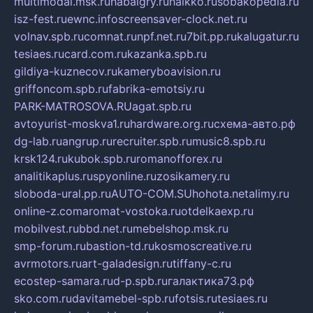
multimodal.msk.ru
habaigry.ru
haikko.ru
sobakopedia.ru
isz-fest.ru
ewnc.info
screensaver-clock.net.ru
volnav.spb.ru
comnat.ru
npf.net.ru
7bit.pp.ru
kalugatur.ru
tesiaes.ru
card.com.ru
kazanka.spb.ru
gildiya-kuznecov.ru
kameryboavision.ru
griffoncom.spb.ru
fabrika-emotsiy.ru
PARK-MATROSOVA.RU
agat.spb.ru
avtoyurist-moskva1.ru
hardware.org.ru
схема-авто.рф
dg-lab.ru
angrup.ru
recruiter.spb.ru
music8.spb.ru
krsk124.ru
kubok.spb.ru
romanofforex.ru
analitikaplus.ru
spyonline.ru
zosikamery.ru
sloboda-ural.pp.ru
AUTO-COM.SU
hohota.net
alimy.ru
online-z.com
aromat-vostoka.ru
otdelkaexp.ru
mobilvest.ru
bbd.net.ru
mebelshop.msk.ru
smp-forum.ru
bastion-td.ru
kosmoscreative.ru
avrmotors.ru
art-galadesign.ru
tiffany-c.ru
ecostep-samara.ru
d-p.spb.ru
галактика73.рф
sko.com.ru
davitamebel-spb.ru
fotsis.ru
tesiaes.ru