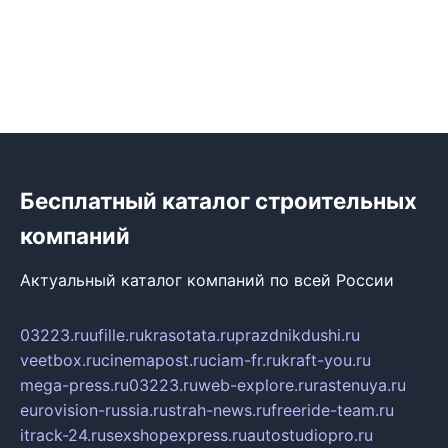
Бесплатный каталог строительных
компаний
Актуальный каталог компаний по всей России
03223.ru
ufille.ru
krasotata.ru
prazdnikdushi.ru
veetbox.ru
cinemapost.ru
ciam-fr.ru
kraft-you.ru
mega-press.ru
03223.ru
web-explore.ru
rastenuya.ru
eurovision-russia.ru
strah-news.ru
freeride-team.ru
itrack-24.ru
sexshopexpress.ru
autostudiopro.ru