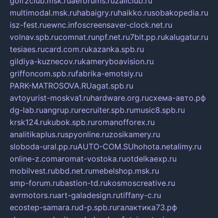
golf2club.msk.ru
aeforums.ru
zallclub.ru
multimodal.msk.ru
habaigry.ru
haikko.ru
sobakopedia.ru
isz-fest.ru
ewnc.info
screensaver-clock.net.ru
volnav.spb.ru
comnat.ru
npf.net.ru
7bit.pp.ru
kalugatur.ru
tesiaes.ru
card.com.ru
kazanka.spb.ru
gildiya-kuznecov.ru
kameryboavision.ru
griffoncom.spb.ru
fabrika-emotsiy.ru
PARK-MATROSOVA.RU
agat.spb.ru
avtoyurist-moskva1.ru
hardware.org.ru
схема-авто.рф
dg-lab.ru
angrup.ru
recruiter.spb.ru
music8.spb.ru
krsk124.ru
kubok.spb.ru
romanofforex.ru
analitikaplus.ru
spyonline.ru
zosikamery.ru
sloboda-ural.pp.ru
AUTO-COM.SU
hohota.net
alimy.ru
online-z.com
aromat-vostoka.ru
otdelkaexp.ru
mobilvest.ru
bbd.net.ru
mebelshop.msk.ru
smp-forum.ru
bastion-td.ru
kosmoscreative.ru
avrmotors.ru
art-galadesign.ru
tiffany-c.ru
ecostep-samara.ru
d-p.spb.ru
галактика73.рф