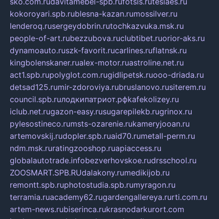
sko.com.ru
davitamebel-spb.ru
fotsis.ru
tesiaes.ru
kokoroyari.spb.ru
blesna-kazan.ru
mossilver.ru
lenderoq.ru
sergeydobrin.ru
tochkazvuka.msk.ru
people-of-art.ru
bezzubova.ru
clubtibet.ru
orior-aks.ru
dynamoauto.ru
szk-favorit.ru
carlines.ru
flatnsk.ru
kingbolenskaner.ru
alex-motor.ru
astroline.net.ru
act1.spb.ru
polyglot.com.ru
gidlipetsk.ru
ooo-driada.ru
detsad125.ru
mir-zdoroviya.ru
bruslanovo.ru
siterem.ru
council.spb.ru
лодкипатриот.рф
kafekolizey.ru
iclub.net.ru
gazon-easy.ru
sugarepilekb.ru
grinox.ru
pylesostineco.ru
msts-ozarenie.ru
kameryjooan.ru
artemovskij.ru
dopler.spb.ru
aid70.ru
metall-perm.ru
ndm.msk.ru
ratingzooshop.ru
apiaccess.ru
globalautotrade.info
bezverhovskoe.ru
drsschool.ru
ZOOSMART.SPB.RU
dalakony.ru
medikijob.ru
remontt.spb.ru
photostudia.spb.ru
myragon.ru
terramia.ru
academy62.ru
gardengallereya.ru
rti.com.ru
artem-news.ru
biserinca.ru
krasnodarkurort.com