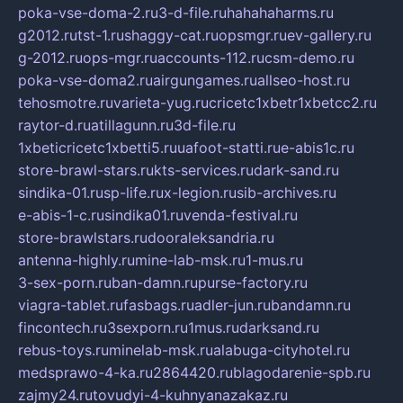
poka-vse-doma-2.ru
3-d-file.ru
hahahaharms.ru
g2012.ru
tst-1.ru
shaggy-cat.ru
opsmgr.ru
ev-gallery.ru
g-2012.ru
ops-mgr.ru
accounts-112.ru
csm-demo.ru
poka-vse-doma2.ru
airgungames.ru
allseo-host.ru
tehosmotre.ru
varieta-yug.ru
cricetc1xbetr1xbetcc2.ru
raytor-d.ru
atillagunn.ru
3d-file.ru
1xbeticricetc1xbetti5.ru
uafoot-statti.ru
e-abis1c.ru
store-brawl-stars.ru
kts-services.ru
dark-sand.ru
sindika-01.ru
sp-life.ru
x-legion.ru
sib-archives.ru
e-abis-1-c.ru
sindika01.ru
venda-festival.ru
store-brawlstars.ru
dooraleksandria.ru
antenna-highly.ru
mine-lab-msk.ru
1-mus.ru
3-sex-porn.ru
ban-damn.ru
purse-factory.ru
viagra-tablet.ru
fasbags.ru
adler-jun.ru
bandamn.ru
fincontech.ru
3sexporn.ru
1mus.ru
darksand.ru
rebus-toys.ru
minelab-msk.ru
alabuga-cityhotel.ru
medsprawo-4-ka.ru
2864420.ru
blagodarenie-spb.ru
zajmy24.ru
tovudyi-4-kuhnyanazakaz.ru