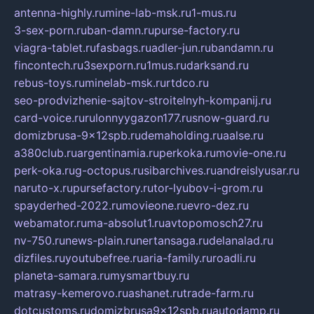
antenna-highly.ru
mine-lab-msk.ru
1-mus.ru
3-sex-porn.ru
ban-damn.ru
purse-factory.ru
viagra-tablet.ru
fasbags.ru
adler-jun.ru
bandamn.ru
fincontech.ru
3sexporn.ru
1mus.ru
darksand.ru
rebus-toys.ru
minelab-msk.ru
rtdco.ru
seo-prodvizhenie-sajtov-stroitelnyh-kompanij.ru
card-voice.ru
rulonnyygazon177.ru
snow-guard.ru
domizbrusa-9x12spb.ru
demaholding.ru
aalse.ru
a380club.ru
argentinamia.ru
perkoka.ru
movie-one.ru
perk-oka.ru
g-octopus.ru
sibarchives.ru
andreislyusar.ru
naruto-x.ru
pursefactory.ru
tor-lyubov-i-grom.ru
spayderhed-2022.ru
movieone.ru
evro-dez.ru
webamator.ru
ma-absolut1.ru
avtopomosch27.ru
nv-750.ru
news-plain.ru
nertansaga.ru
delanalad.ru
dizfiles.ru
youtubefree.ru
aria-family.ru
roadli.ru
planeta-samara.ru
mysmartbuy.ru
matrasy-kemerovo.ru
ashanet.ru
trade-farm.ru
dotcustoms.ru
domizbrusa9x12spb.ru
autodamp.ru