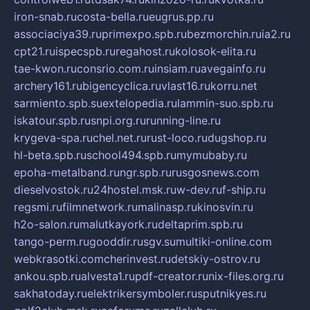
iron-snab.ru
costa-bella.ru
eugrus.pp.ru
associaciya39.ru
primexpo.spb.ru
bezmorchin.ru
ia2.ru
cpt21.ru
ispecspb.ru
regahost.ru
kolosok-elita.ru
tae-kwon.ru
consrio.com.ru
insiam.ru
avegainfo.ru
archery161.ru
bigencyclica.ru
vlast16.ru
korru.net
sarmiento.spb.su
extelopedia.ru
lammin-suo.spb.ru
iskatour.spb.ru
snpi.org.ru
running-line.ru
krygeva-spa.ru
chel.net.ru
rust-loco.ru
dugshop.ru
hl-beta.spb.ru
school494.spb.ru
mymubaby.ru
epoha-metalband.ru
ngr.spb.ru
rusgosnews.com
dieselvostok.ru
24hostel.msk.ru
w-dev.ru
f-ship.ru
regsmi.ru
filmnetwork.ru
malinasp.ru
kinosvin.ru
h2o-salon.ru
malutkayork.ru
deltaprim.spb.ru
tango-perm.ru
gooddir.ru
sgv.su
multiki-online.com
webkrasotki.com
cherinvest.ru
detskiy-ostrov.ru
ankou.spb.ru
alvesta1.ru
pdf-creator.ru
nix-files.org.ru
sakhatoday.ru
elektrikersymboler.ru
sputnikyes.ru