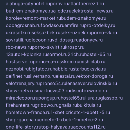
alabuga-cityhotel.ru
pornv.ru
atlantpereezd.ru
bud-em-znakomye.ru
a-cdc.ru
elektrostal-news.ru
korolevremont-market.ru
budem-znakomye.ru
oooagrosnab.ru
fpodaso.ru
emfire.ru
pro-otdelky.ru
ukrasotki.ru
seksuzbek.ru
seks-uzbek.ru
porno-vk.ru
sovratili.ru
olecoon.ru
vd-dosug.ru
adonyev.ru
rbc-news.ru
porno-skvirt.ru
krospr.ru
13autor-kolonka.ru
sormol.ru
2rich.ru
hostel-65.ru
hostserve.ru
porno-na-russkom.ru
mishinlab.ru
neznobi.ru
bigfatcc.ru
habble.ru
starbucksvia.ru
delfinet.ru
silvernano.ru
elestal.ru
vektor-doroga.ru
velotrenajery.ru
pronso54.ru
lenasever.ru
lovinskix.ru
show-pets.ru
smartnews03.ru
discofoxworld.ru
miraclecoon.ru
pongup.ru
hostel65.ru
liura.ru
glasspb.ru
firehunters.ru
gribowo.ru
gnalis.ru
bulkitula.ru
hometown-france.ru
1-xbeticricetc-1-xbetti-5.ru
shop-garena.ru
cricetc-1-xbetr-1-xbetcc-2.ru
one-life-story.ru
top-halyava.ru
accounts112.ru