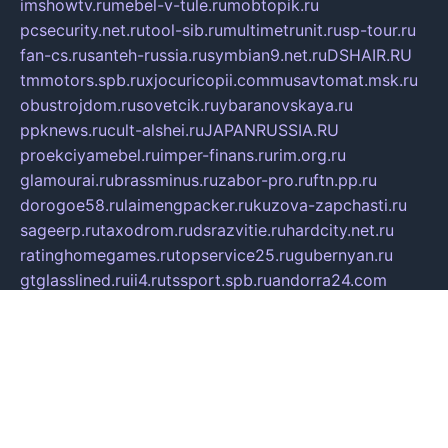
imshowtv.ru
mebel-v-tule.ru
mobtopik.ru
pcsecurity.net.ru
tool-sib.ru
multimetrunit.ru
sp-tour.ru
fan-cs.ru
santeh-russia.ru
symbian9.net.ru
DSHAIR.RU
tmmotors.spb.ru
xjocuricopii.com
musavtomat.msk.ru
obustrojdom.ru
sovetcik.ru
ybaranovskaya.ru
ppknews.ru
cult-alshei.ru
JAPANRUSSIA.RU
proekciyamebel.ru
imper-finans.ru
rim.org.ru
glamourai.ru
brassminus.ru
zabor-pro.ru
ftn.pp.ru
dorogoe58.ru
laimengpacker.ru
kuzova-zapchasti.ru
sageerp.ru
taxodrom.ru
dsrazvitie.ru
hardcity.net.ru
ratinghomegames.ru
topservice25.ru
gubernyan.ru
gtglasslined.ru
ii4.ru
tssport.spb.ru
andorra24.com
blackwallstreet.ru
oboimos.ru
optim-doors.com.ru
ikuch.ru
nycr.org.ru
npa21.ru
vremya-ch.spb.ru
desert000.ru
ivtorgi.ru
ifiori.ru
catalog-statei.ru
dcv.org.ru
spetsmaster174.ru
ipkameryhiseeu.ru
dum26.ru
ruspol.spb.ru
fr-opendp.ru
kam-solnyshko.ru
cheyenne-arapaho.ru
sevzapmetal.spb.ru