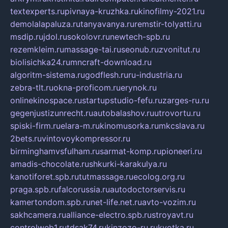
textexperts.ru
pivnaya-kruzhka.ru
kinofilmy-2021.ru
demolalapaluza.ru
tanyavanya.ru
remstir-tolyatti.ru
msdip.ru
jdol.ru
sokolovr.ru
newtech-spb.ru
rezemkleim.ru
massage-tai.ru
seonub.ru
zvonitut.ru
biolisichka24.ru
mncraft-download.ru
algoritm-sistema.ru
godflesh.ru
ru-industria.ru
zebra-tlt.ru
okna-proficom.ru
erynok.ru
onlinekinospace.ru
startupstudio-fefu.ru
zarges-ru.ru
gegenjustizunrecht.ru
autobalashov.ru
utrovortu.ru
spiski-firm.ru
elara-m.ru
kinomusorka.ru
mkcslava.ru
2bets.ru
vintovoykompressor.ru
birminghamvsfulham.ru
sarmat-komp.ru
pioneeri.ru
amadis-chocolate.ru
shkurki-karakulya.ru
kanotiforet.spb.ru
tutmassage.ru
ecolog.org.ru
praga.spb.ru
falcorussia.ru
autodoctorservis.ru
kamertondom.spb.ru
net-life.net.ru
avto-vozim.ru
sakhcamera.ru
alliance-electro.spb.ru
stroyavt.ru
controlweb1.ru
tdsak74.ru
kinzozo-ru.ru
kvotka.ru