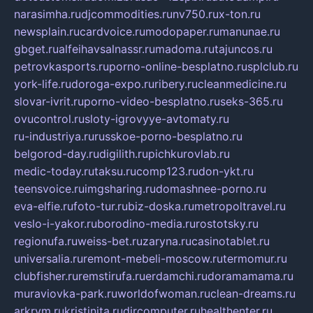
narasimha.ru
djcommodities.ru
nv750.ru
x-ton.ru
newsplain.ru
cardvoice.ru
modopaper.ru
manunae.ru
gbget.ru
alfeihavsalnassr.ru
madoma.ru
tajuncos.ru
petrovkasports.ru
porno-online-besplatno.ru
splclub.ru
york-life.ru
doroga-expo.ru
ribery.ru
cleanmedicine.ru
slovar-ivrit.ru
porno-video-besplatno.ru
seks-365.ru
ovucontrol.ru
sloty-igrovyye-avtomaty.ru
ru-industriya.ru
russkoe-porno-besplatno.ru
belgorod-day.ru
digilith.ru
pichkurovlab.ru
medic-today.ru
taksu.ru
comp123.ru
don-ykt.ru
teensvoice.ru
imgsharing.ru
domashnee-porno.ru
eva-elfie.ru
foto-tur.ru
biz-doska.ru
metropoltravel.ru
veslo-i-yakor.ru
borodino-media.ru
rostotsky.ru
regionufa.ru
weiss-bet.ru
zaryna.ru
casinotablet.ru
universalia.ru
remont-mebeli-moscow.ru
termomur.ru
clubfisher.ru
remstirufa.ru
erdamchi.ru
doramamama.ru
muraviovka-park.ru
worldofwoman.ru
clean-dreams.ru
arkrym.ru
kristinita.ru
dircomputer.ru
healthenter.ru