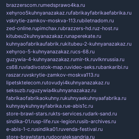
brazzerscom.ru
medsprawo4ka.ru
xehyroo5kuhnyanazakaz.ru
fabrikayfabrikaefabrika.ru
vskrytie-zamkov-moskva-113.ru
biletnadom.ru
zed-online.ru
pimchax.ru
brazzers-hd.ru
z-host.ru
kitubeu2kuhnyanazakaz.ru
naperekate.ru
kuhnyaofabrikaufabrik.ru
kitubeu-2-kuhnyanazakaz.ru
xehyroo-5-kuhnyanazakaz.ru
cs-68.ru
guzywia-4-kuhnyanazakaz.ru
mir-tk.ru
vlknrussia.ru
cs68.ru
vladivostok-map.ru
video-seks.ru
bankaribi.ru
raszar.ru
vskrytie-zamkov-moskva113.ru
lipetsktelecom.ru
tovudyi4kuhnyanazakaz.ru
seksuzb.ru
guzywia4kuhnyanazakaz.ru
fabrikaofabrikaokuhny.ru
kuhnyaekuhnyaafabrika.ru
kuhnyaykuhnyayfabrika.ru
e-abis1c.ru
store-brawl-stars.ru
kts-services.ru
dark-sand.ru
sindika-01.ru
sp-life.ru
x-legion.ru
sib-archives.ru
e-abis-1-c.ru
sindika01.ru
venda-festival.ru
store-brawlstars.ru
dooraleksandria.ru