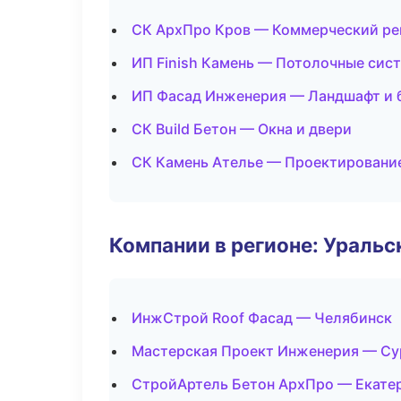
СК АрхПро Кров — Коммерческий ре
ИП Finish Камень — Потолочные сис
ИП Фасад Инженерия — Ландшафт и 
СК Build Бетон — Окна и двери
СК Камень Ателье — Проектировани
Компании в регионе: Ураль
ИнжСтрой Roof Фасад — Челябинск
Мастерская Проект Инженерия — Су
СтройАртель Бетон АрхПро — Екате