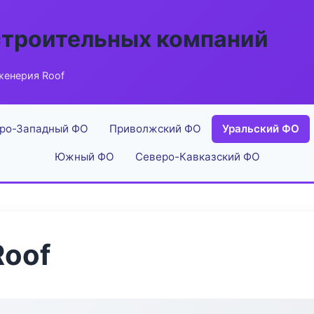
строительных компаний
женерия Roof
ро-Западный ФО
Приволжский ФО
Уральский ФО
Южный ФО
Северо-Кавказский ФО
Roof