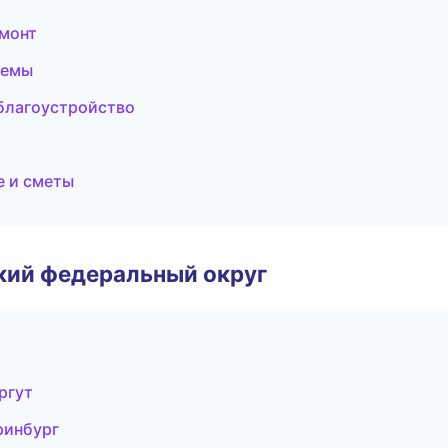
монт
темы
благоустройство
е и сметы
ский федеральный округ
ргут
ринбург