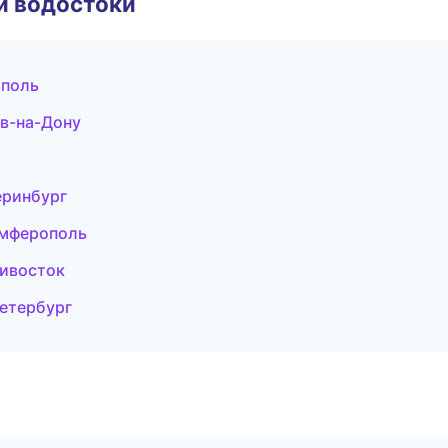
и водостоки
ополь
в-на-Дону
еринбург
имферополь
ивосток
Петербург