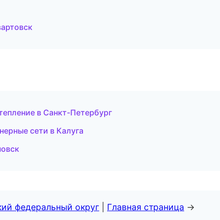
вартовск
тепление в Санкт-Петербург
ерные сети в Калуга
новск
кий федеральный округ
|
Главная страница
→