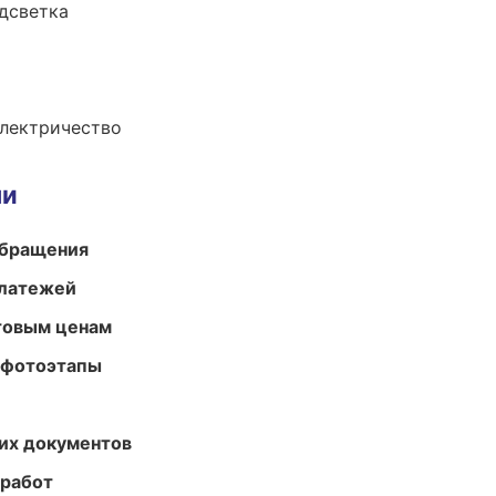
одсветка
электричество
ми
обращения
платежей
птовым ценам
 фотоэтапы
их документов
 работ