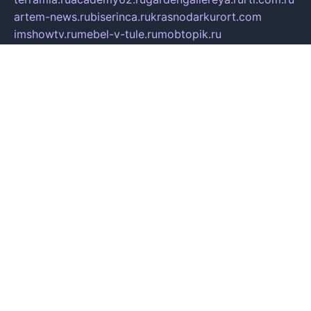
artem-news.ru
biserinca.ru
krasnodarkurort.com
imshowtv.ru
mebel-v-tule.ru
mobtopik.ru
pcsecurity.net.ru
tool-sib.ru
multimetrunit.ru
sp-tour.ru
fan-cs.ru
santeh-russia.ru
symbian9.net.ru
DSHAIR.RU
tmmotors.spb.ru
xjocuricopii.com
musavtomat.msk.ru
obustrojdom.ru
sovetcik.ru
ybaranovskaya.ru
ppknews.ru
cult-alshei.ru
JAPANRUSSIA.RU
proekciyamebel.ru
imper-finans.ru
rim.org.ru
glamourai.ru
brassminus.ru
zabor-pro.ru
ftn.pp.ru
dorogoe58.ru
laimengpacker.ru
kuzova-zapchasti.ru
sageerp.ru
taxodrom.ru
dsrazvitie.ru
hardcity.net.ru
ratinghomegames.ru
topservice25.ru
gubernyan.ru
gtglasslined.ru
ii4.ru
tssport.spb.ru
andorra24.com
blackwallstreet.ru
oboimos.ru
optim-doors.com.ru
ikuch.ru
nycr.org.ru
npa21.ru
vremya-ch.spb.ru
desert000.ru
ivtorgi.ru
ifiori.ru
catalog-statei.ru
dcv.org.ru
spetsmaster174.ru
ipkameryhiseeu.ru