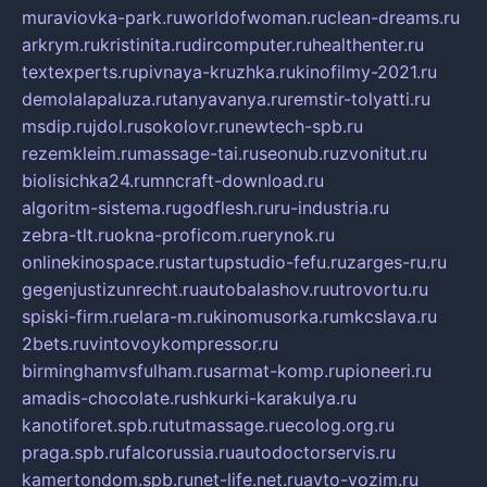
muraviovka-park.ru
worldofwoman.ru
clean-dreams.ru
arkrym.ru
kristinita.ru
dircomputer.ru
healthenter.ru
textexperts.ru
pivnaya-kruzhka.ru
kinofilmy-2021.ru
demolalapaluza.ru
tanyavanya.ru
remstir-tolyatti.ru
msdip.ru
jdol.ru
sokolovr.ru
newtech-spb.ru
rezemkleim.ru
massage-tai.ru
seonub.ru
zvonitut.ru
biolisichka24.ru
mncraft-download.ru
algoritm-sistema.ru
godflesh.ru
ru-industria.ru
zebra-tlt.ru
okna-proficom.ru
erynok.ru
onlinekinospace.ru
startupstudio-fefu.ru
zarges-ru.ru
gegenjustizunrecht.ru
autobalashov.ru
utrovortu.ru
spiski-firm.ru
elara-m.ru
kinomusorka.ru
mkcslava.ru
2bets.ru
vintovoykompressor.ru
birminghamvsfulham.ru
sarmat-komp.ru
pioneeri.ru
amadis-chocolate.ru
shkurki-karakulya.ru
kanotiforet.spb.ru
tutmassage.ru
ecolog.org.ru
praga.spb.ru
falcorussia.ru
autodoctorservis.ru
kamertondom.spb.ru
net-life.net.ru
avto-vozim.ru