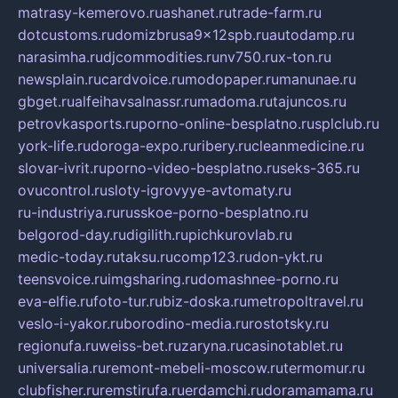
matrasy-kemerovo.ru
ashanet.ru
trade-farm.ru
dotcustoms.ru
domizbrusa9x12spb.ru
autodamp.ru
narasimha.ru
djcommodities.ru
nv750.ru
x-ton.ru
newsplain.ru
cardvoice.ru
modopaper.ru
manunae.ru
gbget.ru
alfeihavsalnassr.ru
madoma.ru
tajuncos.ru
petrovkasports.ru
porno-online-besplatno.ru
splclub.ru
york-life.ru
doroga-expo.ru
ribery.ru
cleanmedicine.ru
slovar-ivrit.ru
porno-video-besplatno.ru
seks-365.ru
ovucontrol.ru
sloty-igrovyye-avtomaty.ru
ru-industriya.ru
russkoe-porno-besplatno.ru
belgorod-day.ru
digilith.ru
pichkurovlab.ru
medic-today.ru
taksu.ru
comp123.ru
don-ykt.ru
teensvoice.ru
imgsharing.ru
domashnee-porno.ru
eva-elfie.ru
foto-tur.ru
biz-doska.ru
metropoltravel.ru
veslo-i-yakor.ru
borodino-media.ru
rostotsky.ru
regionufa.ru
weiss-bet.ru
zaryna.ru
casinotablet.ru
universalia.ru
remont-mebeli-moscow.ru
termomur.ru
clubfisher.ru
remstirufa.ru
erdamchi.ru
doramamama.ru