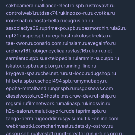
sakhcamera.ru
alliance-electro.spb.ru
stroyavt.ru
controlweb1.ru
tdsak74.ru
kinzozo-ru.ru
kvotka.ru
iron-snab.ru
costa-bella.ru
eugrus.pp.ru
associaciya39.ru
primexpo.spb.ru
bezmorchin.ru
ia2.ru
cpt21.ru
ispecspb.ru
regahost.ru
kolosok-elita.ru
tae-kwon.ru
consrio.com.ru
insiam.ru
avegainfo.ru
archery161.ru
bigencyclica.ru
vlast16.ru
korru.net
sarmiento.spb.su
extelopedia.ru
lammin-suo.spb.ru
iskatour.spb.ru
snpi.org.ru
running-line.ru
krygeva-spa.ru
chel.net.ru
rust-loco.ru
dugshop.ru
hl-beta.spb.ru
school494.spb.ru
mymubaby.ru
epoha-metalband.ru
ngr.spb.ru
rusgosnews.com
dieselvostok.ru
24hostel.msk.ru
w-dev.ru
f-ship.ru
regsmi.ru
filmnetwork.ru
malinasp.ru
kinosvin.ru
h2o-salon.ru
malutkayork.ru
deltaprim.spb.ru
tango-perm.ru
gooddir.ru
sgv.su
multiki-online.com
webkrasotki.com
cherinvest.ru
detskiy-ostrov.ru
ankou.spb.ru
alvesta1.ru
pdf-creator.ru
nix-files.org.ru