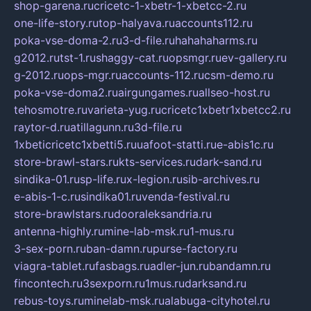
shop-garena.ru
cricetc-1-xbetr-1-xbetcc-2.ru
one-life-story.ru
top-halyava.ru
accounts112.ru
poka-vse-doma-2.ru
3-d-file.ru
hahahaharms.ru
g2012.ru
tst-1.ru
shaggy-cat.ru
opsmgr.ru
ev-gallery.ru
g-2012.ru
ops-mgr.ru
accounts-112.ru
csm-demo.ru
poka-vse-doma2.ru
airgungames.ru
allseo-host.ru
tehosmotre.ru
varieta-yug.ru
cricetc1xbetr1xbetcc2.ru
raytor-d.ru
atillagunn.ru
3d-file.ru
1xbeticricetc1xbetti5.ru
uafoot-statti.ru
e-abis1c.ru
store-brawl-stars.ru
kts-services.ru
dark-sand.ru
sindika-01.ru
sp-life.ru
x-legion.ru
sib-archives.ru
e-abis-1-c.ru
sindika01.ru
venda-festival.ru
store-brawlstars.ru
dooraleksandria.ru
antenna-highly.ru
mine-lab-msk.ru
1-mus.ru
3-sex-porn.ru
ban-damn.ru
purse-factory.ru
viagra-tablet.ru
fasbags.ru
adler-jun.ru
bandamn.ru
fincontech.ru
3sexporn.ru
1mus.ru
darksand.ru
rebus-toys.ru
minelab-msk.ru
alabuga-cityhotel.ru