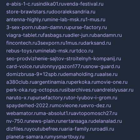
e-abis-1-c.ru
sindika01.ru
venda-festival.ru
store-brawlstars.ru
dooraleksandria.ru
antenna-highly.ru
mine-lab-msk.ru
1-mus.ru
3-sex-porn.ru
ban-damn.ru
purse-factory.ru
viagra-tablet.ru
fasbags.ru
adler-jun.ru
bandamn.ru
fincontech.ru
3sexporn.ru
1mus.ru
darksand.ru
rebus-toys.ru
minelab-msk.ru
rtdco.ru
seo-prodvizhenie-sajtov-stroitelnyh-kompanij.ru
card-voice.ru
rulonnyygazon177.ru
snow-guard.ru
domizbrusa-9x12spb.ru
demaholding.ru
aalse.ru
a380club.ru
argentinamia.ru
perkoka.ru
movie-one.ru
perk-oka.ru
g-octopus.ru
sibarchives.ru
andreislyusar.ru
naruto-x.ru
pursefactory.ru
tor-lyubov-i-grom.ru
spayderhed-2022.ru
movieone.ru
evro-dez.ru
webamator.ru
ma-absolut1.ru
avtopomosch27.ru
nv-750.ru
news-plain.ru
nertansaga.ru
delanalad.ru
dizfiles.ru
youtubefree.ru
aria-family.ru
roadli.ru
planeta-samara.ru
mysmartbuy.ru