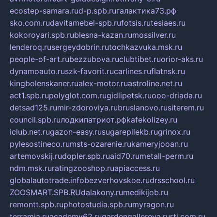
ecostep-samara.ru
d-p.spb.ru
галактика73.рф
sko.com.ru
davitamebel-spb.ru
fotsis.ru
tesiaes.ru
kokoroyari.spb.ru
blesna-kazan.ru
mossilver.ru
lenderoq.ru
sergeydobrin.ru
tochkazvuka.msk.ru
people-of-art.ru
bezzubova.ru
clubtibet.ru
orior-aks.ru
dynamoauto.ru
szk-favorit.ru
carlines.ru
flatnsk.ru
kingbolenskaner.ru
alex-motor.ru
astroline.net.ru
act1.spb.ru
polyglot.com.ru
gidlipetsk.ru
ooo-driada.ru
detsad125.ru
mir-zdoroviya.ru
bruslanovo.ru
siterem.ru
council.spb.ru
лодкипатриот.рф
kafekolizey.ru
iclub.net.ru
gazon-easy.ru
sugarepilekb.ru
grinox.ru
pylesostineco.ru
msts-ozarenie.ru
kameryjooan.ru
artemovskij.ru
dopler.spb.ru
aid70.ru
metall-perm.ru
ndm.msk.ru
ratingzooshop.ru
apiaccess.ru
globalautotrade.info
bezverhovskoe.ru
drsschool.ru
ZOOSMART.SPB.RU
dalakony.ru
medikijob.ru
remontt.spb.ru
photostudia.spb.ru
myragon.ru
terramia.ru
academy62.ru
gardengallereya.ru
rti.com.ru