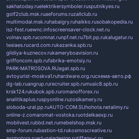
sakhatoday.ru
elektrikersymboler.ru
sputnikyes.ru
golf2club.msk.ru
aeforums.ru
zallclub.ru
multimodal.msk.ru
habaigry.ru
haikko.ru
sobakopedia.ru
isz-fest.ru
ewnc.info
screensaver-clock.net.ru
volnav.spb.ru
comnat.ru
npf.net.ru
7bit.pp.ru
kalugatur.ru
tesiaes.ru
card.com.ru
kazanka.spb.ru
gildiya-kuznecov.ru
kameryboavision.ru
griffoncom.spb.ru
fabrika-emotsiy.ru
PARK-MATROSOVA.RU
agat.spb.ru
avtoyurist-moskva1.ru
hardware.org.ru
схема-авто.рф
dg-lab.ru
angrup.ru
recruiter.spb.ru
music8.spb.ru
krsk124.ru
kubok.spb.ru
romanofforex.ru
analitikaplus.ru
spyonline.ru
zosikamery.ru
sloboda-ural.pp.ru
AUTO-COM.SU
hohota.net
alimy.ru
online-z.com
aromat-vostoka.ru
otdelkaexp.ru
mobilvest.ru
bbd.net.ru
mebelshop.msk.ru
smp-forum.ru
bastion-td.ru
kosmoscreative.ru
avrmotors.ru
art-galadesign.ru
tiffany-c.ru