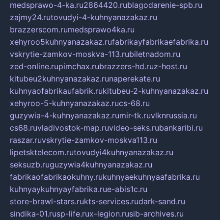
medsprawo-4-ka.ru
2864420.ru
blagodarenie-spb.ru
zajmy24.ru
tovudyi-4-kuhnyanazakaz.ru
brazzerscom.ru
medsprawo4ka.ru
xehyroo5kuhnyanazakaz.ru
fabrikayfabrikaefabrika.ru
vskrytie-zamkov-moskva-113.ru
biletnadom.ru
zed-online.ru
pimchax.ru
brazzers-hd.ru
z-host.ru
kitubeu2kuhnyanazakaz.ru
naperekate.ru
kuhnyaofabrikaufabrik.ru
kitubeu-2-kuhnyanazakaz.ru
xehyroo-5-kuhnyanazakaz.ru
cs-68.ru
guzywia-4-kuhnyanazakaz.ru
mir-tk.ru
vlknrussia.ru
cs68.ru
vladivostok-map.ru
video-seks.ru
bankaribi.ru
raszar.ru
vskrytie-zamkov-moskva113.ru
lipetsktelecom.ru
tovudyi4kuhnyanazakaz.ru
seksuzb.ru
guzywia4kuhnyanazakaz.ru
fabrikaofabrikaokuhny.ru
kuhnyaekuhnyaafabrika.ru
kuhnyaykuhnyayfabrika.ru
e-abis1c.ru
store-brawl-stars.ru
kts-services.ru
dark-sand.ru
sindika-01.ru
sp-life.ru
x-legion.ru
sib-archives.ru