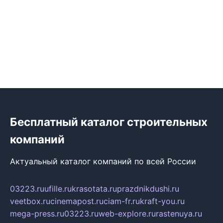
Бесплатный каталог строительных
компаний
Актуальный каталог компаний по всей России
03223.ru
ufille.ru
krasotata.ru
prazdnikdushi.ru
veetbox.ru
cinemapost.ru
ciam-fr.ru
kraft-you.ru
mega-press.ru
03223.ru
web-explore.ru
rastenuya.ru