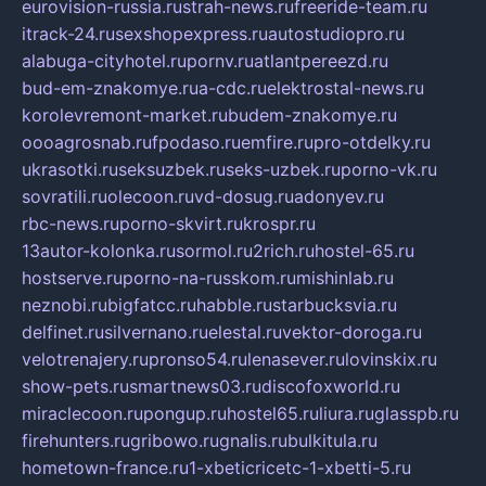
eurovision-russia.ru
strah-news.ru
freeride-team.ru
itrack-24.ru
sexshopexpress.ru
autostudiopro.ru
alabuga-cityhotel.ru
pornv.ru
atlantpereezd.ru
bud-em-znakomye.ru
a-cdc.ru
elektrostal-news.ru
korolevremont-market.ru
budem-znakomye.ru
oooagrosnab.ru
fpodaso.ru
emfire.ru
pro-otdelky.ru
ukrasotki.ru
seksuzbek.ru
seks-uzbek.ru
porno-vk.ru
sovratili.ru
olecoon.ru
vd-dosug.ru
adonyev.ru
rbc-news.ru
porno-skvirt.ru
krospr.ru
13autor-kolonka.ru
sormol.ru
2rich.ru
hostel-65.ru
hostserve.ru
porno-na-russkom.ru
mishinlab.ru
neznobi.ru
bigfatcc.ru
habble.ru
starbucksvia.ru
delfinet.ru
silvernano.ru
elestal.ru
vektor-doroga.ru
velotrenajery.ru
pronso54.ru
lenasever.ru
lovinskix.ru
show-pets.ru
smartnews03.ru
discofoxworld.ru
miraclecoon.ru
pongup.ru
hostel65.ru
liura.ru
glasspb.ru
firehunters.ru
gribowo.ru
gnalis.ru
bulkitula.ru
hometown-france.ru
1-xbeticricetc-1-xbetti-5.ru