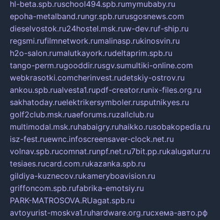
hl-beta.spb.ru
school494.spb.ru
mymubaby.ru
epoha-metalband.ru
ngr.spb.ru
rusgosnews.com
dieselvostok.ru
24hostel.msk.ru
w-dev.ru
f-ship.ru
regsmi.ru
filmnetwork.ru
malinasp.ru
kinosvin.ru
h2o-salon.ru
malutkayork.ru
deltaprim.spb.ru
tango-perm.ru
gooddir.ru
sgv.su
multiki-online.com
webkrasotki.com
cherinvest.ru
detskiy-ostrov.ru
ankou.spb.ru
alvesta1.ru
pdf-creator.ru
nix-files.org.ru
sakhatoday.ru
elektrikersymboler.ru
sputnikyes.ru
golf2club.msk.ru
aeforums.ru
zallclub.ru
multimodal.msk.ru
habaigry.ru
haikko.ru
sobakopedia.ru
isz-fest.ru
ewnc.info
screensaver-clock.net.ru
volnav.spb.ru
comnat.ru
npf.net.ru
7bit.pp.ru
kalugatur.ru
tesiaes.ru
card.com.ru
kazanka.spb.ru
gildiya-kuznecov.ru
kameryboavision.ru
griffoncom.spb.ru
fabrika-emotsiy.ru
PARK-MATROSOVA.RU
agat.spb.ru
avtoyurist-moskva1.ru
hardware.org.ru
схема-авто.рф