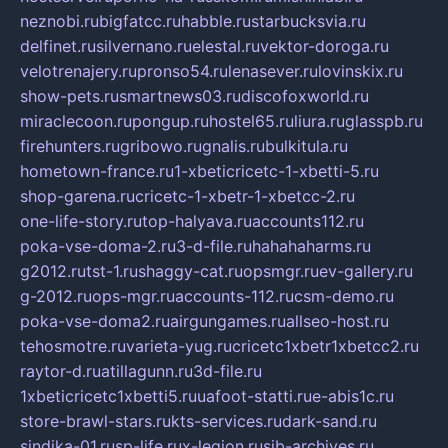
neznobi.ru
bigfatcc.ru
habble.ru
starbucksvia.ru
delfinet.ru
silvernano.ru
elestal.ru
vektor-doroga.ru
velotrenajery.ru
pronso54.ru
lenasever.ru
lovinskix.ru
show-pets.ru
smartnews03.ru
discofoxworld.ru
miraclecoon.ru
pongup.ru
hostel65.ru
liura.ru
glasspb.ru
firehunters.ru
gribowo.ru
gnalis.ru
bulkitula.ru
hometown-france.ru
1-xbeticricetc-1-xbetti-5.ru
shop-garena.ru
cricetc-1-xbetr-1-xbetcc-2.ru
one-life-story.ru
top-halyava.ru
accounts112.ru
poka-vse-doma-2.ru
3-d-file.ru
hahahaharms.ru
g2012.ru
tst-1.ru
shaggy-cat.ru
opsmgr.ru
ev-gallery.ru
g-2012.ru
ops-mgr.ru
accounts-112.ru
csm-demo.ru
poka-vse-doma2.ru
airgungames.ru
allseo-host.ru
tehosmotre.ru
varieta-yug.ru
cricetc1xbetr1xbetcc2.ru
raytor-d.ru
atillagunn.ru
3d-file.ru
1xbeticricetc1xbetti5.ru
uafoot-statti.ru
e-abis1c.ru
store-brawl-stars.ru
kts-services.ru
dark-sand.ru
sindika-01.ru
sp-life.ru
x-legion.ru
sib-archives.ru