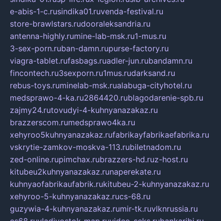
e-abis-1-c.ru
sindika01.ru
venda-festival.ru
store-brawlstars.ru
dooraleksandria.ru
antenna-highly.ru
mine-lab-msk.ru
1-mus.ru
3-sex-porn.ru
ban-damn.ru
purse-factory.ru
viagra-tablet.ru
fasbags.ru
adler-jun.ru
bandamn.ru
fincontech.ru
3sexporn.ru
1mus.ru
darksand.ru
rebus-toys.ru
minelab-msk.ru
alabuga-cityhotel.ru
medsprawo-4-ka.ru
2864420.ru
blagodarenie-spb.ru
zajmy24.ru
tovudyi-4-kuhnyanazakaz.ru
brazzerscom.ru
medsprawo4ka.ru
xehyroo5kuhnyanazakaz.ru
fabrikayfabrikaefabrika.ru
vskrytie-zamkov-moskva-113.ru
biletnadom.ru
zed-online.ru
pimchax.ru
brazzers-hd.ru
z-host.ru
kitubeu2kuhnyanazakaz.ru
naperekate.ru
kuhnyaofabrikaufabrik.ru
kitubeu-2-kuhnyanazakaz.ru
xehyroo-5-kuhnyanazakaz.ru
cs-68.ru
guzywia-4-kuhnyanazakaz.ru
mir-tk.ru
vlknrussia.ru
cs68.ru
vladivostok-map.ru
video-seks.ru
bankaribi.ru