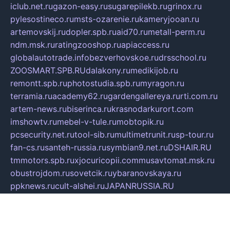
iclub.net.ru
gazon-easy.ru
sugarepilekb.ru
grinox.ru
pylesostineco.ru
msts-ozarenie.ru
kameryjooan.ru
artemovskij.ru
dopler.spb.ru
aid70.ru
metall-perm.ru
ndm.msk.ru
ratingzooshop.ru
apiaccess.ru
globalautotrade.info
bezverhovskoe.ru
drsschool.ru
ZOOSMART.SPB.RU
dalakony.ru
medikijob.ru
remontt.spb.ru
photostudia.spb.ru
myragon.ru
terramia.ru
academy62.ru
gardengallereya.ru
rti.com.ru
artem-news.ru
biserinca.ru
krasnodarkurort.com
imshowtv.ru
mebel-v-tule.ru
mobtopik.ru
pcsecurity.net.ru
tool-sib.ru
multimetrunit.ru
sp-tour.ru
fan-cs.ru
santeh-russia.ru
symbian9.net.ru
DSHAIR.RU
tmmotors.spb.ru
xjocuricopii.com
musavtomat.msk.ru
obustrojdom.ru
sovetcik.ru
ybaranovskaya.ru
ppknews.ru
cult-alshei.ru
JAPANRUSSIA.RU
proekciyamebel.ru
imper-finans.ru
rim.org.ru
glamourai.ru
brassminus.ru
zabor-pro.ru
ftn.pp.ru
dorogoe58.ru
laimengpacker.ru
kuzova-zapchasti.ru