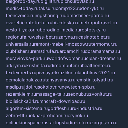
belgorod-day.ru
digilith.ru
pichkurovlab.ru
medic-today.ru
taksu.ru
comp123.ru
don-ykt.ru
teensvoice.ru
imgsharing.ru
domashnee-porno.ru
eva-elfie.ru
foto-tur.ru
biz-doska.ru
metropoltravel.ru
veslo-i-yakor.ru
borodino-media.ru
rostotsky.ru
regionufa.ru
weiss-bet.ru
zaryna.ru
casinotablet.ru
universalia.ru
remont-mebeli-moscow.ru
termomur.ru
clubfisher.ru
remstirufa.ru
erdamchi.ru
doramamama.ru
muraviovka-park.ru
worldofwoman.ru
clean-dreams.ru
arkrym.ru
kristinita.ru
dircomputer.ru
healthenter.ru
textexperts.ru
pivnaya-kruzhka.ru
kinofilmy-2021.ru
demolalapaluza.ru
tanyavanya.ru
remstir-tolyatti.ru
msdip.ru
jdol.ru
sokolovr.ru
newtech-spb.ru
rezemkleim.ru
massage-tai.ru
seonub.ru
zvonitut.ru
biolisichka24.ru
mncraft-download.ru
algoritm-sistema.ru
godflesh.ru
ru-industria.ru
zebra-tlt.ru
okna-proficom.ru
erynok.ru
onlinekinospace.ru
startupstudio-fefu.ru
zarges-ru.ru