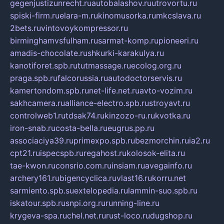
gegenjustizunrecht.ru
autobalashov.ru
utrovortu.ru
spiski-firm.ru
elara-m.ru
kinomusorka.ru
mkcslava.ru
2bets.ru
vintovoykompressor.ru
birminghamvsfulham.ru
sarmat-komp.ru
pioneeri.ru
amadis-chocolate.ru
shkurki-karakulya.ru
kanotiforet.spb.ru
tutmassage.ru
ecolog.org.ru
praga.spb.ru
falcorussia.ru
autodoctorservis.ru
kamertondom.spb.ru
net-life.net.ru
avto-vozim.ru
sakhcamera.ru
alliance-electro.spb.ru
stroyavt.ru
controlweb1.ru
tdsak74.ru
kinzozo-ru.ru
kvotka.ru
iron-snab.ru
costa-bella.ru
eugrus.pp.ru
associaciya39.ru
primexpo.spb.ru
bezmorchin.ru
ia2.ru
cpt21.ru
ispecspb.ru
regahost.ru
kolosok-elita.ru
tae-kwon.ru
consrio.com.ru
insiam.ru
avegainfo.ru
archery161.ru
bigencyclica.ru
vlast16.ru
korru.net
sarmiento.spb.su
extelopedia.ru
lammin-suo.spb.ru
iskatour.spb.ru
snpi.org.ru
running-line.ru
krygeva-spa.ru
chel.net.ru
rust-loco.ru
dugshop.ru