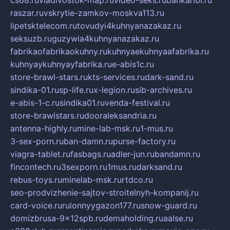
raszar.ru
vskrytie-zamkov-moskva113.ru
lipetsktelecom.ru
tovudyi4kuhnyanazakaz.ru
seksuzb.ru
guzywia4kuhnyanazakaz.ru
fabrikaofabrikaokuhny.ru
kuhnyaekuhnyaafabrika.ru
kuhnyaykuhnyayfabrika.ru
e-abis1c.ru
store-brawl-stars.ru
kts-services.ru
dark-sand.ru
sindika-01.ru
sp-life.ru
x-legion.ru
sib-archives.ru
e-abis-1-c.ru
sindika01.ru
venda-festival.ru
store-brawlstars.ru
dooraleksandria.ru
antenna-highly.ru
mine-lab-msk.ru
1-mus.ru
3-sex-porn.ru
ban-damn.ru
purse-factory.ru
viagra-tablet.ru
fasbags.ru
adler-jun.ru
bandamn.ru
fincontech.ru
3sexporn.ru
1mus.ru
darksand.ru
rebus-toys.ru
minelab-msk.ru
rtdco.ru
seo-prodvizhenie-sajtov-stroitelnyh-kompanij.ru
card-voice.ru
rulonnyygazon177.ru
snow-guard.ru
domizbrusa-9x12spb.ru
demaholding.ru
aalse.ru