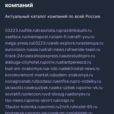
компаний
Актуальный каталог компаний по всей России
03223.ru
ufille.ru
krasotata.ru
prazdnikdushi.ru
veetbox.ru
cinemapost.ru
ciam-fr.ru
kraft-you.ru
mega-press.ru
03223.ru
web-explore.ru
rastenuya.ru
eurovision-russia.ru
strah-news.ru
freeride-team.ru
itrack-24.ru
sexshopexpress.ru
autostudiopro.ru
alabuga-cityhotel.ru
pornv.ru
atlantpereezd.ru
bud-em-znakomye.ru
a-cdc.ru
elektrostal-news.ru
korolevremont-market.ru
budem-znakomye.ru
oooagrosnab.ru
fpodaso.ru
emfire.ru
pro-otdelky.ru
ukrasotki.ru
seksuzbek.ru
seks-uzbek.ru
porno-vk.ru
sovratili.ru
olecoon.ru
vd-dosug.ru
adonyev.ru
rbc-news.ru
porno-skvirt.ru
krospr.ru
13autor-kolonka.ru
sormol.ru
2rich.ru
hostel-65.ru
hostserve.ru
porno-na-russkom.ru
mishinlab.ru