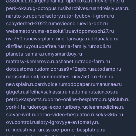
a380club.ru
argentinamia.ru
perkoka.ru
movie-one.ru
perk-oka.ru
g-octopus.ru
sibarchives.ru
andreislyusar.ru
naruto-x.ru
pursefactory.ru
tor-lyubov-i-grom.ru
spayderhed-2022.ru
movieone.ru
evro-dez.ru
webamator.ru
ma-absolut1.ru
avtopomosch27.ru
nv-750.ru
news-plain.ru
nertansaga.ru
delanalad.ru
dizfiles.ru
youtubefree.ru
aria-family.ru
roadli.ru
planeta-samara.ru
mysmartbuy.ru
matrasy-kemerovo.ru
ashanet.ru
trade-farm.ru
dotcustoms.ru
domizbrusa9x12spb.ru
autodamp.ru
narasimha.ru
djcommodities.ru
nv750.ru
x-ton.ru
newsplain.ru
cardvoice.ru
modopaper.ru
manunae.ru
gbget.ru
alfeihavsalnassr.ru
madoma.ru
tajuncos.ru
petrovkasports.ru
porno-online-besplatno.ru
splclub.ru
york-life.ru
doroga-expo.ru
ribery.ru
cleanmedicine.ru
slovar-ivrit.ru
porno-video-besplatno.ru
seks-365.ru
ovucontrol.ru
sloty-igrovyye-avtomaty.ru
ru-industriya.ru
russkoe-porno-besplatno.ru