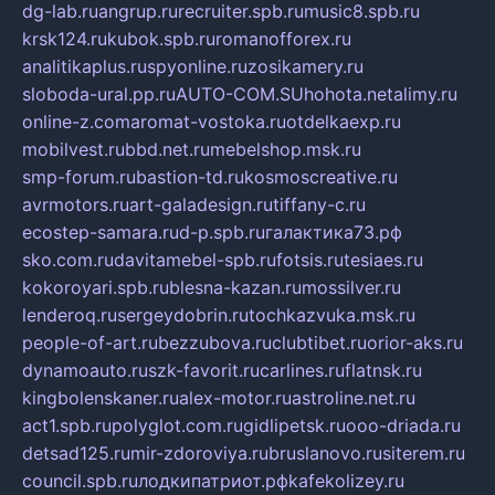
dg-lab.ru
angrup.ru
recruiter.spb.ru
music8.spb.ru
krsk124.ru
kubok.spb.ru
romanofforex.ru
analitikaplus.ru
spyonline.ru
zosikamery.ru
sloboda-ural.pp.ru
AUTO-COM.SU
hohota.net
alimy.ru
online-z.com
aromat-vostoka.ru
otdelkaexp.ru
mobilvest.ru
bbd.net.ru
mebelshop.msk.ru
smp-forum.ru
bastion-td.ru
kosmoscreative.ru
avrmotors.ru
art-galadesign.ru
tiffany-c.ru
ecostep-samara.ru
d-p.spb.ru
галактика73.рф
sko.com.ru
davitamebel-spb.ru
fotsis.ru
tesiaes.ru
kokoroyari.spb.ru
blesna-kazan.ru
mossilver.ru
lenderoq.ru
sergeydobrin.ru
tochkazvuka.msk.ru
people-of-art.ru
bezzubova.ru
clubtibet.ru
orior-aks.ru
dynamoauto.ru
szk-favorit.ru
carlines.ru
flatnsk.ru
kingbolenskaner.ru
alex-motor.ru
astroline.net.ru
act1.spb.ru
polyglot.com.ru
gidlipetsk.ru
ooo-driada.ru
detsad125.ru
mir-zdoroviya.ru
bruslanovo.ru
siterem.ru
council.spb.ru
лодкипатриот.рф
kafekolizey.ru