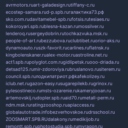
avrmotors.ru
art-galadesign.ru
tiffany-c.ru
ecostep-samara.ru
d-p.spb.ru
галактика73.рф
sko.com.ru
davitamebel-spb.ru
fotsis.ru
tesiaes.ru
kokoroyari.spb.ru
blesna-kazan.ru
mossilver.ru
lenderoq.ru
sergeydobrin.ru
tochkazvuka.msk.ru
people-of-art.ru
bezzubova.ru
clubtibet.ru
orior-aks.ru
dynamoauto.ru
szk-favorit.ru
carlines.ru
flatnsk.ru
kingbolenskaner.ru
alex-motor.ru
astroline.net.ru
act1.spb.ru
polyglot.com.ru
gidlipetsk.ru
ooo-driada.ru
detsad125.ru
mir-zdoroviya.ru
bruslanovo.ru
siterem.ru
council.spb.ru
лодкипатриот.рф
kafekolizey.ru
iclub.net.ru
gazon-easy.ru
sugarepilekb.ru
grinox.ru
pylesostineco.ru
msts-ozarenie.ru
kameryjooan.ru
artemovskij.ru
dopler.spb.ru
aid70.ru
metall-perm.ru
ndm.msk.ru
ratingzooshop.ru
apiaccess.ru
globalautotrade.info
bezverhovskoe.ru
drsschool.ru
ZOOSMART.SPB.RU
dalakony.ru
medikijob.ru
remontt.spb.ru
photostudia.spb.ru
myragon.ru