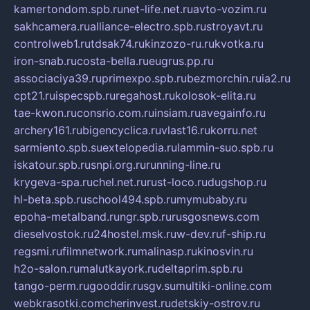
kamertondom.spb.ru
net-life.net.ru
avto-vozim.ru
sakhcamera.ru
alliance-electro.spb.ru
stroyavt.ru
controlweb1.ru
tdsak74.ru
kinzozo-ru.ru
kvotka.ru
iron-snab.ru
costa-bella.ru
eugrus.pp.ru
associaciya39.ru
primexpo.spb.ru
bezmorchin.ru
ia2.ru
cpt21.ru
ispecspb.ru
regahost.ru
kolosok-elita.ru
tae-kwon.ru
consrio.com.ru
insiam.ru
avegainfo.ru
archery161.ru
bigencyclica.ru
vlast16.ru
korru.net
sarmiento.spb.su
extelopedia.ru
lammin-suo.spb.ru
iskatour.spb.ru
snpi.org.ru
running-line.ru
krygeva-spa.ru
chel.net.ru
rust-loco.ru
dugshop.ru
hl-beta.spb.ru
school494.spb.ru
mymubaby.ru
epoha-metalband.ru
ngr.spb.ru
rusgosnews.com
dieselvostok.ru
24hostel.msk.ru
w-dev.ru
f-ship.ru
regsmi.ru
filmnetwork.ru
malinasp.ru
kinosvin.ru
h2o-salon.ru
malutkayork.ru
deltaprim.spb.ru
tango-perm.ru
gooddir.ru
sgv.su
multiki-online.com
webkrasotki.com
cherinvest.ru
detskiy-ostrov.ru