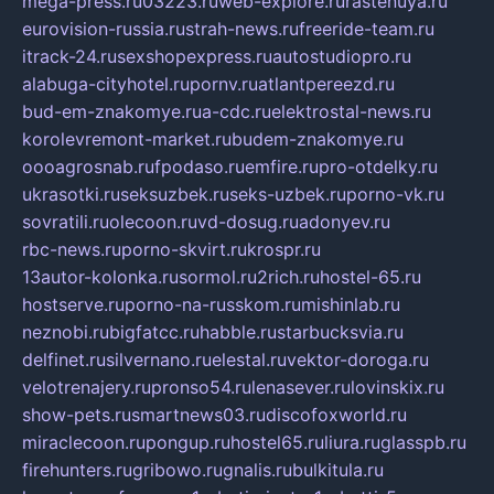
mega-press.ru
03223.ru
web-explore.ru
rastenuya.ru
eurovision-russia.ru
strah-news.ru
freeride-team.ru
itrack-24.ru
sexshopexpress.ru
autostudiopro.ru
alabuga-cityhotel.ru
pornv.ru
atlantpereezd.ru
bud-em-znakomye.ru
a-cdc.ru
elektrostal-news.ru
korolevremont-market.ru
budem-znakomye.ru
oooagrosnab.ru
fpodaso.ru
emfire.ru
pro-otdelky.ru
ukrasotki.ru
seksuzbek.ru
seks-uzbek.ru
porno-vk.ru
sovratili.ru
olecoon.ru
vd-dosug.ru
adonyev.ru
rbc-news.ru
porno-skvirt.ru
krospr.ru
13autor-kolonka.ru
sormol.ru
2rich.ru
hostel-65.ru
hostserve.ru
porno-na-russkom.ru
mishinlab.ru
neznobi.ru
bigfatcc.ru
habble.ru
starbucksvia.ru
delfinet.ru
silvernano.ru
elestal.ru
vektor-doroga.ru
velotrenajery.ru
pronso54.ru
lenasever.ru
lovinskix.ru
show-pets.ru
smartnews03.ru
discofoxworld.ru
miraclecoon.ru
pongup.ru
hostel65.ru
liura.ru
glasspb.ru
firehunters.ru
gribowo.ru
gnalis.ru
bulkitula.ru