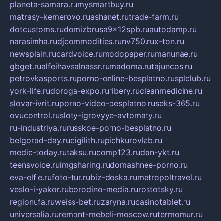
planeta-samara.ru
mysmartbuy.ru
matrasy-kemerovo.ru
ashanet.ru
trade-farm.ru
dotcustoms.ru
domizbrusa9x12spb.ru
autodamp.ru
narasimha.ru
djcommodities.ru
nv750.ru
x-ton.ru
newsplain.ru
cardvoice.ru
modopaper.ru
manunae.ru
gbget.ru
alfeihavsalnassr.ru
madoma.ru
tajuncos.ru
petrovkasports.ru
porno-online-besplatno.ru
splclub.ru
york-life.ru
doroga-expo.ru
ribery.ru
cleanmedicine.ru
slovar-ivrit.ru
porno-video-besplatno.ru
seks-365.ru
ovucontrol.ru
sloty-igrovyye-avtomaty.ru
ru-industriya.ru
russkoe-porno-besplatno.ru
belgorod-day.ru
digilith.ru
pichkurovlab.ru
medic-today.ru
taksu.ru
comp123.ru
don-ykt.ru
teensvoice.ru
imgsharing.ru
domashnee-porno.ru
eva-elfie.ru
foto-tur.ru
biz-doska.ru
metropoltravel.ru
veslo-i-yakor.ru
borodino-media.ru
rostotsky.ru
regionufa.ru
weiss-bet.ru
zaryna.ru
casinotablet.ru
universalia.ru
remont-mebeli-moscow.ru
termomur.ru