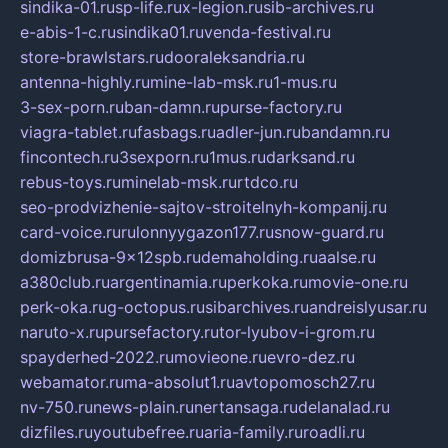
sindika-01.ru
sp-life.ru
x-legion.ru
sib-archives.ru
e-abis-1-c.ru
sindika01.ru
venda-festival.ru
store-brawlstars.ru
dooraleksandria.ru
antenna-highly.ru
mine-lab-msk.ru
1-mus.ru
3-sex-porn.ru
ban-damn.ru
purse-factory.ru
viagra-tablet.ru
fasbags.ru
adler-jun.ru
bandamn.ru
fincontech.ru
3sexporn.ru
1mus.ru
darksand.ru
rebus-toys.ru
minelab-msk.ru
rtdco.ru
seo-prodvizhenie-sajtov-stroitelnyh-kompanij.ru
card-voice.ru
rulonnyygazon177.ru
snow-guard.ru
domizbrusa-9x12spb.ru
demaholding.ru
aalse.ru
a380club.ru
argentinamia.ru
perkoka.ru
movie-one.ru
perk-oka.ru
g-octopus.ru
sibarchives.ru
andreislyusar.ru
naruto-x.ru
pursefactory.ru
tor-lyubov-i-grom.ru
spayderhed-2022.ru
movieone.ru
evro-dez.ru
webamator.ru
ma-absolut1.ru
avtopomosch27.ru
nv-750.ru
news-plain.ru
nertansaga.ru
delanalad.ru
dizfiles.ru
youtubefree.ru
aria-family.ru
roadli.ru