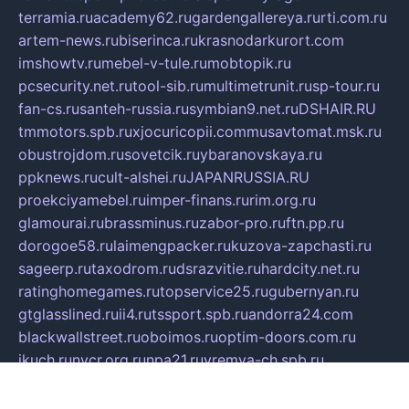
terramia.ru
academy62.ru
gardengallereya.ru
rti.com.ru
artem-news.ru
biserinca.ru
krasnodarkurort.com
imshowtv.ru
mebel-v-tule.ru
mobtopik.ru
pcsecurity.net.ru
tool-sib.ru
multimetrunit.ru
sp-tour.ru
fan-cs.ru
santeh-russia.ru
symbian9.net.ru
DSHAIR.RU
tmmotors.spb.ru
xjocuricopii.com
musavtomat.msk.ru
obustrojdom.ru
sovetcik.ru
ybaranovskaya.ru
ppknews.ru
cult-alshei.ru
JAPANRUSSIA.RU
proekciyamebel.ru
imper-finans.ru
rim.org.ru
glamourai.ru
brassminus.ru
zabor-pro.ru
ftn.pp.ru
dorogoe58.ru
laimengpacker.ru
kuzova-zapchasti.ru
sageerp.ru
taxodrom.ru
dsrazvitie.ru
hardcity.net.ru
ratinghomegames.ru
topservice25.ru
gubernyan.ru
gtglasslined.ru
ii4.ru
tssport.spb.ru
andorra24.com
blackwallstreet.ru
oboimos.ru
optim-doors.com.ru
ikuch.ru
nycr.org.ru
npa21.ru
vremya-ch.spb.ru
desert000.ru
ivtorgi.ru
ifiori.ru
catalog-statei.ru
dcv.org.ru
spetsmaster174.ru
ipkameryhiseeu.ru