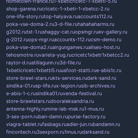
hometown-france.ru
1-xbeticricetc-1-xbetti-5.ru
shop-garena.ru
cricetc-1-xbetr-1-xbetcc-2.ru
one-life-story.ru
top-halyava.ru
accounts112.ru
poka-vse-doma-2.ru
3-d-file.ru
hahahaharms.ru
g2012.ru
tst-1.ru
shaggy-cat.ru
opsmgr.ru
ev-gallery.ru
g-2012.ru
ops-mgr.ru
accounts-112.ru
csm-demo.ru
poka-vse-doma2.ru
airgungames.ru
allseo-host.ru
tehosmotre.ru
varieta-yug.ru
cricetc1xbetr1xbetcc2.ru
raytor-d.ru
atillagunn.ru
3d-file.ru
1xbeticricetc1xbetti5.ru
uafoot-statti.ru
e-abis1c.ru
store-brawl-stars.ru
kts-services.ru
dark-sand.ru
sindika-01.ru
sp-life.ru
x-legion.ru
sib-archives.ru
e-abis-1-c.ru
sindika01.ru
venda-festival.ru
store-brawlstars.ru
dooraleksandria.ru
antenna-highly.ru
mine-lab-msk.ru
1-mus.ru
3-sex-porn.ru
ban-damn.ru
purse-factory.ru
viagra-tablet.ru
fasbags.ru
adler-jun.ru
bandamn.ru
fincontech.ru
3sexporn.ru
1mus.ru
darksand.ru