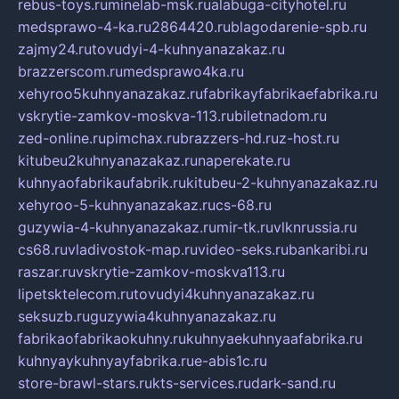
rebus-toys.ru
minelab-msk.ru
alabuga-cityhotel.ru
medsprawo-4-ka.ru
2864420.ru
blagodarenie-spb.ru
zajmy24.ru
tovudyi-4-kuhnyanazakaz.ru
brazzerscom.ru
medsprawo4ka.ru
xehyroo5kuhnyanazakaz.ru
fabrikayfabrikaefabrika.ru
vskrytie-zamkov-moskva-113.ru
biletnadom.ru
zed-online.ru
pimchax.ru
brazzers-hd.ru
z-host.ru
kitubeu2kuhnyanazakaz.ru
naperekate.ru
kuhnyaofabrikaufabrik.ru
kitubeu-2-kuhnyanazakaz.ru
xehyroo-5-kuhnyanazakaz.ru
cs-68.ru
guzywia-4-kuhnyanazakaz.ru
mir-tk.ru
vlknrussia.ru
cs68.ru
vladivostok-map.ru
video-seks.ru
bankaribi.ru
raszar.ru
vskrytie-zamkov-moskva113.ru
lipetsktelecom.ru
tovudyi4kuhnyanazakaz.ru
seksuzb.ru
guzywia4kuhnyanazakaz.ru
fabrikaofabrikaokuhny.ru
kuhnyaekuhnyaafabrika.ru
kuhnyaykuhnyayfabrika.ru
e-abis1c.ru
store-brawl-stars.ru
kts-services.ru
dark-sand.ru