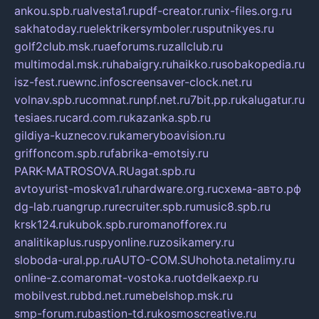
ankou.spb.ru
alvesta1.ru
pdf-creator.ru
nix-files.org.ru
sakhatoday.ru
elektrikersymboler.ru
sputnikyes.ru
golf2club.msk.ru
aeforums.ru
zallclub.ru
multimodal.msk.ru
habaigry.ru
haikko.ru
sobakopedia.ru
isz-fest.ru
ewnc.info
screensaver-clock.net.ru
volnav.spb.ru
comnat.ru
npf.net.ru
7bit.pp.ru
kalugatur.ru
tesiaes.ru
card.com.ru
kazanka.spb.ru
gildiya-kuznecov.ru
kameryboavision.ru
griffoncom.spb.ru
fabrika-emotsiy.ru
PARK-MATROSOVA.RU
agat.spb.ru
avtoyurist-moskva1.ru
hardware.org.ru
схема-авто.рф
dg-lab.ru
angrup.ru
recruiter.spb.ru
music8.spb.ru
krsk124.ru
kubok.spb.ru
romanofforex.ru
analitikaplus.ru
spyonline.ru
zosikamery.ru
sloboda-ural.pp.ru
AUTO-COM.SU
hohota.net
alimy.ru
online-z.com
aromat-vostoka.ru
otdelkaexp.ru
mobilvest.ru
bbd.net.ru
mebelshop.msk.ru
smp-forum.ru
bastion-td.ru
kosmoscreative.ru