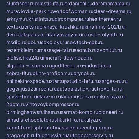
clubfisher.ru
remstirufa.ru
erdamchi.ru
doramamama.ru
muraviovka-park.ru
worldofwoman.ru
clean-dreams.ru
arkrym.ru
kristinita.ru
dircomputer.ru
healthenter.ru
textexperts.ru
pivnaya-kruzhka.ru
kinofilmy-2021.ru
demolalapaluza.ru
tanyavanya.ru
remstir-tolyatti.ru
msdip.ru
jdol.ru
sokolovr.ru
newtech-spb.ru
rezemkleim.ru
massage-tai.ru
seonub.ru
zvonitut.ru
biolisichka24.ru
mncraft-download.ru
algoritm-sistema.ru
godflesh.ru
ru-industria.ru
zebra-tlt.ru
okna-proficom.ru
erynok.ru
onlinekinospace.ru
startupstudio-fefu.ru
zarges-ru.ru
gegenjustizunrecht.ru
autobalashov.ru
utrovortu.ru
spiski-firm.ru
elara-m.ru
kinomusorka.ru
mkcslava.ru
2bets.ru
vintovoykompressor.ru
birminghamvsfulham.ru
sarmat-komp.ru
pioneeri.ru
amadis-chocolate.ru
shkurki-karakulya.ru
kanotiforet.spb.ru
tutmassage.ru
ecolog.org.ru
praga.spb.ru
falcorussia.ru
autodoctorservis.ru