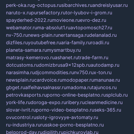
perk-oka.ru
g-octopus.ru
sibarchives.ru
andreislyusar.ru
naruto-x.ru
pursefactory.ru
tor-lyubov-i-grom.ru
spayderhed-2022.ru
movieone.ru
evro-dez.ru
webamator.ru
ma-absolut1.ru
avtopomosch27.ru
nv-750.ru
news-plain.ru
nertansaga.ru
delanalad.ru
dizfiles.ru
youtubefree.ru
aria-family.ru
roadli.ru
planeta-samara.ru
mysmartbuy.ru
matrasy-kemerovo.ru
ashanet.ru
trade-farm.ru
dotcustoms.ru
domizbrusa9x12spb.ru
autodamp.ru
narasimha.ru
djcommodities.ru
nv750.ru
x-ton.ru
newsplain.ru
cardvoice.ru
modopaper.ru
manunae.ru
gbget.ru
alfeihavsalnassr.ru
madoma.ru
tajuncos.ru
petrovkasports.ru
porno-online-besplatno.ru
splclub.ru
york-life.ru
doroga-expo.ru
ribery.ru
cleanmedicine.ru
slovar-ivrit.ru
porno-video-besplatno.ru
seks-365.ru
ovucontrol.ru
sloty-igrovyye-avtomaty.ru
ru-industriya.ru
russkoe-porno-besplatno.ru
belgorod-day.ru
digilith.ru
pichkurovlab.ru