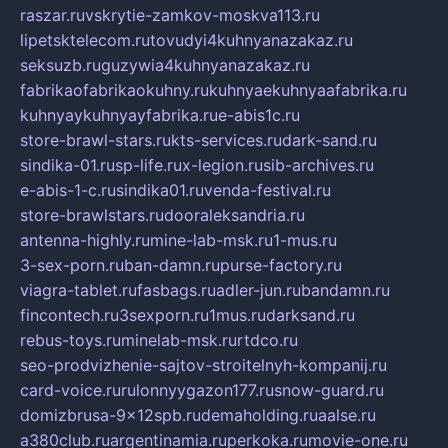
raszar.ru
vskrytie-zamkov-moskva113.ru
lipetsktelecom.ru
tovudyi4kuhnyanazakaz.ru
seksuzb.ru
guzywia4kuhnyanazakaz.ru
fabrikaofabrikaokuhny.ru
kuhnyaekuhnyaafabrika.ru
kuhnyaykuhnyayfabrika.ru
e-abis1c.ru
store-brawl-stars.ru
kts-services.ru
dark-sand.ru
sindika-01.ru
sp-life.ru
x-legion.ru
sib-archives.ru
e-abis-1-c.ru
sindika01.ru
venda-festival.ru
store-brawlstars.ru
dooraleksandria.ru
antenna-highly.ru
mine-lab-msk.ru
1-mus.ru
3-sex-porn.ru
ban-damn.ru
purse-factory.ru
viagra-tablet.ru
fasbags.ru
adler-jun.ru
bandamn.ru
fincontech.ru
3sexporn.ru
1mus.ru
darksand.ru
rebus-toys.ru
minelab-msk.ru
rtdco.ru
seo-prodvizhenie-sajtov-stroitelnyh-kompanij.ru
card-voice.ru
rulonnyygazon177.ru
snow-guard.ru
domizbrusa-9x12spb.ru
demaholding.ru
aalse.ru
a380club.ru
argentinamia.ru
perkoka.ru
movie-one.ru