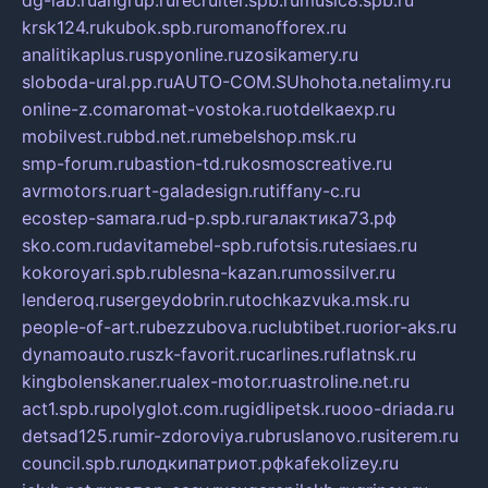
dg-lab.ru
angrup.ru
recruiter.spb.ru
music8.spb.ru
krsk124.ru
kubok.spb.ru
romanofforex.ru
analitikaplus.ru
spyonline.ru
zosikamery.ru
sloboda-ural.pp.ru
AUTO-COM.SU
hohota.net
alimy.ru
online-z.com
aromat-vostoka.ru
otdelkaexp.ru
mobilvest.ru
bbd.net.ru
mebelshop.msk.ru
smp-forum.ru
bastion-td.ru
kosmoscreative.ru
avrmotors.ru
art-galadesign.ru
tiffany-c.ru
ecostep-samara.ru
d-p.spb.ru
галактика73.рф
sko.com.ru
davitamebel-spb.ru
fotsis.ru
tesiaes.ru
kokoroyari.spb.ru
blesna-kazan.ru
mossilver.ru
lenderoq.ru
sergeydobrin.ru
tochkazvuka.msk.ru
people-of-art.ru
bezzubova.ru
clubtibet.ru
orior-aks.ru
dynamoauto.ru
szk-favorit.ru
carlines.ru
flatnsk.ru
kingbolenskaner.ru
alex-motor.ru
astroline.net.ru
act1.spb.ru
polyglot.com.ru
gidlipetsk.ru
ooo-driada.ru
detsad125.ru
mir-zdoroviya.ru
bruslanovo.ru
siterem.ru
council.spb.ru
лодкипатриот.рф
kafekolizey.ru