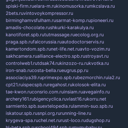
spiski-firm.ru
elara-m.ru
kinomusorka.ru
mkcslava.ru
2bets.ru
vintovoykompressor.ru
birminghamvsfulham.ru
sarmat-komp.ru
pioneeri.ru
amadis-chocolate.ru
shkurki-karakulya.ru
kanotiforet.spb.ru
tutmassage.ru
ecolog.org.ru
praga.spb.ru
falcorussia.ru
autodoctorservis.ru
kamertondom.spb.ru
net-life.net.ru
avto-vozim.ru
sakhcamera.ru
alliance-electro.spb.ru
stroyavt.ru
controlweb1.ru
tdsak74.ru
kinzozo-ru.ru
kvotka.ru
iron-snab.ru
costa-bella.ru
eugrus.pp.ru
associaciya39.ru
primexpo.spb.ru
bezmorchin.ru
ia2.ru
cpt21.ru
ispecspb.ru
regahost.ru
kolosok-elita.ru
tae-kwon.ru
consrio.com.ru
insiam.ru
avegainfo.ru
archery161.ru
bigencyclica.ru
vlast16.ru
korru.net
sarmiento.spb.su
extelopedia.ru
lammin-suo.spb.ru
iskatour.spb.ru
snpi.org.ru
running-line.ru
krygeva-spa.ru
chel.net.ru
rust-loco.ru
dugshop.ru
hl-beta.spb.ru
school494.spb.ru
mymubaby.ru