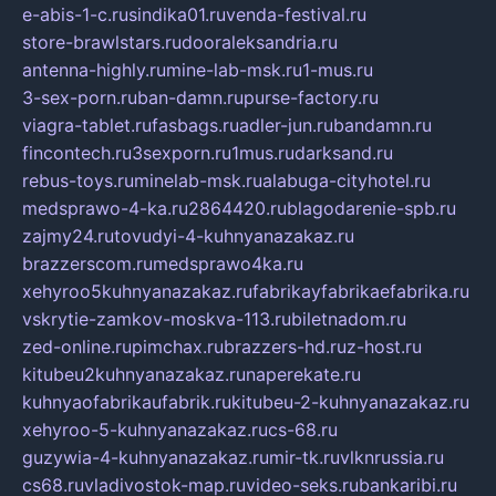
e-abis-1-c.ru
sindika01.ru
venda-festival.ru
store-brawlstars.ru
dooraleksandria.ru
antenna-highly.ru
mine-lab-msk.ru
1-mus.ru
3-sex-porn.ru
ban-damn.ru
purse-factory.ru
viagra-tablet.ru
fasbags.ru
adler-jun.ru
bandamn.ru
fincontech.ru
3sexporn.ru
1mus.ru
darksand.ru
rebus-toys.ru
minelab-msk.ru
alabuga-cityhotel.ru
medsprawo-4-ka.ru
2864420.ru
blagodarenie-spb.ru
zajmy24.ru
tovudyi-4-kuhnyanazakaz.ru
brazzerscom.ru
medsprawo4ka.ru
xehyroo5kuhnyanazakaz.ru
fabrikayfabrikaefabrika.ru
vskrytie-zamkov-moskva-113.ru
biletnadom.ru
zed-online.ru
pimchax.ru
brazzers-hd.ru
z-host.ru
kitubeu2kuhnyanazakaz.ru
naperekate.ru
kuhnyaofabrikaufabrik.ru
kitubeu-2-kuhnyanazakaz.ru
xehyroo-5-kuhnyanazakaz.ru
cs-68.ru
guzywia-4-kuhnyanazakaz.ru
mir-tk.ru
vlknrussia.ru
cs68.ru
vladivostok-map.ru
video-seks.ru
bankaribi.ru