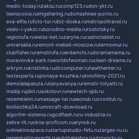
medic-today.ru
taksu.ru
comp123.ru
don-ykt.ru
teensvoice.ru
imgsharing.ru
domashnee-porno.ru
eva-elfie.ru
foto-tur.ru
biz-doska.ru
metropoltravel.ru
veslo-i-yakor.ru
borodino-media.ru
rostotsky.ru
regionufa.ru
weiss-bet.ru
zaryna.ru
casinotablet.ru
universalia.ru
remont-mebeli-moscow.ru
termomur.ru
clubfisher.ru
remstirufa.ru
erdamchi.ru
doramamama.ru
muraviovka-park.ru
worldofwoman.ru
clean-dreams.ru
arkrym.ru
kristinita.ru
dircomputer.ru
healthenter.ru
textexperts.ru
pivnaya-kruzhka.ru
kinofilmy-2021.ru
demolalapaluza.ru
tanyavanya.ru
remstir-tolyatti.ru
msdip.ru
jdol.ru
sokolovr.ru
newtech-spb.ru
rezemkleim.ru
massage-tai.ru
seonub.ru
zvonitut.ru
biolisichka24.ru
mncraft-download.ru
algoritm-sistema.ru
godflesh.ru
ru-industria.ru
zebra-tlt.ru
okna-proficom.ru
erynok.ru
onlinekinospace.ru
startupstudio-fefu.ru
zarges-ru.ru
gegenjustizunrecht.ru
autobalashov.ru
utrovortu.ru