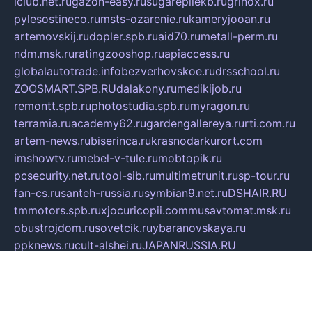
iclub.net.ru
gazon-easy.ru
sugarepilekb.ru
grinox.ru
pylesostineco.ru
msts-ozarenie.ru
kameryjooan.ru
artemovskij.ru
dopler.spb.ru
aid70.ru
metall-perm.ru
ndm.msk.ru
ratingzooshop.ru
apiaccess.ru
globalautotrade.info
bezverhovskoe.ru
drsschool.ru
ZOOSMART.SPB.RU
dalakony.ru
medikijob.ru
remontt.spb.ru
photostudia.spb.ru
myragon.ru
terramia.ru
academy62.ru
gardengallereya.ru
rti.com.ru
artem-news.ru
biserinca.ru
krasnodarkurort.com
imshowtv.ru
mebel-v-tule.ru
mobtopik.ru
pcsecurity.net.ru
tool-sib.ru
multimetrunit.ru
sp-tour.ru
fan-cs.ru
santeh-russia.ru
symbian9.net.ru
DSHAIR.RU
tmmotors.spb.ru
xjocuricopii.com
musavtomat.msk.ru
obustrojdom.ru
sovetcik.ru
ybaranovskaya.ru
ppknews.ru
cult-alshei.ru
JAPANRUSSIA.RU
proekciyamebel.ru
imper-finans.ru
rim.org.ru
glamourai.ru
brassminus.ru
zabor-pro.ru
ftn.pp.ru
dorogoe58.ru
laimengpacker.ru
kuzova-zapchasti.ru