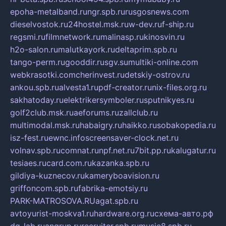
epoha-metalband.ru
ngr.spb.ru
rusgosnews.com
dieselvostok.ru
24hostel.msk.ru
w-dev.ru
f-ship.ru
regsmi.ru
filmnetwork.ru
malinasp.ru
kinosvin.ru
h2o-salon.ru
malutkayork.ru
deltaprim.spb.ru
tango-perm.ru
gooddir.ru
sgv.su
multiki-online.com
webkrasotki.com
cherinvest.ru
detskiy-ostrov.ru
ankou.spb.ru
alvesta1.ru
pdf-creator.ru
nix-files.org.ru
sakhatoday.ru
elektrikersymboler.ru
sputnikyes.ru
golf2club.msk.ru
aeforums.ru
zallclub.ru
multimodal.msk.ru
habaigry.ru
haikko.ru
sobakopedia.ru
isz-fest.ru
ewnc.info
screensaver-clock.net.ru
volnav.spb.ru
comnat.ru
npf.net.ru
7bit.pp.ru
kalugatur.ru
tesiaes.ru
card.com.ru
kazanka.spb.ru
gildiya-kuznecov.ru
kameryboavision.ru
griffoncom.spb.ru
fabrika-emotsiy.ru
PARK-MATROSOVA.RU
agat.spb.ru
avtoyurist-moskva1.ru
hardware.org.ru
схема-авто.рф