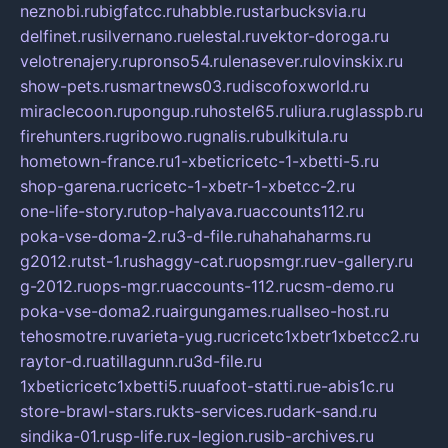
neznobi.ru
bigfatcc.ru
habble.ru
starbucksvia.ru
delfinet.ru
silvernano.ru
elestal.ru
vektor-doroga.ru
velotrenajery.ru
pronso54.ru
lenasever.ru
lovinskix.ru
show-pets.ru
smartnews03.ru
discofoxworld.ru
miraclecoon.ru
pongup.ru
hostel65.ru
liura.ru
glasspb.ru
firehunters.ru
gribowo.ru
gnalis.ru
bulkitula.ru
hometown-france.ru
1-xbeticricetc-1-xbetti-5.ru
shop-garena.ru
cricetc-1-xbetr-1-xbetcc-2.ru
one-life-story.ru
top-halyava.ru
accounts112.ru
poka-vse-doma-2.ru
3-d-file.ru
hahahaharms.ru
g2012.ru
tst-1.ru
shaggy-cat.ru
opsmgr.ru
ev-gallery.ru
g-2012.ru
ops-mgr.ru
accounts-112.ru
csm-demo.ru
poka-vse-doma2.ru
airgungames.ru
allseo-host.ru
tehosmotre.ru
varieta-yug.ru
cricetc1xbetr1xbetcc2.ru
raytor-d.ru
atillagunn.ru
3d-file.ru
1xbeticricetc1xbetti5.ru
uafoot-statti.ru
e-abis1c.ru
store-brawl-stars.ru
kts-services.ru
dark-sand.ru
sindika-01.ru
sp-life.ru
x-legion.ru
sib-archives.ru