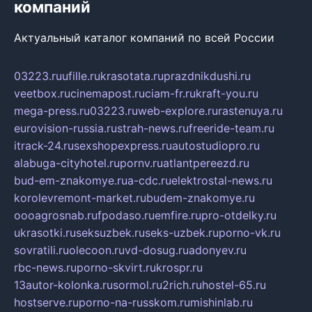
компаний
Актуальный каталог компаний по всей России
03223.ru
ufille.ru
krasotata.ru
prazdnikdushi.ru
veetbox.ru
cinemapost.ru
ciam-fr.ru
kraft-you.ru
mega-press.ru
03223.ru
web-explore.ru
rastenuya.ru
eurovision-russia.ru
strah-news.ru
freeride-team.ru
itrack-24.ru
sexshopexpress.ru
autostudiopro.ru
alabuga-cityhotel.ru
pornv.ru
atlantpereezd.ru
bud-em-znakomye.ru
a-cdc.ru
elektrostal-news.ru
korolevremont-market.ru
budem-znakomye.ru
oooagrosnab.ru
fpodaso.ru
emfire.ru
pro-otdelky.ru
ukrasotki.ru
seksuzbek.ru
seks-uzbek.ru
porno-vk.ru
sovratili.ru
olecoon.ru
vd-dosug.ru
adonyev.ru
rbc-news.ru
porno-skvirt.ru
krospr.ru
13autor-kolonka.ru
sormol.ru
2rich.ru
hostel-65.ru
hostserve.ru
porno-na-russkom.ru
mishinlab.ru