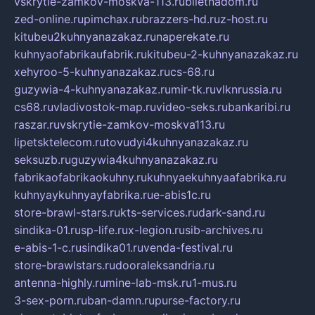
vskrytie-zamkov-moskva-113.ru
biletnadom.ru
zed-online.ru
pimchax.ru
brazzers-hd.ru
z-host.ru
kitubeu2kuhnyanazakaz.ru
naperekate.ru
kuhnyaofabrikaufabrik.ru
kitubeu-2-kuhnyanazakaz.ru
xehyroo-5-kuhnyanazakaz.ru
cs-68.ru
guzywia-4-kuhnyanazakaz.ru
mir-tk.ru
vlknrussia.ru
cs68.ru
vladivostok-map.ru
video-seks.ru
bankaribi.ru
raszar.ru
vskrytie-zamkov-moskva113.ru
lipetsktelecom.ru
tovudyi4kuhnyanazakaz.ru
seksuzb.ru
guzywia4kuhnyanazakaz.ru
fabrikaofabrikaokuhny.ru
kuhnyaekuhnyaafabrika.ru
kuhnyaykuhnyayfabrika.ru
e-abis1c.ru
store-brawl-stars.ru
kts-services.ru
dark-sand.ru
sindika-01.ru
sp-life.ru
x-legion.ru
sib-archives.ru
e-abis-1-c.ru
sindika01.ru
venda-festival.ru
store-brawlstars.ru
dooraleksandria.ru
antenna-highly.ru
mine-lab-msk.ru
1-mus.ru
3-sex-porn.ru
ban-damn.ru
purse-factory.ru