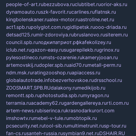
people-of-art.ru
bezzubova.ru
clubtibet.ru
orior-aks.ru
dynamoauto.ru
szk-favorit.ru
carlines.ru
flatnsk.ru
kingbolenskaner.ru
alex-motor.ru
astroline.net.ru
act1.spb.ru
polyglot.com.ru
gidlipetsk.ru
ooo-driada.ru
detsad125.ru
mir-zdoroviya.ru
bruslanovo.ru
siterem.ru
council.spb.ru
лодкипатриот.рф
kafekolizey.ru
iclub.net.ru
gazon-easy.ru
sugarepilekb.ru
grinox.ru
pylesostineco.ru
msts-ozarenie.ru
kameryjooan.ru
artemovskij.ru
dopler.spb.ru
aid70.ru
metall-perm.ru
ndm.msk.ru
ratingzooshop.ru
apiaccess.ru
globalautotrade.info
bezverhovskoe.ru
drsschool.ru
ZOOSMART.SPB.RU
dalakony.ru
medikijob.ru
remontt.spb.ru
photostudia.spb.ru
myragon.ru
terramia.ru
academy62.ru
gardengallereya.ru
rti.com.ru
artem-news.ru
biserinca.ru
krasnodarkurort.com
imshowtv.ru
mebel-v-tule.ru
mobtopik.ru
pcsecurity.net.ru
tool-sib.ru
multimetrunit.ru
sp-tour.ru
fan-cs.ru
santeh-russia.ru
symbian9.net.ru
DSHAIR.RU