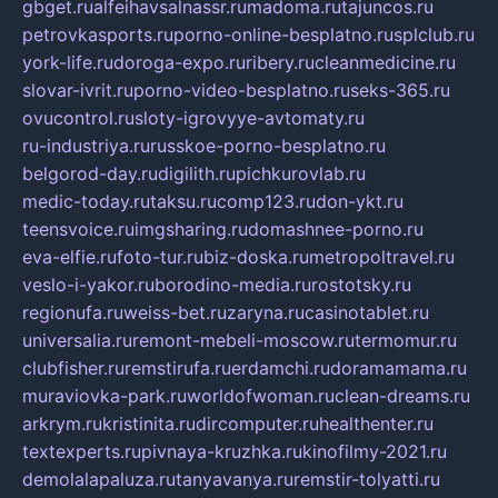
gbget.ru
alfeihavsalnassr.ru
madoma.ru
tajuncos.ru
petrovkasports.ru
porno-online-besplatno.ru
splclub.ru
york-life.ru
doroga-expo.ru
ribery.ru
cleanmedicine.ru
slovar-ivrit.ru
porno-video-besplatno.ru
seks-365.ru
ovucontrol.ru
sloty-igrovyye-avtomaty.ru
ru-industriya.ru
russkoe-porno-besplatno.ru
belgorod-day.ru
digilith.ru
pichkurovlab.ru
medic-today.ru
taksu.ru
comp123.ru
don-ykt.ru
teensvoice.ru
imgsharing.ru
domashnee-porno.ru
eva-elfie.ru
foto-tur.ru
biz-doska.ru
metropoltravel.ru
veslo-i-yakor.ru
borodino-media.ru
rostotsky.ru
regionufa.ru
weiss-bet.ru
zaryna.ru
casinotablet.ru
universalia.ru
remont-mebeli-moscow.ru
termomur.ru
clubfisher.ru
remstirufa.ru
erdamchi.ru
doramamama.ru
muraviovka-park.ru
worldofwoman.ru
clean-dreams.ru
arkrym.ru
kristinita.ru
dircomputer.ru
healthenter.ru
textexperts.ru
pivnaya-kruzhka.ru
kinofilmy-2021.ru
demolalapaluza.ru
tanyavanya.ru
remstir-tolyatti.ru