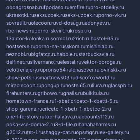
oooagrosnab.ru
fpodaso.ru
emfire.ru
pro-otdelky.ru
ukrasotki.ru
seksuzbek.ru
seks-uzbek.ru
porno-vk.ru
sovratili.ru
olecoon.ru
vd-dosug.ru
adonyev.ru
rbc-news.ru
porno-skvirt.ru
krospr.ru
13autor-kolonka.ru
sormol.ru
2rich.ru
hostel-65.ru
hostserve.ru
porno-na-russkom.ru
mishinlab.ru
neznobi.ru
bigfatcc.ru
habble.ru
starbucksvia.ru
delfinet.ru
silvernano.ru
elestal.ru
vektor-doroga.ru
velotrenajery.ru
pronso54.ru
lenasever.ru
lovinskix.ru
show-pets.ru
smartnews03.ru
discofoxworld.ru
miraclecoon.ru
pongup.ru
hostel65.ru
liura.ru
glasspb.ru
firehunters.ru
gribowo.ru
gnalis.ru
bulkitula.ru
hometown-france.ru
1-xbeticricetc-1-xbetti-5.ru
shop-garena.ru
cricetc-1-xbetr-1-xbetcc-2.ru
one-life-story.ru
top-halyava.ru
accounts112.ru
poka-vse-doma-2.ru
3-d-file.ru
hahahaharms.ru
g2012.ru
tst-1.ru
shaggy-cat.ru
opsmgr.ru
ev-gallery.ru