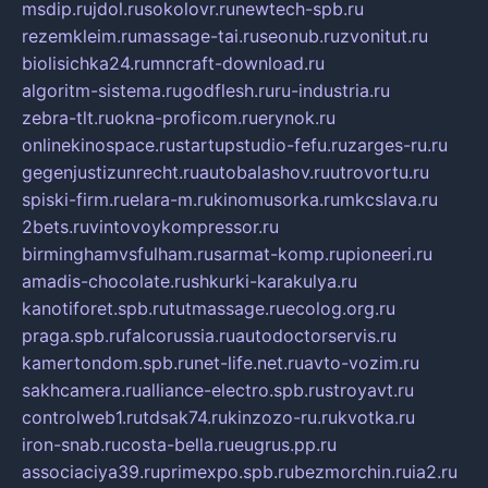
msdip.ru
jdol.ru
sokolovr.ru
newtech-spb.ru
rezemkleim.ru
massage-tai.ru
seonub.ru
zvonitut.ru
biolisichka24.ru
mncraft-download.ru
algoritm-sistema.ru
godflesh.ru
ru-industria.ru
zebra-tlt.ru
okna-proficom.ru
erynok.ru
onlinekinospace.ru
startupstudio-fefu.ru
zarges-ru.ru
gegenjustizunrecht.ru
autobalashov.ru
utrovortu.ru
spiski-firm.ru
elara-m.ru
kinomusorka.ru
mkcslava.ru
2bets.ru
vintovoykompressor.ru
birminghamvsfulham.ru
sarmat-komp.ru
pioneeri.ru
amadis-chocolate.ru
shkurki-karakulya.ru
kanotiforet.spb.ru
tutmassage.ru
ecolog.org.ru
praga.spb.ru
falcorussia.ru
autodoctorservis.ru
kamertondom.spb.ru
net-life.net.ru
avto-vozim.ru
sakhcamera.ru
alliance-electro.spb.ru
stroyavt.ru
controlweb1.ru
tdsak74.ru
kinzozo-ru.ru
kvotka.ru
iron-snab.ru
costa-bella.ru
eugrus.pp.ru
associaciya39.ru
primexpo.spb.ru
bezmorchin.ru
ia2.ru