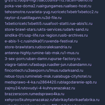
g-2012.ru
ops-mgr.ru
accounts-112.ru
csm-demo.ru
poka-vse-doma2.ru
airgungames.ru
allseo-host.ru
tehosmotre.ru
varieta-yug.ru
cricetc1xbetr1xbetcc2.ru
raytor-d.ru
atillagunn.ru
3d-file.ru
1xbeticricetc1xbetti5.ru
uafoot-statti.ru
e-abis1c.ru
store-brawl-stars.ru
kts-services.ru
dark-sand.ru
sindika-01.ru
sp-life.ru
x-legion.ru
sib-archives.ru
e-abis-1-c.ru
sindika01.ru
venda-festival.ru
store-brawlstars.ru
dooraleksandria.ru
antenna-highly.ru
mine-lab-msk.ru
1-mus.ru
3-sex-porn.ru
ban-damn.ru
purse-factory.ru
viagra-tablet.ru
fasbags.ru
adler-jun.ru
bandamn.ru
fincontech.ru
3sexporn.ru
1mus.ru
darksand.ru
rebus-toys.ru
minelab-msk.ru
alabuga-cityhotel.ru
medsprawo-4-ka.ru
2864420.ru
blagodarenie-spb.ru
zajmy24.ru
tovudyi-4-kuhnyanazakaz.ru
brazzerscom.ru
medsprawo4ka.ru
xehyroo5kuhnyanazakaz.ru
fabrikayfabrikaefabrika.ru