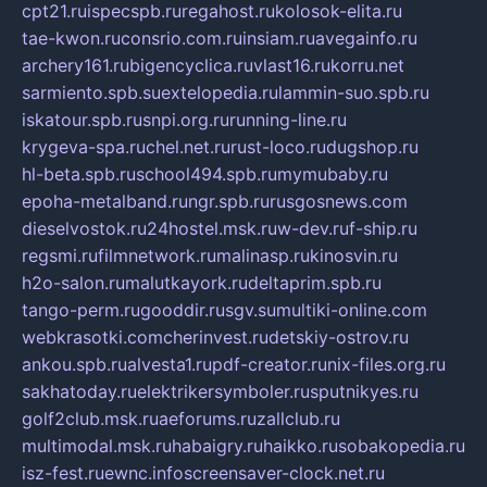
cpt21.ru
ispecspb.ru
regahost.ru
kolosok-elita.ru
tae-kwon.ru
consrio.com.ru
insiam.ru
avegainfo.ru
archery161.ru
bigencyclica.ru
vlast16.ru
korru.net
sarmiento.spb.su
extelopedia.ru
lammin-suo.spb.ru
iskatour.spb.ru
snpi.org.ru
running-line.ru
krygeva-spa.ru
chel.net.ru
rust-loco.ru
dugshop.ru
hl-beta.spb.ru
school494.spb.ru
mymubaby.ru
epoha-metalband.ru
ngr.spb.ru
rusgosnews.com
dieselvostok.ru
24hostel.msk.ru
w-dev.ru
f-ship.ru
regsmi.ru
filmnetwork.ru
malinasp.ru
kinosvin.ru
h2o-salon.ru
malutkayork.ru
deltaprim.spb.ru
tango-perm.ru
gooddir.ru
sgv.su
multiki-online.com
webkrasotki.com
cherinvest.ru
detskiy-ostrov.ru
ankou.spb.ru
alvesta1.ru
pdf-creator.ru
nix-files.org.ru
sakhatoday.ru
elektrikersymboler.ru
sputnikyes.ru
golf2club.msk.ru
aeforums.ru
zallclub.ru
multimodal.msk.ru
habaigry.ru
haikko.ru
sobakopedia.ru
isz-fest.ru
ewnc.info
screensaver-clock.net.ru