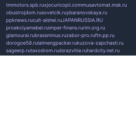
tmmotors.spb.ru
xjocuricopii.com
musavtomat.msk.ru
obustrojdom.ru
sovetcik.ru
ybaranovskaya.ru
ppknews.ru
cult-alshei.ru
JAPANRUSSIA.RU
proekciyamebel.ru
imper-finans.ru
rim.org.ru
glamourai.ru
brassminus.ru
zabor-pro.ru
ftn.pp.ru
dorogoe58.ru
laimengpacker.ru
kuzova-zapchasti.ru
sageerp.ru
taxodrom.ru
dsrazvitie.ru
hardcity.net.ru
ratinghomegames.ru
topservice25.ru
gubernyan.ru
gtglasslined.ru
ii4.ru
tssport.spb.ru
andorra24.com
blackwallstreet.ru
oboimos.ru
optim-doors.com.ru
ikuch.ru
nycr.org.ru
npa21.ru
vremya-ch.spb.ru
desert000.ru
ivtorgi.ru
ifiori.ru
catalog-statei.ru
dcv.org.ru
spetsmaster174.ru
ipkameryhiseeu.ru
dum26.ru
ruspol.spb.ru
fr-opendp.ru
kam-solnyshko.ru
cheyenne-arapaho.ru
sevzapmetal.spb.ru
ted-lapidus.spb.ru
parasite-eliminator.ru
sigma-complete.ru
modernworld.ru
dama-moda.ru
eholot-group.ru
sk-nvkz.ru
DRONGOLD.RU