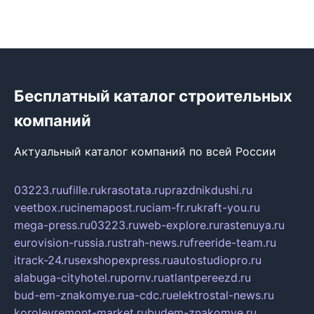
Бесплатный каталог строительных
компаний
Актуальный каталог компаний по всей России
03223.ru
ufille.ru
krasotata.ru
prazdnikdushi.ru
veetbox.ru
cinemapost.ru
ciam-fr.ru
kraft-you.ru
mega-press.ru
03223.ru
web-explore.ru
rastenuya.ru
eurovision-russia.ru
strah-news.ru
freeride-team.ru
itrack-24.ru
sexshopexpress.ru
autostudiopro.ru
alabuga-cityhotel.ru
pornv.ru
atlantpereezd.ru
bud-em-znakomye.ru
a-cdc.ru
elektrostal-news.ru
korolevremont-market.ru
budem-znakomye.ru