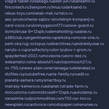
viagra-tablet.ru
fasbags.ru
adler-jun.ru
bandamn.ru
fincontech.ru
3sexporn.ru
1mus.ru
darksand.ru
rebus-toys.ru
minelab-msk.ru
rtdco.ru
seo-prodvizhenie-sajtov-stroitelnyh-kompanij.ru
card-voice.ru
rulonnyygazon177.ru
snow-guard.ru
domizbrusa-9x12spb.ru
demaholding.ru
aalse.ru
a380club.ru
argentinamia.ru
perkoka.ru
movie-one.ru
perk-oka.ru
g-octopus.ru
sibarchives.ru
andreislyusar.ru
naruto-x.ru
pursefactory.ru
tor-lyubov-i-grom.ru
spayderhed-2022.ru
movieone.ru
evro-dez.ru
webamator.ru
ma-absolut1.ru
avtopomosch27.ru
nv-750.ru
news-plain.ru
nertansaga.ru
delanalad.ru
dizfiles.ru
youtubefree.ru
aria-family.ru
roadli.ru
planeta-samara.ru
mysmartbuy.ru
matrasy-kemerovo.ru
ashanet.ru
trade-farm.ru
dotcustoms.ru
domizbrusa9x12spb.ru
autodamp.ru
narasimha.ru
djcommodities.ru
nv750.ru
x-ton.ru
newsplain.ru
cardvoice.ru
modopaper.ru
manunae.ru