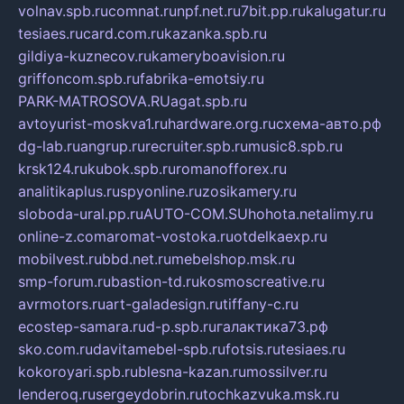
volnav.spb.ru
comnat.ru
npf.net.ru
7bit.pp.ru
kalugatur.ru
tesiaes.ru
card.com.ru
kazanka.spb.ru
gildiya-kuznecov.ru
kameryboavision.ru
griffoncom.spb.ru
fabrika-emotsiy.ru
PARK-MATROSOVA.RU
agat.spb.ru
avtoyurist-moskva1.ru
hardware.org.ru
схема-авто.рф
dg-lab.ru
angrup.ru
recruiter.spb.ru
music8.spb.ru
krsk124.ru
kubok.spb.ru
romanofforex.ru
analitikaplus.ru
spyonline.ru
zosikamery.ru
sloboda-ural.pp.ru
AUTO-COM.SU
hohota.net
alimy.ru
online-z.com
aromat-vostoka.ru
otdelkaexp.ru
mobilvest.ru
bbd.net.ru
mebelshop.msk.ru
smp-forum.ru
bastion-td.ru
kosmoscreative.ru
avrmotors.ru
art-galadesign.ru
tiffany-c.ru
ecostep-samara.ru
d-p.spb.ru
галактика73.рф
sko.com.ru
davitamebel-spb.ru
fotsis.ru
tesiaes.ru
kokoroyari.spb.ru
blesna-kazan.ru
mossilver.ru
lenderoq.ru
sergeydobrin.ru
tochkazvuka.msk.ru